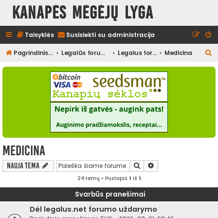
Kanapės mėgėjų lyga
Taisyklės
Susisiekti su administracija
I
Pagrindinis diskusijų puslapis
Legalūs forumai
Legalus forumas
Medicina
e
š
k
o
t
i
Medicina
Ieškoti
Išplėstinė paieška
Nauja tema
24 temų • Puslapis
1
iš
1
Svarbūs pranešimai
Dėl legalus.net forumo uždarymo