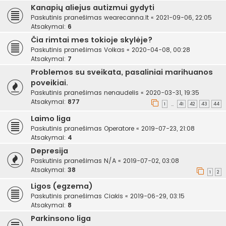
Kanapių aliejus autizmui gydyti
Paskutinis pranešimas
wearecanna.lt
«
2021-09-06, 22:05
Atsakymai:
6
Čia rimtai mes tokioje skylėje?
Paskutinis pranešimas
Volkas
«
2020-04-08, 00:28
Atsakymai:
7
Problemos su sveikata, pasaliniai marihuanos
poveikiai.
Paskutinis pranešimas
nenaudelis
«
2020-03-31, 19:35
Atsakymai:
877
1
41
42
43
44
…
Laimo liga
Paskutinis pranešimas
Operatore
«
2019-07-23, 21:08
Atsakymai:
4
Depresija
Paskutinis pranešimas
N/A
«
2019-07-02, 03:08
Atsakymai:
38
1
2
Ligos (egzema)
Paskutinis pranešimas
Ciakis
«
2019-06-29, 03:15
Atsakymai:
8
Parkinsono liga