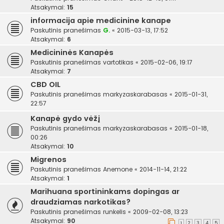
Atsakymai:
15
informacija apie medicinine kanape
Paskutinis pranešimas
G.
«
2015-03-13, 17:52
Atsakymai:
6
Medicininės Kanapės
Paskutinis pranešimas
vartotikas
«
2015-02-06, 19:17
Atsakymai:
7
CBD OIL
Paskutinis pranešimas
markyzaskarabasas
«
2015-01-31,
22:57
Kanapė gydo vėžį
Paskutinis pranešimas
markyzaskarabasas
«
2015-01-18,
00:26
Atsakymai:
10
Migrenos
Paskutinis pranešimas
Anemone
«
2014-11-14, 21:22
Atsakymai:
1
Marihuana sportininkams dopingas ar
draudziamas narkotikas?
Paskutinis pranešimas
runkelis
«
2009-02-08, 13:23
Atsakymai:
90
1
2
3
4
5