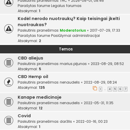
Paskutinis pranešimas
THC
«
2026-08-01, 08:46
Parašytas forume
Legalus forumas
Atsakymai:
1
Kodėl nerodo nuotraukų? Kaip teisingai įkelti
nuotraukas?
Paskutinis pranešimas
Moderatorius
«
2017-07-29, 17:33
Parašytas forume
Pasiūlymai administracijai
Atsakymai:
2
Temos
CBD aliejus
Paskutinis pranešimas
marius.pijunas
«
2023-08-29, 08:52
Atsakymai:
5
CBD Hemp oil
Paskutinis pranešimas
nenaudelis
«
2022-08-29, 08:24
Atsakymai:
135
1
4
5
6
7
…
Kanape medicinoje
Paskutinis pranešimas
nenaudelis
«
2022-05-31, 11:35
Atsakymai:
12
Covid
Paskutinis pranešimas
dar3lis
«
2022-03-16, 00:23
Atsakymai:
1