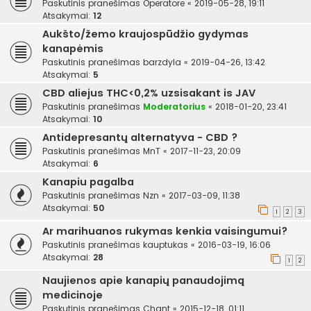
Paskutinis pranešimas
Operatore
«
2019-05-28, 19:11
Atsakymai:
12
Aukšto/žemo kraujospūdžio gydymas
kanapėmis
Paskutinis pranešimas
barzdyla
«
2019-04-26, 13:42
Atsakymai:
5
CBD aliejus THC<0,2% uzsisakant is JAV
Paskutinis pranešimas
Moderatorius
«
2018-01-20, 23:41
Atsakymai:
10
Antidepresantų alternatyva - CBD ?
Paskutinis pranešimas
MnT
«
2017-11-23, 20:09
Atsakymai:
6
Kanapiu pagalba
Paskutinis pranešimas
Nzn
«
2017-03-09, 11:38
Atsakymai:
50
1
2
3
Ar marihuanos rukymas kenkia vaisingumui?
Paskutinis pranešimas
kauptukas
«
2016-03-19, 16:06
Atsakymai:
28
1
2
Naujienos apie kanapių panaudojimą
medicinoje
Paskutinis pranešimas
Chant
«
2015-12-18, 01:11