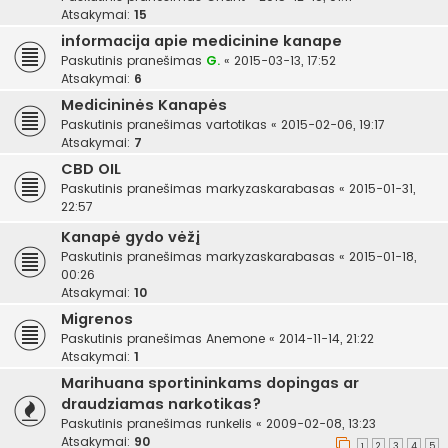
Atsakymai:
15
informacija apie medicinine kanape
Paskutinis pranešimas
G.
«
2015-03-13, 17:52
Atsakymai:
6
Medicininės Kanapės
Paskutinis pranešimas
vartotikas
«
2015-02-06, 19:17
Atsakymai:
7
CBD OIL
Paskutinis pranešimas
markyzaskarabasas
«
2015-01-31,
22:57
Kanapė gydo vėžį
Paskutinis pranešimas
markyzaskarabasas
«
2015-01-18,
00:26
Atsakymai:
10
Migrenos
Paskutinis pranešimas
Anemone
«
2014-11-14, 21:22
Atsakymai:
1
Marihuana sportininkams dopingas ar
draudziamas narkotikas?
Paskutinis pranešimas
runkelis
«
2009-02-08, 13:23
Atsakymai:
90
1
2
3
4
5