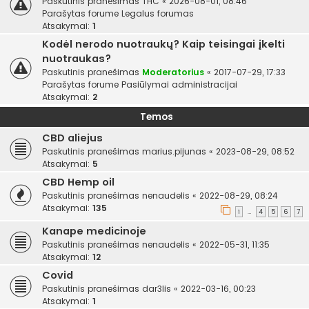
Paskutinis pranešimas
THC
«
2026-08-01, 08:46
Parašytas forume
Legalus forumas
Atsakymai:
1
Kodėl nerodo nuotraukų? Kaip teisingai įkelti
nuotraukas?
Paskutinis pranešimas
Moderatorius
«
2017-07-29, 17:33
Parašytas forume
Pasiūlymai administracijai
Atsakymai:
2
Temos
CBD aliejus
Paskutinis pranešimas
marius.pijunas
«
2023-08-29, 08:52
Atsakymai:
5
CBD Hemp oil
Paskutinis pranešimas
nenaudelis
«
2022-08-29, 08:24
Atsakymai:
135
1
4
5
6
7
…
Kanape medicinoje
Paskutinis pranešimas
nenaudelis
«
2022-05-31, 11:35
Atsakymai:
12
Covid
Paskutinis pranešimas
dar3lis
«
2022-03-16, 00:23
Atsakymai:
1