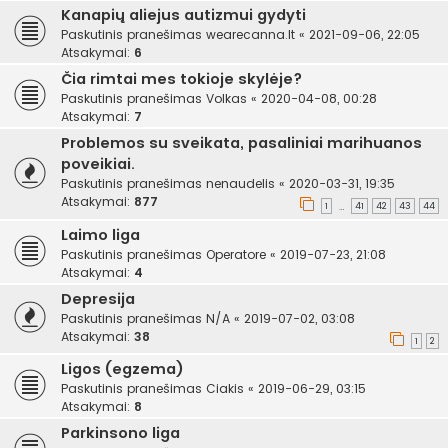
Kanapių aliejus autizmui gydyti
Paskutinis pranešimas
wearecanna.lt
«
2021-09-06, 22:05
Atsakymai:
6
Čia rimtai mes tokioje skylėje?
Paskutinis pranešimas
Volkas
«
2020-04-08, 00:28
Atsakymai:
7
Problemos su sveikata, pasaliniai marihuanos
poveikiai.
Paskutinis pranešimas
nenaudelis
«
2020-03-31, 19:35
Atsakymai:
877
1
41
42
43
44
…
Laimo liga
Paskutinis pranešimas
Operatore
«
2019-07-23, 21:08
Atsakymai:
4
Depresija
Paskutinis pranešimas
N/A
«
2019-07-02, 03:08
Atsakymai:
38
1
2
Ligos (egzema)
Paskutinis pranešimas
Ciakis
«
2019-06-29, 03:15
Atsakymai:
8
Parkinsono liga