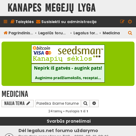
Kanapės mėgėjų lyga
Taisyklės
Susisiekti su administracija
I
Pagrindinis diskusijų puslapis
Legalūs forumai
Legalus forumas
Medicina
e
š
k
o
t
i
Medicina
Ieškoti
Išplėstinė paieška
Nauja tema
24 temų • Puslapis
1
iš
1
Svarbūs pranešimai
Dėl legalus.net forumo uždarymo