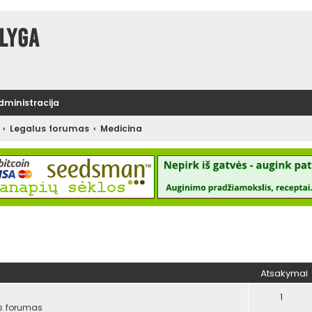
lyga
administracija
Legalus forumas
Medicina
tinė paieška
Atsakymai
1
s forumas