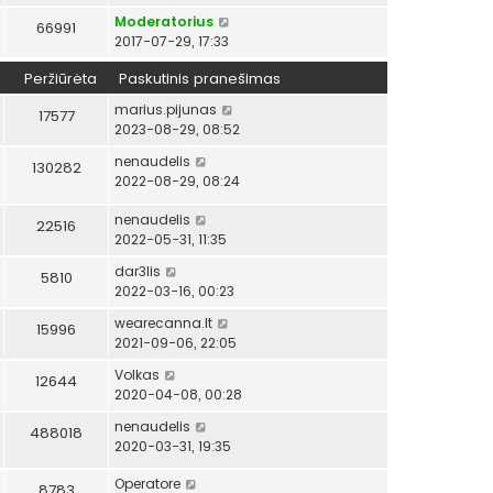
Moderatorius
66991
2017-07-29, 17:33
Peržiūrėta
Paskutinis pranešimas
marius.pijunas
17577
2023-08-29, 08:52
nenaudelis
130282
2022-08-29, 08:24
nenaudelis
22516
2022-05-31, 11:35
dar3lis
5810
2022-03-16, 00:23
wearecanna.lt
15996
2021-09-06, 22:05
Volkas
12644
2020-04-08, 00:28
nenaudelis
488018
2020-03-31, 19:35
Operatore
8783