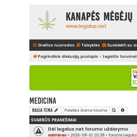
Kanapės mėgėjų 
www.legalus.net
Greitos nuorodos
Taisyklės
Susisiekti su 
Pagrindinis diskusijų puslapis
Legalūs forumai
Medicina
Ieškoti
Išplės
Nauja tema
SVARBŪS PRANEŠIMAI
Dėl legalus.net forumo uždarymo
adminas
»
2026-08-01, 02:38
» forume
Legalu