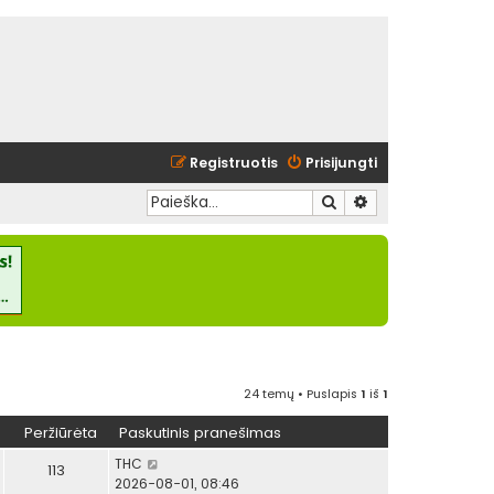
Registruotis
Prisijungti
Ieškoti
Išplėstinė paieška
24 temų • Puslapis
1
iš
1
Peržiūrėta
Paskutinis pranešimas
THC
113
2026-08-01, 08:46