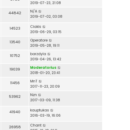
2019-07-23, 21:08
N/A
44842
2019-07-02, 03:08
Ciakis
14523
2019-06-29, 03:15
Operatore
13540
2019-05-28, 19:11
barzdyla
10752
2019-04-26, 13:42
Moderatorius
19039
2018-01-20, 23:41
MnT
11456
2017-11-23, 20:09
Nzn
53962
2017-03-09, 11:38
kauptukas
41940
2016-03-19, 16:06
Chant
26958