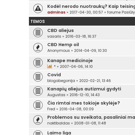
Kodėl nerodo nuotraukų? Kaip teising
adminas
»
2017-04-30, 00:57
» forume
Pasiūl
TEMOS
CBD aliejus
vasaris
»
2016-03-18, 16:37
CBD Hemp oil
Anonymous
»
2014-04-09, 10:30
Kanape medicinoje
*
»
2007-04-06, 14:10
Covid
blogabegonija
»
2022-02-21, 13:46
Kanapių aliejus autizmui gydyti
Augustas
»
2016-12-10, 14:43
Čia rimtai mes tokioje skylėje?
Fred
»
2016-04-08, 00:09
Problemos su sveikata, pasaliniai ma
naktibaldas
»
2008-01-08, 11:48
Laimo liga