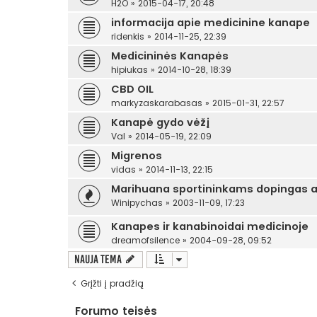
H2O
»
2015-04-17, 20:48
informacija apie medicinine kanape
ridenkis
»
2014-11-25, 22:39
Medicininės Kanapės
hipiukas
»
2014-10-28, 18:39
CBD OIL
markyzaskarabasas
»
2015-01-31, 22:57
Kanapė gydo vėžį
Val
»
2014-05-19, 22:09
Migrenos
vidas
»
2014-11-13, 22:15
Marihuana sportininkams dopingas a
Winipychas
»
2003-11-09, 17:23
Kanapes ir kanabinoidai medicinoje
dreamofsilence
»
2004-09-28, 09:52
Nauja tema
Grįžti į pradžią
Forumo teisės