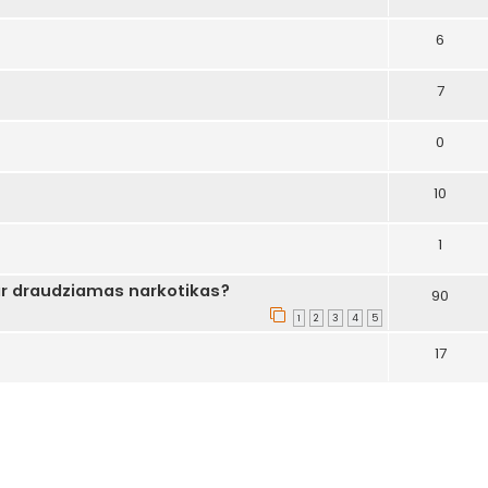
6
7
0
10
1
r draudziamas narkotikas?
90
1
2
3
4
5
17