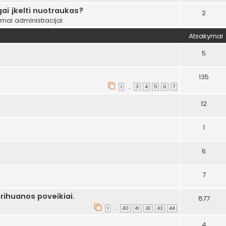
ai įkelti nuotraukas?
2
ymai administracijai
Atsakymai
5
135
1
3
4
5
6
7
…
12
1
6
7
rihuanos poveikiai.
877
1
40
41
42
43
44
…
4