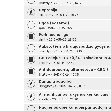
barzdyla
»
2019-07-23, 14:12
Depresija
lasten
»
2015-04-29, 16:28
Ligos (egzema)
qee
»
2015-04-27, 16:28
Parkinsono liga
dmt
»
2019-05-26, 23:58
Aukšto/žemo kraujospūdžio gydyma
barzdyla
»
2019-04-24, 12:16
CBD aliejus THC<0,2% uzsisakant is J
Tzar
»
2018-01-14, 22:52
Antidepresantų alternatyva - CBD ?
SigPew
»
2017-10-24, 19:35
Kanapiu pagalba
Bongnesys
»
2015-04-29, 11:37
Ar marihuanos rukymas kenkia vais
Kotelis
»
2011-07-30, 22:20
Naujienos apie kanapių panaudojimą