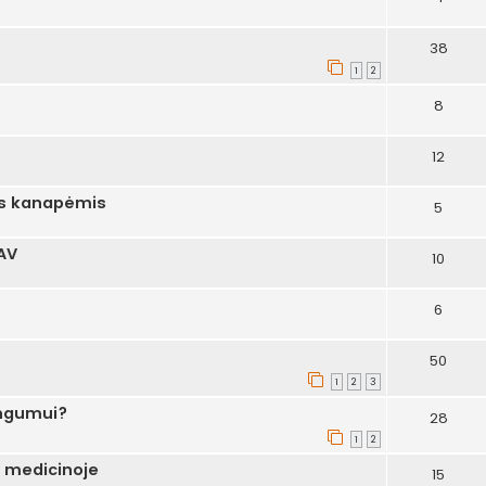
38
1
2
8
12
s kanapėmis
5
AV
10
6
50
1
2
3
ingumui?
28
1
2
 medicinoje
15