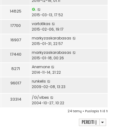
2015-12-18, 01:11
G.
14825
2015-03-13, 17:52
vartotikas
17700
2015-02-06, 19:17
markyzaskarabasas
16907
2015-01-31, 22:57
markyzaskarabasas
17440
2015-01-18, 00:26
Anemone
8271
2014-11-14, 21:22
runkelis
96017
2009-02-08, 13:23
/G/vibes
33314
2004-10-27, 10:22
24 temų • Puslapis
1
iš
1
Pereiti į