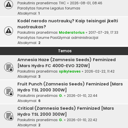
Paskutinis pranešimas
THC
«
2026-08-01, 08:46
Parašytas forume
Legalus forumas
Atsakymai:
1
Kodėl nerodo nuotraukų? Kaip teisingai įkelti
nuotraukas?
Paskutinis pranešimas
Moderatorius
«
2017-07-29, 17:33
Parašytas forume
Pasiūlymai administracijai
Atsakymai:
2
Temos
Amnesia Haze (Zamnesia Seeds) Feminized
[Mars Hydro FC 4000-EVO 320W]
Paskutinis pranešimas
spikyleaves
«
2026-02-22, 11:42
Atsakymai:
3
Fruit Punch (Zamnesia Seeds) Feminized [Mars
Hydro TSL 2000 300W]
Paskutinis pranešimas
G.
«
2026-01-10, 22:44
Atsakymai:
6
Critical (Zamnesia Seeds) Feminized [Mars
Hydro TSL 2000 300W]
Paskutinis pranešimas
G.
«
2026-01-10, 22:42
Atsakymai:
2