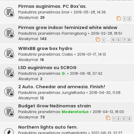
Pirmas auginimas. PC Box'as.
Paskutinis pranešimas
Error
«
2019-05-28, 14:36
Atsakymai:
29
1
2
Pirmas grow indoor feminized white widow
Paskutinis pranešimas
Flamingbong
«
2019-02-28, 18:51
Atsakymai:
143
1
5
6
7
8
…
WWxBB grow box hydro
Paskutinis pranešimas
Ciakis
«
2019-01-17, 14:13
Atsakymai:
16
LSD auginimas su SCROG
Paskutinis pranešimas
G.
«
2018-06-18, 07:42
Atsakymai:
2
2 Auto. Cheedar and amnezia. Finish!
Paskutinis pranešimas
JungleRasta
«
2018-04-30, 11:08
Atsakymai:
12
Budget Grow Nežinomas strain
Paskutinis pranešimas
Moderatorius
«
2018-04-13, 18:00
Atsakymai:
73
1
2
3
4
Northern lights auto fem.
Paskutinis pranešimas
northernlights
«
2017-06-13, 22:27