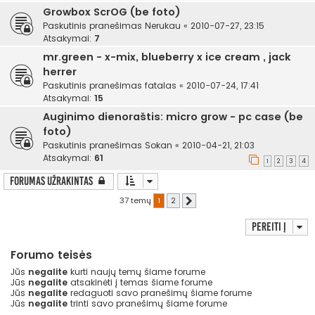
Growbox ScrOG (be foto)
Paskutinis pranešimas
Nerukau
«
2010-07-27, 23:15
Atsakymai:
7
mr.green - x-mix, blueberry x ice cream , jack
herrer
Paskutinis pranešimas
fatalas
«
2010-07-24, 17:41
Atsakymai:
15
Auginimo dienoraštis: micro grow - pc case (be
foto)
Paskutinis pranešimas
Sokan
«
2010-04-21, 21:03
Atsakymai:
61
1
2
3
4
Forumas užrakintas
37 temų
1
2
Kitas
Pereiti į
Forumo teisės
Jūs
negalite
kurti naujų temų šiame forume
Jūs
negalite
atsakinėti į temas šiame forume
Jūs
negalite
redaguoti savo pranešimų šiame forume
Jūs
negalite
trinti savo pranešimų šiame forume