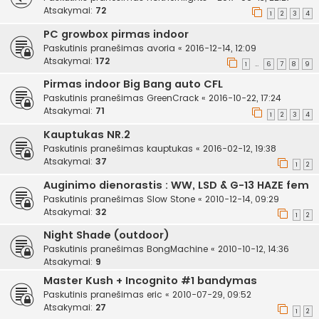
Atsakymai:
72
1
2
3
4
PC growbox pirmas indoor
Paskutinis pranešimas
avoria
«
2016-12-14, 12:09
Atsakymai:
172
1
6
7
8
9
…
Pirmas indoor Big Bang auto CFL
Paskutinis pranešimas
GreenCrack
«
2016-10-22, 17:24
Atsakymai:
71
1
2
3
4
Kauptukas NR.2
Paskutinis pranešimas
kauptukas
«
2016-02-12, 19:38
Atsakymai:
37
1
2
Auginimo dienorastis : WW, LSD & G-13 HAZE fem
Paskutinis pranešimas
Slow Stone
«
2010-12-14, 09:29
Atsakymai:
32
1
2
Night Shade (outdoor)
Paskutinis pranešimas
BongMachine
«
2010-10-12, 14:36
Atsakymai:
9
Master Kush + Incognito #1 bandymas
Paskutinis pranešimas
eric
«
2010-07-29, 09:52
Atsakymai:
27
1
2