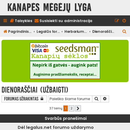
Kanapės mėgėjų lyga
Taisyklės
Susisiekti su administracija
I
Pagrindinis diskusijų puslapis
Legalūs forumai
Herbariumas
Dienoraščiai (užbaigti)
e
š
k
o
t
i
Dienoraščiai (užbaigti)
Ieškoti
Išplėstinė pa
Forumas užrakintas
37 temų
1
2
Kitas
Svarbūs pranešimai
Dėl legalus.net forumo uždarymo