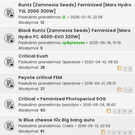
Runtz (Zamnesia Seeds) Feminized [Mars Hydro
TSL 2000 300W]
Paskutinis pranešimas
G.
«
2026-01-10, 22:38
Atsakymai:
13
Black Runtz (Zamnesia Seeds) Feminized [Mars
Hydro FC 4000-EVO 320W]
Paskutinis pranešimas
spikyleaves
«
2025-06-16, 10:19
Atsakymai:
5
Critical Kush
Paskutinis pranešimas
Operatore
«
2020-04-10, 08:20
Atsakymai:
28
1
2
Peyote critical FEM
Paskutinis pranešimas
Operatore
«
2019-09-21, 08:10
Atsakymai:
27
1
2
Critical + Feminised Photoperiod SOG
Paskutinis pranešimas
barzdyla
«
2019-06-24, 18:40
Atsakymai:
63
1
2
3
4
1x Blue cheese 10x Big bang auto
Paskutinis pranešimas
Ciakis
«
2019-06-13, 20:59
Atsakymai:
81
1
2
3
4
5