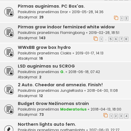
Pirmas auginimas. PC Box'as.
Paskutinis pranešimas
Error
«
2019-05-28, 14:36
Atsakymai:
29
1
2
Pirmas grow indoor feminized white widow
Paskutinis pranešimas
Flamingbong
«
2019-02-28, 18:51
Atsakymai:
143
1
5
6
7
8
…
WWxBB grow box hydro
Paskutinis pranešimas
Ciakis
«
2019-01-17, 14:13
Atsakymai:
16
LSD auginimas su SCROG
Paskutinis pranešimas
G.
«
2018-06-18, 07:42
Atsakymai:
2
2 Auto. Cheedar and amnezia. Finish!
Paskutinis pranešimas
JungleRasta
«
2018-04-30, 11:08
Atsakymai:
12
Budget Grow Nežinomas strain
Paskutinis pranešimas
Moderatorius
«
2018-04-13, 18:00
Atsakymai:
73
1
2
3
4
Northern lights auto fem.
Paskutinis pranešimas
northernlights
«
2017-06-13, 22:27