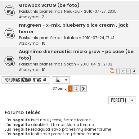
Growbox ScrOG (be foto)
Paskutinis pranešimas
Nerukau
«
2010-07-27, 23:15
Atsakymai:
7
mr.green - x-mix, blueberry x ice cream , jack
herrer
Paskutinis pranešimas
fatalas
«
2010-07-24, 17:41
Atsakymai:
15
Auginimo dienoraštis: micro grow - pc case (be
foto)
Paskutinis pranešimas
Sokan
«
2010-04-21, 21:03
Atsakymai:
61
1
2
3
4
Forumas užrakintas
37 temų
1
2
Kitas
Pereiti į
Forumo teisės
Jūs
negalite
kurti naujų temų šiame forume
Jūs
negalite
atsakinėti į temas šiame forume
Jūs
negalite
redaguoti savo pranešimų šiame forume
Jūs
negalite
trinti savo pranešimų šiame forume