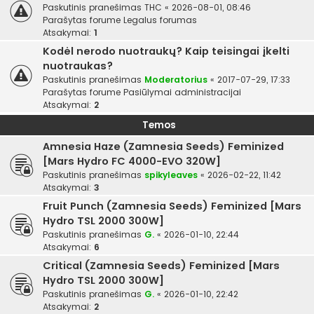
Paskutinis pranešimas
THC
«
2026-08-01, 08:46
Parašytas forume
Legalus forumas
Atsakymai:
1
Kodėl nerodo nuotraukų? Kaip teisingai įkelti
nuotraukas?
Paskutinis pranešimas
Moderatorius
«
2017-07-29, 17:33
Parašytas forume
Pasiūlymai administracijai
Atsakymai:
2
Temos
Amnesia Haze (Zamnesia Seeds) Feminized
[Mars Hydro FC 4000-EVO 320W]
Paskutinis pranešimas
spikyleaves
«
2026-02-22, 11:42
Atsakymai:
3
Fruit Punch (Zamnesia Seeds) Feminized [Mars
Hydro TSL 2000 300W]
Paskutinis pranešimas
G.
«
2026-01-10, 22:44
Atsakymai:
6
Critical (Zamnesia Seeds) Feminized [Mars
Hydro TSL 2000 300W]
Paskutinis pranešimas
G.
«
2026-01-10, 22:42
Atsakymai:
2