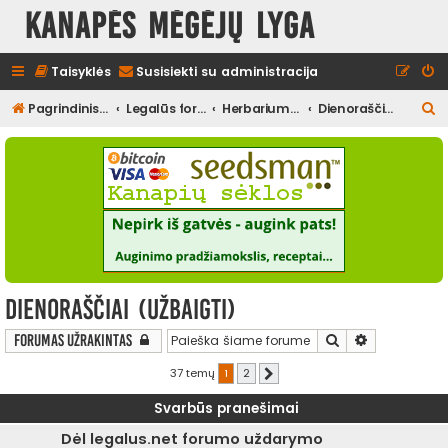
Kanapės mėgėjų lyga
Taisyklės
Susisiekti su administracija
I
Pagrindinis diskusijų puslapis
Legalūs forumai
Herbariumas
Dienoraščiai (užbaigti)
e
š
k
o
t
i
Dienoraščiai (užbaigti)
Ieškoti
Išplėstinė pa
Forumas užrakintas
37 temų
1
2
Kitas
Svarbūs pranešimai
Dėl legalus.net forumo uždarymo