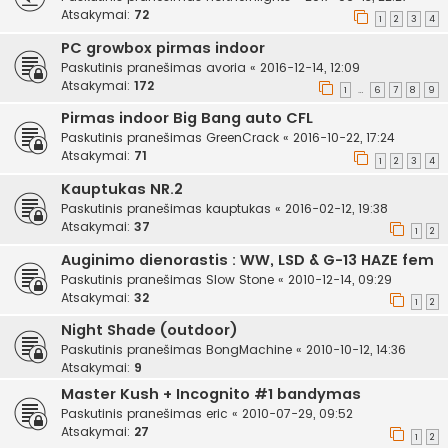
Atsakymai:
72
1
2
3
4
PC growbox pirmas indoor
Paskutinis pranešimas
avoria
«
2016-12-14, 12:09
Atsakymai:
172
1
6
7
8
9
…
Pirmas indoor Big Bang auto CFL
Paskutinis pranešimas
GreenCrack
«
2016-10-22, 17:24
Atsakymai:
71
1
2
3
4
Kauptukas NR.2
Paskutinis pranešimas
kauptukas
«
2016-02-12, 19:38
Atsakymai:
37
1
2
Auginimo dienorastis : WW, LSD & G-13 HAZE fem
Paskutinis pranešimas
Slow Stone
«
2010-12-14, 09:29
Atsakymai:
32
1
2
Night Shade (outdoor)
Paskutinis pranešimas
BongMachine
«
2010-10-12, 14:36
Atsakymai:
9
Master Kush + Incognito #1 bandymas
Paskutinis pranešimas
eric
«
2010-07-29, 09:52
Atsakymai:
27
1
2