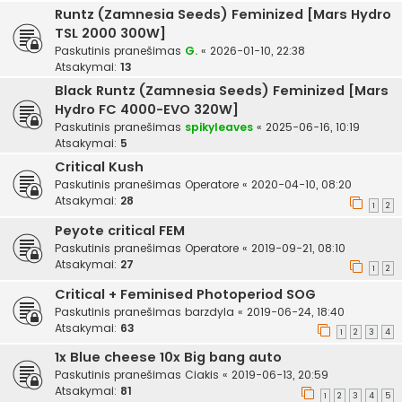
Runtz (Zamnesia Seeds) Feminized [Mars Hydro
TSL 2000 300W]
Paskutinis pranešimas
G.
«
2026-01-10, 22:38
Atsakymai:
13
Black Runtz (Zamnesia Seeds) Feminized [Mars
Hydro FC 4000-EVO 320W]
Paskutinis pranešimas
spikyleaves
«
2025-06-16, 10:19
Atsakymai:
5
Critical Kush
Paskutinis pranešimas
Operatore
«
2020-04-10, 08:20
Atsakymai:
28
1
2
Peyote critical FEM
Paskutinis pranešimas
Operatore
«
2019-09-21, 08:10
Atsakymai:
27
1
2
Critical + Feminised Photoperiod SOG
Paskutinis pranešimas
barzdyla
«
2019-06-24, 18:40
Atsakymai:
63
1
2
3
4
1x Blue cheese 10x Big bang auto
Paskutinis pranešimas
Ciakis
«
2019-06-13, 20:59
Atsakymai:
81
1
2
3
4
5