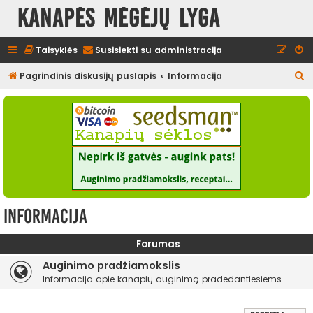
Kanapės mėgėjų lyga
Taisyklės
Susisiekti su administracija
I
Pagrindinis diskusijų puslapis
Informacija
e
š
k
o
t
i
Informacija
Forumas
Auginimo pradžiamokslis
Informacija apie kanapių auginimą pradedantiesiems.