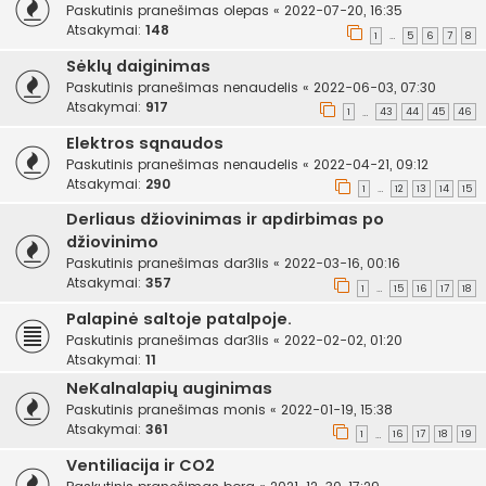
Paskutinis pranešimas
olepas
«
2022-07-20, 16:35
Atsakymai:
148
1
5
6
7
8
…
Sėklų daiginimas
Paskutinis pranešimas
nenaudelis
«
2022-06-03, 07:30
Atsakymai:
917
1
43
44
45
46
…
Elektros sąnaudos
Paskutinis pranešimas
nenaudelis
«
2022-04-21, 09:12
Atsakymai:
290
1
12
13
14
15
…
Derliaus džiovinimas ir apdirbimas po
džiovinimo
Paskutinis pranešimas
dar3lis
«
2022-03-16, 00:16
Atsakymai:
357
1
15
16
17
18
…
Palapinė saltoje patalpoje.
Paskutinis pranešimas
dar3lis
«
2022-02-02, 01:20
Atsakymai:
11
NeKalnalapių auginimas
Paskutinis pranešimas
monis
«
2022-01-19, 15:38
Atsakymai:
361
1
16
17
18
19
…
Ventiliacija ir CO2