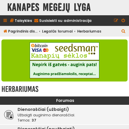
Kanapės mėgėjų lyga
Taisyklės
Susisiekti su administracija
I
Pagrindinis diskusijų puslapis
Legalūs forumai
Herbariumas
e
š
k
o
t
i
Herbariumas
Forumas
Dienoraščiai (užbaigti)
Užbaigti auginimo dienoraščiai.
Temos:
37