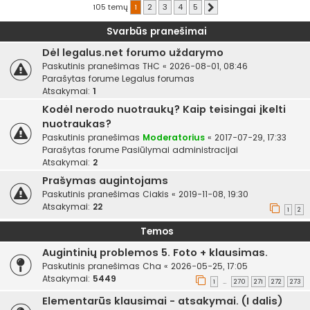
105 temų
1
2
3
4
5
Kitas
Svarbūs pranešimai
Dėl legalus.net forumo uždarymo
Paskutinis pranešimas
THC
«
2026-08-01, 08:46
Parašytas forume
Legalus forumas
Atsakymai:
1
Kodėl nerodo nuotraukų? Kaip teisingai įkelti
nuotraukas?
Paskutinis pranešimas
Moderatorius
«
2017-07-29, 17:33
Parašytas forume
Pasiūlymai administracijai
Atsakymai:
2
Prašymas augintojams
Paskutinis pranešimas
Ciakis
«
2019-11-08, 19:30
Atsakymai:
22
1
2
Temos
Augintinių problemos 5. Foto + klausimas.
Paskutinis pranešimas
Cha
«
2026-05-25, 17:05
Atsakymai:
5449
1
270
271
272
273
…
Elementarūs klausimai - atsakymai. (I dalis)