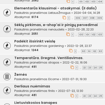
Atsakymai:
2062
1
101
102
103
104
…
Elementarūs klausimai - atsakymai. (II dalis)
Paskutinis pranešimas
LietausŽmogus
«
2024-04-04, 14:28
Atsakymai:
6174
1
306
307
308
309
…
Sėklų pirkimas, e-shop'ai ir pinigų pervedimai
Paskutinis pranešimas
nenaudelis
«
2023-02-28, 22:20
Atsakymai:
2051
1
100
101
102
103
…
Padėkit išsirinkt veislę
Paskutinis pranešimas
gardening
«
2022-12-28, 22:37
Atsakymai:
1244
1
60
61
62
63
…
Temperatūra. Dregmė. Ventiliavimas.
Paskutinis pranešimas
strapos
«
2022-12-22, 16:06
Atsakymai:
491
1
22
23
24
25
…
Žemės
Paskutinis pranešimas
Elcome
«
2022-07-31, 19:30
Derliaus nuėmimas
Paskutinis pranešimas
finlis
«
2022-07-22, 12:30
Atsakymai:
481
1
22
23
24
25
…
Lietuviskosios kanapes