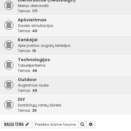
Dienoraščiai (neužbaigti)
Mielas dienorašti...
Temos:
171
Apšvietimas
Saulės simuliacijos.
Temos:
40
Kenkėjai
Apie įvairius augalų kenkėjus.
Temos:
16
Technologijos
Tobulėjantiems.
Temos:
46
Outdoor
Auginimas lauke.
Temos:
49
DIY
Darbščiųjų rankų būrelis.
Temos:
29
Ieškoti
Išplėstinė paieška
Nauja tema