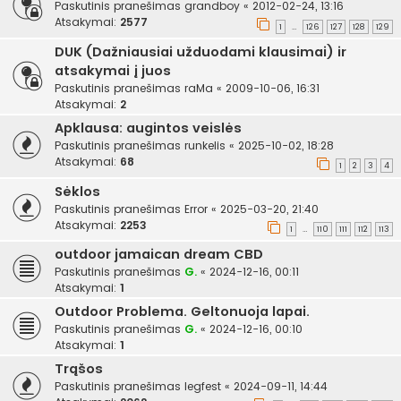
Paskutinis pranešimas
grandboy
«
2012-02-24, 13:16
Atsakymai:
2577
1
126
127
128
129
…
DUK (Dažniausiai užduodami klausimai) ir
atsakymai į juos
Paskutinis pranešimas
raMa
«
2009-10-06, 16:31
Atsakymai:
2
Apklausa: augintos veislės
Paskutinis pranešimas
runkelis
«
2025-10-02, 18:28
Atsakymai:
68
1
2
3
4
Sėklos
Paskutinis pranešimas
Error
«
2025-03-20, 21:40
Atsakymai:
2253
1
110
111
112
113
…
outdoor jamaican dream CBD
Paskutinis pranešimas
G.
«
2024-12-16, 00:11
Atsakymai:
1
Outdoor Problema. Geltonuoja lapai.
Paskutinis pranešimas
G.
«
2024-12-16, 00:10
Atsakymai:
1
Trąšos
Paskutinis pranešimas
legfest
«
2024-09-11, 14:44