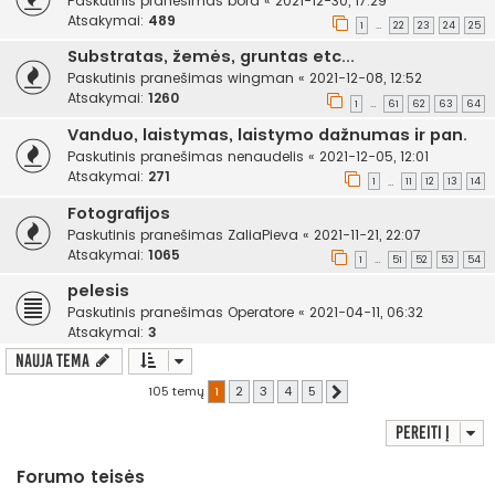
Paskutinis pranešimas
bora
«
2021-12-30, 17:29
Atsakymai:
489
1
22
23
24
25
…
Substratas, žemės, gruntas etc...
Paskutinis pranešimas
wingman
«
2021-12-08, 12:52
Atsakymai:
1260
1
61
62
63
64
…
Vanduo, laistymas, laistymo dažnumas ir pan.
Paskutinis pranešimas
nenaudelis
«
2021-12-05, 12:01
Atsakymai:
271
1
11
12
13
14
…
Fotografijos
Paskutinis pranešimas
ZaliaPieva
«
2021-11-21, 22:07
Atsakymai:
1065
1
51
52
53
54
…
pelesis
Paskutinis pranešimas
Operatore
«
2021-04-11, 06:32
Atsakymai:
3
Nauja tema
105 temų
1
2
3
4
5
Kitas
Pereiti į
Forumo teisės