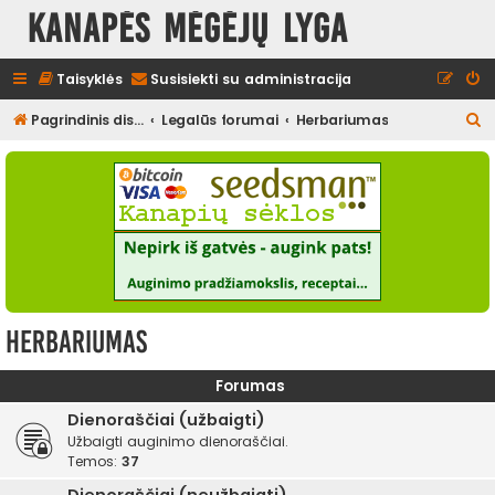
Kanapės mėgėjų lyga
Taisyklės
Susisiekti su administracija
I
Pagrindinis diskusijų puslapis
Legalūs forumai
Herbariumas
e
š
k
o
t
i
Herbariumas
Forumas
Dienoraščiai (užbaigti)
Užbaigti auginimo dienoraščiai.
Temos:
37