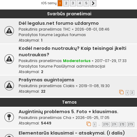
105 temų
1
2
3
4
5
Kitas
Svarbūs pranešimai
Dėl legalus.net forumo uždarymo
Paskutinis pranešimas
THC
«
2026-08-01, 08:46
Parašytas forume
Legalus forumas
Atsakymai:
1
Kodėl nerodo nuotraukų? Kaip teisingai įkelti
nuotraukas?
Paskutinis pranešimas
Moderatorius
«
2017-07-29, 17:33
Parašytas forume
Pasiūlymai administracijai
Atsakymai:
2
Prašymas augintojams
Paskutinis pranešimas
Ciakis
«
2019-11-08, 19:30
Atsakymai:
22
1
2
Temos
Augintinių problemos 5. Foto + klausimas.
Paskutinis pranešimas
Cha
«
2026-05-25, 17:05
Atsakymai:
5449
1
270
271
272
273
…
Elementarūs klausimai - atsakymai. (I dalis)