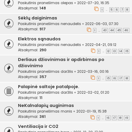
Paskutinis pranešimas
olepas
«
2022-07-20, 16:35
Atsakymai:
148
1
5
6
7
8
…
Sėklų daiginimas
Paskutinis pranešimas
nenaudelis
«
2022-06-03, 07:30
Atsakymai:
917
1
43
44
45
46
…
Elektros sąnaudos
Paskutinis pranešimas
nenaudelis
«
2022-04-21, 09:12
Atsakymai:
290
1
12
13
14
15
…
Derliaus džiovinimas ir apdirbimas po
džiovinimo
Paskutinis pranešimas
dar3lis
«
2022-03-16, 00:16
Atsakymai:
357
1
15
16
17
18
…
Palapinė saltoje patalpoje.
Paskutinis pranešimas
dar3lis
«
2022-02-02, 01:20
Atsakymai:
11
NeKalnalapių auginimas
Paskutinis pranešimas
monis
«
2022-01-19, 15:38
Atsakymai:
361
1
16
17
18
19
…
Ventiliacija ir CO2