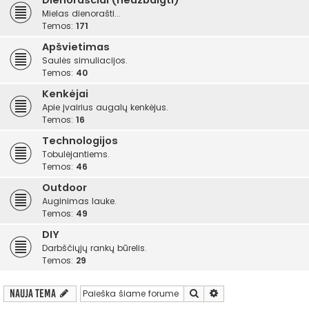
Dienoraščiai (neužbaigti)
Mielas dienorašti...
Temos:
171
Apšvietimas
Saulės simuliacijos.
Temos:
40
Kenkėjai
Apie įvairius augalų kenkėjus.
Temos:
16
Technologijos
Tobulėjantiems.
Temos:
46
Outdoor
Auginimas lauke.
Temos:
49
DIY
Darbščiųjų rankų būrelis.
Temos:
29
Ieškoti
Išplėstinė paieška
Nauja tema