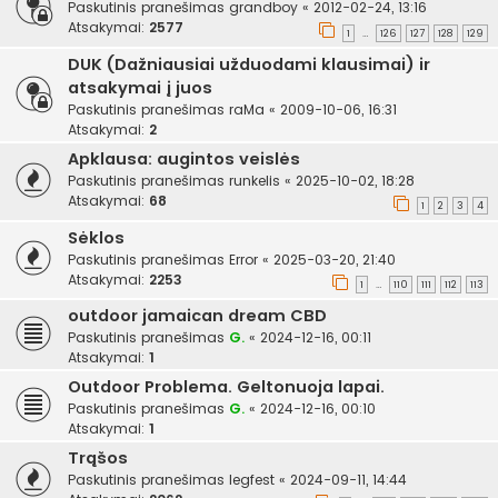
Paskutinis pranešimas
grandboy
«
2012-02-24, 13:16
Atsakymai:
2577
1
126
127
128
129
…
DUK (Dažniausiai užduodami klausimai) ir
atsakymai į juos
Paskutinis pranešimas
raMa
«
2009-10-06, 16:31
Atsakymai:
2
Apklausa: augintos veislės
Paskutinis pranešimas
runkelis
«
2025-10-02, 18:28
Atsakymai:
68
1
2
3
4
Sėklos
Paskutinis pranešimas
Error
«
2025-03-20, 21:40
Atsakymai:
2253
1
110
111
112
113
…
outdoor jamaican dream CBD
Paskutinis pranešimas
G.
«
2024-12-16, 00:11
Atsakymai:
1
Outdoor Problema. Geltonuoja lapai.
Paskutinis pranešimas
G.
«
2024-12-16, 00:10
Atsakymai:
1
Trąšos
Paskutinis pranešimas
legfest
«
2024-09-11, 14:44