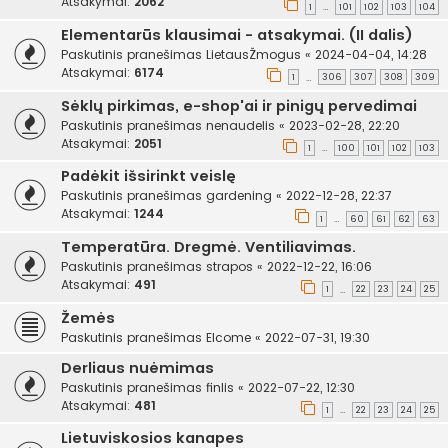
Atsakymai:
2062
1
101
102
103
104
…
Elementarūs klausimai - atsakymai. (II dalis)
Paskutinis pranešimas
LietausŽmogus
«
2024-04-04, 14:28
Atsakymai:
6174
1
306
307
308
309
…
Sėklų pirkimas, e-shop'ai ir pinigų pervedimai
Paskutinis pranešimas
nenaudelis
«
2023-02-28, 22:20
Atsakymai:
2051
1
100
101
102
103
…
Padėkit išsirinkt veislę
Paskutinis pranešimas
gardening
«
2022-12-28, 22:37
Atsakymai:
1244
1
60
61
62
63
…
Temperatūra. Dregmė. Ventiliavimas.
Paskutinis pranešimas
strapos
«
2022-12-22, 16:06
Atsakymai:
491
1
22
23
24
25
…
Žemės
Paskutinis pranešimas
Elcome
«
2022-07-31, 19:30
Derliaus nuėmimas
Paskutinis pranešimas
finlis
«
2022-07-22, 12:30
Atsakymai:
481
1
22
23
24
25
…
Lietuviskosios kanapes