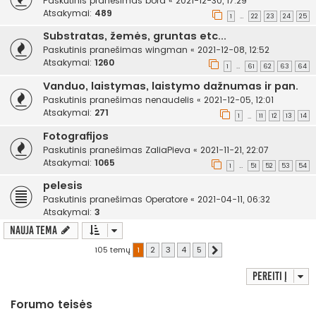
Paskutinis pranešimas
bora
«
2021-12-30, 17:29
Atsakymai:
489
1
22
23
24
25
…
Substratas, žemės, gruntas etc...
Paskutinis pranešimas
wingman
«
2021-12-08, 12:52
Atsakymai:
1260
1
61
62
63
64
…
Vanduo, laistymas, laistymo dažnumas ir pan.
Paskutinis pranešimas
nenaudelis
«
2021-12-05, 12:01
Atsakymai:
271
1
11
12
13
14
…
Fotografijos
Paskutinis pranešimas
ZaliaPieva
«
2021-11-21, 22:07
Atsakymai:
1065
1
51
52
53
54
…
pelesis
Paskutinis pranešimas
Operatore
«
2021-04-11, 06:32
Atsakymai:
3
Nauja tema
105 temų
1
2
3
4
5
Kitas
Pereiti į
Forumo teisės