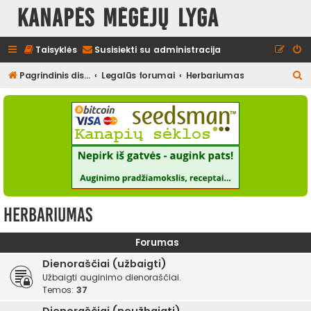
Kanapės mėgėjų lyga
Taisyklės
Susisiekti su administracija
I
Pagrindinis diskusijų puslapis
Legalūs forumai
Herbariumas
e
š
k
o
t
i
Herbariumas
Forumas
Dienoraščiai (užbaigti)
Užbaigti auginimo dienoraščiai.
Temos:
37