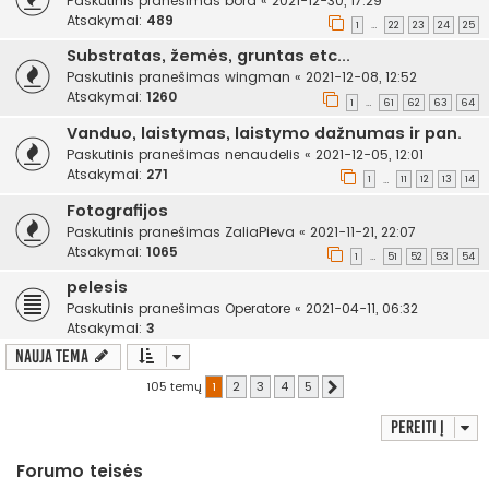
Paskutinis pranešimas
bora
«
2021-12-30, 17:29
Atsakymai:
489
1
22
23
24
25
…
Substratas, žemės, gruntas etc...
Paskutinis pranešimas
wingman
«
2021-12-08, 12:52
Atsakymai:
1260
1
61
62
63
64
…
Vanduo, laistymas, laistymo dažnumas ir pan.
Paskutinis pranešimas
nenaudelis
«
2021-12-05, 12:01
Atsakymai:
271
1
11
12
13
14
…
Fotografijos
Paskutinis pranešimas
ZaliaPieva
«
2021-11-21, 22:07
Atsakymai:
1065
1
51
52
53
54
…
pelesis
Paskutinis pranešimas
Operatore
«
2021-04-11, 06:32
Atsakymai:
3
Nauja tema
105 temų
1
2
3
4
5
Kitas
Pereiti į
Forumo teisės