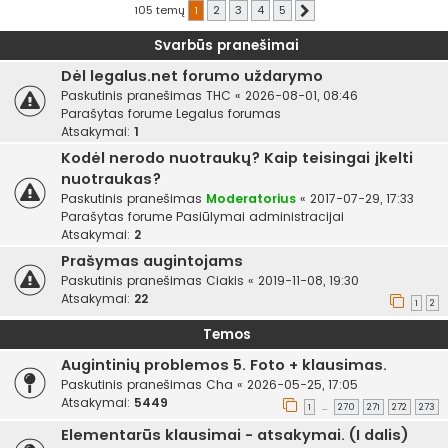
105 temų
1
2
3
4
5
Kitas
Svarbūs pranešimai
Dėl legalus.net forumo uždarymo
Paskutinis pranešimas
THC
«
2026-08-01, 08:46
Parašytas forume
Legalus forumas
Atsakymai:
1
Kodėl nerodo nuotraukų? Kaip teisingai įkelti
nuotraukas?
Paskutinis pranešimas
Moderatorius
«
2017-07-29, 17:33
Parašytas forume
Pasiūlymai administracijai
Atsakymai:
2
Prašymas augintojams
Paskutinis pranešimas
Ciakis
«
2019-11-08, 19:30
Atsakymai:
22
1
2
Temos
Augintinių problemos 5. Foto + klausimas.
Paskutinis pranešimas
Cha
«
2026-05-25, 17:05
Atsakymai:
5449
1
270
271
272
273
…
Elementarūs klausimai - atsakymai. (I dalis)