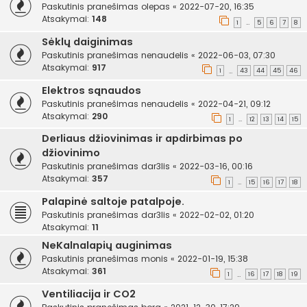
Paskutinis pranešimas
olepas
«
2022-07-20, 16:35
Atsakymai:
148
1
5
6
7
8
…
Sėklų daiginimas
Paskutinis pranešimas
nenaudelis
«
2022-06-03, 07:30
Atsakymai:
917
1
43
44
45
46
…
Elektros sąnaudos
Paskutinis pranešimas
nenaudelis
«
2022-04-21, 09:12
Atsakymai:
290
1
12
13
14
15
…
Derliaus džiovinimas ir apdirbimas po
džiovinimo
Paskutinis pranešimas
dar3lis
«
2022-03-16, 00:16
Atsakymai:
357
1
15
16
17
18
…
Palapinė saltoje patalpoje.
Paskutinis pranešimas
dar3lis
«
2022-02-02, 01:20
Atsakymai:
11
NeKalnalapių auginimas
Paskutinis pranešimas
monis
«
2022-01-19, 15:38
Atsakymai:
361
1
16
17
18
19
…
Ventiliacija ir CO2