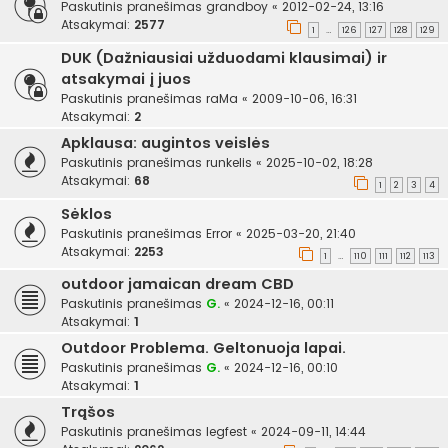
Paskutinis pranešimas
grandboy
«
2012-02-24, 13:16
Atsakymai:
2577
1
126
127
128
129
…
DUK (Dažniausiai užduodami klausimai) ir
atsakymai į juos
Paskutinis pranešimas
raMa
«
2009-10-06, 16:31
Atsakymai:
2
Apklausa: augintos veislės
Paskutinis pranešimas
runkelis
«
2025-10-02, 18:28
Atsakymai:
68
1
2
3
4
Sėklos
Paskutinis pranešimas
Error
«
2025-03-20, 21:40
Atsakymai:
2253
1
110
111
112
113
…
outdoor jamaican dream CBD
Paskutinis pranešimas
G.
«
2024-12-16, 00:11
Atsakymai:
1
Outdoor Problema. Geltonuoja lapai.
Paskutinis pranešimas
G.
«
2024-12-16, 00:10
Atsakymai:
1
Trąšos
Paskutinis pranešimas
legfest
«
2024-09-11, 14:44