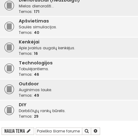
Dienoraščiai (neužbaigti)
Mielas dienorašti...
Temos:
171
Apšvietimas
Saulės simuliacijos.
Temos:
40
Kenkėjai
Apie įvairius augalų kenkėjus.
Temos:
16
Technologijos
Tobulėjantiems.
Temos:
46
Outdoor
Auginimas lauke.
Temos:
49
DIY
Darbščiųjų rankų būrelis.
Temos:
29
Ieškoti
Išplėstinė paieška
Nauja tema