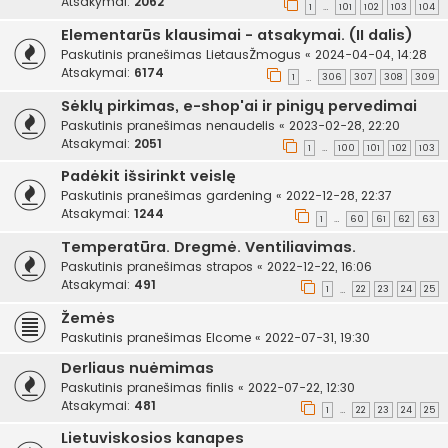
Atsakymai:
2062
1
101
102
103
104
…
Elementarūs klausimai - atsakymai. (II dalis)
Paskutinis pranešimas
LietausŽmogus
«
2024-04-04, 14:28
Atsakymai:
6174
1
306
307
308
309
…
Sėklų pirkimas, e-shop'ai ir pinigų pervedimai
Paskutinis pranešimas
nenaudelis
«
2023-02-28, 22:20
Atsakymai:
2051
1
100
101
102
103
…
Padėkit išsirinkt veislę
Paskutinis pranešimas
gardening
«
2022-12-28, 22:37
Atsakymai:
1244
1
60
61
62
63
…
Temperatūra. Dregmė. Ventiliavimas.
Paskutinis pranešimas
strapos
«
2022-12-22, 16:06
Atsakymai:
491
1
22
23
24
25
…
Žemės
Paskutinis pranešimas
Elcome
«
2022-07-31, 19:30
Derliaus nuėmimas
Paskutinis pranešimas
finlis
«
2022-07-22, 12:30
Atsakymai:
481
1
22
23
24
25
…
Lietuviskosios kanapes