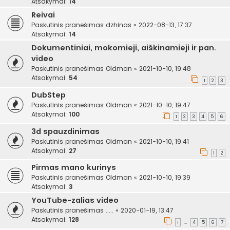
Atsakymai:
14
Reivai
Paskutinis pranešimas
dzhinas
«
2022-08-13, 17:37
Atsakymai:
14
Dokumentiniai, mokomieji, aiškinamieji ir pan.
video
Paskutinis pranešimas
Oldman
«
2021-10-10, 19:48
Atsakymai:
54
1
2
3
DubStep
Paskutinis pranešimas
Oldman
«
2021-10-10, 19:47
Atsakymai:
100
1
2
3
4
5
6
3d spauzdinimas
Paskutinis pranešimas
Oldman
«
2021-10-10, 19:41
Atsakymai:
27
1
2
Pirmas mano kurinys
Paskutinis pranešimas
Oldman
«
2021-10-10, 19:39
Atsakymai:
3
YouTube-zalias video
Paskutinis pranešimas
.....
«
2020-01-19, 13:47
Atsakymai:
128
1
4
5
6
7
…