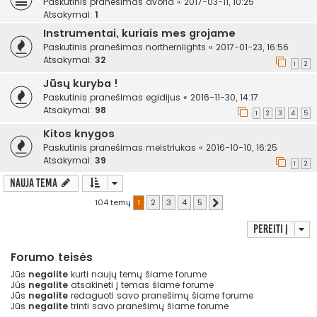
Paskutinis pranešimas
avoria
«
2017-03-11, 10:25
Atsakymai:
1
Instrumentai, kuriais mes grojame
Paskutinis pranešimas
northernlights
«
2017-01-23, 16:56
Atsakymai:
32
1
2
Jūsų kuryba !
Paskutinis pranešimas
egidijus
«
2016-11-30, 14:17
Atsakymai:
98
1
2
3
4
5
Kitos knygos
Paskutinis pranešimas
meistriukas
«
2016-10-10, 16:25
Atsakymai:
39
1
2
Nauja tema
104 temų
1
2
3
4
5
Kitas
Pereiti į
Forumo teisės
Jūs
negalite
kurti naujų temų šiame forume
Jūs
negalite
atsakinėti į temas šiame forume
Jūs
negalite
redaguoti savo pranešimų šiame forume
Jūs
negalite
trinti savo pranešimų šiame forume