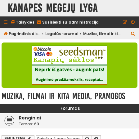
Kanapės mėgėjų lyga
Taisyklės
Susisiekti su administracija
I
Pagrindinis diskusijų puslapis
Legalūs forumai
Muzika, filmai ir kita media, pramogos
e
š
k
o
t
i
Muzika, filmai ir kita media, pramogos
Forumas
Renginiai
Temos:
63
Ieškoti
Išplėstinė paieška
Nauja tema