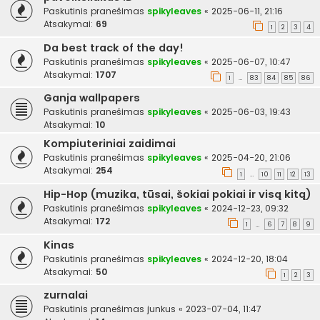
Paskutinis pranešimas
spikyleaves
«
2025-06-11, 21:16
Atsakymai:
69
1
2
3
4
Da best track of the day!
Paskutinis pranešimas
spikyleaves
«
2025-06-07, 10:47
Atsakymai:
1707
1
83
84
85
86
…
Ganja wallpapers
Paskutinis pranešimas
spikyleaves
«
2025-06-03, 19:43
Atsakymai:
10
Kompiuteriniai zaidimai
Paskutinis pranešimas
spikyleaves
«
2025-04-20, 21:06
Atsakymai:
254
1
10
11
12
13
…
Hip-Hop (muzika, tūsai, šokiai pokiai ir visą kitą)
Paskutinis pranešimas
spikyleaves
«
2024-12-23, 09:32
Atsakymai:
172
1
6
7
8
9
…
Kinas
Paskutinis pranešimas
spikyleaves
«
2024-12-20, 18:04
Atsakymai:
50
1
2
3
zurnalai
Paskutinis pranešimas
junkus
«
2023-07-04, 11:47