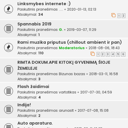
Linksmybes internete :)
Paskutinis pranešimas
.....
«
2020-01-13, 02:13
Atsakymai:
34
1
2
Spannabis 2019
Paskutinis pranešimas
G.
«
2019-03-07, 11:29
Atsakymai:
1
Rami muzika priputus (chillout ambient ir pan)
Paskutinis pranešimas
Moderatorius
«
2018-08-06, 18:43
Atsakymai:
110
1
2
3
4
5
6
RIMTA DOKUM.APIE KITOKĮ GYVENIMĄ ŠIOJE
ŽEMELEJE
Paskutinis pranešimas
Bizunas bazas
«
2018-03-11, 16:58
Atsakymai:
3
Flash žaidimai
Paskutinis pranešimas
vartotikas
«
2017-07-30, 04:59
Atsakymai:
4
Indija!
Paskutinis pranešimas
arunaslt
«
2017-07-08, 15:08
Atsakymai:
2
Auto aparatura.