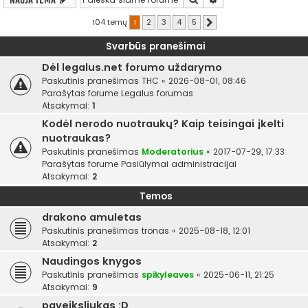
104 temų
1
2
3
4
5
Kitas
Svarbūs pranešimai
Dėl legalus.net forumo uždarymo
Paskutinis pranešimas
THC
«
2026-08-01, 08:46
Parašytas forume
Legalus forumas
Atsakymai:
1
Kodėl nerodo nuotraukų? Kaip teisingai įkelti
nuotraukas?
Paskutinis pranešimas
Moderatorius
«
2017-07-29, 17:33
Parašytas forume
Pasiūlymai administracijai
Atsakymai:
2
Temos
drakono amuletas
Paskutinis pranešimas
tronas
«
2025-08-18, 12:01
Atsakymai:
2
Naudingos knygos
Paskutinis pranešimas
spikyleaves
«
2025-06-11, 21:25
Atsakymai:
9
paveiksliukas :D