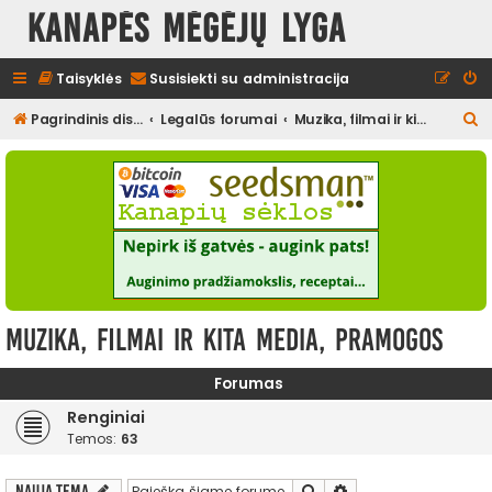
Kanapės mėgėjų lyga
Taisyklės
Susisiekti su administracija
I
Pagrindinis diskusijų puslapis
Legalūs forumai
Muzika, filmai ir kita media, pramogos
e
š
k
o
t
i
Muzika, filmai ir kita media, pramogos
Forumas
Renginiai
Temos:
63
Ieškoti
Išplėstinė paieška
Nauja tema