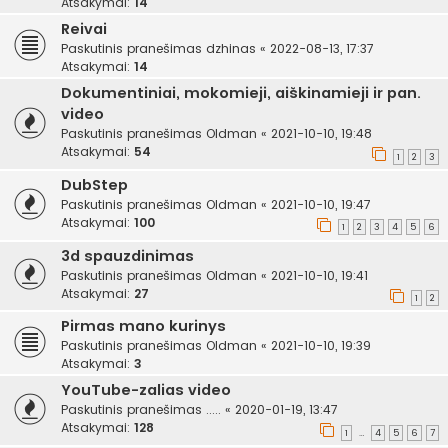
Atsakymai:
14
Reivai
Paskutinis pranešimas
dzhinas
«
2022-08-13, 17:37
Atsakymai:
14
Dokumentiniai, mokomieji, aiškinamieji ir pan.
video
Paskutinis pranešimas
Oldman
«
2021-10-10, 19:48
Atsakymai:
54
1
2
3
DubStep
Paskutinis pranešimas
Oldman
«
2021-10-10, 19:47
Atsakymai:
100
1
2
3
4
5
6
3d spauzdinimas
Paskutinis pranešimas
Oldman
«
2021-10-10, 19:41
Atsakymai:
27
1
2
Pirmas mano kurinys
Paskutinis pranešimas
Oldman
«
2021-10-10, 19:39
Atsakymai:
3
YouTube-zalias video
Paskutinis pranešimas
.....
«
2020-01-19, 13:47
Atsakymai:
128
1
4
5
6
7
…