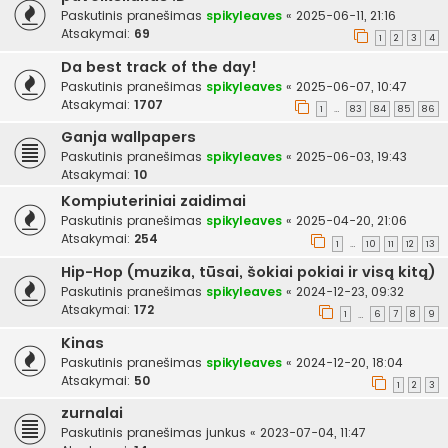
Paskutinis pranešimas
spikyleaves
«
2025-06-11, 21:16
Atsakymai:
69
1
2
3
4
Da best track of the day!
Paskutinis pranešimas
spikyleaves
«
2025-06-07, 10:47
Atsakymai:
1707
1
83
84
85
86
…
Ganja wallpapers
Paskutinis pranešimas
spikyleaves
«
2025-06-03, 19:43
Atsakymai:
10
Kompiuteriniai zaidimai
Paskutinis pranešimas
spikyleaves
«
2025-04-20, 21:06
Atsakymai:
254
1
10
11
12
13
…
Hip-Hop (muzika, tūsai, šokiai pokiai ir visą kitą)
Paskutinis pranešimas
spikyleaves
«
2024-12-23, 09:32
Atsakymai:
172
1
6
7
8
9
…
Kinas
Paskutinis pranešimas
spikyleaves
«
2024-12-20, 18:04
Atsakymai:
50
1
2
3
zurnalai
Paskutinis pranešimas
junkus
«
2023-07-04, 11:47