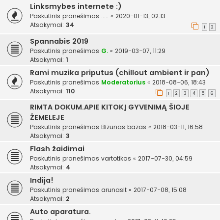
Linksmybes internete :)
Paskutinis pranešimas
.....
«
2020-01-13, 02:13
Atsakymai:
34
1
2
Spannabis 2019
Paskutinis pranešimas
G.
«
2019-03-07, 11:29
Atsakymai:
1
Rami muzika priputus (chillout ambient ir pan)
Paskutinis pranešimas
Moderatorius
«
2018-08-06, 18:43
Atsakymai:
110
1
2
3
4
5
6
RIMTA DOKUM.APIE KITOKĮ GYVENIMĄ ŠIOJE
ŽEMELEJE
Paskutinis pranešimas
Bizunas bazas
«
2018-03-11, 16:58
Atsakymai:
3
Flash žaidimai
Paskutinis pranešimas
vartotikas
«
2017-07-30, 04:59
Atsakymai:
4
Indija!
Paskutinis pranešimas
arunaslt
«
2017-07-08, 15:08
Atsakymai:
2
Auto aparatura.