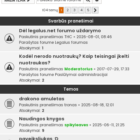
104 temų
1
2
3
4
5
Kitas
Svarbūs pranešimai
Dėl legalus.net forumo uždarymo
Paskutinis pranešimas
THC
«
2026-08-01, 08:46
Parašytas forume
Legalus forumas
Atsakymai:
1
Kodėl nerodo nuotraukų? Kaip teisingai įkelti
nuotraukas?
Paskutinis pranešimas
Moderatorius
«
2017-07-29, 17:33
Parašytas forume
Pasiūlymai administracijai
Atsakymai:
2
Temos
drakono amuletas
Paskutinis pranešimas
tronas
«
2025-08-18, 12:01
Atsakymai:
2
Naudingos knygos
Paskutinis pranešimas
spikyleaves
«
2025-06-11, 21:25
Atsakymai:
9
paveiksliukas :D