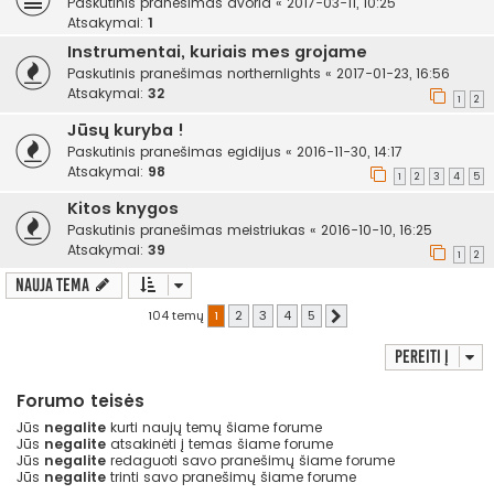
Paskutinis pranešimas
avoria
«
2017-03-11, 10:25
Atsakymai:
1
Instrumentai, kuriais mes grojame
Paskutinis pranešimas
northernlights
«
2017-01-23, 16:56
Atsakymai:
32
1
2
Jūsų kuryba !
Paskutinis pranešimas
egidijus
«
2016-11-30, 14:17
Atsakymai:
98
1
2
3
4
5
Kitos knygos
Paskutinis pranešimas
meistriukas
«
2016-10-10, 16:25
Atsakymai:
39
1
2
Nauja tema
104 temų
1
2
3
4
5
Kitas
Pereiti į
Forumo teisės
Jūs
negalite
kurti naujų temų šiame forume
Jūs
negalite
atsakinėti į temas šiame forume
Jūs
negalite
redaguoti savo pranešimų šiame forume
Jūs
negalite
trinti savo pranešimų šiame forume