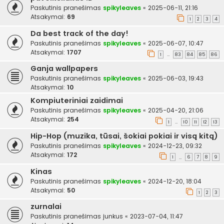
Paskutinis pranešimas
spikyleaves
«
2025-06-11, 21:16
Atsakymai:
69
1
2
3
4
Da best track of the day!
Paskutinis pranešimas
spikyleaves
«
2025-06-07, 10:47
Atsakymai:
1707
1
83
84
85
86
…
Ganja wallpapers
Paskutinis pranešimas
spikyleaves
«
2025-06-03, 19:43
Atsakymai:
10
Kompiuteriniai zaidimai
Paskutinis pranešimas
spikyleaves
«
2025-04-20, 21:06
Atsakymai:
254
1
10
11
12
13
…
Hip-Hop (muzika, tūsai, šokiai pokiai ir visą kitą)
Paskutinis pranešimas
spikyleaves
«
2024-12-23, 09:32
Atsakymai:
172
1
6
7
8
9
…
Kinas
Paskutinis pranešimas
spikyleaves
«
2024-12-20, 18:04
Atsakymai:
50
1
2
3
zurnalai
Paskutinis pranešimas
junkus
«
2023-07-04, 11:47