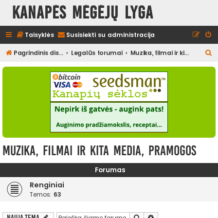
Kanapės mėgėjų lyga
Taisyklės
Susisiekti su administracija
I
Pagrindinis diskusijų puslapis
Legalūs forumai
Muzika, filmai ir kita media, pramogos
e
š
k
o
t
i
Muzika, filmai ir kita media, pramogos
Forumas
Renginiai
Temos:
63
Ieškoti
Išplėstinė paieška
Nauja tema