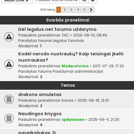
104 temų
1
2
3
4
5
Kitas
Svarbūs pranešimai
Dėl legalus.net forumo uždarymo
Paskutinis pranešimas
THC
«
2026-08-01, 08:46
Parašytas forume
Legalus forumas
Atsakymai:
1
Kodėl nerodo nuotraukų? Kaip teisingai įkelti
nuotraukas?
Paskutinis pranešimas
Moderatorius
«
2017-07-29, 17:33
Parašytas forume
Pasiūlymai administracijai
Atsakymai:
2
Temos
drakono amuletas
Paskutinis pranešimas
tronas
«
2025-08-18, 12:01
Atsakymai:
2
Naudingos knygos
Paskutinis pranešimas
spikyleaves
«
2025-06-11, 21:25
Atsakymai:
9
paveiksliukas :D