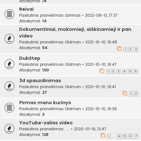
Atsakymai:
14
Reivai
Paskutinis pranešimas
dzhinas
«
2022-08-13, 17:37
Atsakymai:
14
Dokumentiniai, mokomieji, aiškinamieji ir pan.
video
Paskutinis pranešimas
Oldman
«
2021-10-10, 19:48
Atsakymai:
54
1
2
3
DubStep
Paskutinis pranešimas
Oldman
«
2021-10-10, 19:47
Atsakymai:
100
1
2
3
4
5
6
3d spauzdinimas
Paskutinis pranešimas
Oldman
«
2021-10-10, 19:41
Atsakymai:
27
1
2
Pirmas mano kurinys
Paskutinis pranešimas
Oldman
«
2021-10-10, 19:39
Atsakymai:
3
YouTube-zalias video
Paskutinis pranešimas
.....
«
2020-01-19, 13:47
Atsakymai:
128
1
4
5
6
7
…