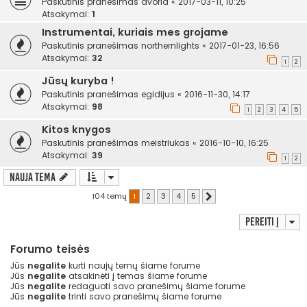
Paskutinis pranešimas
avoria
«
2017-03-11, 10:25
Atsakymai:
1
Instrumentai, kuriais mes grojame
Paskutinis pranešimas
northernlights
«
2017-01-23, 16:56
Atsakymai:
32
1
2
Jūsų kuryba !
Paskutinis pranešimas
egidijus
«
2016-11-30, 14:17
Atsakymai:
98
1
2
3
4
5
Kitos knygos
Paskutinis pranešimas
meistriukas
«
2016-10-10, 16:25
Atsakymai:
39
1
2
Nauja tema
104 temų
1
2
3
4
5
Kitas
Pereiti į
Forumo teisės
Jūs
negalite
kurti naujų temų šiame forume
Jūs
negalite
atsakinėti į temas šiame forume
Jūs
negalite
redaguoti savo pranešimų šiame forume
Jūs
negalite
trinti savo pranešimų šiame forume