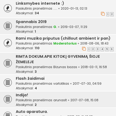
Linksmybes internete :)
Paskutinis pranešimas
.....
«
2020-01-13, 02:13
Atsakymai:
34
1
2
Spannabis 2019
Paskutinis pranešimas
G.
«
2019-03-07, 11:29
Atsakymai:
1
Rami muzika priputus (chillout ambient ir pan)
Paskutinis pranešimas
Moderatorius
«
2018-08-06, 18:43
Atsakymai:
110
1
2
3
4
5
6
RIMTA DOKUM.APIE KITOKĮ GYVENIMĄ ŠIOJE
ŽEMELEJE
Paskutinis pranešimas
Bizunas bazas
«
2018-03-11, 16:58
Atsakymai:
3
Flash žaidimai
Paskutinis pranešimas
vartotikas
«
2017-07-30, 04:59
Atsakymai:
4
Indija!
Paskutinis pranešimas
arunaslt
«
2017-07-08, 15:08
Atsakymai:
2
Auto aparatura.