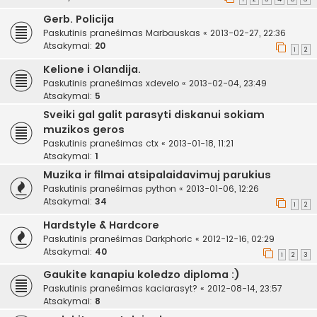
Gerb. Policija
Paskutinis pranešimas
Marbauskas
«
2013-02-27, 22:36
Atsakymai:
20
1
2
Kelione i Olandija.
Paskutinis pranešimas
xdevelo
«
2013-02-04, 23:49
Atsakymai:
5
Sveiki gal galit parasyti diskanui sokiam
muzikos geros
Paskutinis pranešimas
ctx
«
2013-01-18, 11:21
Atsakymai:
1
Muzika ir filmai atsipalaidavimuj parukius
Paskutinis pranešimas
python
«
2013-01-06, 12:26
Atsakymai:
34
1
2
Hardstyle & Hardcore
Paskutinis pranešimas
Darkphoric
«
2012-12-16, 02:29
Atsakymai:
40
1
2
3
Gaukite kanapiu koledzo diploma :)
Paskutinis pranešimas
kaciarasyt?
«
2012-08-14, 23:57
Atsakymai:
8