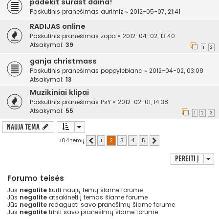
padekit surast daina!
Paskutinis pranešimas
aurimiz
«
2012-05-07, 21:41
RADIJAS online
Paskutinis pranešimas
zopa
«
2012-04-02, 13:40
Atsakymai:
39
1
2
ganja christmass
Paskutinis pranešimas
poppyleblanc
«
2012-04-02, 03:08
Atsakymai:
13
Muzikiniai klipai
Paskutinis pranešimas
PsY
«
2012-02-01, 14:38
Atsakymai:
55
1
2
3
Nauja tema
104 temų
1
2
3
4
5
Ankstesnis
Kitas
Pereiti į
Forumo teisės
Jūs
negalite
kurti naujų temų šiame forume
Jūs
negalite
atsakinėti į temas šiame forume
Jūs
negalite
redaguoti savo pranešimų šiame forume
Jūs
negalite
trinti savo pranešimų šiame forume