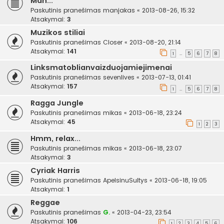
Man...
Paskutinis pranešimas
manjakas
«
2013-08-26, 15:32
Atsakymai:
3
Muzikos stiliai
Paskutinis pranešimas
Closer
«
2013-08-20, 21:14
Atsakymai:
141
1
5
6
7
8
…
Linksmatoblianvaizduojamiejimenai
Paskutinis pranešimas
sevenlives
«
2013-07-13, 01:41
Atsakymai:
157
1
5
6
7
8
…
Ragga Jungle
Paskutinis pranešimas
mikas
«
2013-06-18, 23:24
Atsakymai:
45
1
2
3
Hmm, relax...
Paskutinis pranešimas
mikas
«
2013-06-18, 23:07
Atsakymai:
3
Cyriak Harris
Paskutinis pranešimas
ApelsinuSultys
«
2013-06-18, 19:05
Atsakymai:
1
Reggae
Paskutinis pranešimas
G.
«
2013-04-23, 23:54
Atsakymai:
106
1
2
3
4
5
6