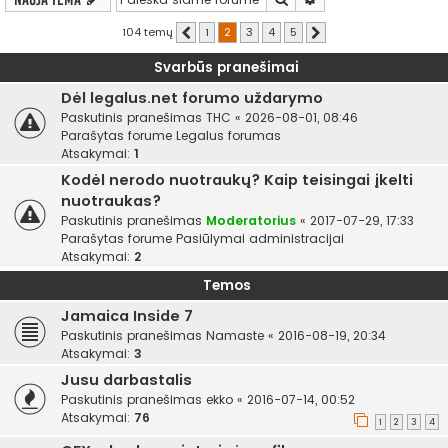
104 temų
1
2
3
4
5
Ankstesnis
Kitas
Svarbūs pranešimai
Dėl legalus.net forumo uždarymo
Paskutinis pranešimas
THC
«
2026-08-01, 08:46
Parašytas forume
Legalus forumas
Atsakymai:
1
Kodėl nerodo nuotraukų? Kaip teisingai įkelti
nuotraukas?
Paskutinis pranešimas
Moderatorius
«
2017-07-29, 17:33
Parašytas forume
Pasiūlymai administracijai
Atsakymai:
2
Temos
Jamaica Inside 7
Paskutinis pranešimas
Namaste
«
2016-08-19, 20:34
Atsakymai:
3
Jusu darbastalis
Paskutinis pranešimas
ekko
«
2016-07-14, 00:52
Atsakymai:
76
1
2
3
4