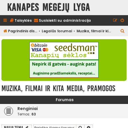
Kanapės mėgėjų lyga
Taisyklės
Susisiekti su administracija
I
Pagrindinis diskusijų puslapis
Legalūs forumai
Muzika, filmai ir kita media, pramogos
e
š
k
o
t
i
Muzika, filmai ir kita media, pramogos
Forumas
Renginiai
Temos:
63
Ieškoti
Išplėstinė paieška
Nauja tema