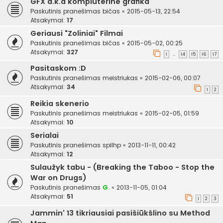
GFX a.k.a kompiuterinė grafika
Paskutinis pranešimas
bičas
«
2015-05-13, 22:54
Atsakymai:
17
Geriausi "Zoliniai" Filmai
Paskutinis pranešimas
bičas
«
2015-05-02, 00:25
Atsakymai:
327
1
14
15
16
17
…
Pasitaskom :D
Paskutinis pranešimas
meistriukas
«
2015-02-06, 00:07
Atsakymai:
34
1
2
Reikia skenerio
Paskutinis pranešimas
meistriukas
«
2015-02-05, 01:59
Atsakymai:
10
Serialai
Paskutinis pranešimas
spilhp
«
2013-11-11, 00:42
Atsakymai:
12
Sulaužyk tabu - (Breaking the Taboo - Stop the
War on Drugs)
Paskutinis pranešimas
G.
«
2013-11-05, 01:04
Atsakymai:
51
1
2
3
Jammin' 13 tikriausiai pasišiūkšlino su Method