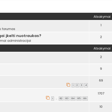
tinė paieška
Atsakymai
1
s forumas
ai įkelti nuotraukas?
2
ymai administracijai
Atsakymai
2
9
69
1
2
3
4
1707
1
82
83
84
85
86
…
10