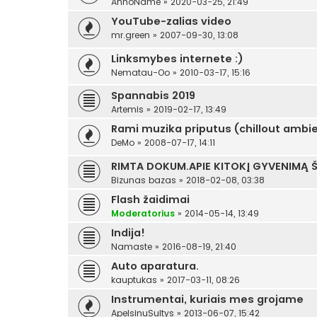
AnnoName
»
2020-03-25, 21:49
YouTube-zalias video
mr.green
»
2007-09-30, 13:08
Linksmybes internete :)
Nematau-Oo
»
2010-03-17, 15:16
Spannabis 2019
Artemis
»
2019-02-17, 13:49
Rami muzika priputus (chillout ambie
DeMo
»
2008-07-17, 14:11
RIMTA DOKUM.APIE KITOKĮ GYVENIMĄ Š
Bizunas bazas
»
2018-02-08, 03:38
Flash žaidimai
Moderatorius
»
2014-05-14, 13:49
Indija!
Namaste
»
2016-08-19, 21:40
Auto aparatura.
kauptukas
»
2017-03-11, 08:26
Instrumentai, kuriais mes grojame
ApelsinuSultys
»
2013-06-07, 15:42