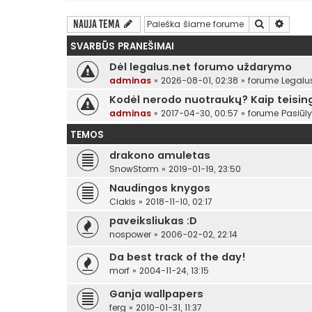
Ieškoti
Išplės
Nauja tema
SVARBŪS PRANEŠIMAI
Dėl legalus.net forumo uždarymo
adminas
»
2026-08-01, 02:38
» forume
Legalu
Kodėl nerodo nuotraukų? Kaip teising
adminas
»
2017-04-30, 00:57
» forume
Pasiūl
TEMOS
drakono amuletas
SnowStorm
»
2019-01-19, 23:50
Naudingos knygos
Ciakis
»
2018-11-10, 02:17
paveiksliukas :D
nospower
»
2006-02-02, 22:14
Da best track of the day!
morf
»
2004-11-24, 13:15
Ganja wallpapers
ferg
»
2010-01-31, 11:37