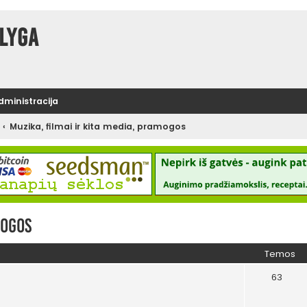
lyga
administracija
Muzika, filmai ir kita media, pramogos
mogos
Temos
63