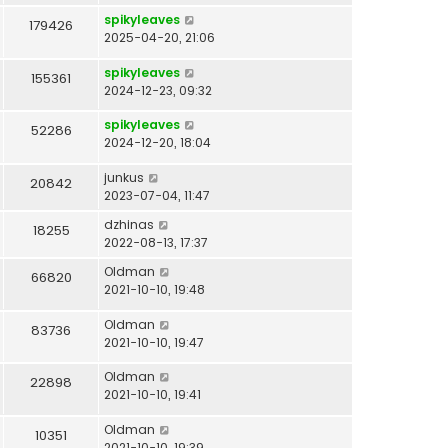
m
spikyleaves
u
179426
2025-04-20, 21:06
s
spikyleaves
155361
2024-12-23, 09:32
spikyleaves
52286
2024-12-20, 18:04
junkus
20842
2023-07-04, 11:47
dzhinas
18255
2022-08-13, 17:37
Oldman
66820
2021-10-10, 19:48
Oldman
83736
2021-10-10, 19:47
Oldman
22898
2021-10-10, 19:41
Oldman
10351
2021-10-10, 19:39