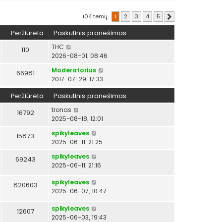
r
ž
104 temų
1
2
3
4
5
Kitas
i
ū
Peržiūrėta
Paskutinis pranešimas
r
ė
THC
110
t
2026-08-01, 08:46
i
Moderatorius
66981
n
2017-07-29, 17:33
a
u
Peržiūrėta
Paskutinis pranešimas
j
a
tronas
16792
u
2025-08-18, 12:01
s
spikyleaves
15873
i
2025-06-11, 21:25
u
s
spikyleaves
69243
p
2025-06-11, 21:16
r
a
spikyleaves
820603
n
2025-06-07, 10:47
e
š
spikyleaves
12607
i
2025-06-03, 19:43