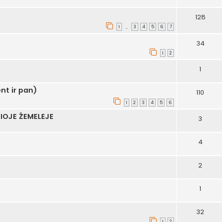
128
1
3
4
5
6
7
…
34
1
2
1
nt ir pan)
110
1
2
3
4
5
6
IOJE ŽEMELEJE
3
4
2
1
32
1
2