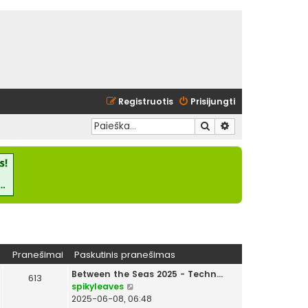
Registruotis
Prisijungti
Ieškoti
Išplėstinė paieška
Pranešimai
Paskutinis pranešimas
Between the Seas 2025 - Techn…
613
P
spikyleaves
e
2025-06-08, 06:48