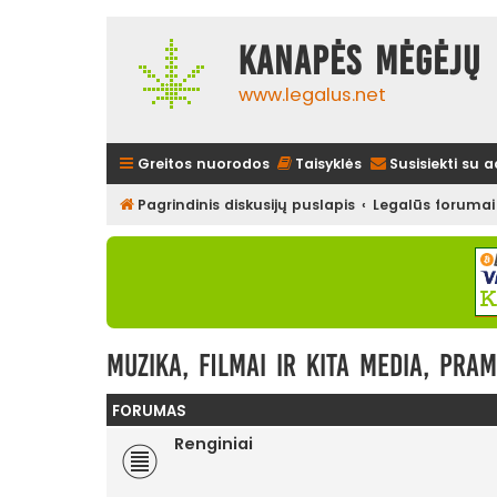
Kanapės mėgėjų 
www.legalus.net
Greitos nuorodos
Taisyklės
Susisiekti su 
Pagrindinis diskusijų puslapis
Legalūs forumai
Muzika, filmai ir kita media, pra
FORUMAS
Renginiai