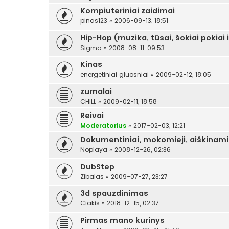
Kompiuteriniai zaidimai
pinas123
»
2006-09-13, 18:51
Hip-Hop (muzika, tūsai, šokiai pokiai i
Sigma
»
2008-08-11, 09:53
Kinas
energetiniai gluosniai
»
2009-02-12, 18:05
zurnalai
CHILL
»
2009-02-11, 18:58
Reivai
Moderatorius
»
2017-02-03, 12:21
Dokumentiniai, mokomieji, aiškinamiej
Noplaya
»
2008-12-26, 02:36
DubStep
Zibalas
»
2009-07-27, 23:27
3d spauzdinimas
Ciakis
»
2018-12-15, 02:37
Pirmas mano kurinys