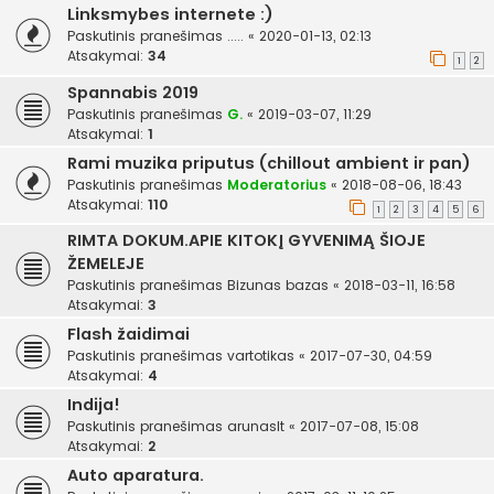
Linksmybes internete :)
Paskutinis pranešimas
.....
«
2020-01-13, 02:13
Atsakymai:
34
1
2
Spannabis 2019
Paskutinis pranešimas
G.
«
2019-03-07, 11:29
Atsakymai:
1
Rami muzika priputus (chillout ambient ir pan)
Paskutinis pranešimas
Moderatorius
«
2018-08-06, 18:43
Atsakymai:
110
1
2
3
4
5
6
RIMTA DOKUM.APIE KITOKĮ GYVENIMĄ ŠIOJE
ŽEMELEJE
Paskutinis pranešimas
Bizunas bazas
«
2018-03-11, 16:58
Atsakymai:
3
Flash žaidimai
Paskutinis pranešimas
vartotikas
«
2017-07-30, 04:59
Atsakymai:
4
Indija!
Paskutinis pranešimas
arunaslt
«
2017-07-08, 15:08
Atsakymai:
2
Auto aparatura.