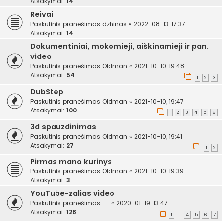
Atsakymai:
14
Reivai
Paskutinis pranešimas
dzhinas
«
2022-08-13, 17:37
Atsakymai:
14
Dokumentiniai, mokomieji, aiškinamieji ir pan.
video
Paskutinis pranešimas
Oldman
«
2021-10-10, 19:48
Atsakymai:
54
1
2
3
DubStep
Paskutinis pranešimas
Oldman
«
2021-10-10, 19:47
Atsakymai:
100
1
2
3
4
5
6
3d spauzdinimas
Paskutinis pranešimas
Oldman
«
2021-10-10, 19:41
Atsakymai:
27
1
2
Pirmas mano kurinys
Paskutinis pranešimas
Oldman
«
2021-10-10, 19:39
Atsakymai:
3
YouTube-zalias video
Paskutinis pranešimas
.....
«
2020-01-19, 13:47
Atsakymai:
128
1
4
5
6
7
…