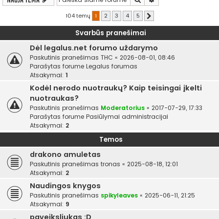
104 temų
1
2
3
4
5
Kitas
Svarbūs pranešimai
Dėl legalus.net forumo uždarymo
Paskutinis pranešimas
THC
«
2026-08-01, 08:46
Parašytas forume
Legalus forumas
Atsakymai:
1
Kodėl nerodo nuotraukų? Kaip teisingai įkelti
nuotraukas?
Paskutinis pranešimas
Moderatorius
«
2017-07-29, 17:33
Parašytas forume
Pasiūlymai administracijai
Atsakymai:
2
Temos
drakono amuletas
Paskutinis pranešimas
tronas
«
2025-08-18, 12:01
Atsakymai:
2
Naudingos knygos
Paskutinis pranešimas
spikyleaves
«
2025-06-11, 21:25
Atsakymai:
9
paveiksliukas :D