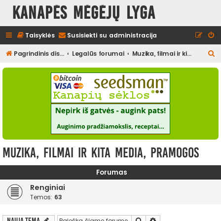
Kanapės mėgėjų lyga
Taisyklės
Susisiekti su administracija
I
Pagrindinis diskusijų puslapis
Legalūs forumai
Muzika, filmai ir kita media, pramogos
e
š
k
o
t
i
Muzika, filmai ir kita media, pramogos
Forumas
Renginiai
Temos:
63
Ieškoti
Išplėstinė paieška
Nauja tema