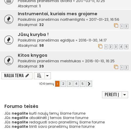
Paskutinis pranešimas
avoria
«
2017-03-11, 10:25
Atsakymai:
1
Instrumentai, kuriais mes grojame
Paskutinis pranešimas
northernlights
«
2017-01-23, 16:56
Atsakymai:
32
1
2
Jūsų kuryba !
Paskutinis pranešimas
egidijus
«
2016-11-30, 14:17
Atsakymai:
98
1
2
3
4
5
Kitos knygos
Paskutinis pranešimas
meistriukas
«
2016-10-10, 16:25
Atsakymai:
39
1
2
Nauja tema
104 temų
1
2
3
4
5
Kitas
Pereiti į
Forumo teisės
Jūs
negalite
kurti naujų temų šiame forume
Jūs
negalite
atsakinėti į temas šiame forume
Jūs
negalite
redaguoti savo pranešimų šiame forume
Jūs
negalite
trinti savo pranešimų šiame forume