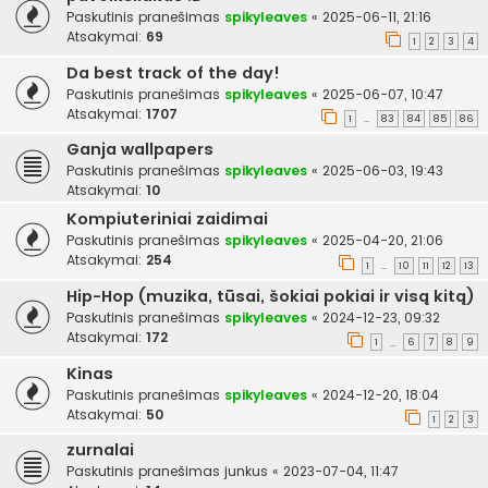
Paskutinis pranešimas
spikyleaves
«
2025-06-11, 21:16
Atsakymai:
69
1
2
3
4
Da best track of the day!
Paskutinis pranešimas
spikyleaves
«
2025-06-07, 10:47
Atsakymai:
1707
1
83
84
85
86
…
Ganja wallpapers
Paskutinis pranešimas
spikyleaves
«
2025-06-03, 19:43
Atsakymai:
10
Kompiuteriniai zaidimai
Paskutinis pranešimas
spikyleaves
«
2025-04-20, 21:06
Atsakymai:
254
1
10
11
12
13
…
Hip-Hop (muzika, tūsai, šokiai pokiai ir visą kitą)
Paskutinis pranešimas
spikyleaves
«
2024-12-23, 09:32
Atsakymai:
172
1
6
7
8
9
…
Kinas
Paskutinis pranešimas
spikyleaves
«
2024-12-20, 18:04
Atsakymai:
50
1
2
3
zurnalai
Paskutinis pranešimas
junkus
«
2023-07-04, 11:47