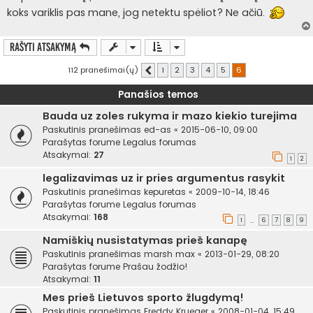
koks variklis pas mane, jog netektu spėliot? Ne ačiū.
Rašyti atsakymą
112 pranešimai(ų)
1
2
3
4
5
6
Ankstesnis
Panašios temos
Bauda uz zoles rukyma ir mazo kiekio turejima
Paskutinis pranešimas
ed-as
«
2015-06-10, 09:00
Parašytas forume
Legalus forumas
Atsakymai:
27
1
2
legalizavimas uz ir pries argumentus rasykit
Paskutinis pranešimas
kepuretas
«
2009-10-14, 18:46
Parašytas forume
Legalus forumas
Atsakymai:
168
1
6
7
8
9
…
Namiškių nusistatymas prieš kanapę
Paskutinis pranešimas
marsh max
«
2013-01-29, 08:20
Parašytas forume
Prašau žodžio!
Atsakymai:
11
Mes prieš Lietuvos sporto žlugdymą!
Paskutinis pranešimas
Freddy Krueger
«
2008-01-04, 15:49