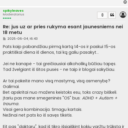
a
r
t
spikyleaves
i
Moderatorius
0
n
ė
Re: jus uz ar pries rukyma esant jaunesniems nei
18 metu
S
2025-06-04, 16:43
t
a
Pats kaip pabandžiau pirmą kartą 14-os ir paskui 15-os
n
praktiškai diena iš dienos, tai ką galiu pasakyt...
d
a
r
Jei ne kanapė - tai greičiausiai alkoholikų būčiau tapęs.
t
i
Tad žvelgiant iš šitos pusės - ne taip ir blogai sakyčiau.
n
ė
Ar tai pakeitė mano visą mastymą, visą asmenybę?
Galimai.
Bet apskritai nuo mažens keistoks esu, toks crazy biškeli.
Įtariu pas mane smegeninės "OS" bus:
ADHD + Autism +
trauma.
Visai gera kombinacija. Smagu kartais.
Nežinai net pats ko iš savęs tikėtis.
Eit pas "daktarų", kad iš tikro išsiaiškint kokių varžtų trūksta ir