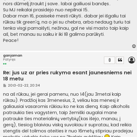
nors dūmelį įtraukt į save.. labai gailiuosi bandęs..
Su MJ reikalai prasidėjo nuo nepilnai 15..
Dabar man 16, pasisekė mesti rūkyti.. dabar jei išgaliu tai
rūkau tik green'ą, na o jei su chebra, arba nedaug turiu tai
tenka visgi pamaišyti, nežinau, gal ne visi masto taip kaip
aš, bet manau su saiku ir iki 18 galima parūkyti.
Peace!
ganjaman
Patyręs
0
Re: jus uz ar pries rukyma esant jaunesniems nei
18 metu
S
2013-02-22, 20:34
t
a
na aš rūkau, jei gerai pamenu, nuo 14(jau 3metai kaip
n
rūkau). Pradžioj kas 3mėnesius, 2, vėliau kas mėnesį ir
d
a
galiausiai vasaromis rūkiau ko ne kas dieną. Kaip alkoholis
r
patraukia ties vagystėm, taip žemiški augalai mane
t
i
patraukė ties materialinių vertybių(kas išėjo, manau, į
n
gerą), tiesiog blaiviau viską suvokiau ir supratau, kad reikia
ė
stengtis dėl tolimos ateities ir nuo 16metų stipriau pradėjau
mokytis, vidurkis šoko vos ne 2balais aukščiau
Kaip