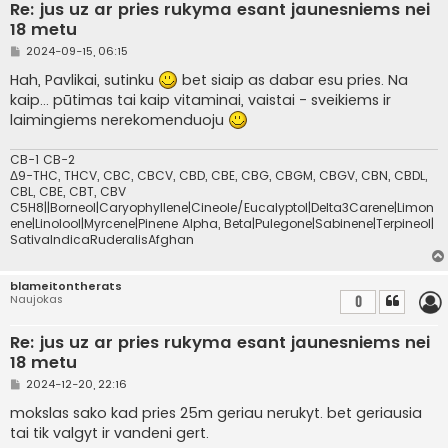
Re: jus uz ar pries rukyma esant jaunesniems nei
18 metu
S
2024-09-15, 06:15
t
a
Hah, Pavlikai, sutinku
bet siaip as dabar esu pries. Na
n
kaip... pūtimas tai kaip vitaminai, vaistai - sveikiems ir
d
a
laimingiems nerekomenduoju
r
t
i
CB-1 CB-2
n
Δ9-THC, THCV, CBC, CBCV, CBD, CBE, CBG, CBGM, CBGV, CBN, CBDL,
ė
CBL, CBE, CBT, CBV
C5H8||Borneol|Caryophyllene|Cineole/Eucalyptol|Delta3Carene|Limon
ene|Linolool|Myrcene|Pinene Alpha, Beta|Pulegone|Sabinene|Terpineol|
SativaIndicaRuderalisAfghan
blameitontherats
Naujokas
0
Re: jus uz ar pries rukyma esant jaunesniems nei
18 metu
S
2024-12-20, 22:16
t
a
mokslas sako kad pries 25m geriau nerukyt. bet geriausia
n
tai tik valgyt ir vandeni gert.
d