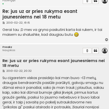
Pažengęs
0
Re: jus uz ar pries rukyma esant
jaunesniems nei 18 metu
S
2013-02-22, 19:15
t
a
Gerai tau ;D mes va gryna paskutini karta kai rukem, ir tai
n
maisem su shalushke, kad daugiau butu
d
a
r
t
Freakz
i
Naujokas
0
n
ė
Re: jus uz ar pries rukyma esant jaunesniems nei
18 metu
S
2013-02-22, 20:32
t
a
Su cigaretėm viskas prasidėjo kai man buvo ~13 metų,
n
draugas bendraamžis pasiūlė parūkyti, galvoju smagu nu
d
a
dūmai eina ir panašiai, sako jis man trauk į plaučius, sakau
r
kaip, sako kai dūmai burnoje giliai įkvėpk, pirmus kartus
t
i
graužė gerklę, paskui to jausmo nebebuvo ir buvo labai
n
gerai, ir taip į savaitę po pakelį sutraukdavome nes
ė
"prikolas gi" paskui atsirado ir potraukis, žiauriai norėjosi