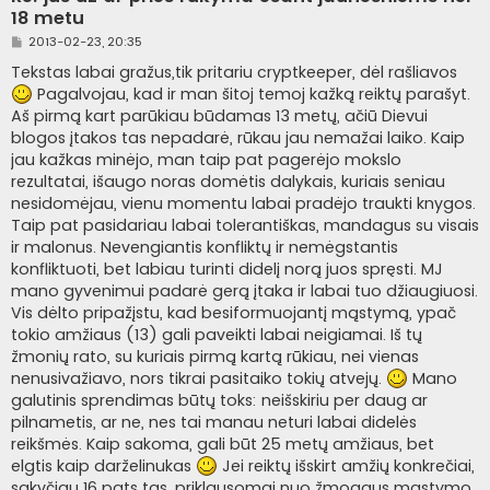
18 metu
S
2013-02-23, 20:35
t
a
Tekstas labai gražus,tik pritariu cryptkeeper, dėl rašliavos
n
Pagalvojau, kad ir man šitoj temoj kažką reiktų parašyt.
d
a
Aš pirmą kart parūkiau būdamas 13 metų, ačiū Dievui
r
blogos įtakos tas nepadarė, rūkau jau nemažai laiko. Kaip
t
i
jau kažkas minėjo, man taip pat pagerėjo mokslo
n
rezultatai, išaugo noras domėtis dalykais, kuriais seniau
ė
nesidomėjau, vienu momentu labai pradėjo traukti knygos.
Taip pat pasidariau labai tolerantiškas, mandagus su visais
ir malonus. Nevengiantis konfliktų ir nemėgstantis
konfliktuoti, bet labiau turinti didelį norą juos spręsti. MJ
mano gyvenimui padarė gerą įtaka ir labai tuo džiaugiuosi.
Vis dėlto pripažįstu, kad besiformuojantį mąstymą, ypač
tokio amžiaus (13) gali paveikti labai neigiamai. Iš tų
žmonių rato, su kuriais pirmą kartą rūkiau, nei vienas
nenusivažiavo, nors tikrai pasitaiko tokių atvejų.
Mano
galutinis sprendimas būtų toks: neišskiriu per daug ar
pilnametis, ar ne, nes tai manau neturi labai didelės
reikšmės. Kaip sakoma, gali būt 25 metų amžiaus, bet
elgtis kaip darželinukas
Jei reiktų išskirt amžių konkrečiai,
sakyčiau 16 pats tas, priklausomai nuo žmogaus mąstymo.