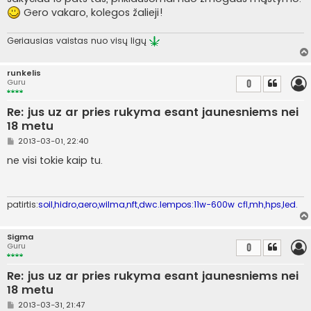
Gero vakaro, kolegos žalieji!
Geriausias vaistas nuo visų ligų
runkelis
Guru
0
Re: jus uz ar pries rukyma esant jaunesniems nei
18 metu
S
2013-03-01, 22:40
t
a
ne visi tokie kaip tu.
n
d
a
r
t
patirtis:
soil,hidro,aero,wilma,nft,dwc.lempos:11w-600w cfl,mh,hps,led.
i
n
ė
Sigma
Guru
0
Re: jus uz ar pries rukyma esant jaunesniems nei
18 metu
S
2013-03-31, 21:47