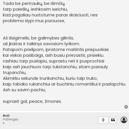
Tada be pertraukų, be išimčių,
tarp paieškų, ieshkosim iseichiu,
kad pagaliau nustotume paras skaiciuoti, nes
problema slypi mus paciuose,
Aš išsigimėlis, be galimybės gilintis,
aš įkaitas ir taikinys savosiom lyrikom.
Patapom prielipom, ipratome maitintis priepuoliais
kai viskas pasibaigs, ash busiu priezastis, prisiekiu.
rashiau tarp puslapiu, suprastu net ir pusprochiai
kaip ash jauchiuos tarp tukstanchiu, sitam pasauly
trupanchiu,
Akimirku sekunde trunkanchiu, kuriu taip truko,
kaip tabako rukanchiui ar buchiniu romantikui ir paslapchiu.
Ash su savim pachiu,
suprasit gal, peace, žmonės
BuD
Pažengęs
0