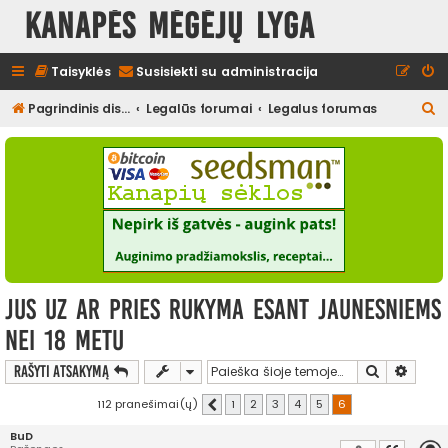
Kanapės mėgėjų lyga
Taisyklės
Susisiekti su administracija
I
Pagrindinis diskusijų puslapis
Legalūs forumai
Legalus forumas
e
š
k
o
t
i
jus uz ar pries rukyma esant jaunesniems
nei 18 metu
Ieškoti
Išplės
Rašyti atsakymą
112 pranešimai(ų)
1
2
3
4
5
6
Ankstesnis
BuD