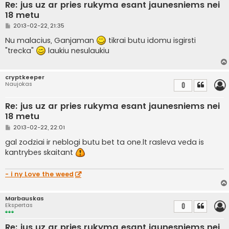
Re: jus uz ar pries rukyma esant jaunesniems nei
18 metu
S
2013-02-22, 21:35
t
a
Nu malacius, Ganjaman
tikrai butu idomu isgirsti
n
"trecka"
laukiu nesulaukiu
d
a
r
t
cryptkeeper
i
Naujokas
0
n
ė
Re: jus uz ar pries rukyma esant jaunesniems nei
18 metu
S
2013-02-22, 22:01
t
a
gal zodziai ir neblogi butu bet ta one.lt rasleva veda is
n
kantrybes skaitant
d
a
r
t
- i ny Love the weed
i
n
ė
Marbauskas
Ekspertas
0
Re: jus uz ar pries rukyma esant jaunesniems nei