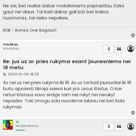
t
a
Ne visi, bet realiai dabar moksleiviams paprasčiau žolės
n
gaut nei alaus. Tai kad dabar gali būt bet kokios
d
a
nuomonės, tai nieko nepakeis.
r
t
i
BOB - Bombs Over Bagdad!
n
ė
Pavlikas
Naujokas
0
Re: jus uz ar pries rukyma esant jaunesniems nei
18 metu
S
2024-01-09, 18:22
t
a
As nei uz nei pries rukyma iki 18. As uz tai kad jaunuoliai iki 18
n
butu apsviesti tikraja sviesa kuri yra Jezus Kristus. O kas
d
a
neturi Kristaus savo sirdyje tam nei rukyt nei nerukyt
r
nepades. Toki zmogu eda nuodeme labiau nei bet koks
t
i
rukymas.
n
ė
G.
Moderatorius
0