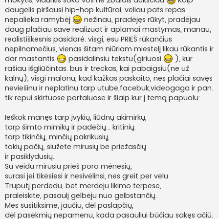
daugelis piršausi hip-hop kultūrai, vėliau pats repas
nepalieka ramybėj
nežinau, pradėjęs rūkyt, pradėjau
daug plačiau save realizuot ir aplamai mastymas, manau,
realistiškesnis pasidarė. visgi, esu PRIEŠ rūkančius
nepilnamečius, vienas šitam niūriam miestelį likau rūkantis ir
dar mastantis
pasidalinsiu tekstu(giriuosi
), kur
rašiau išgliūčintas. bus ir treckas, kai pabaigsiu(ne už
kalnų), visgi malonu, kad kažkas paskaito, nes plačiai savęs
neviešinu ir neplatinu tarp utube,facebuk,videogaga ir pan.
tik repui skirtuose portaluose ir šiaip kur į temą papuolu:
Ieškok manęs tarp įvykių, liūdnų akimirkų,
tarp šimto mimikų ir padėčių... kritinių.
tarp tikinčių, minčių pakrikusių,
tokių pačių, siužete mirusių be priežasčių
ir pasiklydusių..
Su veidu mirusiu prieš pora mėnesių,
surasi jei tikėsiesi ir nesivėlinsi, nes greit per vėlu.
Truputį perdedu, bet merdėju likimo terpėse,
praleiskite, pasaulį gelbėju nuo gelbstančių.
Mes susitiksime, jaučiu, dėl paslapčių,
dėl pasėkmių nepamenu, kada pasauliui būčiau sakęs ačiū.