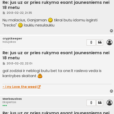
Re: jus uz ar pries rukyma esant jaunesniems nei
18 metu
S
2013-02-22, 21:35
t
a
Nu malacius, Ganjaman
tikrai butu idomu isgirsti
n
"trecka"
laukiu nesulaukiu
d
a
r
t
cryptkeeper
i
Naujokas
0
n
ė
Re: jus uz ar pries rukyma esant jaunesniems nei
18 metu
S
2013-02-22, 22:01
t
a
gal zodziai ir neblogi butu bet ta one.lt rasleva veda is
n
kantrybes skaitant
d
a
r
t
- i ny Love the weed
i
n
ė
Marbauskas
Ekspertas
0
Re: jus uz ar pries rukyma esant jaunesniems nei