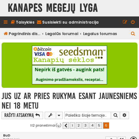
Kanapės mėgėjų lyga
Taisyklės
Susisiekti su administracija
I
Pagrindinis diskusijų puslapis
Legalūs forumai
Legalus forumas
e
š
k
o
t
i
jus uz ar pries rukyma esant jaunesniems
nei 18 metu
Ieškoti
Išplės
Rašyti atsakymą
112 pranešimai(ų)
1
2
3
4
5
6
Ankstesnis
BuD