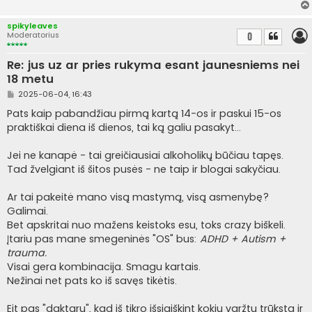
a
r
t
spikyleaves
i
Moderatorius
0
n
ė
Re: jus uz ar pries rukyma esant jaunesniems nei
18 metu
S
2025-06-04, 16:43
t
a
Pats kaip pabandžiau pirmą kartą 14-os ir paskui 15-os
n
praktiškai diena iš dienos, tai ką galiu pasakyt...
d
a
r
Jei ne kanapė - tai greičiausiai alkoholikų būčiau tapęs.
t
i
Tad žvelgiant iš šitos pusės - ne taip ir blogai sakyčiau.
n
ė
Ar tai pakeitė mano visą mastymą, visą asmenybę?
Galimai.
Bet apskritai nuo mažens keistoks esu, toks crazy biškeli.
Įtariu pas mane smegeninės "OS" bus:
ADHD + Autism +
trauma.
Visai gera kombinacija. Smagu kartais.
Nežinai net pats ko iš savęs tikėtis.
Eit pas "daktarų", kad iš tikro išsiaiškint kokių varžtų trūksta ir