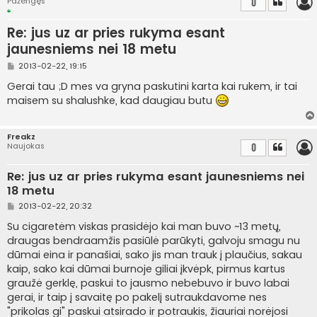
Pažengęs
0
Re: jus uz ar pries rukyma esant
jaunesniems nei 18 metu
S
2013-02-22, 19:15
t
a
Gerai tau ;D mes va gryna paskutini karta kai rukem, ir tai
n
maisem su shalushke, kad daugiau butu
d
a
r
t
Freakz
i
Naujokas
0
n
ė
Re: jus uz ar pries rukyma esant jaunesniems nei
18 metu
S
2013-02-22, 20:32
t
a
Su cigaretėm viskas prasidėjo kai man buvo ~13 metų,
n
draugas bendraamžis pasiūlė parūkyti, galvoju smagu nu
d
a
dūmai eina ir panašiai, sako jis man trauk į plaučius, sakau
r
kaip, sako kai dūmai burnoje giliai įkvėpk, pirmus kartus
t
i
graužė gerklę, paskui to jausmo nebebuvo ir buvo labai
n
gerai, ir taip į savaitę po pakelį sutraukdavome nes
ė
"prikolas gi" paskui atsirado ir potraukis, žiauriai norėjosi