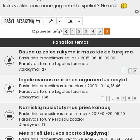
koks variklis pas mane, jog netektu spėliot? Ne ačiū.
Rašyti atsakymą
112 pranešimai(ų)
1
2
3
4
5
6
Ankstesnis
Panašios temos
Bauda uz zoles rukyma ir mazo kiekio turejima
Paskutinis pranešimas
ed-as
«
2015-06-10, 09:00
Parašytas forume
Legalus forumas
Atsakymai:
27
1
2
legalizavimas uz ir pries argumentus rasykit
Paskutinis pranešimas
kepuretas
«
2009-10-14, 18:46
Parašytas forume
Legalus forumas
Atsakymai:
168
1
6
7
8
9
…
Namiškių nusistatymas prieš kanapę
Paskutinis pranešimas
marsh max
«
2013-01-29, 08:20
Parašytas forume
Prašau žodžio!
Atsakymai:
11
Mes prieš Lietuvos sporto žlugdymą!
Paskutinis pranešimas
Freddy Krueger
«
2008-01-04, 15:49