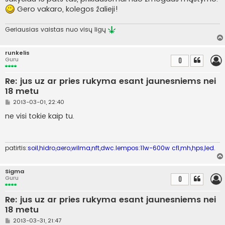
Gero vakaro, kolegos žalieji!
Geriausias vaistas nuo visų ligų
runkelis
Guru
0
Re: jus uz ar pries rukyma esant jaunesniems nei
18 metu
S
2013-03-01, 22:40
t
a
ne visi tokie kaip tu.
n
d
a
r
t
patirtis:
soil,hidro,aero,wilma,nft,dwc.lempos:11w-600w cfl,mh,hps,led.
i
n
ė
Sigma
Guru
0
Re: jus uz ar pries rukyma esant jaunesniems nei
18 metu
S
2013-03-31, 21:47