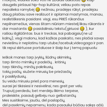
daugelis piršausi hip-hop kultūrai, vėliau pats repas
nepalieka ramybėj
nežinau, pradėjęs rūkyt, pradėjau
daug plačiau save realizuot ir aplamai mastymas, manau,
realistiškesnis pasidarė. visgi, esu PRIEŠ rūkančius
nepilnamečius, vienas šitam niūriam miestelį likau rūkantis ir
dar mastantis
pasidalinsiu tekstu(giriuosi
), kur
rašiau išgliūčintas. bus ir treckas, kai pabaigsiu(ne už
kalnų), visgi malonu, kad kažkas paskaito, nes plačiai savęs
neviešinu ir neplatinu tarp utube,facebuk,videogaga ir pan.
tik repui skirtuose portaluose ir šiaip kur į temą papuolu:
Ieškok manęs tarp įvykių, liūdnų akimirkų,
tarp šimto mimikų ir padėčių... kritinių.
tarp tikinčių, minčių pakrikusių,
tokių pačių, siužete mirusių be priežasčių
ir pasiklydusių..
Su veidu mirusiu prieš pora mėnesių,
surasi jei tikėsiesi ir nesivėlinsi, nes greit per vėlu.
Truputį perdedu, bet merdėju likimo terpėse,
praleiskite, pasaulį gelbėju nuo gelbstančių.
Mes susitiksime, jaučiu, dėl paslapčių,
dėl pasėkmių nepamenu, kada pasauliui būčiau sakęs ačiū.