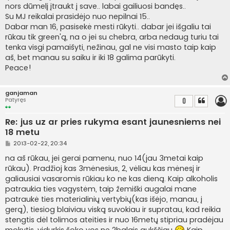
nors dūmelį įtraukt į save.. labai gailiuosi bandęs..
Su MJ reikalai prasidėjo nuo nepilnai 15..
Dabar man 16, pasisekė mesti rūkyti.. dabar jei išgaliu tai
rūkau tik green'ą, na o jei su chebra, arba nedaug turiu tai
tenka visgi pamaišyti, nežinau, gal ne visi masto taip kaip
aš, bet manau su saiku ir iki 18 galima parūkyti.
Peace!
ganjaman
Patyręs
0
Re: jus uz ar pries rukyma esant jaunesniems nei
18 metu
S
2013-02-22, 20:34
t
a
na aš rūkau, jei gerai pamenu, nuo 14(jau 3metai kaip
n
rūkau). Pradžioj kas 3mėnesius, 2, vėliau kas mėnesį ir
d
a
galiausiai vasaromis rūkiau ko ne kas dieną. Kaip alkoholis
r
patraukia ties vagystėm, taip žemiški augalai mane
t
i
patraukė ties materialinių vertybių(kas išėjo, manau, į
n
gerą), tiesiog blaiviau viską suvokiau ir supratau, kad reikia
ė
stengtis dėl tolimos ateities ir nuo 16metų stipriau pradėjau
mokytis, vidurkis šoko vos ne 2balais aukščiau
Kaip