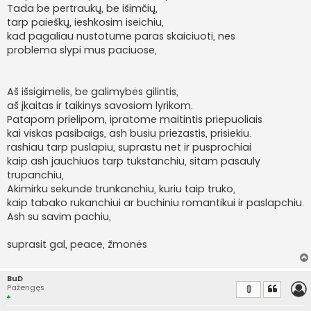
Tada be pertraukų, be išimčių,
tarp paieškų, ieshkosim iseichiu,
kad pagaliau nustotume paras skaiciuoti, nes
problema slypi mus paciuose,
Aš išsigimėlis, be galimybės gilintis,
aš įkaitas ir taikinys savosiom lyrikom.
Patapom prielipom, ipratome maitintis priepuoliais
kai viskas pasibaigs, ash busiu priezastis, prisiekiu.
rashiau tarp puslapiu, suprastu net ir pusprochiai
kaip ash jauchiuos tarp tukstanchiu, sitam pasauly
trupanchiu,
Akimirku sekunde trunkanchiu, kuriu taip truko,
kaip tabako rukanchiui ar buchiniu romantikui ir paslapchiu.
Ash su savim pachiu,
suprasit gal, peace, žmonės
BuD
Pažengęs
0