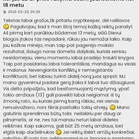
18 metu
S
2013-02-23, 20:35
t
a
Tekstas labai gražus,tik pritariu cryptkeeper, dėl rašliavos
n
Pagalvojau, kad ir man šitoj temoj kažką reiktų parašyt.
d
a
Aš pirmą kart parūkiau būdamas 13 metų, ačiū Dievui
r
blogos įtakos tas nepadarė, rūkau jau nemažai laiko. Kaip
t
i
jau kažkas minėjo, man taip pat pagerėjo mokslo
n
rezultatai, išaugo noras domėtis dalykais, kuriais seniau
ė
nesidomėjau, vienu momentu labai pradėjo traukti knygos.
Taip pat pasidariau labai tolerantiškas, mandagus su visais
ir malonus. Nevengiantis konfliktų ir nemėgstantis
konfliktuoti, bet labiau turinti didelį norą juos spręsti. MJ
mano gyvenimui padarė gerą įtaka ir labai tuo džiaugiuosi.
Vis dėlto pripažįstu, kad besiformuojantį mąstymą, ypač
tokio amžiaus (13) gali paveikti labai neigiamai. Iš tų
žmonių rato, su kuriais pirmą kartą rūkiau, nei vienas
nenusivažiavo, nors tikrai pasitaiko tokių atvejų.
Mano
galutinis sprendimas būtų toks: neišskiriu per daug ar
pilnametis, ar ne, nes tai manau neturi labai didelės
reikšmės. Kaip sakoma, gali būt 25 metų amžiaus, bet
elgtis kaip darželinukas
Jei reiktų išskirt amžių konkrečiai,
sakyčiau 16 pats tas, priklausomai nuo žmogaus mąstymo.