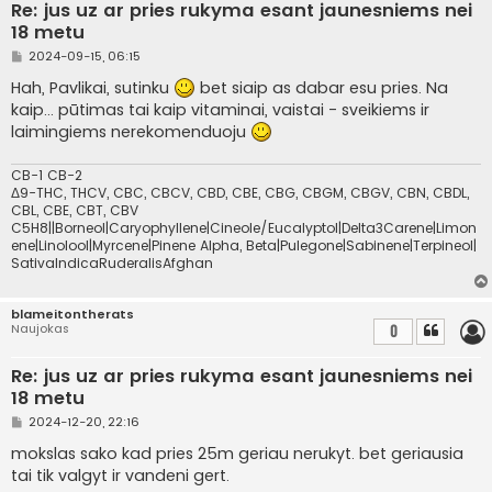
Re: jus uz ar pries rukyma esant jaunesniems nei
18 metu
S
2024-09-15, 06:15
t
a
Hah, Pavlikai, sutinku
bet siaip as dabar esu pries. Na
n
kaip... pūtimas tai kaip vitaminai, vaistai - sveikiems ir
d
a
laimingiems nerekomenduoju
r
t
i
CB-1 CB-2
n
Δ9-THC, THCV, CBC, CBCV, CBD, CBE, CBG, CBGM, CBGV, CBN, CBDL,
ė
CBL, CBE, CBT, CBV
C5H8||Borneol|Caryophyllene|Cineole/Eucalyptol|Delta3Carene|Limon
ene|Linolool|Myrcene|Pinene Alpha, Beta|Pulegone|Sabinene|Terpineol|
SativaIndicaRuderalisAfghan
blameitontherats
Naujokas
0
Re: jus uz ar pries rukyma esant jaunesniems nei
18 metu
S
2024-12-20, 22:16
t
a
mokslas sako kad pries 25m geriau nerukyt. bet geriausia
n
tai tik valgyt ir vandeni gert.
d