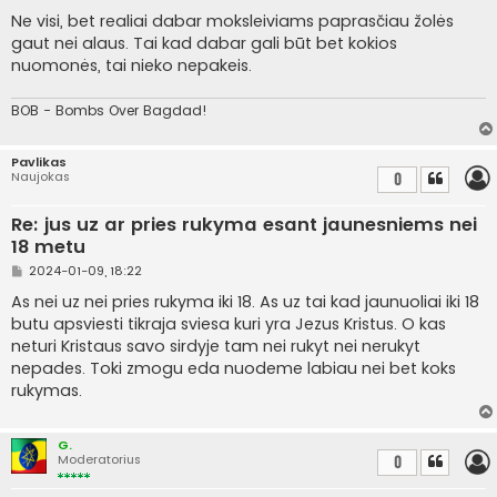
t
a
Ne visi, bet realiai dabar moksleiviams paprasčiau žolės
n
gaut nei alaus. Tai kad dabar gali būt bet kokios
d
a
nuomonės, tai nieko nepakeis.
r
t
i
BOB - Bombs Over Bagdad!
n
ė
Pavlikas
Naujokas
0
Re: jus uz ar pries rukyma esant jaunesniems nei
18 metu
S
2024-01-09, 18:22
t
a
As nei uz nei pries rukyma iki 18. As uz tai kad jaunuoliai iki 18
n
butu apsviesti tikraja sviesa kuri yra Jezus Kristus. O kas
d
a
neturi Kristaus savo sirdyje tam nei rukyt nei nerukyt
r
nepades. Toki zmogu eda nuodeme labiau nei bet koks
t
i
rukymas.
n
ė
G.
Moderatorius
0