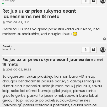
Pažengęs
0
Re: jus uz ar pries rukyma esant
jaunesniems nei 18 metu
S
2013-02-22, 19:15
t
a
Gerai tau ;D mes va gryna paskutini karta kai rukem, ir tai
n
maisem su shalushke, kad daugiau butu
d
a
r
t
Freakz
i
Naujokas
0
n
ė
Re: jus uz ar pries rukyma esant jaunesniems nei
18 metu
S
2013-02-22, 20:32
t
a
Su cigaretėm viskas prasidėjo kai man buvo ~13 metų,
n
draugas bendraamžis pasiūlė parūkyti, galvoju smagu nu
d
a
dūmai eina ir panašiai, sako jis man trauk į plaučius, sakau
r
kaip, sako kai dūmai burnoje giliai įkvėpk, pirmus kartus
t
i
graužė gerklę, paskui to jausmo nebebuvo ir buvo labai
n
gerai, ir taip į savaitę po pakelį sutraukdavome nes
ė
"prikolas gi" paskui atsirado ir potraukis, žiauriai norėjosi