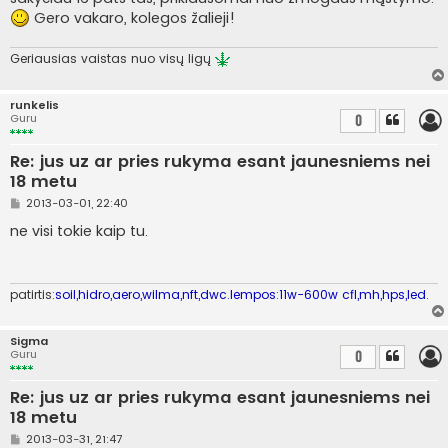
Gero vakaro, kolegos žalieji!
Geriausias vaistas nuo visų ligų
runkelis
Guru
0
Re: jus uz ar pries rukyma esant jaunesniems nei
18 metu
S
2013-03-01, 22:40
t
a
ne visi tokie kaip tu.
n
d
a
r
t
patirtis:
soil,hidro,aero,wilma,nft,dwc.lempos:11w-600w cfl,mh,hps,led.
i
n
ė
Sigma
Guru
0
Re: jus uz ar pries rukyma esant jaunesniems nei
18 metu
S
2013-03-31, 21:47