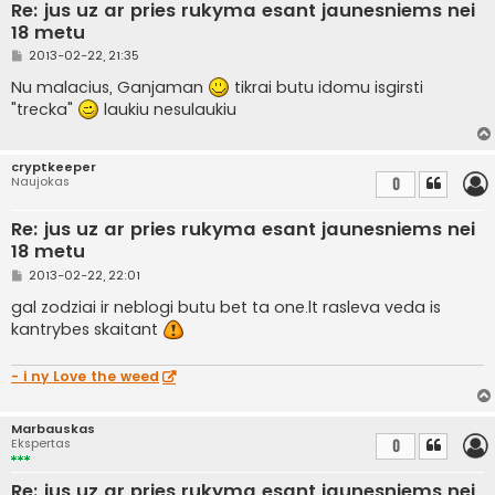
Re: jus uz ar pries rukyma esant jaunesniems nei
18 metu
S
2013-02-22, 21:35
t
a
Nu malacius, Ganjaman
tikrai butu idomu isgirsti
n
"trecka"
laukiu nesulaukiu
d
a
r
t
cryptkeeper
i
Naujokas
0
n
ė
Re: jus uz ar pries rukyma esant jaunesniems nei
18 metu
S
2013-02-22, 22:01
t
a
gal zodziai ir neblogi butu bet ta one.lt rasleva veda is
n
kantrybes skaitant
d
a
r
t
- i ny Love the weed
i
n
ė
Marbauskas
Ekspertas
0
Re: jus uz ar pries rukyma esant jaunesniems nei