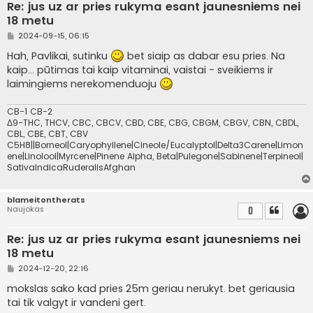
Re: jus uz ar pries rukyma esant jaunesniems nei
18 metu
S
2024-09-15, 06:15
t
a
Hah, Pavlikai, sutinku
bet siaip as dabar esu pries. Na
n
kaip... pūtimas tai kaip vitaminai, vaistai - sveikiems ir
d
a
laimingiems nerekomenduoju
r
t
i
CB-1 CB-2
n
Δ9-THC, THCV, CBC, CBCV, CBD, CBE, CBG, CBGM, CBGV, CBN, CBDL,
ė
CBL, CBE, CBT, CBV
C5H8||Borneol|Caryophyllene|Cineole/Eucalyptol|Delta3Carene|Limon
ene|Linolool|Myrcene|Pinene Alpha, Beta|Pulegone|Sabinene|Terpineol|
SativaIndicaRuderalisAfghan
blameitontherats
Naujokas
0
Re: jus uz ar pries rukyma esant jaunesniems nei
18 metu
S
2024-12-20, 22:16
t
a
mokslas sako kad pries 25m geriau nerukyt. bet geriausia
n
tai tik valgyt ir vandeni gert.
d