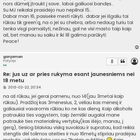
nors dūmelį įtraukt į save.. labai gailiuosi bandęs..
Su MJ reikalai prasidėjo nuo nepilnai 15..
Dabar man 16, pasisekė mesti rūkyti.. dabar jei išgaliu tai
rūkau tik green'ą, na o jei su chebra, arba nedaug turiu tai
tenka visgi pamaišyti, nežinau, gal ne visi masto taip kaip
aš, bet manau su saiku ir iki 18 galima parūkyti.
Peace!
ganjaman
Patyręs
0
Re: jus uz ar pries rukyma esant jaunesniems nei
18 metu
S
2013-02-22, 20:34
t
a
na aš rūkau, jei gerai pamenu, nuo 14(jau 3metai kaip
n
rūkau). Pradžioj kas 3mėnesius, 2, vėliau kas mėnesį ir
d
a
galiausiai vasaromis rūkiau ko ne kas dieną. Kaip alkoholis
r
patraukia ties vagystėm, taip žemiški augalai mane
t
i
patraukė ties materialinių vertybių(kas išėjo, manau, į
n
gerą), tiesiog blaiviau viską suvokiau ir supratau, kad reikia
ė
stengtis dėl tolimos ateities ir nuo 16metų stipriau pradėjau
mokytis, vidurkis šoko vos ne 2balais aukščiau
Kaip