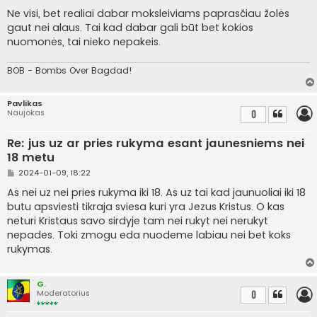
t
a
Ne visi, bet realiai dabar moksleiviams paprasčiau žolės
n
gaut nei alaus. Tai kad dabar gali būt bet kokios
d
a
nuomonės, tai nieko nepakeis.
r
t
i
BOB - Bombs Over Bagdad!
n
ė
Pavlikas
Naujokas
0
Re: jus uz ar pries rukyma esant jaunesniems nei
18 metu
S
2024-01-09, 18:22
t
a
As nei uz nei pries rukyma iki 18. As uz tai kad jaunuoliai iki 18
n
butu apsviesti tikraja sviesa kuri yra Jezus Kristus. O kas
d
a
neturi Kristaus savo sirdyje tam nei rukyt nei nerukyt
r
nepades. Toki zmogu eda nuodeme labiau nei bet koks
t
i
rukymas.
n
ė
G.
Moderatorius
0