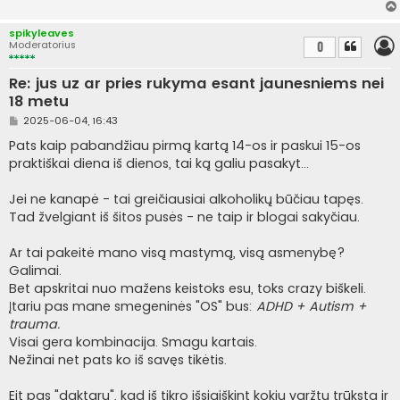
a
r
t
spikyleaves
i
Moderatorius
0
n
ė
Re: jus uz ar pries rukyma esant jaunesniems nei
18 metu
S
2025-06-04, 16:43
t
a
Pats kaip pabandžiau pirmą kartą 14-os ir paskui 15-os
n
praktiškai diena iš dienos, tai ką galiu pasakyt...
d
a
r
Jei ne kanapė - tai greičiausiai alkoholikų būčiau tapęs.
t
i
Tad žvelgiant iš šitos pusės - ne taip ir blogai sakyčiau.
n
ė
Ar tai pakeitė mano visą mastymą, visą asmenybę?
Galimai.
Bet apskritai nuo mažens keistoks esu, toks crazy biškeli.
Įtariu pas mane smegeninės "OS" bus:
ADHD + Autism +
trauma.
Visai gera kombinacija. Smagu kartais.
Nežinai net pats ko iš savęs tikėtis.
Eit pas "daktarų", kad iš tikro išsiaiškint kokių varžtų trūksta ir