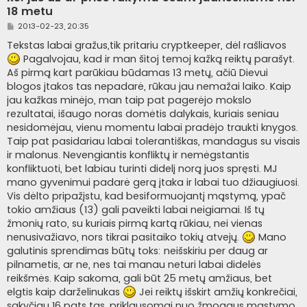
18 metu
S
2013-02-23, 20:35
t
a
Tekstas labai gražus,tik pritariu cryptkeeper, dėl rašliavos
n
Pagalvojau, kad ir man šitoj temoj kažką reiktų parašyt.
d
a
Aš pirmą kart parūkiau būdamas 13 metų, ačiū Dievui
r
blogos įtakos tas nepadarė, rūkau jau nemažai laiko. Kaip
t
i
jau kažkas minėjo, man taip pat pagerėjo mokslo
n
rezultatai, išaugo noras domėtis dalykais, kuriais seniau
ė
nesidomėjau, vienu momentu labai pradėjo traukti knygos.
Taip pat pasidariau labai tolerantiškas, mandagus su visais
ir malonus. Nevengiantis konfliktų ir nemėgstantis
konfliktuoti, bet labiau turinti didelį norą juos spręsti. MJ
mano gyvenimui padarė gerą įtaka ir labai tuo džiaugiuosi.
Vis dėlto pripažįstu, kad besiformuojantį mąstymą, ypač
tokio amžiaus (13) gali paveikti labai neigiamai. Iš tų
žmonių rato, su kuriais pirmą kartą rūkiau, nei vienas
nenusivažiavo, nors tikrai pasitaiko tokių atvejų.
Mano
galutinis sprendimas būtų toks: neišskiriu per daug ar
pilnametis, ar ne, nes tai manau neturi labai didelės
reikšmės. Kaip sakoma, gali būt 25 metų amžiaus, bet
elgtis kaip darželinukas
Jei reiktų išskirt amžių konkrečiai,
sakyčiau 16 pats tas, priklausomai nuo žmogaus mąstymo.