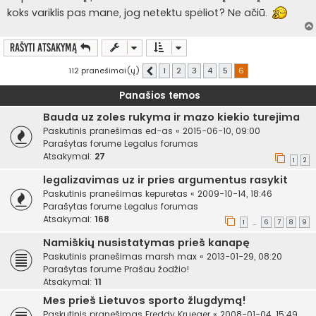
koks variklis pas mane, jog netektu spėliot? Ne ačiū.
Rašyti atsakymą
112 pranešimai(ų)
1
2
3
4
5
6
Ankstesnis
Panašios temos
Bauda uz zoles rukyma ir mazo kiekio turejima
Paskutinis pranešimas
ed-as
«
2015-06-10, 09:00
Parašytas forume
Legalus forumas
Atsakymai:
27
1
2
legalizavimas uz ir pries argumentus rasykit
Paskutinis pranešimas
kepuretas
«
2009-10-14, 18:46
Parašytas forume
Legalus forumas
Atsakymai:
168
1
6
7
8
9
…
Namiškių nusistatymas prieš kanapę
Paskutinis pranešimas
marsh max
«
2013-01-29, 08:20
Parašytas forume
Prašau žodžio!
Atsakymai:
11
Mes prieš Lietuvos sporto žlugdymą!
Paskutinis pranešimas
Freddy Krueger
«
2008-01-04, 15:49