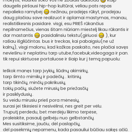
daugelis piršausi hip-hop kultūrai, vėliau pats repas
nepalieka ramybėj
nežinau, pradėjęs rūkyt, pradėjau
daug plačiau save realizuot ir aplamai mastymas, manau,
realistiškesnis pasidarė. visgi, esu PRIEŠ rūkančius
nepilnamečius, vienas šitam niūriam miestelį likau rūkantis ir
dar mastantis
pasidalinsiu tekstu(giriuosi
), kur
rašiau išgliūčintas. bus ir treckas, kai pabaigsiu(ne už
kalnų), visgi malonu, kad kažkas paskaito, nes plačiai savęs
neviešinu ir neplatinu tarp utube,facebuk,videogaga ir pan.
tik repui skirtuose portaluose ir šiaip kur į temą papuolu:
Ieškok manęs tarp įvykių, liūdnų akimirkų,
tarp šimto mimikų ir padėčių... kritinių.
tarp tikinčių, minčių pakrikusių,
tokių pačių, siužete mirusių be priežasčių
ir pasiklydusių..
Su veidu mirusiu prieš pora mėnesių,
surasi jei tikėsiesi ir nesivėlinsi, nes greit per vėlu.
Truputį perdedu, bet merdėju likimo terpėse,
praleiskite, pasaulį gelbėju nuo gelbstančių.
Mes susitiksime, jaučiu, dėl paslapčių,
dėl pasėkmių nepamenu, kada pasauliui būčiau sakęs ačiū.