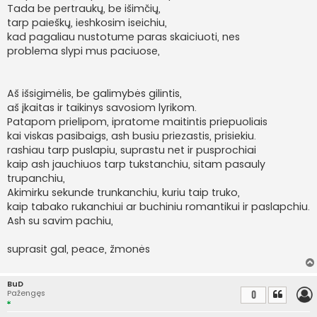
Tada be pertraukų, be išimčių,
tarp paieškų, ieshkosim iseichiu,
kad pagaliau nustotume paras skaiciuoti, nes
problema slypi mus paciuose,
Aš išsigimėlis, be galimybės gilintis,
aš įkaitas ir taikinys savosiom lyrikom.
Patapom prielipom, ipratome maitintis priepuoliais
kai viskas pasibaigs, ash busiu priezastis, prisiekiu.
rashiau tarp puslapiu, suprastu net ir pusprochiai
kaip ash jauchiuos tarp tukstanchiu, sitam pasauly
trupanchiu,
Akimirku sekunde trunkanchiu, kuriu taip truko,
kaip tabako rukanchiui ar buchiniu romantikui ir paslapchiu.
Ash su savim pachiu,
suprasit gal, peace, žmonės
BuD
Pažengęs
0