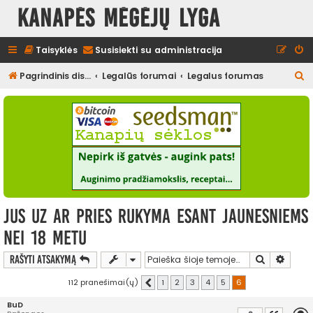
Kanapės mėgėjų lyga
Taisyklės
Susisiekti su administracija
I
Pagrindinis diskusijų puslapis
Legalūs forumai
Legalus forumas
e
š
k
o
t
i
jus uz ar pries rukyma esant jaunesniems
nei 18 metu
Ieškoti
Išplės
Rašyti atsakymą
112 pranešimai(ų)
1
2
3
4
5
6
Ankstesnis
BuD