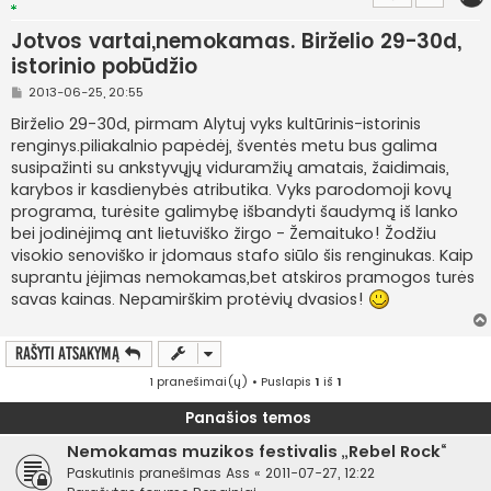
Jotvos vartai,nemokamas. Birželio 29-30d,
istorinio pobūdžio
S
2013-06-25, 20:55
t
a
Birželio 29-30d, pirmam Alytuj vyks kultūrinis-istorinis
n
renginys.piliakalnio papėdėj, šventės metu bus galima
d
a
susipažinti su ankstyvųjų viduramžių amatais, žaidimais,
r
karybos ir kasdienybės atributika. Vyks parodomoji kovų
t
i
programa, turėsite galimybę išbandyti šaudymą iš lanko
n
bei jodinėjimą ant lietuviško žirgo - Žemaituko! Žodžiu
ė
visokio senoviško ir įdomaus stafo siūlo šis renginukas. Kaip
suprantu įėjimas nemokamas,bet atskiros pramogos turės
savas kainas. Nepamirškim protėvių dvasios!
Rašyti atsakymą
1 pranešimai(ų) • Puslapis
1
iš
1
Panašios temos
Nemokamas muzikos festivalis „Rebel Rock“
Paskutinis pranešimas
Ass
«
2011-07-27, 12:22