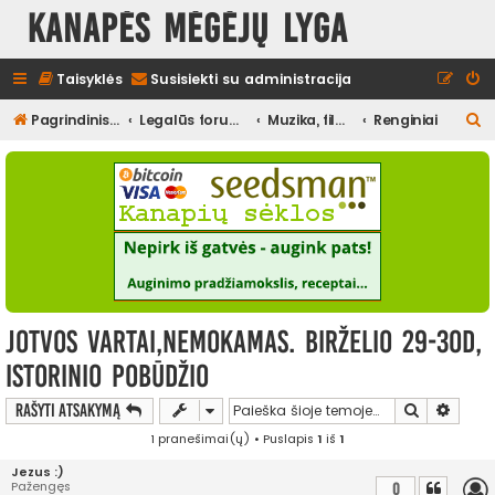
Kanapės mėgėjų lyga
Taisyklės
Susisiekti su administracija
I
Pagrindinis diskusijų puslapis
Legalūs forumai
Muzika, filmai ir kita media, pramogos
Renginiai
e
š
k
o
t
i
Jotvos vartai,nemokamas. Birželio 29-30d,
istorinio pobūdžio
Ieškoti
Išplės
Rašyti atsakymą
1 pranešimai(ų) • Puslapis
1
iš
1
Jezus :)
Pažengęs
0