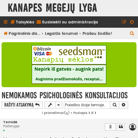
Kanapės mėgėjų lyga
Taisyklės
Susisiekti su administracija
I
Pagrindinis diskusijų puslapis
Legalūs forumai
Prašau žodžio!
e
š
k
o
t
i
Nemokamos psichologinės konsultacijos
Ieškoti
Išplės
Rašyti atsakymą
1 pranešimai(ų) • Puslapis
1
iš
1
Temidė
Pažengęs
0