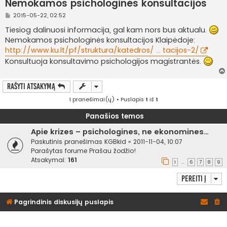
Nemokamos psichologinės konsultacijos
S
2015-05-22, 02:52
t
a
Tiesiog dalinuosi informacija, gal kam nors bus aktualu.
n
Nemokamos psichologinės konsultacijos Klaipėdoje:
d
a
http://www.ku.lt/pf/struktura/katedros/ ... tacijos-2/
r
Konsultuoja konsultavimo psichologijos magistrantės.
t
i
n
ė
Rašyti atsakymą
1 pranešimai(ų) • Puslapis
1
iš
1
Panašios temos
Apie krizes – psichologines, ne ekonomines…
Paskutinis pranešimas
KGBkid
«
2011-11-04, 10:07
Parašytas forume
Prašau žodžio!
Atsakymai:
161
1
6
7
8
9
…
Pereiti į
Pagrindinis diskusijų puslapis