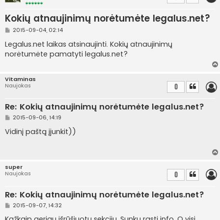
Kokių atnaujinimų norėtumėte legalus.net?
S
2015-09-04, 02:14
t
a
Legalus.net laikas atsinaujinti. Kokių atnaujinimų
n
norėtumėte pamatyti legalus.net?
d
a
r
t
Vitaminas
i
Naujokas
0
n
ė
Re: Kokių atnaujinimų norėtumėte legalus.net?
S
2015-09-06, 14:19
t
a
Vidinį paštą įjunkit))
n
d
a
r
t
super
i
Naujokas
0
n
ė
Re: Kokių atnaujinimų norėtumėte legalus.net?
S
2015-09-07, 14:32
t
a
Kažkaip geriau išrūšiuotų sekcijų. Sunku rasti info. O visi