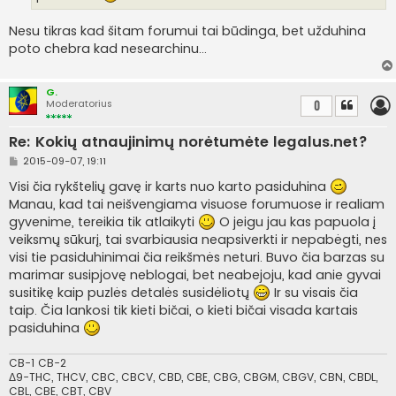
i
n
Nesu tikras kad šitam forumui tai būdinga, bet užduhina
ė
poto chebra kad nesearchinu...
G.
Moderatorius
0
Re: Kokių atnaujinimų norėtumėte legalus.net?
S
2015-09-07, 19:11
t
a
Visi čia rykštelių gavę ir karts nuo karto pasiduhina
n
Manau, kad tai neišvengiama visuose forumuose ir realiam
d
a
gyvenime, tereikia tik atlaikyti
O jeigu jau kas papuola į
r
veiksmų sūkurį, tai svarbiausia neapsiverkti ir nepabėgti, nes
t
i
visi tie pasiduhinimai čia reikšmės neturi. Buvo čia barzas su
n
marimar susipjovę neblogai, bet neabejoju, kad anie gyvai
ė
susitikę kaip puzlės detalės susidėliotų
Ir su visais čia
taip. Čia lankosi tik kieti bičai, o kieti bičai visada kartais
pasiduhina
CB-1 CB-2
Δ9-THC, THCV, CBC, CBCV, CBD, CBE, CBG, CBGM, CBGV, CBN, CBDL,
CBL, CBE, CBT, CBV