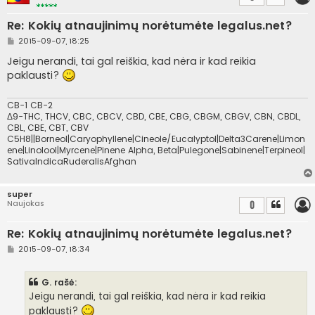
Re: Kokių atnaujinimų norėtumėte legalus.net?
S
2015-09-07, 18:25
t
a
Jeigu nerandi, tai gal reiškia, kad nėra ir kad reikia
n
paklausti?
d
a
r
t
CB-1 CB-2
i
Δ9-THC, THCV, CBC, CBCV, CBD, CBE, CBG, CBGM, CBGV, CBN, CBDL,
n
CBL, CBE, CBT, CBV
ė
C5H8||Borneol|Caryophyllene|Cineole/Eucalyptol|Delta3Carene|Limon
ene|Linolool|Myrcene|Pinene Alpha, Beta|Pulegone|Sabinene|Terpineol|
SativaIndicaRuderalisAfghan
super
Naujokas
0
Re: Kokių atnaujinimų norėtumėte legalus.net?
S
2015-09-07, 18:34
t
a
n
G. rašė:
d
a
Jeigu nerandi, tai gal reiškia, kad nėra ir kad reikia
r
paklausti?
t