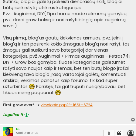
i
Sutinku, blog'ai galėtų pakeisti dienoraščių skiltį, blog'ai
n
būtų suskirstyti į atskiras kategorijas.
ė
Pvz.: Auginimai, DIY(Tipo home made reikmenų gamyba,
pvz. darai grow boksą ir nori rašyti blog'ą apie auginimą
savo.).
Visų pirmą, blog'us gautų kiekvienas asmuos, pvz. įeini į
blog'ą ir ten pasirenki kokio žmogaus blog'ą nori rašyt, tas
žmogus gali susikurti savo kategorijoj dar vienas
kategorijas, pvž Auginimai > Pirmas auginimas - Petras741,
DIY > Grow box gamyba. šiuose kategorijose galėtumėt
rašyti savo naujas kaip ir temas, bet ten būtų blogo įrašai,
kiekvieną tavo blog'o įrašą vartotojai galėtų komentuoti
atskirai, veikimas panašus kaip forumo, tik kad super
užturbintas
Parūkęs, tai gal truputi nusigrybavau, bet
tikiuos esmę pagaunat
First grow ever!
->
viewtopic.php?f=16&t=6724
Legalise it
G.
Moderatorius
0