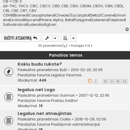
CB-1 CB-2
Δ9-THC, THCV, CBC, CBCV, CBD, CBE, CBG, CBGM, CBGV, CBN, CBDL,
CBL, CBE, CBT, CBV
C5H8||Borneol|Caryophyllene|Cineole/Eucalyptol|Delta3Carene|Limon
ene|Linolool|Myrcene|Pinene Alpha, Beta|Pulegone|Sabinene|Terpineol|
SativaIndicaRuderalisAfghan
Rašyti atsakymą
20 pranešimai(ų) • Puslapis
1
iš
1
Panašios temos
Kokiu budu rukote?
Paskutinis pranešimas
BuD
«
2013-02-20, 20:05
Parašytas forume
Legalus forumas
Atsakymai:
446
1
20
21
22
23
…
legalus.net Logo
Paskutinis pranešimas
Gurman
«
2007-12-12, 22:45
Parašytas forume
Prašau žodžio!
Atsakymai:
19
Legalus.net atnaujintas
Paskutinis pranešimas
Ciakis
«
2018-10-29, 02:06
Parašytas forume
Pasiūlymai administracijai
Atsakymai:
18