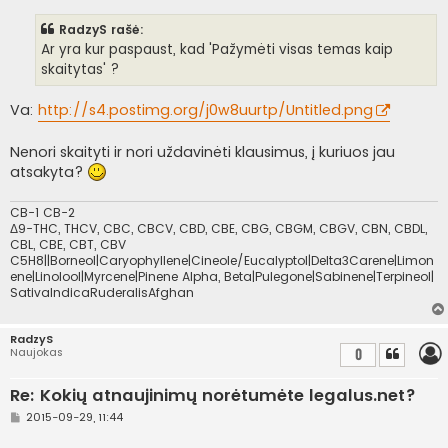
a
n
RadzyS rašė:
d
a
Ar yra kur paspaust, kad 'Pažymėti visas temas kaip
r
skaitytas' ?
t
i
n
Va:
http://s4.postimg.org/j0w8uurtp/Untitled.png
ė
Nenori skaityti ir nori uždavinėti klausimus, į kuriuos jau
atsakyta?
CB-1 CB-2
Δ9-THC, THCV, CBC, CBCV, CBD, CBE, CBG, CBGM, CBGV, CBN, CBDL,
CBL, CBE, CBT, CBV
C5H8||Borneol|Caryophyllene|Cineole/Eucalyptol|Delta3Carene|Limon
ene|Linolool|Myrcene|Pinene Alpha, Beta|Pulegone|Sabinene|Terpineol|
SativaIndicaRuderalisAfghan
RadzyS
Naujokas
0
Re: Kokių atnaujinimų norėtumėte legalus.net?
S
2015-09-29, 11:44
t
a