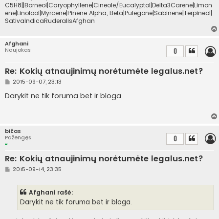
C5H8||Borneol|Caryophyllene|Cineole/Eucalyptol|Delta3Carene|Limon
ene|Linolool|Myrcene|Pinene Alpha, Beta|Pulegone|Sabinene|Terpineol|
SativaIndicaRuderalisAfghan
Afghani
Naujokas
0
Re: Kokių atnaujinimų norėtumėte legalus.net?
S
2015-09-07, 23:13
t
a
Darykit ne tik foruma bet ir bloga.
n
d
a
r
t
bičas
i
Pažengęs
0
n
ė
Re: Kokių atnaujinimų norėtumėte legalus.net?
S
2015-09-14, 23:35
t
a
n
Afghani rašė:
d
a
Darykit ne tik foruma bet ir bloga.
r
t