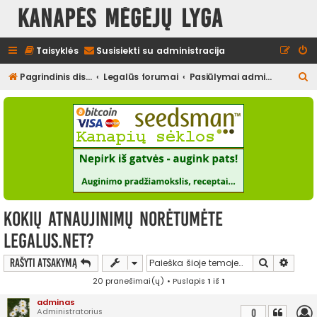
Kanapės mėgėjų lyga
Taisyklės
Susisiekti su administracija
I
Pagrindinis diskusijų puslapis
Legalūs forumai
Pasiūlymai administracijai
e
š
k
o
t
i
Kokių atnaujinimų norėtumėte
legalus.net?
Ieškoti
Išplės
Rašyti atsakymą
20 pranešimai(ų) • Puslapis
1
iš
1
adminas
Administratorius
0