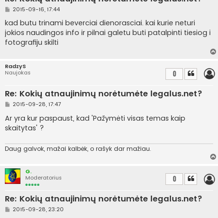
S
2015-09-16, 17:44
t
a
kad butu trinami beverciai dienorasciai. kai kurie neturi
n
jokios naudingos info ir pilnai galetu buti patalpinti tiesiog i
d
a
fotografiju skilti
r
t
i
n
RadzyS
ė
Naujokas
0
Re: Kokių atnaujinimų norėtumėte legalus.net?
S
2015-09-28, 17:47
t
a
Ar yra kur paspaust, kad 'Pažymėti visas temas kaip
n
skaitytas' ?
d
a
r
t
Daug galvok, mažai kalbėk, o rašyk dar mažiau.
i
n
ė
G.
Moderatorius
0
Re: Kokių atnaujinimų norėtumėte legalus.net?
S
2015-09-28, 23:20
t