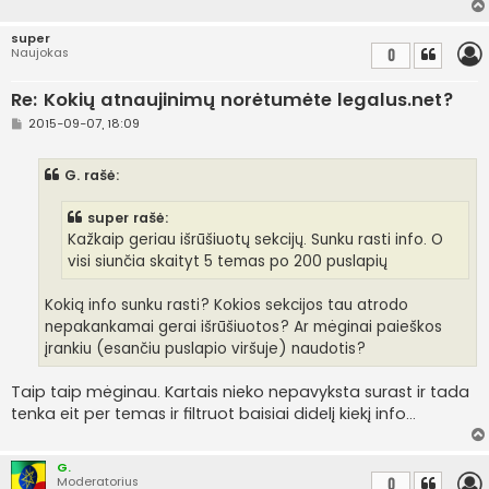
super
Naujokas
0
Re: Kokių atnaujinimų norėtumėte legalus.net?
S
2015-09-07, 18:09
t
a
n
G. rašė:
d
a
r
super rašė:
t
i
Kažkaip geriau išrūšiuotų sekcijų. Sunku rasti info. O
n
visi siunčia skaityt 5 temas po 200 puslapių
ė
Kokią info sunku rasti? Kokios sekcijos tau atrodo
nepakankamai gerai išrūšiuotos? Ar mėginai paieškos
įrankiu (esančiu puslapio viršuje) naudotis?
Taip taip mėginau. Kartais nieko nepavyksta surast ir tada
tenka eit per temas ir filtruot baisiai didelį kiekį info...
G.
Moderatorius
0