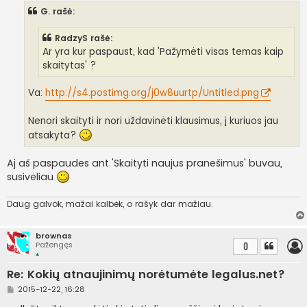
n
G. rašė:
d
a
r
RadzyS rašė:
t
i
Ar yra kur paspaust, kad 'Pažymėti visas temas kaip
n
skaitytas' ?
ė
Va:
http://s4.postimg.org/j0w8uurtp/Untitled.png
Nenori skaityti ir nori uždavinėti klausimus, į kuriuos jau
atsakyta?
Aj aš paspaudes ant 'Skaityti naujus pranešimus' buvau,
susivėliau
Daug galvok, mažai kalbėk, o rašyk dar mažiau.
brownas
Pažengęs
0
Re: Kokių atnaujinimų norėtumėte legalus.net?
S
2015-12-22, 16:28
t
a