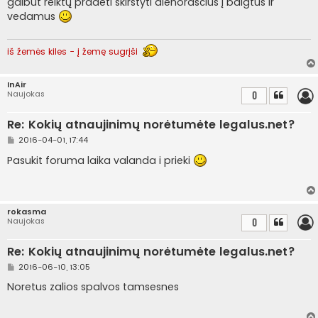
galbūt reiktų pradėti skirstyti dienoraščius į baigtus ir
n
vedamus
d
a
r
t
iš žemės kiles - į žemę sugrįši
i
n
ė
InAir
Naujokas
0
Re: Kokių atnaujinimų norėtumėte legalus.net?
S
2016-04-01, 17:44
t
a
Pasukit foruma laika valanda i prieki
n
d
a
r
t
rokasma
i
Naujokas
0
n
ė
Re: Kokių atnaujinimų norėtumėte legalus.net?
S
2016-06-10, 13:05
t
a
Noretus zalios spalvos tamsesnes
n
d
a