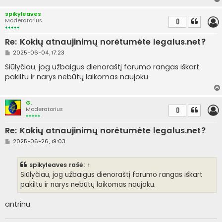
r
t
spikyleaves
i
Moderatorius
0
n
ė
Re: Kokių atnaujinimų norėtumėte legalus.net?
S
2025-06-04, 17:23
t
a
Siūlyčiau, jog užbaigus dienoraštį forumo rangas iškart
n
pakiltu ir narys nebūtų laikomas naujoku.
d
a
r
t
G.
i
Moderatorius
0
n
ė
Re: Kokių atnaujinimų norėtumėte legalus.net?
S
2025-06-26, 19:03
t
a
n
spikyleaves
rašė:
↑
d
a
Siūlyčiau, jog užbaigus dienoraštį forumo rangas iškart
r
pakiltu ir narys nebūtų laikomas naujoku.
t
i
n
antrinu
ė