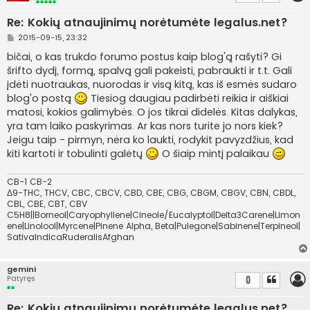
Re: Kokių atnaujinimų norėtumėte legalus.net?
S
2015-09-15, 23:32
t
a
bičai, o kas trukdo forumo postus kaip blog'ą rašyti? Gi
n
šrifto dydį, formą, spalvą gali pakeisti, pabraukti ir t.t. Gali
d
a
įdėti nuotraukas, nuorodas ir visą kitą, kas iš esmės sudaro
r
blog'o postą
Tiesiog daugiau padirbėti reikia ir aiškiai
t
i
matosi, kokios galimybės. O jos tikrai didelės. Kitas dalykas,
n
yra tam laiko paskyrimas. Ar kas nors turite jo nors kiek?
ė
Jeigu taip - pirmyn, nėra ko laukti, rodykit pavyzdžius, kad
kiti kartoti ir tobulinti galėtų
O šiaip mintį palaikau
CB-1 CB-2
Δ9-THC, THCV, CBC, CBCV, CBD, CBE, CBG, CBGM, CBGV, CBN, CBDL,
CBL, CBE, CBT, CBV
C5H8||Borneol|Caryophyllene|Cineole/Eucalyptol|Delta3Carene|Limon
ene|Linolool|Myrcene|Pinene Alpha, Beta|Pulegone|Sabinene|Terpineol|
SativaIndicaRuderalisAfghan
gemini
Patyręs
0
Re: Kokių atnaujinimų norėtumėte legalus.net?