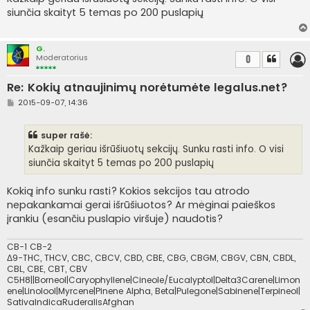
n
siunčia skaityt 5 temas po 200 puslapių
d
a
r
t
G.
i
Moderatorius
0
n
ė
Re: Kokių atnaujinimų norėtumėte legalus.net?
S
2015-09-07, 14:36
t
a
n
super rašė:
d
a
Kažkaip geriau išrūšiuotų sekcijų. Sunku rasti info. O visi
r
siunčia skaityt 5 temas po 200 puslapių
t
i
n
Kokią info sunku rasti? Kokios sekcijos tau atrodo
ė
nepakankamai gerai išrūšiuotos? Ar mėginai paieškos
įrankiu (esančiu puslapio viršuje) naudotis?
CB-1 CB-2
Δ9-THC, THCV, CBC, CBCV, CBD, CBE, CBG, CBGM, CBGV, CBN, CBDL,
CBL, CBE, CBT, CBV
C5H8||Borneol|Caryophyllene|Cineole/Eucalyptol|Delta3Carene|Limon
ene|Linolool|Myrcene|Pinene Alpha, Beta|Pulegone|Sabinene|Terpineol|
SativaIndicaRuderalisAfghan