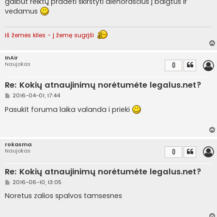
galbūt reiktų pradėti skirstyti dienoraščius į baigtus ir
n
vedamus
d
a
r
t
iš žemės kiles - į žemę sugrįši
i
n
ė
InAir
Naujokas
0
Re: Kokių atnaujinimų norėtumėte legalus.net?
S
2016-04-01, 17:44
t
a
Pasukit foruma laika valanda i prieki
n
d
a
r
t
rokasma
i
Naujokas
0
n
ė
Re: Kokių atnaujinimų norėtumėte legalus.net?
S
2016-06-10, 13:05
t
a
Noretus zalios spalvos tamsesnes
n
d
a