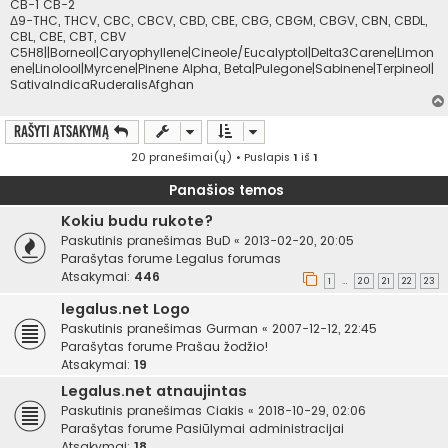
CB-1 CB-2
Δ9-THC, THCV, CBC, CBCV, CBD, CBE, CBG, CBGM, CBGV, CBN, CBDL,
CBL, CBE, CBT, CBV
C5H8||Borneol|Caryophyllene|Cineole/Eucalyptol|Delta3Carene|Limon
ene|Linolool|Myrcene|Pinene Alpha, Beta|Pulegone|Sabinene|Terpineol|
SativaIndicaRuderalisAfghan
Rašyti atsakymą
20 pranešimai(ų) • Puslapis
1
iš
1
Panašios temos
Kokiu budu rukote?
Paskutinis pranešimas
BuD
«
2013-02-20, 20:05
Parašytas forume
Legalus forumas
Atsakymai:
446
1
20
21
22
23
…
legalus.net Logo
Paskutinis pranešimas
Gurman
«
2007-12-12, 22:45
Parašytas forume
Prašau žodžio!
Atsakymai:
19
Legalus.net atnaujintas
Paskutinis pranešimas
Ciakis
«
2018-10-29, 02:06
Parašytas forume
Pasiūlymai administracijai
Atsakymai:
18