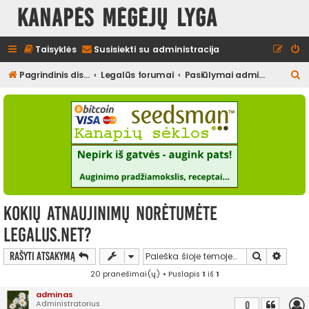
Kanapės mėgėjų lyga
Taisyklės
Susisiekti su administracija
I
Pagrindinis diskusijų puslapis
Legalūs forumai
Pasiūlymai administracijai
e
š
k
o
t
i
Kokių atnaujinimų norėtumėte
legalus.net?
Ieškoti
Išplės
Rašyti atsakymą
20 pranešimai(ų) • Puslapis
1
iš
1
adminas
Administratorius
0