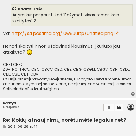
a
n
RadzyS rašė:
d
a
Ar yra kur paspaust, kad 'Pažymėti visas temas kaip
r
skaitytas' ?
t
i
n
Va:
http://s4.postimg.org/j0w8uurtp/Untitled.png
ė
Nenori skaityti ir nori uždavinėti klausimus, į kuriuos jau
atsakyta?
CB-1 CB-2
Δ9-THC, THCV, CBC, CBCV, CBD, CBE, CBG, CBGM, CBGV, CBN, CBDL,
CBL, CBE, CBT, CBV
C5H8||Borneol|Caryophyllene|Cineole/Eucalyptol|Delta3Carene|Limon
ene|Linolool|Myrcene|Pinene Alpha, Beta|Pulegone|Sabinene|Terpineol|
SativaIndicaRuderalisAfghan
RadzyS
Naujokas
0
Re: Kokių atnaujinimų norėtumėte legalus.net?
S
2015-09-29, 11:44
t
a