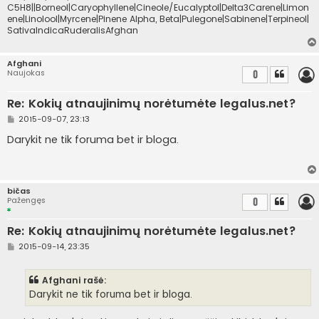
C5H8||Borneol|Caryophyllene|Cineole/Eucalyptol|Delta3Carene|Limon
ene|Linolool|Myrcene|Pinene Alpha, Beta|Pulegone|Sabinene|Terpineol|
SativaIndicaRuderalisAfghan
Afghani
Naujokas
0
Re: Kokių atnaujinimų norėtumėte legalus.net?
S
2015-09-07, 23:13
t
a
Darykit ne tik foruma bet ir bloga.
n
d
a
r
t
bičas
i
Pažengęs
0
n
ė
Re: Kokių atnaujinimų norėtumėte legalus.net?
S
2015-09-14, 23:35
t
a
n
Afghani rašė:
d
a
Darykit ne tik foruma bet ir bloga.
r
t