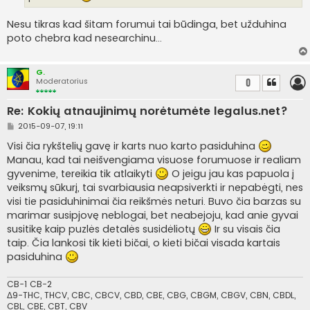
i
n
Nesu tikras kad šitam forumui tai būdinga, bet užduhina
ė
poto chebra kad nesearchinu...
G.
Moderatorius
0
Re: Kokių atnaujinimų norėtumėte legalus.net?
S
2015-09-07, 19:11
t
a
Visi čia rykštelių gavę ir karts nuo karto pasiduhina
n
Manau, kad tai neišvengiama visuose forumuose ir realiam
d
a
gyvenime, tereikia tik atlaikyti
O jeigu jau kas papuola į
r
veiksmų sūkurį, tai svarbiausia neapsiverkti ir nepabėgti, nes
t
i
visi tie pasiduhinimai čia reikšmės neturi. Buvo čia barzas su
n
marimar susipjovę neblogai, bet neabejoju, kad anie gyvai
ė
susitikę kaip puzlės detalės susidėliotų
Ir su visais čia
taip. Čia lankosi tik kieti bičai, o kieti bičai visada kartais
pasiduhina
CB-1 CB-2
Δ9-THC, THCV, CBC, CBCV, CBD, CBE, CBG, CBGM, CBGV, CBN, CBDL,
CBL, CBE, CBT, CBV