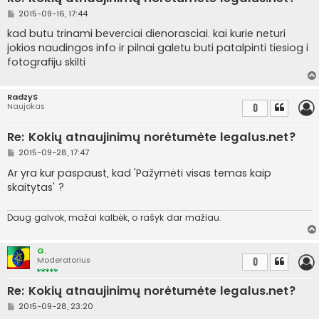
S
2015-09-16, 17:44
t
a
kad butu trinami beverciai dienorasciai. kai kurie neturi
n
jokios naudingos info ir pilnai galetu buti patalpinti tiesiog i
d
a
fotografiju skilti
r
t
i
n
RadzyS
ė
Naujokas
0
Re: Kokių atnaujinimų norėtumėte legalus.net?
S
2015-09-28, 17:47
t
a
Ar yra kur paspaust, kad 'Pažymėti visas temas kaip
n
skaitytas' ?
d
a
r
t
Daug galvok, mažai kalbėk, o rašyk dar mažiau.
i
n
ė
G.
Moderatorius
0
Re: Kokių atnaujinimų norėtumėte legalus.net?
S
2015-09-28, 23:20
t