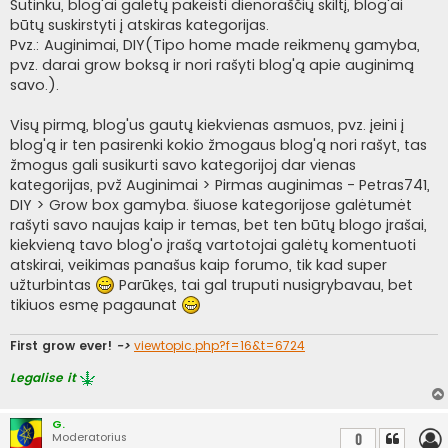
i
Sutinku, blog'ai galėtų pakeisti dienoraščių skiltį, blog'ai
n
būtų suskirstyti į atskiras kategorijas.
ė
Pvz.: Auginimai, DIY(Tipo home made reikmenų gamyba,
pvz. darai grow boksą ir nori rašyti blog'ą apie auginimą
savo.).
Visų pirmą, blog'us gautų kiekvienas asmuos, pvz. įeini į
blog'ą ir ten pasirenki kokio žmogaus blog'ą nori rašyt, tas
žmogus gali susikurti savo kategorijoj dar vienas
kategorijas, pvž Auginimai > Pirmas auginimas - Petras741,
DIY > Grow box gamyba. šiuose kategorijose galėtumėt
rašyti savo naujas kaip ir temas, bet ten būtų blogo įrašai,
kiekvieną tavo blog'o įrašą vartotojai galėtų komentuoti
atskirai, veikimas panašus kaip forumo, tik kad super
užturbintas
Parūkęs, tai gal truputi nusigrybavau, bet
tikiuos esmę pagaunat
First grow ever!
->
viewtopic.php?f=16&t=6724
Legalise it
G.
Moderatorius
0