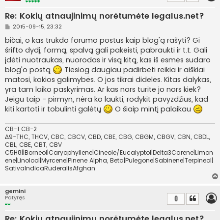
Re: Kokių atnaujinimų norėtumėte legalus.net?
S
2015-09-15, 23:32
t
a
bičai, o kas trukdo forumo postus kaip blog'ą rašyti? Gi
n
šrifto dydį, formą, spalvą gali pakeisti, pabraukti ir t.t. Gali
d
a
įdėti nuotraukas, nuorodas ir visą kitą, kas iš esmės sudaro
r
blog'o postą
Tiesiog daugiau padirbėti reikia ir aiškiai
t
i
matosi, kokios galimybės. O jos tikrai didelės. Kitas dalykas,
n
yra tam laiko paskyrimas. Ar kas nors turite jo nors kiek?
ė
Jeigu taip - pirmyn, nėra ko laukti, rodykit pavyzdžius, kad
kiti kartoti ir tobulinti galėtų
O šiaip mintį palaikau
CB-1 CB-2
Δ9-THC, THCV, CBC, CBCV, CBD, CBE, CBG, CBGM, CBGV, CBN, CBDL,
CBL, CBE, CBT, CBV
C5H8||Borneol|Caryophyllene|Cineole/Eucalyptol|Delta3Carene|Limon
ene|Linolool|Myrcene|Pinene Alpha, Beta|Pulegone|Sabinene|Terpineol|
SativaIndicaRuderalisAfghan
gemini
Patyręs
0
Re: Kokių atnaujinimų norėtumėte legalus.net?