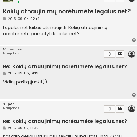
Kokių atnaujinimų norėtumėte legalus.net?
S
2015-09-04, 02:14
t
a
Legalus.net laikas atsinaujinti. Kokių atnaujinimų
n
norėtumėte pamatyti legalus.net?
d
a
r
t
Vitaminas
i
Naujokas
0
n
ė
Re: Kokių atnaujinimų norėtumėte legalus.net?
S
2015-09-06, 14:19
t
a
Vidinį paštą įjunkit))
n
d
a
r
t
super
i
Naujokas
0
n
ė
Re: Kokių atnaujinimų norėtumėte legalus.net?
S
2015-09-07, 14:32
t
a
Kažkaip geriau išrūšiuotų sekcijų. Sunku rasti info. O visi