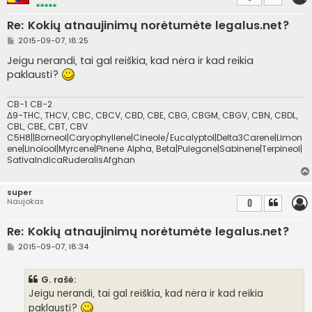
Re: Kokių atnaujinimų norėtumėte legalus.net?
S
2015-09-07, 18:25
t
a
Jeigu nerandi, tai gal reiškia, kad nėra ir kad reikia
n
paklausti?
d
a
r
t
CB-1 CB-2
i
Δ9-THC, THCV, CBC, CBCV, CBD, CBE, CBG, CBGM, CBGV, CBN, CBDL,
n
CBL, CBE, CBT, CBV
ė
C5H8||Borneol|Caryophyllene|Cineole/Eucalyptol|Delta3Carene|Limon
ene|Linolool|Myrcene|Pinene Alpha, Beta|Pulegone|Sabinene|Terpineol|
SativaIndicaRuderalisAfghan
super
Naujokas
0
Re: Kokių atnaujinimų norėtumėte legalus.net?
S
2015-09-07, 18:34
t
a
n
G. rašė:
d
a
Jeigu nerandi, tai gal reiškia, kad nėra ir kad reikia
r
paklausti?
t