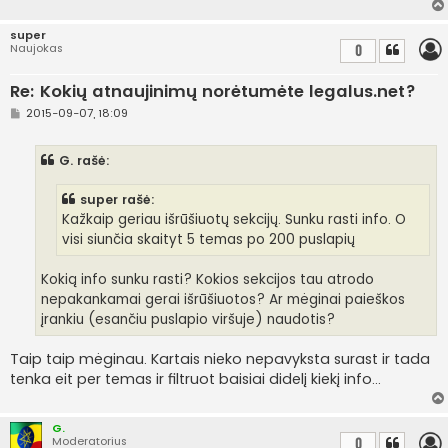
super
Naujokas
0
Re: Kokių atnaujinimų norėtumėte legalus.net?
S
2015-09-07, 18:09
t
a
n
G. rašė:
d
a
r
super rašė:
t
i
Kažkaip geriau išrūšiuotų sekcijų. Sunku rasti info. O
n
visi siunčia skaityt 5 temas po 200 puslapių
ė
Kokią info sunku rasti? Kokios sekcijos tau atrodo
nepakankamai gerai išrūšiuotos? Ar mėginai paieškos
įrankiu (esančiu puslapio viršuje) naudotis?
Taip taip mėginau. Kartais nieko nepavyksta surast ir tada
tenka eit per temas ir filtruot baisiai didelį kiekį info...
G.
Moderatorius
0