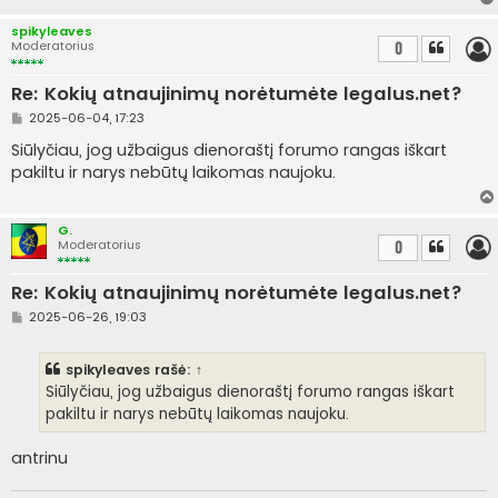
r
t
spikyleaves
i
Moderatorius
0
n
ė
Re: Kokių atnaujinimų norėtumėte legalus.net?
S
2025-06-04, 17:23
t
a
Siūlyčiau, jog užbaigus dienoraštį forumo rangas iškart
n
pakiltu ir narys nebūtų laikomas naujoku.
d
a
r
t
G.
i
Moderatorius
0
n
ė
Re: Kokių atnaujinimų norėtumėte legalus.net?
S
2025-06-26, 19:03
t
a
n
spikyleaves
rašė:
↑
d
a
Siūlyčiau, jog užbaigus dienoraštį forumo rangas iškart
r
pakiltu ir narys nebūtų laikomas naujoku.
t
i
n
antrinu
ė