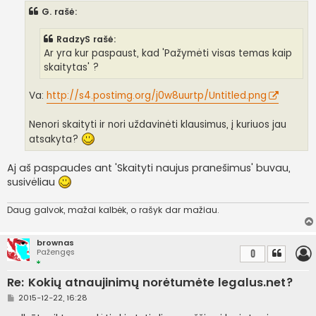
n
G. rašė:
d
a
r
RadzyS rašė:
t
i
Ar yra kur paspaust, kad 'Pažymėti visas temas kaip
n
skaitytas' ?
ė
Va:
http://s4.postimg.org/j0w8uurtp/Untitled.png
Nenori skaityti ir nori uždavinėti klausimus, į kuriuos jau
atsakyta?
Aj aš paspaudes ant 'Skaityti naujus pranešimus' buvau,
susivėliau
Daug galvok, mažai kalbėk, o rašyk dar mažiau.
brownas
Pažengęs
0
Re: Kokių atnaujinimų norėtumėte legalus.net?
S
2015-12-22, 16:28
t
a