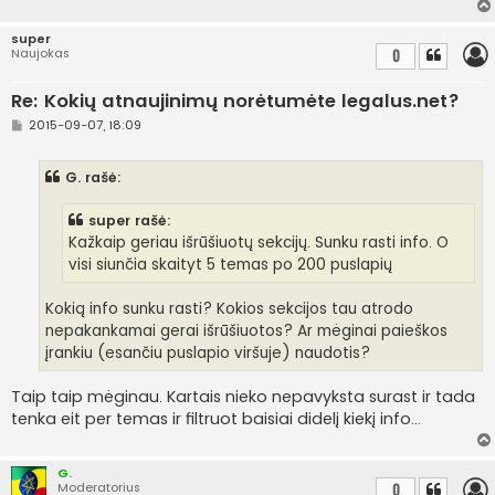
super
Naujokas
0
Re: Kokių atnaujinimų norėtumėte legalus.net?
S
2015-09-07, 18:09
t
a
n
G. rašė:
d
a
r
super rašė:
t
i
Kažkaip geriau išrūšiuotų sekcijų. Sunku rasti info. O
n
visi siunčia skaityt 5 temas po 200 puslapių
ė
Kokią info sunku rasti? Kokios sekcijos tau atrodo
nepakankamai gerai išrūšiuotos? Ar mėginai paieškos
įrankiu (esančiu puslapio viršuje) naudotis?
Taip taip mėginau. Kartais nieko nepavyksta surast ir tada
tenka eit per temas ir filtruot baisiai didelį kiekį info...
G.
Moderatorius
0