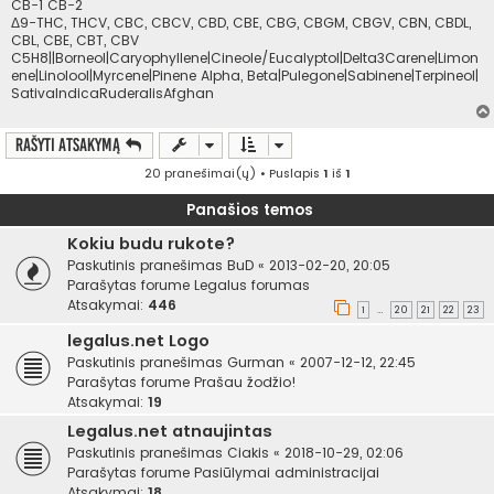
CB-1 CB-2
Δ9-THC, THCV, CBC, CBCV, CBD, CBE, CBG, CBGM, CBGV, CBN, CBDL,
CBL, CBE, CBT, CBV
C5H8||Borneol|Caryophyllene|Cineole/Eucalyptol|Delta3Carene|Limon
ene|Linolool|Myrcene|Pinene Alpha, Beta|Pulegone|Sabinene|Terpineol|
SativaIndicaRuderalisAfghan
Rašyti atsakymą
20 pranešimai(ų) • Puslapis
1
iš
1
Panašios temos
Kokiu budu rukote?
Paskutinis pranešimas
BuD
«
2013-02-20, 20:05
Parašytas forume
Legalus forumas
Atsakymai:
446
1
20
21
22
23
…
legalus.net Logo
Paskutinis pranešimas
Gurman
«
2007-12-12, 22:45
Parašytas forume
Prašau žodžio!
Atsakymai:
19
Legalus.net atnaujintas
Paskutinis pranešimas
Ciakis
«
2018-10-29, 02:06
Parašytas forume
Pasiūlymai administracijai
Atsakymai:
18