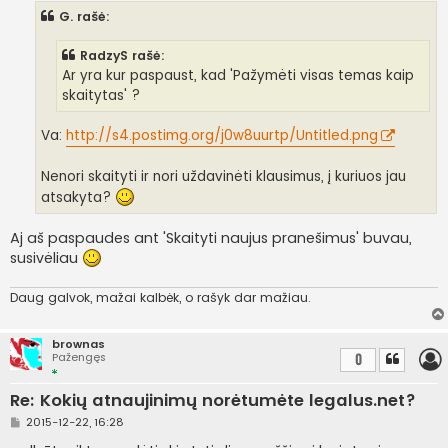
n
G. rašė:
d
a
r
RadzyS rašė:
t
i
Ar yra kur paspaust, kad 'Pažymėti visas temas kaip
n
skaitytas' ?
ė
Va:
http://s4.postimg.org/j0w8uurtp/Untitled.png
Nenori skaityti ir nori uždavinėti klausimus, į kuriuos jau
atsakyta?
Aj aš paspaudes ant 'Skaityti naujus pranešimus' buvau,
susivėliau
Daug galvok, mažai kalbėk, o rašyk dar mažiau.
brownas
Pažengęs
0
Re: Kokių atnaujinimų norėtumėte legalus.net?
S
2015-12-22, 16:28
t
a