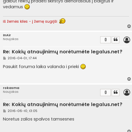
galbūt reiktų pradėti skirstyti dienoraščius į baigtus ir
n
vedamus
d
a
r
t
iš žemės kiles - į žemę sugrįši
i
n
ė
InAir
Naujokas
0
Re: Kokių atnaujinimų norėtumėte legalus.net?
S
2016-04-01, 17:44
t
a
Pasukit foruma laika valanda i prieki
n
d
a
r
t
rokasma
i
Naujokas
0
n
ė
Re: Kokių atnaujinimų norėtumėte legalus.net?
S
2016-06-10, 13:05
t
a
Noretus zalios spalvos tamsesnes
n
d
a