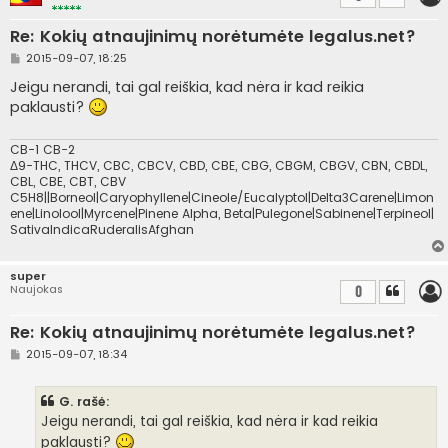
Re: Kokių atnaujinimų norėtumėte legalus.net?
S
2015-09-07, 18:25
t
a
Jeigu nerandi, tai gal reiškia, kad nėra ir kad reikia
n
paklausti?
d
a
r
t
CB-1 CB-2
i
Δ9-THC, THCV, CBC, CBCV, CBD, CBE, CBG, CBGM, CBGV, CBN, CBDL,
n
CBL, CBE, CBT, CBV
ė
C5H8||Borneol|Caryophyllene|Cineole/Eucalyptol|Delta3Carene|Limon
ene|Linolool|Myrcene|Pinene Alpha, Beta|Pulegone|Sabinene|Terpineol|
SativaIndicaRuderalisAfghan
super
Naujokas
0
Re: Kokių atnaujinimų norėtumėte legalus.net?
S
2015-09-07, 18:34
t
a
n
G. rašė:
d
a
Jeigu nerandi, tai gal reiškia, kad nėra ir kad reikia
r
paklausti?
t