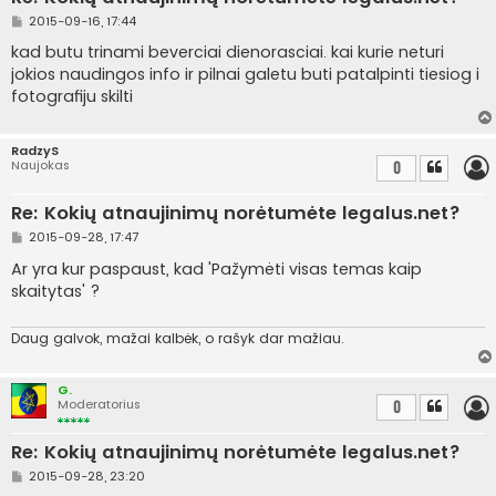
S
2015-09-16, 17:44
t
a
kad butu trinami beverciai dienorasciai. kai kurie neturi
n
jokios naudingos info ir pilnai galetu buti patalpinti tiesiog i
d
a
fotografiju skilti
r
t
i
n
RadzyS
ė
Naujokas
0
Re: Kokių atnaujinimų norėtumėte legalus.net?
S
2015-09-28, 17:47
t
a
Ar yra kur paspaust, kad 'Pažymėti visas temas kaip
n
skaitytas' ?
d
a
r
t
Daug galvok, mažai kalbėk, o rašyk dar mažiau.
i
n
ė
G.
Moderatorius
0
Re: Kokių atnaujinimų norėtumėte legalus.net?
S
2015-09-28, 23:20
t