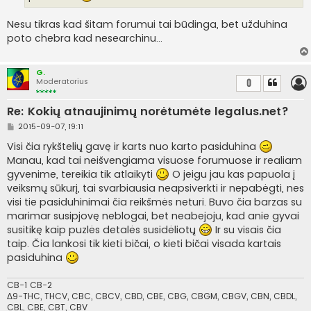
i
n
Nesu tikras kad šitam forumui tai būdinga, bet užduhina
ė
poto chebra kad nesearchinu...
G.
Moderatorius
0
Re: Kokių atnaujinimų norėtumėte legalus.net?
S
2015-09-07, 19:11
t
a
Visi čia rykštelių gavę ir karts nuo karto pasiduhina
n
Manau, kad tai neišvengiama visuose forumuose ir realiam
d
a
gyvenime, tereikia tik atlaikyti
O jeigu jau kas papuola į
r
veiksmų sūkurį, tai svarbiausia neapsiverkti ir nepabėgti, nes
t
i
visi tie pasiduhinimai čia reikšmės neturi. Buvo čia barzas su
n
marimar susipjovę neblogai, bet neabejoju, kad anie gyvai
ė
susitikę kaip puzlės detalės susidėliotų
Ir su visais čia
taip. Čia lankosi tik kieti bičai, o kieti bičai visada kartais
pasiduhina
CB-1 CB-2
Δ9-THC, THCV, CBC, CBCV, CBD, CBE, CBG, CBGM, CBGV, CBN, CBDL,
CBL, CBE, CBT, CBV