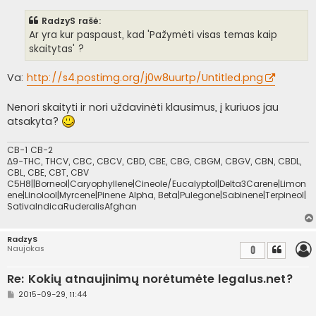
a
n
RadzyS rašė:
d
a
Ar yra kur paspaust, kad 'Pažymėti visas temas kaip
r
skaitytas' ?
t
i
n
Va:
http://s4.postimg.org/j0w8uurtp/Untitled.png
ė
Nenori skaityti ir nori uždavinėti klausimus, į kuriuos jau
atsakyta?
CB-1 CB-2
Δ9-THC, THCV, CBC, CBCV, CBD, CBE, CBG, CBGM, CBGV, CBN, CBDL,
CBL, CBE, CBT, CBV
C5H8||Borneol|Caryophyllene|Cineole/Eucalyptol|Delta3Carene|Limon
ene|Linolool|Myrcene|Pinene Alpha, Beta|Pulegone|Sabinene|Terpineol|
SativaIndicaRuderalisAfghan
RadzyS
Naujokas
0
Re: Kokių atnaujinimų norėtumėte legalus.net?
S
2015-09-29, 11:44
t
a