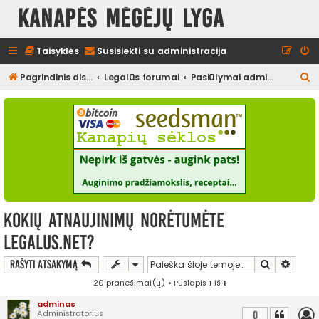
Kanapės mėgėjų lyga
Taisyklės
Susisiekti su administracija
I
Pagrindinis diskusijų puslapis
Legalūs forumai
Pasiūlymai administracijai
e
š
k
o
t
i
Kokių atnaujinimų norėtumėte
legalus.net?
Ieškoti
Išplės
Rašyti atsakymą
20 pranešimai(ų) • Puslapis
1
iš
1
adminas
Administratorius
0