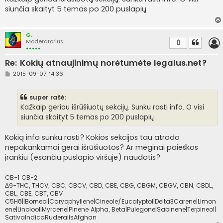
n
siunčia skaityt 5 temas po 200 puslapių
d
a
r
t
G.
i
Moderatorius
0
n
ė
Re: Kokių atnaujinimų norėtumėte legalus.net?
S
2015-09-07, 14:36
t
a
n
super rašė:
d
a
Kažkaip geriau išrūšiuotų sekcijų. Sunku rasti info. O visi
r
siunčia skaityt 5 temas po 200 puslapių
t
i
n
Kokią info sunku rasti? Kokios sekcijos tau atrodo
ė
nepakankamai gerai išrūšiuotos? Ar mėginai paieškos
įrankiu (esančiu puslapio viršuje) naudotis?
CB-1 CB-2
Δ9-THC, THCV, CBC, CBCV, CBD, CBE, CBG, CBGM, CBGV, CBN, CBDL,
CBL, CBE, CBT, CBV
C5H8||Borneol|Caryophyllene|Cineole/Eucalyptol|Delta3Carene|Limon
ene|Linolool|Myrcene|Pinene Alpha, Beta|Pulegone|Sabinene|Terpineol|
SativaIndicaRuderalisAfghan