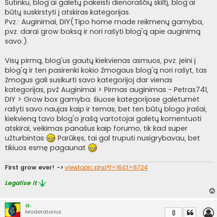
i
Sutinku, blog'ai galėtų pakeisti dienoraščių skiltį, blog'ai
n
būtų suskirstyti į atskiras kategorijas.
ė
Pvz.: Auginimai, DIY(Tipo home made reikmenų gamyba,
pvz. darai grow boksą ir nori rašyti blog'ą apie auginimą
savo.).
Visų pirmą, blog'us gautų kiekvienas asmuos, pvz. įeini į
blog'ą ir ten pasirenki kokio žmogaus blog'ą nori rašyt, tas
žmogus gali susikurti savo kategorijoj dar vienas
kategorijas, pvž Auginimai > Pirmas auginimas - Petras741,
DIY > Grow box gamyba. šiuose kategorijose galėtumėt
rašyti savo naujas kaip ir temas, bet ten būtų blogo įrašai,
kiekvieną tavo blog'o įrašą vartotojai galėtų komentuoti
atskirai, veikimas panašus kaip forumo, tik kad super
užturbintas
Parūkęs, tai gal truputi nusigrybavau, bet
tikiuos esmę pagaunat
First grow ever!
->
viewtopic.php?f=16&t=6724
Legalise it
G.
Moderatorius
0