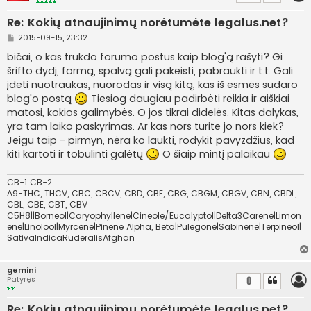
Re: Kokių atnaujinimų norėtumėte legalus.net?
S
2015-09-15, 23:32
t
a
bičai, o kas trukdo forumo postus kaip blog'ą rašyti? Gi
n
šrifto dydį, formą, spalvą gali pakeisti, pabraukti ir t.t. Gali
d
a
įdėti nuotraukas, nuorodas ir visą kitą, kas iš esmės sudaro
r
blog'o postą
Tiesiog daugiau padirbėti reikia ir aiškiai
t
i
matosi, kokios galimybės. O jos tikrai didelės. Kitas dalykas,
n
yra tam laiko paskyrimas. Ar kas nors turite jo nors kiek?
ė
Jeigu taip - pirmyn, nėra ko laukti, rodykit pavyzdžius, kad
kiti kartoti ir tobulinti galėtų
O šiaip mintį palaikau
CB-1 CB-2
Δ9-THC, THCV, CBC, CBCV, CBD, CBE, CBG, CBGM, CBGV, CBN, CBDL,
CBL, CBE, CBT, CBV
C5H8||Borneol|Caryophyllene|Cineole/Eucalyptol|Delta3Carene|Limon
ene|Linolool|Myrcene|Pinene Alpha, Beta|Pulegone|Sabinene|Terpineol|
SativaIndicaRuderalisAfghan
gemini
Patyręs
0
Re: Kokių atnaujinimų norėtumėte legalus.net?