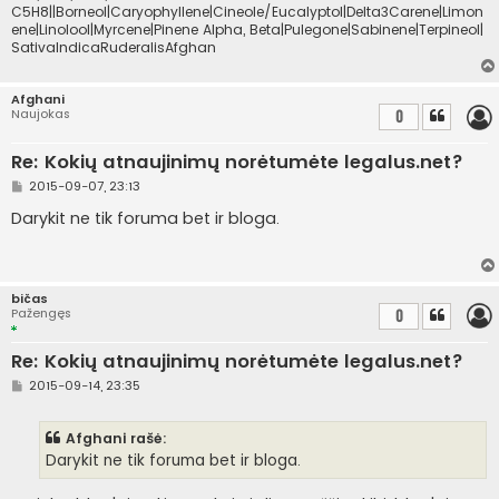
C5H8||Borneol|Caryophyllene|Cineole/Eucalyptol|Delta3Carene|Limon
ene|Linolool|Myrcene|Pinene Alpha, Beta|Pulegone|Sabinene|Terpineol|
SativaIndicaRuderalisAfghan
Afghani
Naujokas
0
Re: Kokių atnaujinimų norėtumėte legalus.net?
S
2015-09-07, 23:13
t
a
Darykit ne tik foruma bet ir bloga.
n
d
a
r
t
bičas
i
Pažengęs
0
n
ė
Re: Kokių atnaujinimų norėtumėte legalus.net?
S
2015-09-14, 23:35
t
a
n
Afghani rašė:
d
a
Darykit ne tik foruma bet ir bloga.
r
t