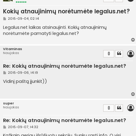
Kokių atnaujinimų norėtumėte legalus.net?
S
2015-09-04, 02:14
t
a
Legalus.net laikas atsinaujinti. Kokių atnaujinimų
n
norėtumėte pamatyti legalus.net?
d
a
r
t
Vitaminas
i
Naujokas
0
n
ė
Re: Kokių atnaujinimų norėtumėte legalus.net?
S
2015-09-06, 14:19
t
a
Vidinį paštą įjunkit))
n
d
a
r
t
super
i
Naujokas
0
n
ė
Re: Kokių atnaujinimų norėtumėte legalus.net?
S
2015-09-07, 14:32
t
a
Kažkaip geriau išrūšiuotų sekcijų. Sunku rasti info. O visi