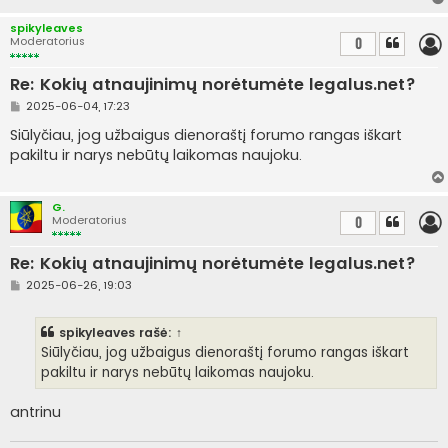
r
t
spikyleaves
i
Moderatorius
0
n
ė
Re: Kokių atnaujinimų norėtumėte legalus.net?
S
2025-06-04, 17:23
t
a
Siūlyčiau, jog užbaigus dienoraštį forumo rangas iškart
n
pakiltu ir narys nebūtų laikomas naujoku.
d
a
r
t
G.
i
Moderatorius
0
n
ė
Re: Kokių atnaujinimų norėtumėte legalus.net?
S
2025-06-26, 19:03
t
a
n
spikyleaves
rašė:
↑
d
a
Siūlyčiau, jog užbaigus dienoraštį forumo rangas iškart
r
pakiltu ir narys nebūtų laikomas naujoku.
t
i
n
antrinu
ė