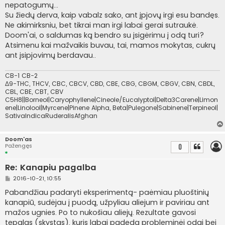
nepatogumų...
Su žiedų derva, kaip vabalz sako, ant įpjovų irgi esu bandęs.
Ne akimirksniu, bet tikrai man irgi labai gerai sutraukė.
Doom'ai, o saldumas ką bendro su įsigėrimu į odą turi?
Atsimenu kai mažvaikis buvau, tai, mamos mokytas, cukrų
ant įsipjovimų berdavau..
CB-1 CB-2
Δ9-THC, THCV, CBC, CBCV, CBD, CBE, CBG, CBGM, CBGV, CBN, CBDL,
CBL, CBE, CBT, CBV
C5H8||Borneol|Caryophyllene|Cineole/Eucalyptol|Delta3Carene|Limon
ene|Linolool|Myrcene|Pinene Alpha, Beta|Pulegone|Sabinene|Terpineol|
SativaIndicaRuderalisAfghan
Doom'as
Pažengęs
0
Re: Kanapiu pagalba
S
2016-10-21, 10:55
t
a
Pabandžiau padaryti eksperimentą- paėmiau pluoštinių
n
kanapiū, sudėjau į puodą, užpyliau aliejum ir paviriau ant
d
a
mažos ugnies. Po to nukošiau aliejų. Rezultate gavosi
r
tepalas (skystas), kuris labai padeda probleminėi odai bei
t