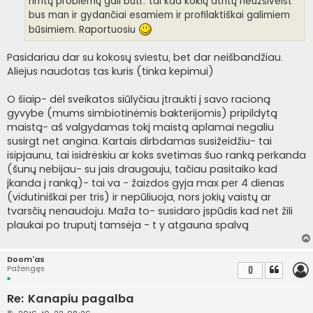
rimtų problemų gali būti.. tai kad kokių atritų neužsiveist
bus man ir gydančiai esamiem ir profilaktiškai galimiem
būsimiem. Raportuosiu
Pasidariau dar su kokosų sviestu, bet dar neišbandžiau.
Aliejus naudotas tas kuris (tinka kepimui)
O šiaip- dėl sveikatos siūlyčiau įtraukti į savo racioną
gyvybe (mums simbiotinėmis bakterijomis) pripildytą
maistą- aš valgydamas tokį maistą aplamai negaliu
susirgt net angina. Kartais dirbdamas susižeidžiu- tai
isipjaunu, tai isidrėskiu ar koks svetimas šuo ranką perkanda
(šunų nebijau- su jais draugauju, tačiau pasitaiko kad
įkanda į ranką)- tai va - žaizdos gyja max per 4 dienas
(vidutiniškai per tris) ir nepūliuoja, nors jokių vaistų ar
tvarsčių nenaudoju. Maža to- susidaro įspūdis kad net žili
plaukai po truputį tamsėja - t y atgauna spalvą
Doom'as
Pažengęs
0
Re: Kanapiu pagalba