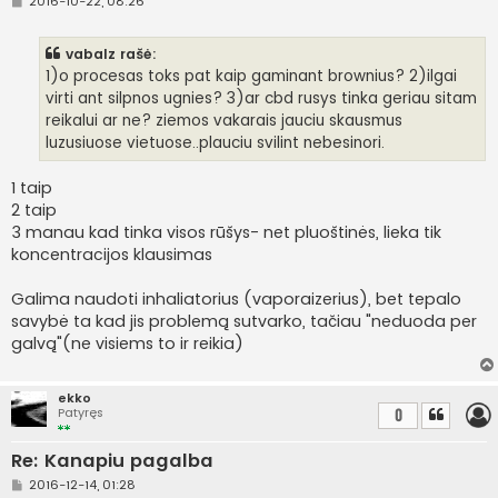
S
2016-10-22, 08:26
t
a
n
vabalz rašė:
d
a
1)o procesas toks pat kaip gaminant brownius? 2)ilgai
r
virti ant silpnos ugnies? 3)ar cbd rusys tinka geriau sitam
t
i
reikalui ar ne? ziemos vakarais jauciu skausmus
n
luzusiuose vietuose..plauciu svilint nebesinori.
ė
1 taip
2 taip
3 manau kad tinka visos rūšys- net pluoštinės, lieka tik
koncentracijos klausimas
Galima naudoti inhaliatorius (vaporaizerius), bet tepalo
savybė ta kad jis problemą sutvarko, tačiau "neduoda per
galvą"(ne visiems to ir reikia)
ekko
Patyręs
0
Re: Kanapiu pagalba
S
2016-12-14, 01:28
t