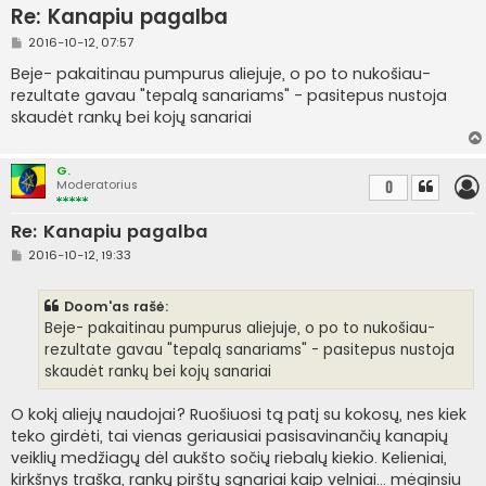
Re: Kanapiu pagalba
S
2016-10-12, 07:57
t
a
Beje- pakaitinau pumpurus aliejuje, o po to nukošiau-
n
rezultate gavau "tepalą sanariams" - pasitepus nustoja
d
a
skaudėt rankų bei kojų sanariai
r
t
i
n
G.
ė
Moderatorius
0
Re: Kanapiu pagalba
S
2016-10-12, 19:33
t
a
n
Doom'as rašė:
d
a
Beje- pakaitinau pumpurus aliejuje, o po to nukošiau-
r
rezultate gavau "tepalą sanariams" - pasitepus nustoja
t
i
skaudėt rankų bei kojų sanariai
n
ė
O kokį aliejų naudojai? Ruošiuosi tą patį su kokosų, nes kiek
teko girdėti, tai vienas geriausiai pasisavinančių kanapių
veiklių medžiagų dėl aukšto sočių riebalų kiekio. Kelieniai,
kirkšnys traška, rankų pirštų sąnariai kaip velniai... mėginsiu