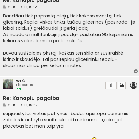
Re: Kanapiu pagalba
S
2016-10-14, 10:12
t
a
Bandžiau tiek paprastą aliejų, tiek kokoso sviestą, tiek
n
gliceriną. Realiai viskas tinka, tačiau glicerinas (pasirodo.-jis
d
a
labai saldus) greičiausiai įsigeria į odą.
r
Aš naudoju multifunkcijinį puodą- pastatau 95 laipsniams
t
i
kelioms valandoms, o po to nukošiu.
n
ė
Buvau susižalojęs pirštą- kažkas ten skilo ar susitraiškė-
ištino ir skaudėjo. Tai pasitepiau glicerininiu tepalu-
skausmas dingo per kelias minutes.
WTČ
Ekspertas
0
Re: Kanapiu pagalba
S
2016-10-14, 19:27
t
a
supjaustytas vietas patrynus i budus apsitepa dervomis
n
zaizdos ir ant ryto suaitraukia iki minimumo :¢ cia gal
d
a
placebas bet man taip yra
r
t
i