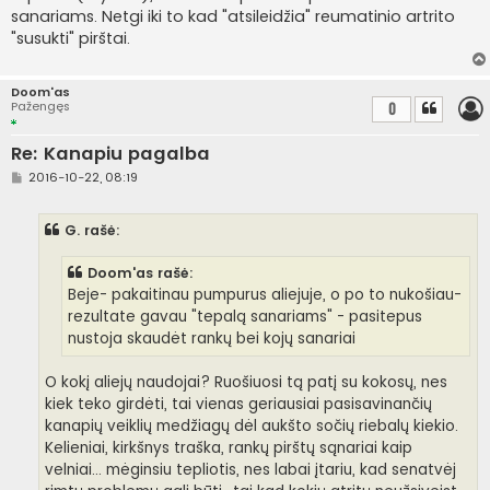
i
sanariams. Netgi iki to kad "atsileidžia" reumatinio artrito
n
"susukti" pirštai.
ė
Doom'as
Pažengęs
0
Re: Kanapiu pagalba
S
2016-10-22, 08:19
t
a
n
G. rašė:
d
a
r
Doom'as rašė:
t
i
Beje- pakaitinau pumpurus aliejuje, o po to nukošiau-
n
rezultate gavau "tepalą sanariams" - pasitepus
ė
nustoja skaudėt rankų bei kojų sanariai
O kokį aliejų naudojai? Ruošiuosi tą patį su kokosų, nes
kiek teko girdėti, tai vienas geriausiai pasisavinančių
kanapių veiklių medžiagų dėl aukšto sočių riebalų kiekio.
Kelieniai, kirkšnys traška, rankų pirštų sąnariai kaip
velniai... mėginsiu tepliotis, nes labai įtariu, kad senatvėj