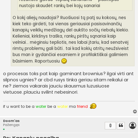
nustoja skaudėt rankų bei kojų sanariai
O kokį aliejų naudojai? Ruošiuosi tą patį su kokosų, nes
kiek teko girdėti, tai vienas geriausiai pasisavinančių
kanapių veiklių medžiagų dėl aukšto sočių riebalų kiekio.
Kelieniai, kirkšnys traška, rankų pirštų sąnariai kaip
velniai... mėginsiu tepliotis, nes labai įtariu, kad senatvėj
rimtų problemų gali būti.. tai kad kokių atritų neužsiveist
bus man ir gydančiai esamiem ir profilaktiškai galimiem
būsimiem. Raportuosiu
o procesas toks pat kaip gaminant brownius? ilgai virti ant
silpnos ugnies? ar cbd rusys tinka geriau sitam reikalui ar
ne? ziemos vakarais jauciu skausmus luzusiuose
vietuose..plauciu svilint nebesinori.
if u want to be a
water
be a
water
ma
friend
Doom'as
Pažengęs
0