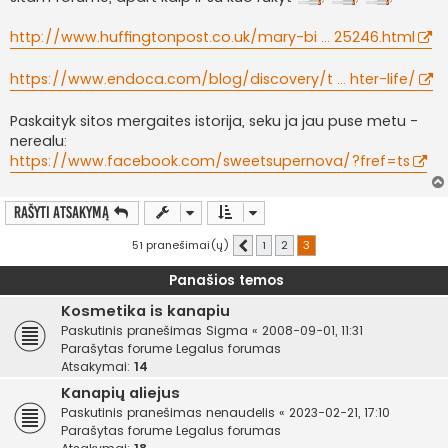
http://www.huffingtonpost.co.uk/mary-bi ... 25246.html
https://www.endoca.com/blog/discovery/t ... hter-life/
Paskaityk sitos mergaites istorija, seku ja jau puse metu -
nerealu:
https://www.facebook.com/sweetsupernova/?fref=ts
Rašyti atsakymą
51 pranešimai(ų)
1
2
3
Ankstesnis
Panašios temos
Kosmetika is kanapiu
Paskutinis pranešimas
Sigma
«
2008-09-01, 11:31
Parašytas forume
Legalus forumas
Atsakymai:
14
Kanapių aliejus
Paskutinis pranešimas
nenaudelis
«
2023-02-21, 17:10
Parašytas forume
Legalus forumas