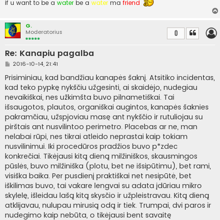
if u want to be a
water
be a
water
ma
friend
n
ė
G.
Moderatorius
0
Re: Kanapiu pagalba
S
2016-10-14, 21:41
t
a
Prisiminiau, kad bandžiau kanapės šaknį. Atsitiko incidentas,
n
kad teko pypkę nykščiu užgesinti, ai skaidėjo, nudegiau
d
a
nevaikiškai, nes užkimšta buvo pilnametiškai. Tai
r
išsaugotos, plautos, organiškai augintos, kanapės šaknies
t
i
pakramčiau, užspjoviau masę ant nykščio ir rutuliojau su
n
pirštais ant nusvilintoo perimetro. Placebas ar ne, man
ė
nelabai rūpi, nes tikrai atleido neprastai kaip tokiam
nusvilinimui. Iki procedūros pradžios buvo p*zdec
konkrečiai. Tikėjausi kitą dieną milžiniškos, skausmingos
pūslės, buvo milžiniška (plotu, bet ne išsipūtimu), bet rami,
visiška baika. Per pusdienį praktiškai net nesipūtė, bet
iškilimas buvo, tai vakare lengvai su adata įdūriau mikro
skylelę, išleidau lašą kitą skysčio ir užpleistravau. Kitą dieną
atklijavau, nulupau mirusią odą ir tiek. Trumpai, dvi paros ir
nudegimo kaip nebūta, o tikėjausi bent savaitę