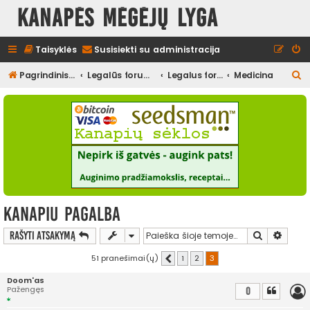
Kanapės mėgėjų lyga
Taisyklės
Susisiekti su administracija
I
Pagrindinis diskusijų puslapis
Legalūs forumai
Legalus forumas
Medicina
e
š
k
o
t
i
Kanapiu pagalba
Ieškoti
Išplės
Rašyti atsakymą
51 pranešimai(ų)
1
2
3
Ankstesnis
Doom'as
Pažengęs
0