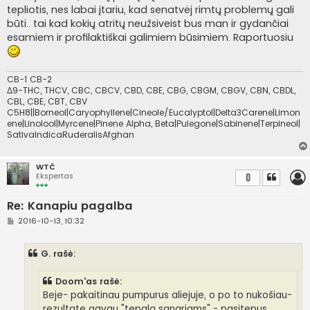
tepliotis, nes labai įtariu, kad senatvėj rimtų problemų gali
būti.. tai kad kokių atritų neužsiveist bus man ir gydančiai
esamiem ir profilaktiškai galimiem būsimiem. Raportuosiu
CB-1 CB-2
Δ9-THC, THCV, CBC, CBCV, CBD, CBE, CBG, CBGM, CBGV, CBN, CBDL,
CBL, CBE, CBT, CBV
C5H8||Borneol|Caryophyllene|Cineole/Eucalyptol|Delta3Carene|Limon
ene|Linolool|Myrcene|Pinene Alpha, Beta|Pulegone|Sabinene|Terpineol|
SativaIndicaRuderalisAfghan
WTČ
Ekspertas
0
Re: Kanapiu pagalba
S
2016-10-13, 10:32
t
a
n
G. rašė:
d
a
r
Doom'as rašė:
t
i
Beje- pakaitinau pumpurus aliejuje, o po to nukošiau-
n
rezultate gavau "tepalą sanariams" - pasitepus
ė