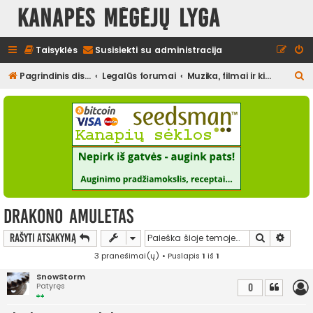
Kanapės mėgėjų lyga
Taisyklės
Susisiekti su administracija
I
Pagrindinis diskusijų puslapis
Legalūs forumai
Muzika, filmai ir kita media, pramogos
e
š
k
o
t
i
drakono amuletas
Ieškoti
Išplės
Rašyti atsakymą
3 pranešimai(ų) • Puslapis
1
iš
1
SnowStorm
Patyręs
0