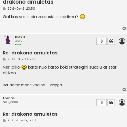
drakono amuletas
S
2019-01-19, 23:50
t
a
Gal kas yra is cia zaidusiu si zaidima?
n
d
a
r
t
Ciakis
i
Guru
0
n
ė
Re: drakono amuletas
S
2019-01-20, 02:56
t
a
Ner laiko
karts nuo karto koki strategini sukalu ar star
n
citizen
d
a
r
t
Bet darbe mane vadina - Veryga
i
n
ė
tronas
Naujokas
0
Re: drakono amuletas
S
2025-08-18, 12:01
t