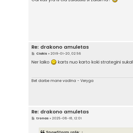
n
d
a
r
t
i
n
ė
Re: drakono amuletas
S
Ciakis
»
2019-01-20, 02:56
t
a
Ner laiko
karts nuo karto koki strategini sukal
n
d
a
r
t
Bet darbe mane vadina - Veryga
i
n
ė
Re: drakono amuletas
S
tronas
»
2025-08-18, 12:01
t
a
n
SnowStorm
rašė:
↑