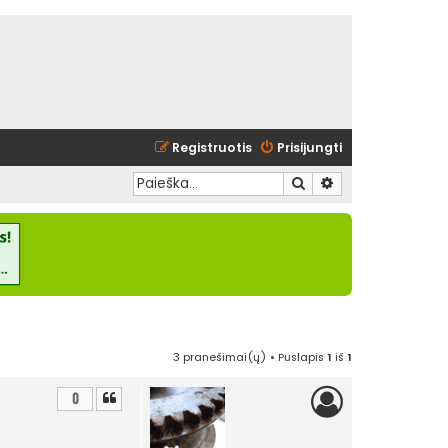
Registruotis
Prisijungti
Ieškoti
Išplėstinė paieška
3 pranešimai(ų) • Puslapis
1
iš
1
0