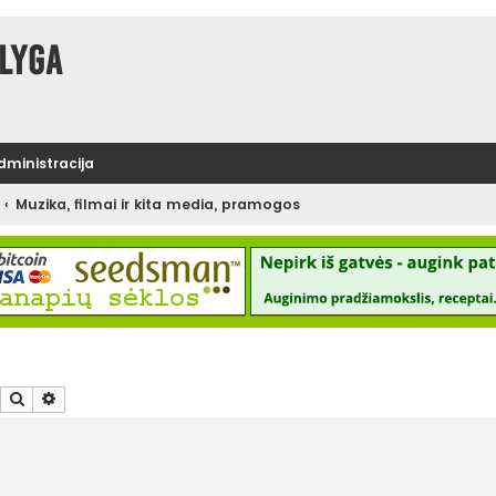
lyga
administracija
Muzika, filmai ir kita media, pramogos
Ieškoti
Išplėstinė paieška