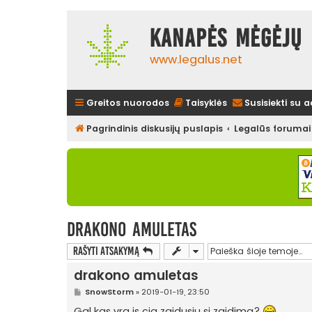
Kanapės mėgėjų 
www.legalus.net
Greitos nuorodos
Taisyklės
Susisiekti su 
Pagrindinis diskusijų puslapis
Legalūs forumai
drakono amuletas
Rašyti atsakymą
drakono amuletas
S
SnowStorm
»
2019-01-19, 23:50
t
a
Gal kas yra is cia zaidusiu si zaidima?