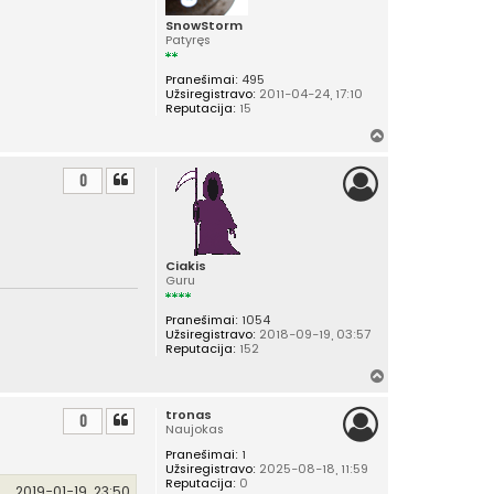
SnowStorm
Patyręs
Pranešimai:
495
Užsiregistravo:
2011-04-24, 17:10
Reputacija:
15
Į
v
i
0
r
š
ų
Ciakis
Guru
Pranešimai:
1054
Užsiregistravo:
2018-09-19, 03:57
Reputacija:
152
Į
v
tronas
i
0
Naujokas
r
Pranešimai:
1
š
Užsiregistravo:
2025-08-18, 11:59
ų
Reputacija:
0
2019-01-19, 23:50