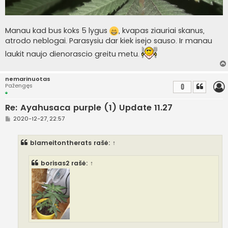
Manau kad bus koks 5 lygus
, kvapas ziauriai skanus,
atrodo neblogai. Parasysiu dar kiek isejo sauso. Ir manau
laukit naujo dienorascio greitu metu.
nemarinuotas
Pažengęs
0
Re: Ayahusaca purple (1) Update 11.27
S
2020-12-27, 22:57
t
a
n
blameitontherats
rašė:
↑
d
a
r
borisas2
rašė:
↑
t
i
n
ė