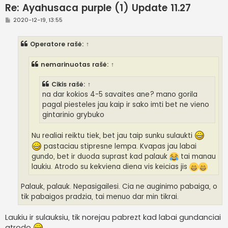
Re: Ayahusaca purple (1) Update 11.27
S
2020-12-19, 13:55
t
a
n
Operatore
rašė:
↑
d
a
r
nemarinuotas
rašė:
↑
t
i
n
Cikis
rašė:
↑
ė
na dar kokios 4-5 savaites ane? mano gorila
pagal piesteles jau kaip ir sako imti bet ne vieno
gintarinio grybuko
Nu realiai reiktu tiek, bet jau taip sunku sulaukti
pastaciau stipresne lempa. Kvapas jau labai
gundo, bet ir duoda suprast kad palauk
tai manau
laukiu. Atrodo su kekviena diena vis keicias jis
Palauk, palauk. Nepasigailesi. Cia ne auginimo pabaiga, o
tik pabaigos pradzia, tai menuo dar min tikrai.
Laukiu ir sulauksiu, tik norejau pabrezt kad labai gundanciai
atrodo