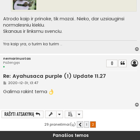
Atrodo kaip ir prinoke, tik mazai.. Nieko, dar uzsiauginsi
normalesniu kiekiu.
Skanaus ir linksmu svenciu.
Yra kaip yra, o turim ka turim ..
nemarinuotas
Pažengęs
0
Re: Ayahusaca purple (1) Update 11.27
S
2020-12-31, 13:47
t
a
Galima rakint tema
n
d
a
r
t
Rašyti atsakymą
i
n
ė
29 pranešimai(ų)
1
2
Ankstesnis
Panašios temos