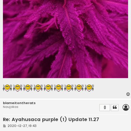
blameitontherats
Naujokas
0
Re: Ayahusaca purple (1) Update 11.27
S
2020-12-27, 19:43
t