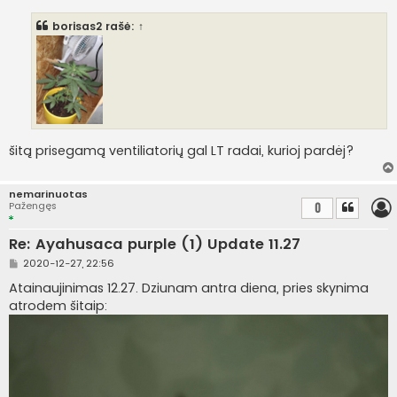
a
n
borisas2
rašė:
↑
d
a
r
t
i
n
ė
šitą prisegamą ventiliatorių gal LT radai, kurioj pardėj?
nemarinuotas
Pažengęs
0
Re: Ayahusaca purple (1) Update 11.27
S
2020-12-27, 22:56
t
a
Atainaujinimas 12.27. Dziunam antra diena, pries skynima
n
atrodem šitaip:
d
a
r
t
i
n
ė