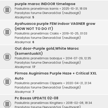
purple maroc INDOOR timelapse
Paskutinis pranešimas
karnis
«
2025-10-31, 18:09
Parašytas forume
Dienoraščiai (neužbaigti)
Atsakymai:
5
Ayahuasca purple FEM indoor VAGNER grow
(HOW NOT TO DO IT)
Paskutinis pranešimas
Ciakis
«
2019-10-25, 01:03
Parašytas forume
Dienoraščiai (neužbaigti)
Atsakymai:
6
Out door-Purple gold,White Maroc
(komentuokit)
Paskutinis pranešimas
babajus
«
2014-07-29, 12:35
Parašytas forume
Dienoraščiai (neužbaigti)
Atsakymai:
17
Pirmas Auginimas Purple Haze + Critical XXL
Auto
Paskutinis pranešimas
Clipperis
«
2020-04-21, 21:34
Parašytas forume
Dienoraščiai (neužbaigti)
Atsakymai:
7
Pc Boxas UPDATE 02-08
Paskutinis pranešimas
KingHero
«
2018-02-08, 18:34
Parašytas forume
Dienoraščiai (neužbaigti)