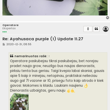
Operatore
Ekspertas
0
Re: Ayahusaca purple (1) Update 11.27
S
2020-12-31, 08:55
t
a
n
nemarinuotas
rašė:
↑
d
a
Operatore paskubejau tikrai paskubejau, bet norejau
r
pradet nauja grow, neuzilgo bus naujas dienorastis,
t
i
pirksiu tenta bus geriau. Taigi kvepia labai skaniai, gausis
n
apie 5 kaip ir minejau, netopinau, praktiskai nelieciau
ė
augo gal 7l vazone ar 10, prisegu foto kaip atrodo ir kiek
gavosi. Mokomes is klaidu. Laukiam naujienu
Dienorastis uzbaigtas, geru nauju