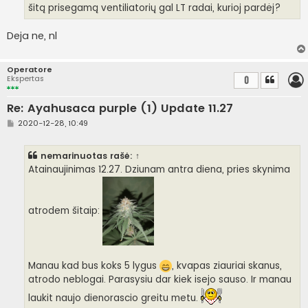
šitą prisegamą ventiliatorių gal LT radai, kurioj pardėj?
Deja ne, nl
Operatore
Ekspertas
0
Re: Ayahusaca purple (1) Update 11.27
S
2020-12-28, 10:49
t
a
n
nemarinuotas
rašė:
↑
d
a
Atainaujinimas 12.27. Dziunam antra diena, pries skynima
r
t
i
n
atrodem šitaip:
ė
Manau kad bus koks 5 lygus
, kvapas ziauriai skanus,
atrodo neblogai. Parasysiu dar kiek isejo sauso. Ir manau
laukit naujo dienorascio greitu metu.