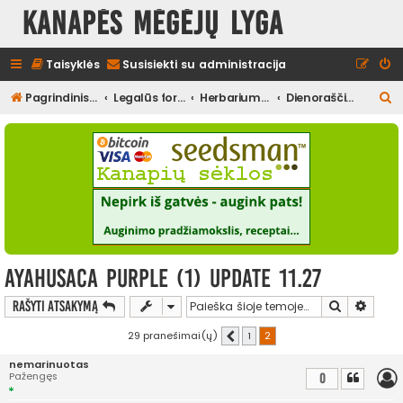
Kanapės mėgėjų lyga
Taisyklės
Susisiekti su administracija
I
Pagrindinis diskusijų puslapis
Legalūs forumai
Herbariumas
Dienoraščiai (neužbaigti)
e
š
k
o
t
i
Ayahusaca purple (1) Update 11.27
Ieškoti
Išplės
Rašyti atsakymą
29 pranešimai(ų)
1
2
Ankstesnis
nemarinuotas
Pažengęs
0