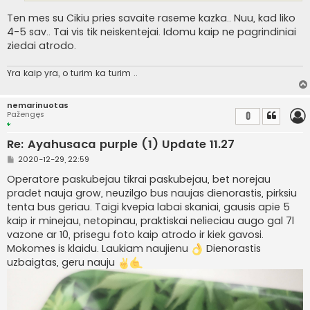
Ten mes su Cikiu pries savaite raseme kazka.. Nuu, kad liko
4-5 sav.. Tai vis tik neiskentejai. Idomu kaip ne pagrindiniai
ziedai atrodo.
Yra kaip yra, o turim ka turim ..
nemarinuotas
Pažengęs
0
Re: Ayahusaca purple (1) Update 11.27
S
2020-12-29, 22:59
t
a
Operatore paskubejau tikrai paskubejau, bet norejau
n
pradet nauja grow, neuzilgo bus naujas dienorastis, pirksiu
d
a
tenta bus geriau. Taigi kvepia labai skaniai, gausis apie 5
r
kaip ir minejau, netopinau, praktiskai nelieciau augo gal 7l
t
i
vazone ar 10, prisegu foto kaip atrodo ir kiek gavosi.
n
Mokomes is klaidu. Laukiam naujienu
Dienorastis
ė
uzbaigtas, geru nauju