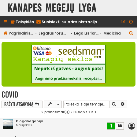
Kanapės mėgėjų lyga
Taisyklės
Susisiekti su administracija
I
Pagrindinis diskusijų puslapis
Legalūs forumai
Legalus forumas
Medicina
e
š
k
o
t
i
Covid
Ieškoti
Išplės
Rašyti atsakymą
2 pranešimai(ų) • Puslapis
1
iš
1
blogabegonija
Naujokas
1