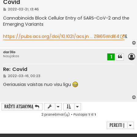
Covid
S
2022-02-21, 13:46
t
a
Cannabinoids Block Cellular Entry of SARS-CoV-2 and the
n
Emerging Variants
d
a
r
https://pubs.acs.org/doi/10.1021/acs.jn ... Z8I65WdlE4
&
t
i
n
ė
dar3lis
Naujokas
1
Re: Covid
S
2022-03-16, 00:23
t
a
Geriausias vaistas nuo visu ligu
n
d
a
r
t
Rašyti atsakymą
i
n
2 pranešimai(ų) • Puslapis
1
iš
1
ė
Pereiti į