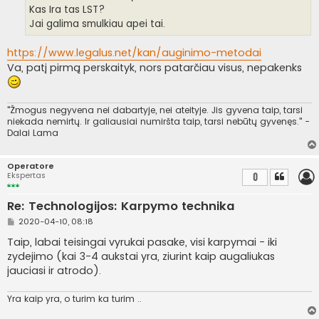
r
Kas Ira tas LST?
t
i
Jai galima smulkiau apei tai.
n
ė
https://www.legalus.net/kan/auginimo-metodai
Va, patį pirmą perskaityk, nors patarčiau visus, nepakenks
"Žmogus negyvena nei dabartyje, nei ateityje. Jis gyvena taip, tarsi
niekada nemirtų. Ir galiausiai numiršta taip, tarsi nebūtų gyvenęs." -
Dalai Lama
Operatore
Ekspertas
0
Re: Technologijos: Karpymo technika
S
2020-04-10, 08:18
t
a
Taip, labai teisingai vyrukai pasake, visi karpymai - iki
n
zydejimo (kai 3-4 aukstai yra, ziurint kaip augaliukas
d
a
jauciasi ir atrodo).
r
t
i
Yra kaip yra, o turim ka turim ..
n
ė