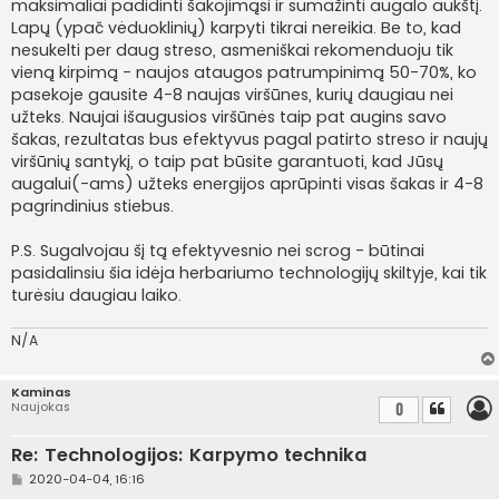
maksimaliai padidinti šakojimąsi ir sumažinti augalo aukštį.
Lapų (ypač vėduoklinių) karpyti tikrai nereikia. Be to, kad
nesukelti per daug streso, asmeniškai rekomenduoju tik
vieną kirpimą - naujos ataugos patrumpinimą 50-70%, ko
pasekoje gausite 4-8 naujas viršūnes, kurių daugiau nei
užteks. Naujai išaugusios viršūnės taip pat augins savo
šakas, rezultatas bus efektyvus pagal patirto streso ir naujų
viršūnių santykį, o taip pat būsite garantuoti, kad Jūsų
augalui(-ams) užteks energijos aprūpinti visas šakas ir 4-8
pagrindinius stiebus.
P.S. Sugalvojau šį tą efektyvesnio nei scrog - būtinai
pasidalinsiu šia idėja herbariumo technologijų skiltyje, kai tik
turėsiu daugiau laiko.
N/A
Kaminas
Naujokas
0
Re: Technologijos: Karpymo technika
S
2020-04-04, 16:16
t