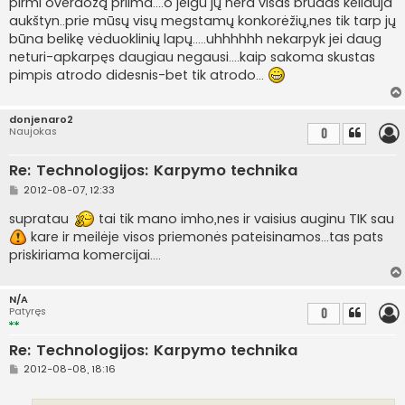
pirmi overdozą priima....o jeigu jų nėra visas brūdas keliauja
aukštyn..prie mūsų visų megstamų konkorėžių,nes tik tarp jų
būna belikę vėduoklinių lapų.....uhhhhhh nekarpyk jei daug
neturi-apkarpęs daugiau negausi....kaip sakoma skustas
pimpis atrodo didesnis-bet tik atrodo...
donjenaro2
Naujokas
0
Re: Technologijos: Karpymo technika
S
2012-08-07, 12:33
t
a
supratau
tai tik mano imho,nes ir vaisius auginu TIK sau
n
kare ir meilėje visos priemonės pateisinamos...tas pats
d
a
priskiriama komercijai....
r
t
i
n
N/A
ė
Patyręs
0
Re: Technologijos: Karpymo technika
S
2012-08-08, 18:16
t
a
n