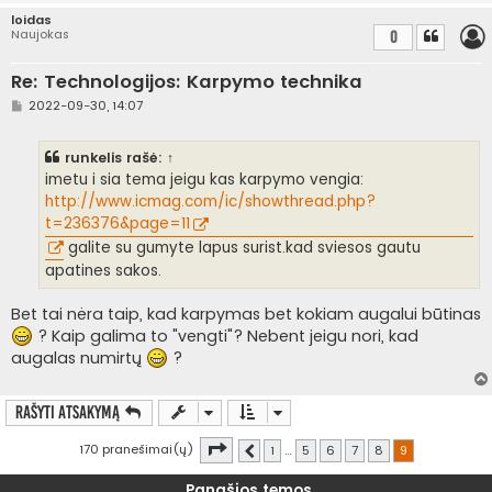
loidas
Naujokas
0
Re: Technologijos: Karpymo technika
S
2022-09-30, 14:07
t
a
n
runkelis
rašė:
↑
d
a
imetu i sia tema jeigu kas karpymo vengia:
r
http://www.icmag.com/ic/showthread.php?
t
i
t=236376&page=11
n
galite su gumyte lapus surist.kad sviesos gautu
ė
apatines sakos.
Bet tai nėra taip, kad karpymas bet kokiam augalui būtinas
? Kaip galima to "vengti"? Nebent jeigu nori, kad
augalas numirtų
?
Rašyti atsakymą
Puslapis
9
iš
9
170 pranešimai(ų)
1
…
5
6
7
8
9
Ankstesnis
Panašios temos