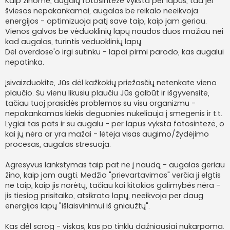
Kaip žinome, augalų fotosintezė vyksta per lapus, tad jei
šviesos nepakankamai, augalas be reikalo neeikvoja
energijos - optimizuoja patį save taip, kaip jam geriau.
Vienos galvos be vėduoklinių lapų naudos duos mažiau nei
kad augalas, turintis vėduoklinių lapų.
Dėl overdose'o irgi sutinku - lapai pirmi parodo, kas augalui
nepatinka.
Įsivaizduokite, Jūs dėl kažkokių priežasčių netenkate vieno
plaučio. Su vienu likusiu plaučiu Jūs galbūt ir išgyvensite,
tačiau tuoj prasidės problemos su visu organizmu -
nepakankamas kiekis deguonies nukeliauja į smegenis ir t.t.
Lygiai tas pats ir su augalu - per lapus vyksta fotosintezė, o
kai jų nėra ar yra mažai - lėtėja visas augimo/žydėjimo
procesas, augalas stresuoja.
Agresyvus lankstymas taip pat ne į naudą - augalas geriau
žino, kaip jam augti. Medžio "prievartavimas" verčia jį elgtis
ne taip, kaip jis norėtų, tačiau kai kitokios galimybės nėra -
jis tiesiog prisitaiko, atsikrato lapų, neeikvoja per daug
energijos lapų "išlaisvinimui iš gniaužtų".
Kas dėl scrog - viskas, kas po tinklu dažniausiai nukarpoma.