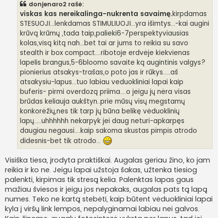
donjenaro2 rašė:
d
a
viskas kas nereikalinga-nukrenta savaimę.
kirpdamas
r
STESUOJI...lenkdamas STIMULIUOJI...yra išimtys...-kai augini
t
i
krūvą krūmų ,tada taip,palieki6-7perspektyviausias
n
kolas,visą kitą nah...bet tai ar jums to reikia su savo
ė
stealth ir box compact....ribotoje erdvėje kiekvienas
lapelis brangus,5-6bloomo savaite ką augintinis valgys?
pionierius atsakys-trašas,o poto jas ir rūkys.....aš
atsakysiu-lapus...tuo labiau veduokliniai lapai kaip
buferis- pirmi overdozą priima....o jeigu jų nėra visas
brūdas keliauja aukštyn..prie mūsų visų megstamų
konkorėžių,nes tik tarp jų būna belikę vėduoklinių
lapų.....uhhhhhh nekarpyk jei daug neturi-apkarpęs
daugiau negausi....kaip sakoma skustas pimpis atrodo
didesnis-bet tik atrodo...
Visiška tiesa, įrodyta praktiškai. Augalas geriau žino, ko jam
reikia ir ko ne. Jeigu lapai užstoja šakas, užtenka tiesiog
palenkti, kirpimas tik stresą kelia. Palenktas lapas gaus
mažiau šviesos ir jeigu jos nepakaks, augalas pats tą lapą
numes. Teko ne kartą stebėti, kaip būtent vėduokliniai lapai
kyla į viršų link lempos, nepalyginamai labiau nei galvos.