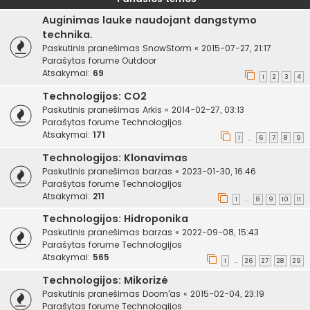
Auginimas lauke naudojant dangstymo
technika.
Paskutinis pranešimas
SnowStorm
«
2015-07-27, 21:17
Parašytas forume
Outdoor
Atsakymai:
69
1
2
3
4
Technologijos: CO2
Paskutinis pranešimas
Arkis
«
2014-02-27, 03:13
Parašytas forume
Technologijos
Atsakymai:
171
1
6
7
8
9
…
Technologijos: Klonavimas
Paskutinis pranešimas
barzas
«
2023-01-30, 16:46
Parašytas forume
Technologijos
Atsakymai:
211
1
8
9
10
11
…
Technologijos: Hidroponika
Paskutinis pranešimas
barzas
«
2022-09-08, 15:43
Parašytas forume
Technologijos
Atsakymai:
565
1
26
27
28
29
…
Technologijos: Mikorizė
Paskutinis pranešimas
Doom'as
«
2015-02-04, 23:19
Parašytas forume
Technologijos