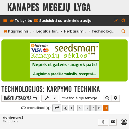
Kanapės mėgėjų lyga
Taisyklės
Susisiekti su administracija
I
Pagrindinis diskusijų puslapis
Legalūs forumai
Herbariumas
Technologijos
e
š
k
o
t
i
Technologijos: Karpymo technika
Ieškoti
Išplės
Rašyti atsakymą
Puslapis
9
iš
9
170 pranešimai(ų)
1
…
5
6
7
8
9
Ankstesnis
donjenaro2
Naujokas
0