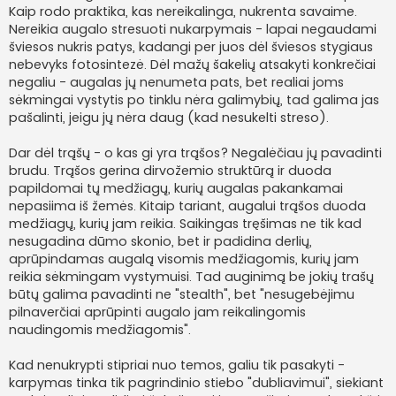
Kaip rodo praktika, kas nereikalinga, nukrenta savaime.
Nereikia augalo stresuoti nukarpymais - lapai negaudami
šviesos nukris patys, kadangi per juos dėl šviesos stygiaus
nebevyks fotosintezė. Dėl mažų šakelių atsakyti konkrečiai
negaliu - augalas jų nenumeta pats, bet realiai joms
sėkmingai vystytis po tinklu nėra galimybių, tad galima jas
pašalinti, jeigu jų nėra daug (kad nesukelti streso).
Dar dėl trąšų - o kas gi yra trąšos? Negalėčiau jų pavadinti
brudu. Trąšos gerina dirvožemio struktūrą ir duoda
papildomai tų medžiagų, kurių augalas pakankamai
nepasiima iš žemės. Kitaip tariant, augalui trąšos duoda
medžiagų, kurių jam reikia. Saikingas tręšimas ne tik kad
nesugadina dūmo skonio, bet ir padidina derlių,
aprūpindamas augalą visomis medžiagomis, kurių jam
reikia sėkmingam vystymuisi. Tad auginimą be jokių trašų
būtų galima pavadinti ne "stealth", bet "nesugebėjimu
pilnaverčiai aprūpinti augalo jam reikalingomis
naudingomis medžiagomis".
Kad nenukrypti stipriai nuo temos, galiu tik pasakyti -
karpymas tinka tik pagrindinio stiebo "dubliavimui", siekiant