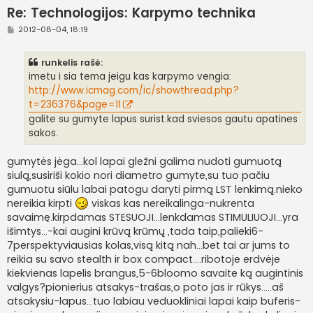
Re: Technologijos: Karpymo technika
S
2012-08-04, 18:19
t
a
n
runkelis rašė:
d
a
imetu i sia tema jeigu kas karpymo vengia:
r
http://www.icmag.com/ic/showthread.php?
t
i
t=236376&page=11
n
galite su gumyte lapus surist.kad sviesos gautu apatines
ė
sakos.
gumytės jėga...kol lapai gležni galima nudoti gumuotą
siulą,susiriši kokio nori diametro gumyte,su tuo pačiu
gumuotu siūlu labai patogu daryti pirmą LST lenkimą.nieko
nereikia kirpti
viskas kas nereikalinga-nukrenta
savaimę.kirpdamas STESUOJI...lenkdamas STIMULIUOJI...yra
išimtys...-kai augini krūvą krūmų ,tada taip,palieki6-
7perspektyviausias kolas,visą kitą nah...bet tai ar jums to
reikia su savo stealth ir box compact....ribotoje erdvėje
kiekvienas lapelis brangus,5-6bloomo savaite ką augintinis
valgys?pionierius atsakys-trašas,o poto jas ir rūkys.....aš
atsakysiu-lapus...tuo labiau veduokliniai lapai kaip buferis-