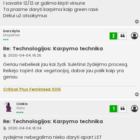
a
1 savaitė 12/12 ar galima kirpti virsune
n
Ta prasme daryti karpima kaip green rasė.
d
a
Dėkui už atsakymus
r
t
i
n
barzdyla
ė
Ekspertas
2
Re: Technologijos: Karpymo technika
S
2020-04-04, 16:25
t
a
Geriau nebeliesk jau kai žydi. Sulėtinsi žydėjimo procesą.
n
Reikėjo topint dar vegetacijoj, dabar jau palik kaip yra
d
a
geriau
r
t
i
Critical Plus Feminised SOG
n
ė
Ciakis
Guru
1
Re: Technologijos: Karpymo technika
S
2020-04-04, 18:34
t
a
zydejime nebegalima nieko daryti apart LST