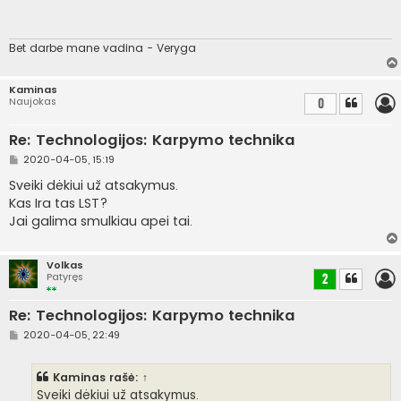
n
d
a
r
t
Bet darbe mane vadina - Veryga
i
n
ė
Kaminas
Naujokas
0
Re: Technologijos: Karpymo technika
S
2020-04-05, 15:19
t
a
Sveiki dėkiui už atsakymus.
n
Kas Ira tas LST?
d
a
Jai galima smulkiau apei tai.
r
t
i
n
Volkas
ė
Patyręs
2
Re: Technologijos: Karpymo technika
S
2020-04-05, 22:49
t
a
n
Kaminas
rašė:
↑
d
a
Sveiki dėkiui už atsakymus.