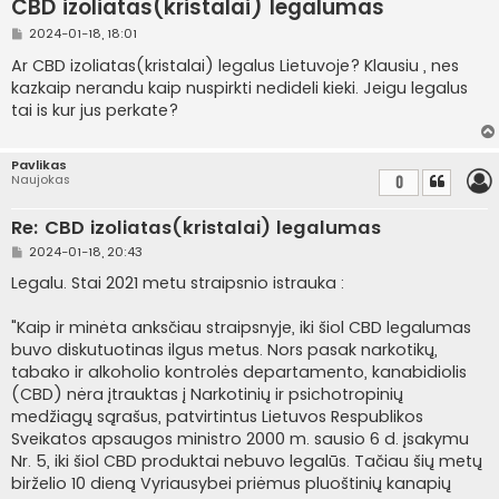
CBD izoliatas(kristalai) legalumas
S
2024-01-18, 18:01
t
a
Ar CBD izoliatas(kristalai) legalus Lietuvoje? Klausiu , nes
n
kazkaip nerandu kaip nuspirkti nedideli kieki. Jeigu legalus
d
a
tai is kur jus perkate?
r
t
i
n
Pavlikas
ė
Naujokas
0
Re: CBD izoliatas(kristalai) legalumas
S
2024-01-18, 20:43
t
a
Legalu. Stai 2021 metu straipsnio istrauka :
n
d
a
"Kaip ir minėta anksčiau straipsnyje, iki šiol CBD legalumas
r
buvo diskutuotinas ilgus metus. Nors pasak narkotikų,
t
i
tabako ir alkoholio kontrolės departamento, kanabidiolis
n
(CBD) nėra įtrauktas į Narkotinių ir psichotropinių
ė
medžiagų sąrašus, patvirtintus Lietuvos Respublikos
Sveikatos apsaugos ministro 2000 m. sausio 6 d. įsakymu
Nr. 5, iki šiol CBD produktai nebuvo legalūs. Tačiau šių metų
birželio 10 dieną Vyriausybei priėmus pluoštinių kanapių