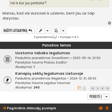
i
tai is kur jus perkate?
n
ė
Manau, kad visi siunciasi is uzsienio, bent jau as taip
daryciau.
Rašyti atsakymą
3 pranešimai(ų) • Puslapis
1
iš
1
Panašios temos
Uostomo tabako legalumas
Paskutinis pranešimas
SnowStorm
«
2020-05-14, 22:50
Parašytas forume
Prašau žodžio!
Atsakymai:
1
Kanapių sėklų legalumas Lietuvoje
Paskutinis pranešimas
Regentas
«
2024-12-31, 08:43
Parašytas forume
Legalus forumas
Atsakymai:
240
1
10
11
12
13
…
Pereiti į
Pagrindinis diskusijų puslapis