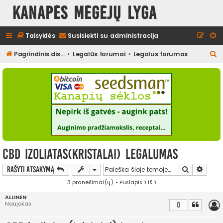
Kanapės mėgėjų lyga
Taisyklės
Susisiekti su administracija
I
Pagrindinis diskusijų puslapis
Legalūs forumai
Legalus forumas
e
š
k
o
t
i
CBD izoliatas(kristalai) legalumas
Ieškoti
Išplės
Rašyti atsakymą
3 pranešimai(ų) • Puslapis
1
iš
1
ALLINEN
Naujokas
0