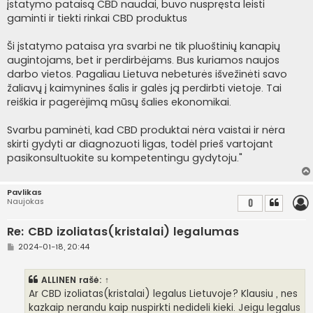
įstatymo pataisą CBD naudai, buvo nuspręsta leisti
gaminti ir tiekti rinkai CBD produktus
Ši įstatymo pataisa yra svarbi ne tik pluoštinių kanapių
augintojams, bet ir perdirbėjams. Bus kuriamos naujos
darbo vietos. Pagaliau Lietuva nebeturės išvežinėti savo
žaliavų į kaimynines šalis ir galės ją perdirbti vietoje. Tai
reiškia ir pagerėjimą mūsų šalies ekonomikai.
Svarbu paminėti, kad CBD produktai nėra vaistai ir nėra
skirti gydyti ar diagnozuoti ligas, todėl prieš vartojant
pasikonsultuokite su kompetentingu gydytoju."
Pavlikas
Naujokas
0
Re: CBD izoliatas(kristalai) legalumas
S
2024-01-18, 20:44
t
a
n
ALLINEN
rašė:
↑
d
a
Ar CBD izoliatas(kristalai) legalus Lietuvoje? Klausiu , nes
r
kazkaip nerandu kaip nuspirkti nedideli kieki. Jeigu legalus
t