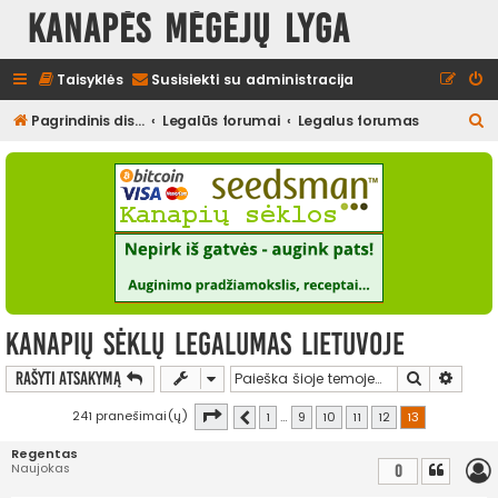
Kanapės mėgėjų lyga
Taisyklės
Susisiekti su administracija
I
Pagrindinis diskusijų puslapis
Legalūs forumai
Legalus forumas
e
š
k
o
t
i
Kanapių sėklų legalumas Lietuvoje
Ieškoti
Išplės
Rašyti atsakymą
Puslapis
13
iš
13
241 pranešimai(ų)
1
…
9
10
11
12
13
Ankstesnis
Regentas
Naujokas
0