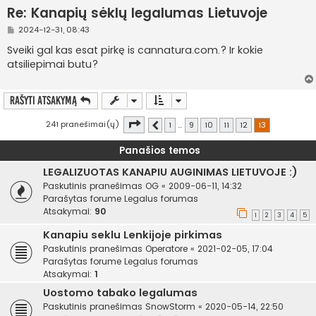
Re: Kanapių sėklų legalumas Lietuvoje
S
2024-12-31, 08:43
t
a
Sveiki gal kas esat pirkę is cannatura.com.? Ir kokie
n
atsiliepimai butu?
d
a
r
t
Rašyti atsakymą
i
n
ė
Puslapis
13
iš
13
241 pranešimai(ų)
1
…
9
10
11
12
13
Ankstesnis
Panašios temos
LEGALIZUOTAS KANAPIU AUGINIMAS LIETUVOJE :)
Paskutinis pranešimas
OG
«
2009-06-11, 14:32
Parašytas forume
Legalus forumas
Atsakymai:
90
1
2
3
4
5
Kanapiu seklu Lenkijoje pirkimas
Paskutinis pranešimas
Operatore
«
2021-02-05, 17:04
Parašytas forume
Legalus forumas
Atsakymai:
1
Uostomo tabako legalumas
Paskutinis pranešimas
SnowStorm
«
2020-05-14, 22:50