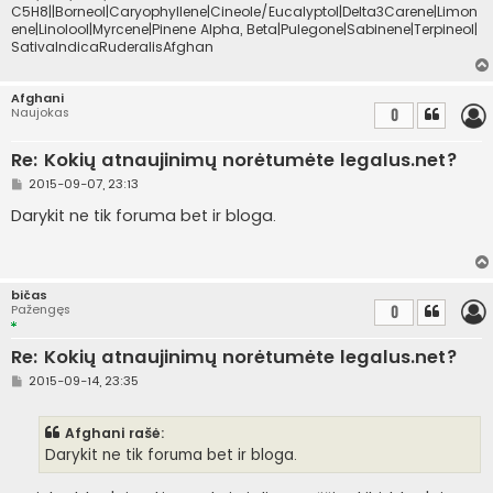
C5H8||Borneol|Caryophyllene|Cineole/Eucalyptol|Delta3Carene|Limon
ene|Linolool|Myrcene|Pinene Alpha, Beta|Pulegone|Sabinene|Terpineol|
SativaIndicaRuderalisAfghan
Afghani
Naujokas
0
Re: Kokių atnaujinimų norėtumėte legalus.net?
S
2015-09-07, 23:13
t
a
Darykit ne tik foruma bet ir bloga.
n
d
a
r
t
bičas
i
Pažengęs
0
n
ė
Re: Kokių atnaujinimų norėtumėte legalus.net?
S
2015-09-14, 23:35
t
a
n
Afghani rašė:
d
a
Darykit ne tik foruma bet ir bloga.
r
t