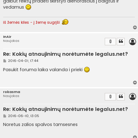
galbūt reiktų pradėti skirstyti dienoraščius į baigtus ir
n
vedamus
d
a
r
t
iš žemės kiles - į žemę sugrįši
i
n
ė
InAir
Naujokas
0
Re: Kokių atnaujinimų norėtumėte legalus.net?
S
2016-04-01, 17:44
t
a
Pasukit foruma laika valanda i prieki
n
d
a
r
t
rokasma
i
Naujokas
0
n
ė
Re: Kokių atnaujinimų norėtumėte legalus.net?
S
2016-06-10, 13:05
t
a
Noretus zalios spalvos tamsesnes
n
d
a