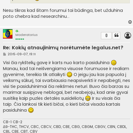
i
n
Nesu tikras kad šitam forumui tai būdinga, bet užduhina
ė
poto chebra kad nesearchinu...
G.
Moderatorius
0
Re: Kokių atnaujinimų norėtumėte legalus.net?
S
2015-09-07, 19:11
t
a
Visi čia rykštelių gavę ir karts nuo karto pasiduhina
n
Manau, kad tai neišvengiama visuose forumuose ir realiam
d
a
gyvenime, tereikia tik atlaikyti
O jeigu jau kas papuola į
r
veiksmų sūkurį, tai svarbiausia neapsiverkti ir nepabėgti, nes
t
i
visi tie pasiduhinimai čia reikšmės neturi. Buvo čia barzas su
n
marimar susipjovę neblogai, bet neabejoju, kad anie gyvai
ė
susitikę kaip puzlės detalės susidėliotų
Ir su visais čia
taip. Čia lankosi tik kieti bičai, o kieti bičai visada kartais
pasiduhina
CB-1 CB-2
Δ9-THC, THCV, CBC, CBCV, CBD, CBE, CBG, CBGM, CBGV, CBN, CBDL,
CBL, CBE, CBT, CBV