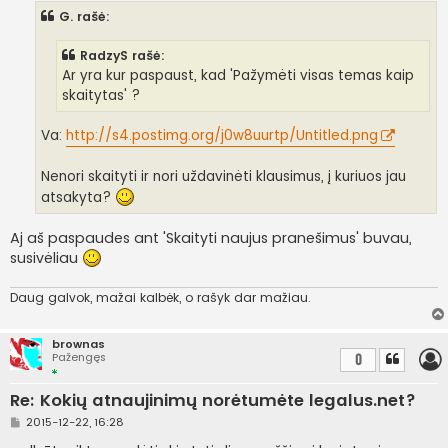
n
G. rašė:
d
a
r
RadzyS rašė:
t
i
Ar yra kur paspaust, kad 'Pažymėti visas temas kaip
n
skaitytas' ?
ė
Va:
http://s4.postimg.org/j0w8uurtp/Untitled.png
Nenori skaityti ir nori uždavinėti klausimus, į kuriuos jau
atsakyta?
Aj aš paspaudes ant 'Skaityti naujus pranešimus' buvau,
susivėliau
Daug galvok, mažai kalbėk, o rašyk dar mažiau.
brownas
Pažengęs
0
Re: Kokių atnaujinimų norėtumėte legalus.net?
S
2015-12-22, 16:28
t
a