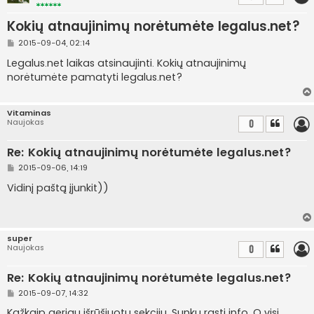
Kokių atnaujinimų norėtumėte legalus.net?
S
2015-09-04, 02:14
t
a
Legalus.net laikas atsinaujinti. Kokių atnaujinimų
n
norėtumėte pamatyti legalus.net?
d
a
r
t
Vitaminas
i
Naujokas
0
n
ė
Re: Kokių atnaujinimų norėtumėte legalus.net?
S
2015-09-06, 14:19
t
a
Vidinį paštą įjunkit))
n
d
a
r
t
super
i
Naujokas
0
n
ė
Re: Kokių atnaujinimų norėtumėte legalus.net?
S
2015-09-07, 14:32
t
a
Kažkaip geriau išrūšiuotų sekcijų. Sunku rasti info. O visi