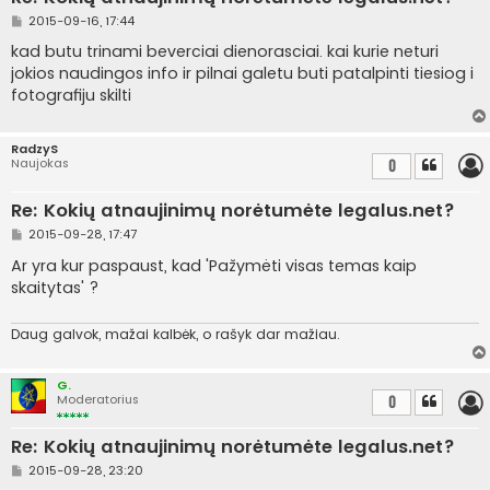
S
2015-09-16, 17:44
t
a
kad butu trinami beverciai dienorasciai. kai kurie neturi
n
jokios naudingos info ir pilnai galetu buti patalpinti tiesiog i
d
a
fotografiju skilti
r
t
i
n
RadzyS
ė
Naujokas
0
Re: Kokių atnaujinimų norėtumėte legalus.net?
S
2015-09-28, 17:47
t
a
Ar yra kur paspaust, kad 'Pažymėti visas temas kaip
n
skaitytas' ?
d
a
r
t
Daug galvok, mažai kalbėk, o rašyk dar mažiau.
i
n
ė
G.
Moderatorius
0
Re: Kokių atnaujinimų norėtumėte legalus.net?
S
2015-09-28, 23:20
t