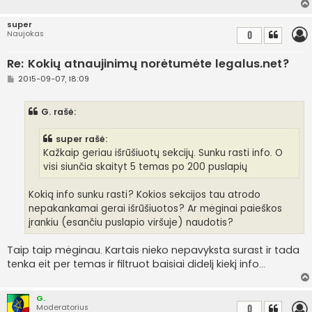
super
Naujokas
0
Re: Kokių atnaujinimų norėtumėte legalus.net?
S
2015-09-07, 18:09
t
a
n
G. rašė:
d
a
r
super rašė:
t
i
Kažkaip geriau išrūšiuotų sekcijų. Sunku rasti info. O
n
visi siunčia skaityt 5 temas po 200 puslapių
ė
Kokią info sunku rasti? Kokios sekcijos tau atrodo
nepakankamai gerai išrūšiuotos? Ar mėginai paieškos
įrankiu (esančiu puslapio viršuje) naudotis?
Taip taip mėginau. Kartais nieko nepavyksta surast ir tada
tenka eit per temas ir filtruot baisiai didelį kiekį info...
G.
Moderatorius
0