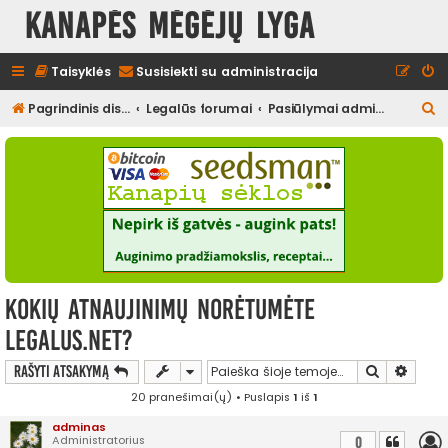
Kanapės mėgėjų lyga
Taisyklės
Susisiekti su administracija
I
Pagrindinis diskusijų puslapis
Legalūs forumai
Pasiūlymai administracijai
e
š
k
o
t
i
Kokių atnaujinimų norėtumėte
legalus.net?
Ieškoti
Išplės
Rašyti atsakymą
20 pranešimai(ų) • Puslapis
1
iš
1
adminas
Administratorius
0