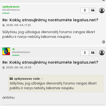
r
t
spikyleaves
i
Moderatorius
0
n
ė
Re: Kokių atnaujinimų norėtumėte legalus.net?
S
2025-06-04, 17:23
t
a
Siūlyčiau, jog užbaigus dienoraštį forumo rangas iškart
n
pakiltu ir narys nebūtų laikomas naujoku.
d
a
r
t
G.
i
Moderatorius
0
n
ė
Re: Kokių atnaujinimų norėtumėte legalus.net?
S
2025-06-26, 19:03
t
a
n
spikyleaves
rašė:
↑
d
a
Siūlyčiau, jog užbaigus dienoraštį forumo rangas iškart
r
pakiltu ir narys nebūtų laikomas naujoku.
t
i
n
antrinu
ė