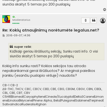
n
siunčia skaityt 5 temas po 200 puslapių
d
a
r
t
G.
i
Moderatorius
0
n
ė
Re: Kokių atnaujinimų norėtumėte legalus.net?
S
2015-09-07, 14:36
t
a
n
super rašė:
d
a
Kažkaip geriau išrūšiuotų sekcijų. Sunku rasti info. O visi
r
siunčia skaityt 5 temas po 200 puslapių
t
i
n
Kokią info sunku rasti? Kokios sekcijos tau atrodo
ė
nepakankamai gerai išrūšiuotos? Ar mėginai paieškos
įrankiu (esančiu puslapio viršuje) naudotis?
CB-1 CB-2
Δ9-THC, THCV, CBC, CBCV, CBD, CBE, CBG, CBGM, CBGV, CBN, CBDL,
CBL, CBE, CBT, CBV
C5H8||Borneol|Caryophyllene|Cineole/Eucalyptol|Delta3Carene|Limon
ene|Linolool|Myrcene|Pinene Alpha, Beta|Pulegone|Sabinene|Terpineol|
SativaIndicaRuderalisAfghan