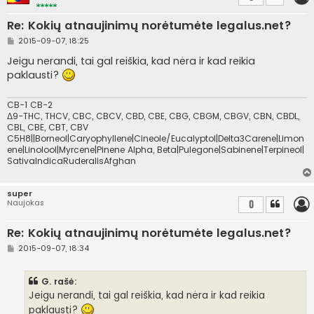
Re: Kokių atnaujinimų norėtumėte legalus.net?
S
2015-09-07, 18:25
t
a
Jeigu nerandi, tai gal reiškia, kad nėra ir kad reikia
n
paklausti?
d
a
r
t
CB-1 CB-2
i
Δ9-THC, THCV, CBC, CBCV, CBD, CBE, CBG, CBGM, CBGV, CBN, CBDL,
n
CBL, CBE, CBT, CBV
ė
C5H8||Borneol|Caryophyllene|Cineole/Eucalyptol|Delta3Carene|Limon
ene|Linolool|Myrcene|Pinene Alpha, Beta|Pulegone|Sabinene|Terpineol|
SativaIndicaRuderalisAfghan
super
Naujokas
0
Re: Kokių atnaujinimų norėtumėte legalus.net?
S
2015-09-07, 18:34
t
a
n
G. rašė:
d
a
Jeigu nerandi, tai gal reiškia, kad nėra ir kad reikia
r
paklausti?
t