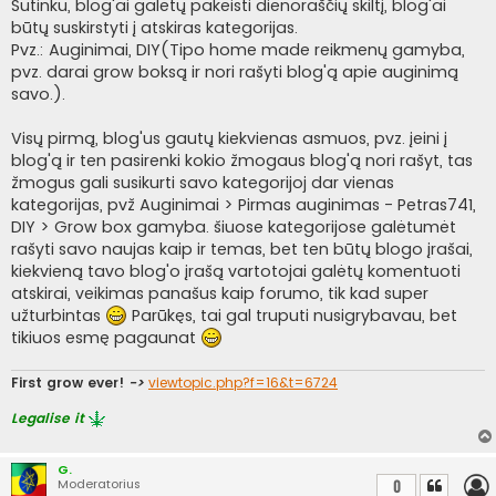
i
Sutinku, blog'ai galėtų pakeisti dienoraščių skiltį, blog'ai
n
būtų suskirstyti į atskiras kategorijas.
ė
Pvz.: Auginimai, DIY(Tipo home made reikmenų gamyba,
pvz. darai grow boksą ir nori rašyti blog'ą apie auginimą
savo.).
Visų pirmą, blog'us gautų kiekvienas asmuos, pvz. įeini į
blog'ą ir ten pasirenki kokio žmogaus blog'ą nori rašyt, tas
žmogus gali susikurti savo kategorijoj dar vienas
kategorijas, pvž Auginimai > Pirmas auginimas - Petras741,
DIY > Grow box gamyba. šiuose kategorijose galėtumėt
rašyti savo naujas kaip ir temas, bet ten būtų blogo įrašai,
kiekvieną tavo blog'o įrašą vartotojai galėtų komentuoti
atskirai, veikimas panašus kaip forumo, tik kad super
užturbintas
Parūkęs, tai gal truputi nusigrybavau, bet
tikiuos esmę pagaunat
First grow ever!
->
viewtopic.php?f=16&t=6724
Legalise it
G.
Moderatorius
0