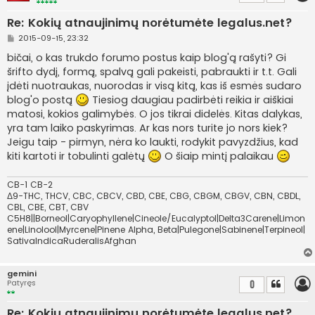
Re: Kokių atnaujinimų norėtumėte legalus.net?
S
2015-09-15, 23:32
t
a
bičai, o kas trukdo forumo postus kaip blog'ą rašyti? Gi
n
šrifto dydį, formą, spalvą gali pakeisti, pabraukti ir t.t. Gali
d
a
įdėti nuotraukas, nuorodas ir visą kitą, kas iš esmės sudaro
r
blog'o postą
Tiesiog daugiau padirbėti reikia ir aiškiai
t
i
matosi, kokios galimybės. O jos tikrai didelės. Kitas dalykas,
n
yra tam laiko paskyrimas. Ar kas nors turite jo nors kiek?
ė
Jeigu taip - pirmyn, nėra ko laukti, rodykit pavyzdžius, kad
kiti kartoti ir tobulinti galėtų
O šiaip mintį palaikau
CB-1 CB-2
Δ9-THC, THCV, CBC, CBCV, CBD, CBE, CBG, CBGM, CBGV, CBN, CBDL,
CBL, CBE, CBT, CBV
C5H8||Borneol|Caryophyllene|Cineole/Eucalyptol|Delta3Carene|Limon
ene|Linolool|Myrcene|Pinene Alpha, Beta|Pulegone|Sabinene|Terpineol|
SativaIndicaRuderalisAfghan
gemini
Patyręs
0
Re: Kokių atnaujinimų norėtumėte legalus.net?