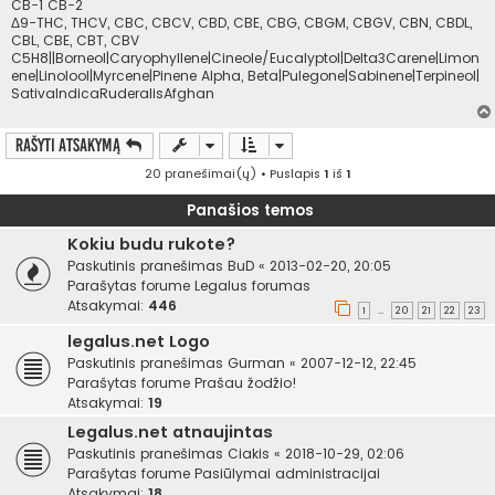
CB-1 CB-2
Δ9-THC, THCV, CBC, CBCV, CBD, CBE, CBG, CBGM, CBGV, CBN, CBDL,
CBL, CBE, CBT, CBV
C5H8||Borneol|Caryophyllene|Cineole/Eucalyptol|Delta3Carene|Limon
ene|Linolool|Myrcene|Pinene Alpha, Beta|Pulegone|Sabinene|Terpineol|
SativaIndicaRuderalisAfghan
Rašyti atsakymą
20 pranešimai(ų) • Puslapis
1
iš
1
Panašios temos
Kokiu budu rukote?
Paskutinis pranešimas
BuD
«
2013-02-20, 20:05
Parašytas forume
Legalus forumas
Atsakymai:
446
1
20
21
22
23
…
legalus.net Logo
Paskutinis pranešimas
Gurman
«
2007-12-12, 22:45
Parašytas forume
Prašau žodžio!
Atsakymai:
19
Legalus.net atnaujintas
Paskutinis pranešimas
Ciakis
«
2018-10-29, 02:06
Parašytas forume
Pasiūlymai administracijai
Atsakymai:
18