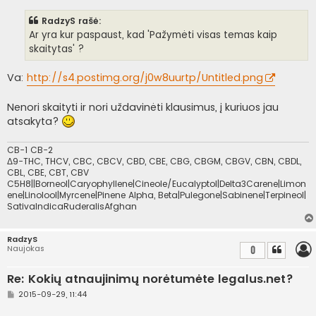
a
n
RadzyS rašė:
d
a
Ar yra kur paspaust, kad 'Pažymėti visas temas kaip
r
skaitytas' ?
t
i
n
Va:
http://s4.postimg.org/j0w8uurtp/Untitled.png
ė
Nenori skaityti ir nori uždavinėti klausimus, į kuriuos jau
atsakyta?
CB-1 CB-2
Δ9-THC, THCV, CBC, CBCV, CBD, CBE, CBG, CBGM, CBGV, CBN, CBDL,
CBL, CBE, CBT, CBV
C5H8||Borneol|Caryophyllene|Cineole/Eucalyptol|Delta3Carene|Limon
ene|Linolool|Myrcene|Pinene Alpha, Beta|Pulegone|Sabinene|Terpineol|
SativaIndicaRuderalisAfghan
RadzyS
Naujokas
0
Re: Kokių atnaujinimų norėtumėte legalus.net?
S
2015-09-29, 11:44
t
a