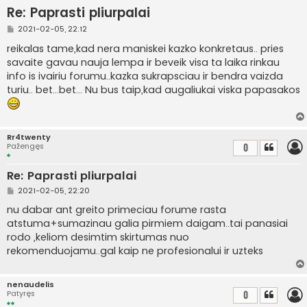
Re: Paprasti pliurpalai
S
2021-02-05, 22:12
t
a
reikalas tame,kad nera maniskei kazko konkretaus.. pries
n
savaite gavau nauja lempa ir beveik visa ta laika rinkau
d
a
info is ivairiu forumu..kazka sukrapsciau ir bendra vaizda
r
turiu.. bet...bet... Nu bus taip,kad augaliukai viska papasakos
t
i
n
ė
Rr4twenty
Pažengęs
0
Re: Paprasti pliurpalai
S
2021-02-05, 22:20
t
a
nu dabar ant greito primeciau forume rasta
n
atstuma+sumazinau galia pirmiem daigam..tai panasiai
d
a
rodo ,keliom desimtim skirtumas nuo
r
rekomenduojamu..gal kaip ne profesionalui ir uzteks
t
i
n
ė
nenaudelis
Patyręs
0