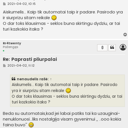
S
2021-04-02, 10:15
t
a
Aiskumelis... Kaip tik automatai taip ir padare. Pasirodo yra
n
ir siurprizu sitam reikale
d
a
O dar toks klausimas - seklos buna skirtingu dydziu, ar tai
r
turi kazkokia itaka ?
t
i
n
ė
Rr4twenty
Pažengęs
0
Re: Paprasti pliurpalai
S
2021-04-02, 11:12
t
a
n
nenaudelis
rašė:
↑
d
a
Aiskumelis... Kaip tik automatai taip ir padare. Pasirodo
r
yra ir siurprizu sitam reikale
t
i
O dar toks klausimas - seklos buna skirtingu dydziu, ar tai
n
turi kazkokia itaka ?
ė
Beda su automatais,kad jei labai patiks tai ka uzauginai-
nenuklonuosi...liks nostalgija visam gyvenimui ,, ..ooo kokia
faina buvo''