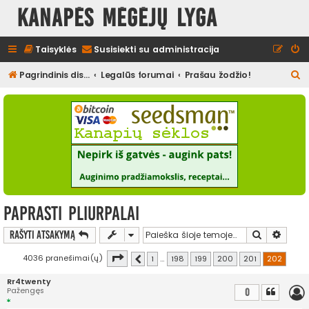
Kanapės mėgėjų lyga
Taisyklės
Susisiekti su administracija
I
Pagrindinis diskusijų puslapis
Legalūs forumai
Prašau žodžio!
e
š
k
o
t
i
Paprasti pliurpalai
Ieškoti
Išplės
Rašyti atsakymą
Puslapis
202
iš
202
4036 pranešimai(ų)
1
…
198
199
200
201
202
Ankstesnis
Rr4twenty
Pažengęs
0