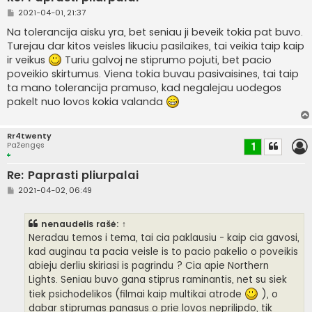
S
2021-04-01, 21:37
t
a
Na tolerancija aisku yra, bet seniau ji beveik tokia pat buvo.
n
Turejau dar kitos veisles likuciu pasilaikes, tai veikia taip kaip
d
a
ir veikus
Turiu galvoj ne stiprumo pojuti, bet pacio
r
poveikio skirtumus. Viena tokia buvau pasivaisines, tai taip
t
i
ta mano tolerancija pramuso, kad negalejau uodegos
n
pakelt nuo lovos kokia valanda
ė
Rr4twenty
Pažengęs
1
Re: Paprasti pliurpalai
S
2021-04-02, 06:49
t
a
n
nenaudelis
rašė:
↑
d
a
Neradau temos i tema, tai cia paklausiu - kaip cia gavosi,
r
kad auginau ta pacia veisle is to pacio pakelio o poveikis
t
i
abieju derliu skiriasi is pagrindu ? Cia apie Northern
n
Lights. Seniau buvo gana stiprus raminantis, net su siek
ė
tiek psichodelikos (filmai kaip multikai atrode
), o
dabar stiprumas panasus o prie lovos neprilipdo, tik