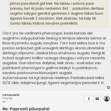
pirma pusvalandi gal kiek. Na labiau i sativos puse
panasu, bet iki juoku nedaeina. Bet ... paskutinio derliaus
augimo salygos gerokai geresnes ir augimo laikas buvo
ilgesnis beveik 2 savaitem. Kiek skaiciau, tai kaip tik
turetu labiau indicos savybes pasireiksti.
Cia ir yra tie vadinami phenotype, kada kartais del
auginimo salygu,kartais tiesiog is lempos islenda vienos ar
kitos kryzmintu augalu savybes. Tai ir kad seklos bus is tos
pacios serijos,bet gali uzauginti skirtingo skonio,drastiskai
skirtingo stiprumo ,visiskai kitos strukturos augala. Netgi iki
to,kad auginant indika-uzauga daugiau i satyva nesantis
augalas. Gan idomus dalykas, kiek zinau -susiradus sau
patinkanti phenotype'a galima islaikyt tu patinkanciu
savybiu pastovuma klonuojant augala.
Automatuose tai irgi daznas reiskinys. Pasitaiko,kad reikia
12/12 ciklo zidejimui ijungt, ilgesni vegetacijos periodai ir tt..
nenaudelis
Patyręs
0
Re: Paprasti pliurpalai