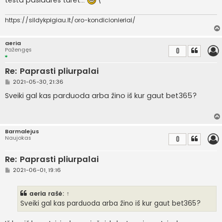
testa pasidares turėt...
\
https://sildykpigiau.lt/oro-kondicionieriai/
aeria
Pažengęs
0
Re: Paprasti pliurpalai
S
2021-05-30, 21:36
t
a
Sveiki gal kas parduoda arba žino iš kur gaut bet365?
n
d
a
r
t
Barmalejus
i
Naujokas
0
n
ė
Re: Paprasti pliurpalai
S
2021-06-01, 19:16
t
a
n
aeria
rašė:
↑
d
a
Sveiki gal kas parduoda arba žino iš kur gaut bet365?
r
t
i