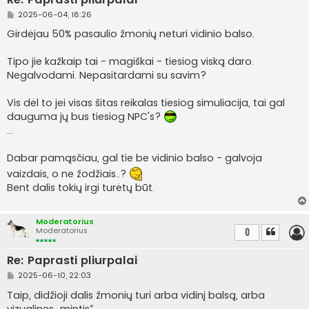
S
2025-06-04, 18:26
t
a
Girdėjau 50% pasaulio žmonių neturi vidinio balso.
n
d
a
Tipo jie kažkaip tai - magiškai - tiesiog viską daro.
r
Negalvodami. Nepasitardami su savim?
t
i
n
Vis dėl to jei visas šitas reikalas tiesiog simuliacija, tai gal
ė
dauguma jų bus tiesiog NPC's?
...
Dabar pamąsčiau, gal tie be vidinio balso - galvoja
vaizdais, o ne žodžiais..?
Bent dalis tokių irgi turėtų būt.
Moderatorius
Moderatorius
0
Re: Paprasti pliurpalai
S
2025-06-10, 22:03
t
a
Taip, didžioji dalis žmonių turi arba vidinį balsą, arba
n
vizualines „mintis“.