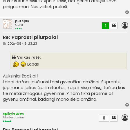
Iš kur iš kur atsisiusk vpn ir žaisk, bet geriau atsiųsk savo
n
pinigus man. Nes vistiek praloši.
ė
putejas
Guru
1
Re: Paprasti pliurpalai
S
2021-08-16, 23:23
t
a
n
Volkas
rašė:
↑
d
a
Labas
r
t
i
Auksiniai žodžiai!
n
ė
Labai dažnai jaučiuosi tarsi gyvenčiau amžinai. Suprantu,
jog mano laikas čia limituotas, kaip ir visų mūsų, tačiau kas
tie metai žmogaus gyvenime..? Tam tikra prasme aš
gyvenu amžinai, kadangi mano siela amžina.
spikyleaves
Moderatorius
0
Re: Paprasti pliurpalai