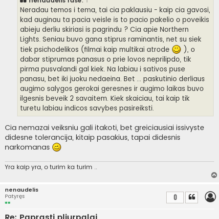
nenaudelis
rašė:
↑
d
a
Neradau temos i tema, tai cia paklausiu - kaip cia gavosi,
r
kad auginau ta pacia veisle is to pacio pakelio o poveikis
t
i
abieju derliu skiriasi is pagrindu ? Cia apie Northern
n
Lights. Seniau buvo gana stiprus raminantis, net su siek
ė
tiek psichodelikos (filmai kaip multikai atrode
), o
dabar stiprumas panasus o prie lovos neprilipdo, tik
pirma pusvalandi gal kiek. Na labiau i sativos puse
panasu, bet iki juoku nedaeina. Bet ... paskutinio derliaus
augimo salygos gerokai geresnes ir augimo laikas buvo
ilgesnis beveik 2 savaitem. Kiek skaiciau, tai kaip tik
turetu labiau indicos savybes pasireiksti.
Cia nemazai veiksniu gali itakoti, bet greiciausiai issivyste
didesne tolerancija, kitaip pasakius, tapai didesnis
narkomanas
Yra kaip yra, o turim ka turim ..
nenaudelis
Patyręs
0
Re: Paprasti pliurpalai