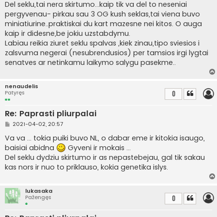
Del seklu,tai nera skirtumo...kaip tik va del to neseniai
pergyvenau- pirkau sau 3 OG kush seklas,tai viena buvo
miniatiurine..praktiskai du kart mazesne nei kitos. O auga
kaip ir didesne,be jokiu uzstabdymu.
Labiau reikia ziuret seklu spalvas ,kiek zinau,tipo sviesios i
zalsvuma negerai (nesubrendusios) per tamsios irgi lygtai
senatves ar netinkamu laikymo salygu pasekme..
nenaudelis
Patyręs
0
Re: Paprasti pliurpalai
S
2021-04-02, 20:57
t
a
Va va ... tokia puiki buvo NL, o dabar eme ir kitokia isaugo,
n
baisiai abidna
Gyveni ir mokais ...
d
a
Del seklu dydziu skirtumo ir as nepastebejau, gal tik sakau
r
kas nors ir nuo to priklauso, kokia genetika islys.
t
i
n
ė
lukasaka
Pažengęs
0