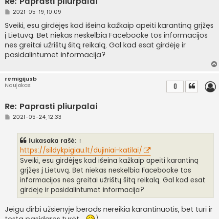
Re: Paprasti pliurpalai
S
2021-05-19, 10:09
t
a
Sveiki, esu girdėjęs kad išeina kažkaip apeiti karantiną grįžęs
n
į Lietuvą. Bet niekas neskelbia Facebooke tos informacijos
d
a
nes greitai užrištų šitą reikalą. Gal kad esat girdėję ir
r
pasidalintumet informacija?
t
i
n
ė
remigijusb
Naujokas
0
Re: Paprasti pliurpalai
S
2021-05-24, 12:33
t
a
n
lukasaka
rašė:
↑
d
a
https://sildykpigiau.lt/dujiniai-katilai/
r
Sveiki, esu girdėjęs kad išeina kažkaip apeiti karantiną
t
i
grįžęs į Lietuvą. Bet niekas neskelbia Facebooke tos
n
informacijos nes greitai užrištų šitą reikalą. Gal kad esat
ė
girdėję ir pasidalintumet informacija?
Jeigu dirbi užsienyje berods nereikia karantinuotis, bet turi ir