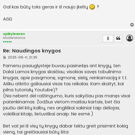
t
i
Gal kas būtų toks geras ir iš naujo įkeltų
?
n
ė
Ačiū
spikyleaves
Moderatorius
0
Re: Naudingos knygos
S
2025-06-11, 21:25
t
a
Pamenu paauglystėje buvau pasinešęs ant knygų, ten
n
Dalai Lamos knygas skaičiau, visokias savęs tobulinimo
d
a
knygas, apie pasąmonę, sąmonę, sielą, reinkarnaciją ir t.t.
r
Aišku atkrito galiausiai visas tas reikalas. Kam skaityt, kai
t
i
pilna tutorialų Youtube'j?
n
(Na nebent dėl raštingumo, kuris sakyčiau pas manęs visai
ė
patenkinamas. Žodžius vietom maišau kartais, bet čia
jaučiu dėl kitų kalbų, nes angliškai sakiniai taip dėliojas,
vokiškai kitaip, lietuviškai anaip. Ne esmė.)
Bet vat jei iš visų tų knygų dabar tektu greit prisimint kokią
vieną, tai greičiausiai būtų šita: