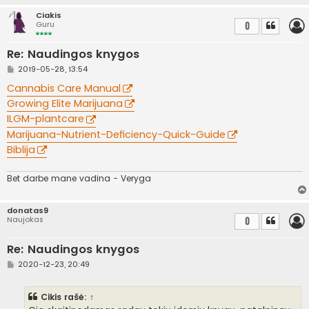
t
Ciakis
i
Guru
0
n
ė
Re: Naudingos knygos
S
2019-05-28, 13:54
t
a
Cannabis Care Manual
n
Growing Elite Marijuana
d
a
ILGM-plantcare
r
t
Marijuana-Nutrient-Deficiency-Quick-Guide
i
Biblija
n
ė
Bet darbe mane vadina - Veryga
donatas9
Naujokas
0
Re: Naudingos knygos
S
2020-12-23, 20:49
t
a
n
Cikis
rašė:
↑
d
a