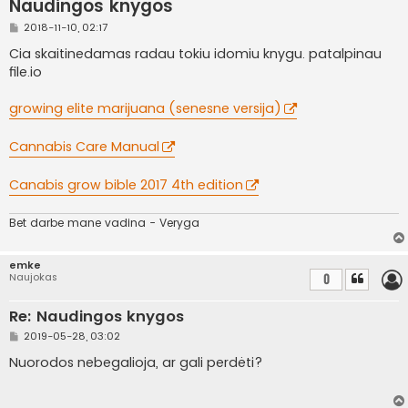
Naudingos knygos
S
2018-11-10, 02:17
t
a
Cia skaitinedamas radau tokiu idomiu knygu. patalpinau
n
file.io
d
a
r
growing elite marijuana (senesne versija)
t
i
n
Cannabis Care Manual
ė
Canabis grow bible 2017 4th edition
Bet darbe mane vadina - Veryga
emke
Naujokas
0
Re: Naudingos knygos
S
2019-05-28, 03:02
t
a
Nuorodos nebegalioja, ar gali perdėti?
n
d
a
r