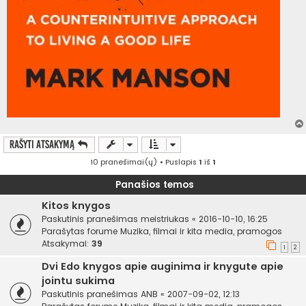
Rašyti atsakymą
10 pranešimai(ų) • Puslapis
1
iš
1
Panašios temos
Kitos knygos
Paskutinis pranešimas
meistriukas
«
2016-10-10, 16:25
Parašytas forume
Muzika, filmai ir kita media, pramogos
Atsakymai:
39
1
2
Dvi Edo knygos apie auginima ir knygute apie
jointu sukima
Paskutinis pranešimas
ANB
«
2007-09-02, 12:13