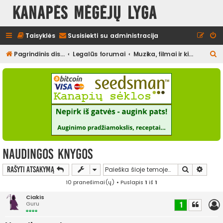
Kanapės mėgėjų lyga
Taisyklės
Susisiekti su administracija
I
Pagrindinis diskusijų puslapis
Legalūs forumai
Muzika, filmai ir kita media, pramogos
e
š
k
o
t
i
Naudingos knygos
Ieškoti
Išplės
Rašyti atsakymą
10 pranešimai(ų) • Puslapis
1
iš
1
Ciakis
Guru
1