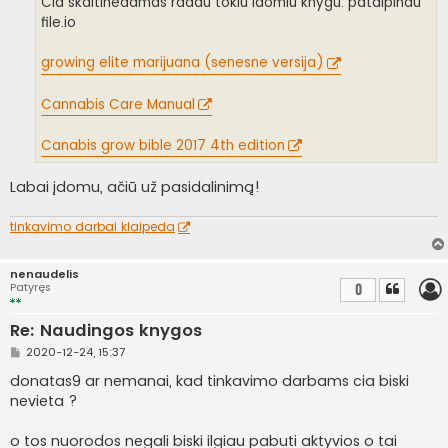
Cia skaitinedamas radau tokiu idomiu knygu. patalpinau
r
file.io
t
i
n
growing elite marijuana (senesne versija)
ė
Cannabis Care Manual
Canabis grow bible 2017 4th edition
Labai įdomu, ačiū už pasidalinimą!
tinkavimo darbai klaipeda
nenaudelis
Patyręs
0
Re: Naudingos knygos
S
2020-12-24, 15:37
t
a
donatas9 ar nemanai, kad tinkavimo darbams cia biski
n
nevieta ?
d
a
r
o tos nuorodos negali biski ilgiau pabuti aktyvios o tai
t