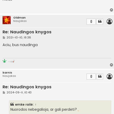
n
d
a
r
t
Oldman
i
Naujokas
0
n
ė
Re: Naudingos knygos
S
2021-10-10, 19:38
t
a
Aciu, bus naudinga
n
d
a
r
t
i
n
ė
karnis
Naujokas
0
Re: Naudingos knygos
S
2024-09-11, 10:43
t
a
n
emke
rašė:
↑
d
a
Nuorodos nebegalioja, ar gali perdėti?
r