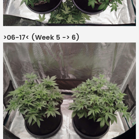
>06-17< (Week 5 -> 6)