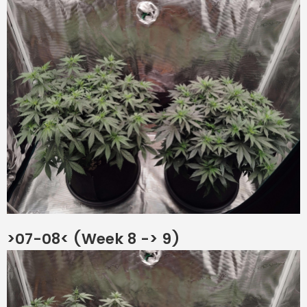
>07-08< (Week 8 -> 9)