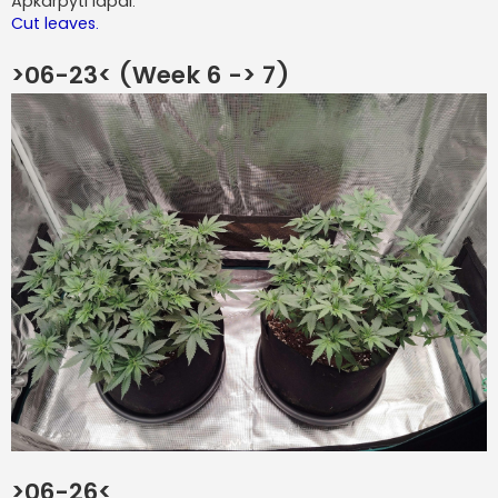
Apkarpyti lapai.
Cut leaves.
>06-23< (Week 6 -> 7)
>06-26<