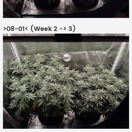
>08-01< (Week 2 -> 3)