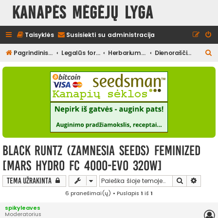
Kanapės mėgėjų lyga
Taisyklės
Susisiekti su administracija
I
Pagrindinis diskusijų puslapis
Legalūs forumai
Herbariumas
Dienoraščiai (užbaigti)
e
š
k
o
t
i
Black Runtz (Zamnesia Seeds) Feminized
[Mars Hydro FC 4000-EVO 320W]
Ieškoti
Išplės
Tema užrakinta
6 pranešimai(ų) • Puslapis
1
iš
1
spikyleaves
Moderatorius