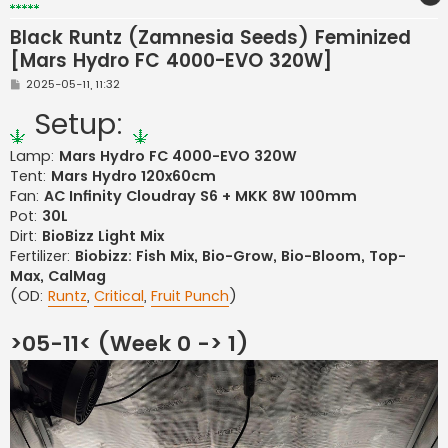
Black Runtz (Zamnesia Seeds) Feminized
[Mars Hydro FC 4000-EVO 320W]
S
2025-05-11, 11:32
t
a
Setup:
n
d
a
Lamp:
Mars Hydro FC 4000-EVO 320W
r
Tent:
Mars Hydro 120x60cm
t
i
Fan:
AC Infinity Cloudray S6 + MKK 8W 100mm
n
ė
Pot:
30L
Dirt:
BioBizz Light Mix
Fertilizer:
Biobizz: Fish Mix, Bio-Grow, Bio-Bloom, Top-
Max, CalMag
(OD:
Runtz
,
Critical
,
Fruit Punch
)
>05-11< (Week 0 -> 1)