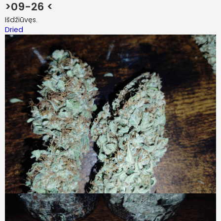
>09-26 <
Išdžiūvęs.
Dried