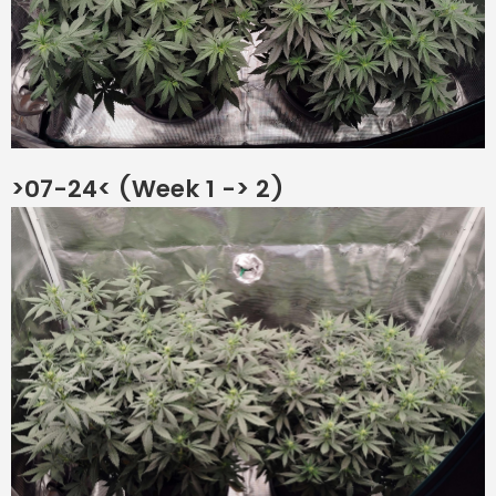
>07-24< (Week 1 -> 2)