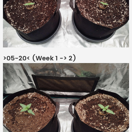
>05-20< (Week 1 -> 2)