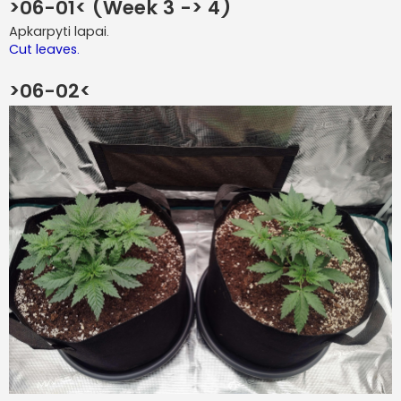
>06-01< (Week 3 -> 4)
Apkarpyti lapai.
Cut leaves.
>06-02<