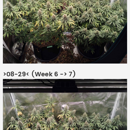
>08-29< (Week 6 -> 7)