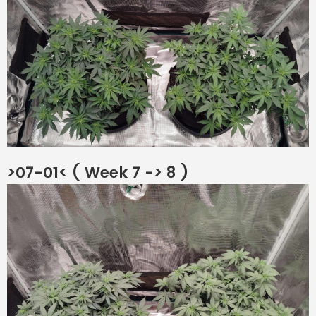
>07-01< ( Week 7 -> 8 )