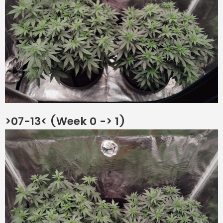
>07-13< (Week 0 -> 1)