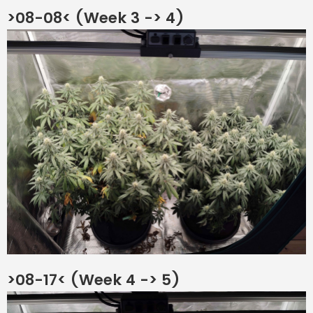
>08-08< (Week 3 -> 4)
>08-17< (Week 4 -> 5)