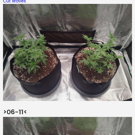
Cut leaves.
>06-11<