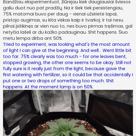
Bandžiau eksperimentuot, žiūrėjau kiek daugiausiai šviesos
galiu duot nuo pat pradžių. Na ir šiek tiek persistengiau,
75% matomai buvo per daug - vienai užsirietė lapai,
pristojo augimas, su kita viskas kaip ir tvarkoj. Ir tai nesu
pilnai įsitikinęs ar vien nuo to, nes buvo pirmas tręšimas, gal
netyčia lašeli ar du kažko padauginau. Shit happens. Šiuo
metu lempa dirba ant 50%.
Tried to experiment, was looking what's the most amount
of light I can give at the beginning. And well... Went little bit
too far. 75% clearly was too much - for one leaves bent,
stopped growing, the other one seems to be okay. Still not
fully sure is it really just from the light, because gave the
first watering with fertilizer, so it could be that accidentally I
put one or two drops of something too much. Shit
happens. At the moment lamp is on 50%.