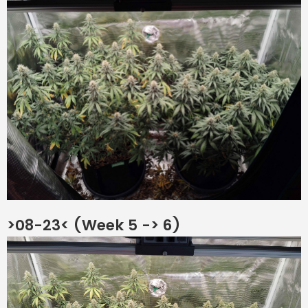
>08-23< (Week 5 -> 6)