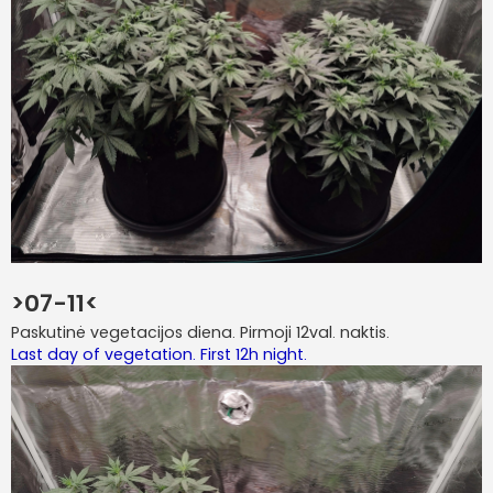
>07-11<
Paskutinė vegetacijos diena. Pirmoji 12val. naktis.
Last day of vegetation. First 12h night.