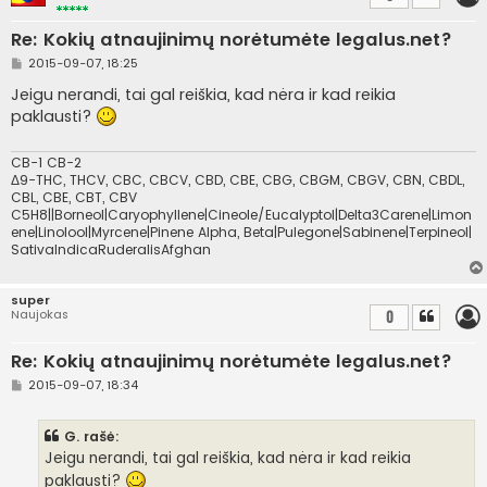
Re: Kokių atnaujinimų norėtumėte legalus.net?
S
2015-09-07, 18:25
t
a
Jeigu nerandi, tai gal reiškia, kad nėra ir kad reikia
n
paklausti?
d
a
r
t
CB-1 CB-2
i
Δ9-THC, THCV, CBC, CBCV, CBD, CBE, CBG, CBGM, CBGV, CBN, CBDL,
n
CBL, CBE, CBT, CBV
ė
C5H8||Borneol|Caryophyllene|Cineole/Eucalyptol|Delta3Carene|Limon
ene|Linolool|Myrcene|Pinene Alpha, Beta|Pulegone|Sabinene|Terpineol|
SativaIndicaRuderalisAfghan
super
Naujokas
0
Re: Kokių atnaujinimų norėtumėte legalus.net?
S
2015-09-07, 18:34
t
a
n
G. rašė:
d
a
Jeigu nerandi, tai gal reiškia, kad nėra ir kad reikia
r
paklausti?
t