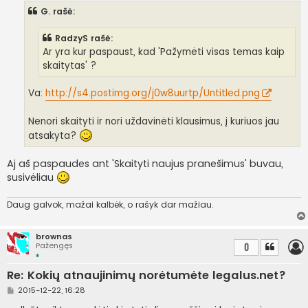
n
G. rašė:
d
a
r
RadzyS rašė:
t
i
Ar yra kur paspaust, kad 'Pažymėti visas temas kaip
n
skaitytas' ?
ė
Va:
http://s4.postimg.org/j0w8uurtp/Untitled.png
Nenori skaityti ir nori uždavinėti klausimus, į kuriuos jau
atsakyta?
Aj aš paspaudes ant 'Skaityti naujus pranešimus' buvau,
susivėliau
Daug galvok, mažai kalbėk, o rašyk dar mažiau.
brownas
Pažengęs
0
Re: Kokių atnaujinimų norėtumėte legalus.net?
S
2015-12-22, 16:28
t
a