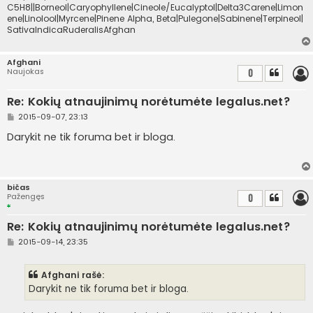
C5H8||Borneol|Caryophyllene|Cineole/Eucalyptol|Delta3Carene|Limon
ene|Linolool|Myrcene|Pinene Alpha, Beta|Pulegone|Sabinene|Terpineol|
SativaIndicaRuderalisAfghan
Afghani
Naujokas
0
Re: Kokių atnaujinimų norėtumėte legalus.net?
S
2015-09-07, 23:13
t
a
Darykit ne tik foruma bet ir bloga.
n
d
a
r
t
bičas
i
Pažengęs
0
n
ė
Re: Kokių atnaujinimų norėtumėte legalus.net?
S
2015-09-14, 23:35
t
a
n
Afghani rašė:
d
a
Darykit ne tik foruma bet ir bloga.
r
t