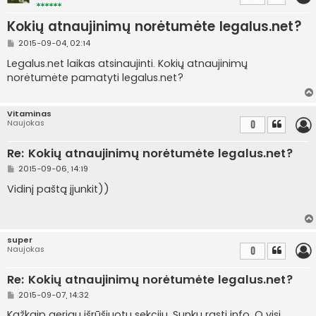
Kokių atnaujinimų norėtumėte legalus.net?
S
2015-09-04, 02:14
t
a
Legalus.net laikas atsinaujinti. Kokių atnaujinimų
n
norėtumėte pamatyti legalus.net?
d
a
r
t
Vitaminas
i
Naujokas
0
n
ė
Re: Kokių atnaujinimų norėtumėte legalus.net?
S
2015-09-06, 14:19
t
a
Vidinį paštą įjunkit))
n
d
a
r
t
super
i
Naujokas
0
n
ė
Re: Kokių atnaujinimų norėtumėte legalus.net?
S
2015-09-07, 14:32
t
a
Kažkaip geriau išrūšiuotų sekcijų. Sunku rasti info. O visi