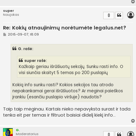
super
Naujokas
0
Re: Kokių atnaujinimų norėtumėte legalus.net?
S
2015-09-07, 18:09
t
a
n
G. rašė:
d
a
r
super rašė:
t
i
Kažkaip geriau išrūšiuotų sekcijų. Sunku rasti info. O
n
visi siunčia skaityt 5 temas po 200 puslapių
ė
Kokią info sunku rasti? Kokios sekcijos tau atrodo
nepakankamai gerai išrūšiuotos? Ar mėginai paieškos
įrankiu (esančiu puslapio viršuje) naudotis?
Taip taip mėginau. Kartais nieko nepavyksta surast ir tada
tenka eit per temas ir filtruot baisiai didelį kiekį info...
G.
Moderatorius
0