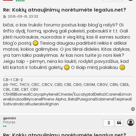
Re: Kokių atnaujinimų norėtumėte legalus.net?
S
2015-09-15, 23:32
t
a
bičai, o kas trukdo forumo postus kaip blog'ą rašyti? Gi
n
šrifto dydį, formą, spalvą gali pakeisti, pabraukti ir t.t. Gali
d
a
įdėti nuotraukas, nuorodas ir visą kitą, kas iš esmės sudaro
r
blog'o postą
Tiesiog daugiau padirbėti reikia ir aiškiai
t
i
matosi, kokios galimybės. O jos tikrai didelės. Kitas dalykas,
n
yra tam laiko paskyrimas. Ar kas nors turite jo nors kiek?
ė
Jeigu taip - pirmyn, nėra ko laukti, rodykit pavyzdžius, kad
kiti kartoti ir tobulinti galėtų
O šiaip mintį palaikau
CB-1 CB-2
Δ9-THC, THCV, CBC, CBCV, CBD, CBE, CBG, CBGM, CBGV, CBN, CBDL,
CBL, CBE, CBT, CBV
C5H8||Borneol|Caryophyllene|Cineole/Eucalyptol|Delta3Carene|Limon
ene|Linolool|Myrcene|Pinene Alpha, Beta|Pulegone|Sabinene|Terpineol|
SativaIndicaRuderalisAfghan
gemini
Patyręs
0
Re: Kokių atnaujinimų norėtumėte legalus.net?