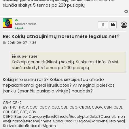
n
siunčia skaityt 5 temas po 200 puslapių
d
a
r
t
G.
i
Moderatorius
0
n
ė
Re: Kokių atnaujinimų norėtumėte legalus.net?
S
2015-09-07, 14:36
t
a
n
super rašė:
d
a
Kažkaip geriau išrūšiuotų sekcijų. Sunku rasti info. O visi
r
siunčia skaityt 5 temas po 200 puslapių
t
i
n
Kokią info sunku rasti? Kokios sekcijos tau atrodo
ė
nepakankamai gerai išrūšiuotos? Ar mėginai paieškos
įrankiu (esančiu puslapio viršuje) naudotis?
CB-1 CB-2
Δ9-THC, THCV, CBC, CBCV, CBD, CBE, CBG, CBGM, CBGV, CBN, CBDL,
CBL, CBE, CBT, CBV
C5H8||Borneol|Caryophyllene|Cineole/Eucalyptol|Delta3Carene|Limon
ene|Linolool|Myrcene|Pinene Alpha, Beta|Pulegone|Sabinene|Terpineol|
SativaIndicaRuderalisAfghan