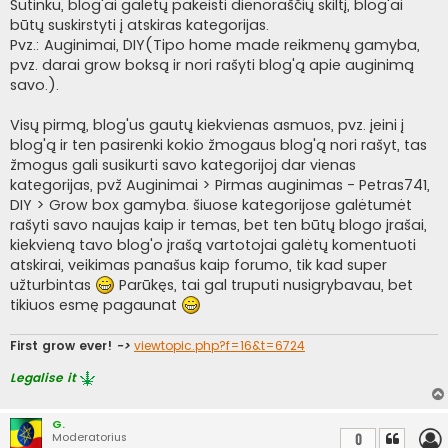
i
Sutinku, blog'ai galėtų pakeisti dienoraščių skiltį, blog'ai
n
būtų suskirstyti į atskiras kategorijas.
ė
Pvz.: Auginimai, DIY(Tipo home made reikmenų gamyba,
pvz. darai grow boksą ir nori rašyti blog'ą apie auginimą
savo.).
Visų pirmą, blog'us gautų kiekvienas asmuos, pvz. įeini į
blog'ą ir ten pasirenki kokio žmogaus blog'ą nori rašyt, tas
žmogus gali susikurti savo kategorijoj dar vienas
kategorijas, pvž Auginimai > Pirmas auginimas - Petras741,
DIY > Grow box gamyba. šiuose kategorijose galėtumėt
rašyti savo naujas kaip ir temas, bet ten būtų blogo įrašai,
kiekvieną tavo blog'o įrašą vartotojai galėtų komentuoti
atskirai, veikimas panašus kaip forumo, tik kad super
užturbintas
Parūkęs, tai gal truputi nusigrybavau, bet
tikiuos esmę pagaunat
First grow ever!
->
viewtopic.php?f=16&t=6724
Legalise it
G.
Moderatorius
0