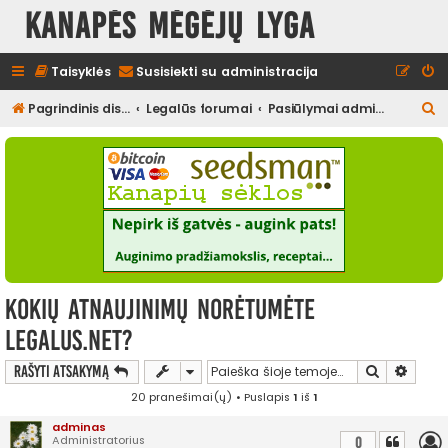
Kanapės mėgėjų lyga
Taisyklės
Susisiekti su administracija
I
Pagrindinis diskusijų puslapis
Legalūs forumai
Pasiūlymai administracijai
e
š
k
o
t
i
Kokių atnaujinimų norėtumėte
legalus.net?
Ieškoti
Išplės
Rašyti atsakymą
20 pranešimai(ų) • Puslapis
1
iš
1
adminas
Administratorius
0