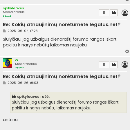
r
t
spikyleaves
i
Moderatorius
0
n
ė
Re: Kokių atnaujinimų norėtumėte legalus.net?
S
2025-06-04, 17:23
t
a
Siūlyčiau, jog užbaigus dienoraštį forumo rangas iškart
n
pakiltu ir narys nebūtų laikomas naujoku.
d
a
r
t
G.
i
Moderatorius
0
n
ė
Re: Kokių atnaujinimų norėtumėte legalus.net?
S
2025-06-26, 19:03
t
a
n
spikyleaves
rašė:
↑
d
a
Siūlyčiau, jog užbaigus dienoraštį forumo rangas iškart
r
pakiltu ir narys nebūtų laikomas naujoku.
t
i
n
antrinu
ė