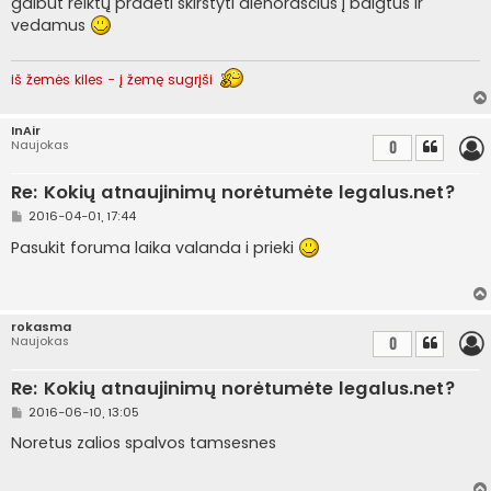
galbūt reiktų pradėti skirstyti dienoraščius į baigtus ir
n
vedamus
d
a
r
t
iš žemės kiles - į žemę sugrįši
i
n
ė
InAir
Naujokas
0
Re: Kokių atnaujinimų norėtumėte legalus.net?
S
2016-04-01, 17:44
t
a
Pasukit foruma laika valanda i prieki
n
d
a
r
t
rokasma
i
Naujokas
0
n
ė
Re: Kokių atnaujinimų norėtumėte legalus.net?
S
2016-06-10, 13:05
t
a
Noretus zalios spalvos tamsesnes
n
d
a