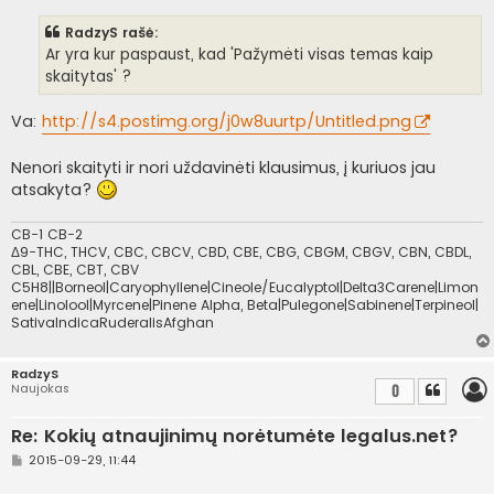
a
n
RadzyS rašė:
d
a
Ar yra kur paspaust, kad 'Pažymėti visas temas kaip
r
skaitytas' ?
t
i
n
Va:
http://s4.postimg.org/j0w8uurtp/Untitled.png
ė
Nenori skaityti ir nori uždavinėti klausimus, į kuriuos jau
atsakyta?
CB-1 CB-2
Δ9-THC, THCV, CBC, CBCV, CBD, CBE, CBG, CBGM, CBGV, CBN, CBDL,
CBL, CBE, CBT, CBV
C5H8||Borneol|Caryophyllene|Cineole/Eucalyptol|Delta3Carene|Limon
ene|Linolool|Myrcene|Pinene Alpha, Beta|Pulegone|Sabinene|Terpineol|
SativaIndicaRuderalisAfghan
RadzyS
Naujokas
0
Re: Kokių atnaujinimų norėtumėte legalus.net?
S
2015-09-29, 11:44
t
a