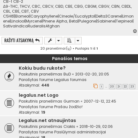
CB-1 CB-2
Δ9-THC, THCV, CBC, CBCV, CBD, CBE, CBG, CBGM, CBGV, CBN, CBDL,
CBL, CBE, CBT, CBV
C5H8||Borneol|Caryophyllene|Cineole/Eucalyptol|Delta3Carene|Limon
ene|Linolool|Myrcene|Pinene Alpha, Beta|Pulegone|Sabinene|Terpineol|
SativaIndicaRuderalisAfghan
Rašyti atsakymą
20 pranešimai(ų) • Puslapis
1
iš
1
Panašios temos
Kokiu budu rukote?
Paskutinis pranešimas
BuD
«
2013-02-20, 20:05
Parašytas forume
Legalus forumas
Atsakymai:
446
1
20
21
22
23
…
legalus.net Logo
Paskutinis pranešimas
Gurman
«
2007-12-12, 22:45
Parašytas forume
Prašau žodžio!
Atsakymai:
19
Legalus.net atnaujintas
Paskutinis pranešimas
Ciakis
«
2018-10-29, 02:06
Parašytas forume
Pasiūlymai administracijai
Atsakymai:
18