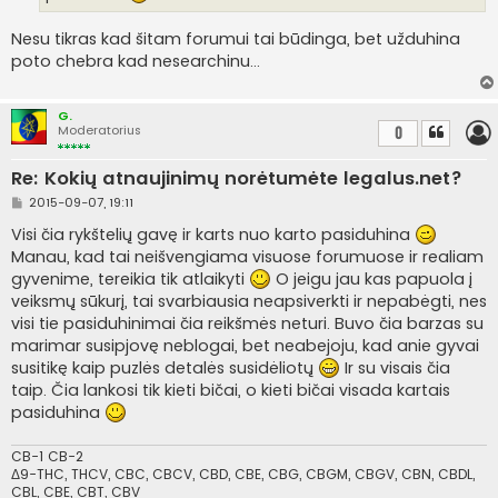
i
n
Nesu tikras kad šitam forumui tai būdinga, bet užduhina
ė
poto chebra kad nesearchinu...
G.
Moderatorius
0
Re: Kokių atnaujinimų norėtumėte legalus.net?
S
2015-09-07, 19:11
t
a
Visi čia rykštelių gavę ir karts nuo karto pasiduhina
n
Manau, kad tai neišvengiama visuose forumuose ir realiam
d
a
gyvenime, tereikia tik atlaikyti
O jeigu jau kas papuola į
r
veiksmų sūkurį, tai svarbiausia neapsiverkti ir nepabėgti, nes
t
i
visi tie pasiduhinimai čia reikšmės neturi. Buvo čia barzas su
n
marimar susipjovę neblogai, bet neabejoju, kad anie gyvai
ė
susitikę kaip puzlės detalės susidėliotų
Ir su visais čia
taip. Čia lankosi tik kieti bičai, o kieti bičai visada kartais
pasiduhina
CB-1 CB-2
Δ9-THC, THCV, CBC, CBCV, CBD, CBE, CBG, CBGM, CBGV, CBN, CBDL,
CBL, CBE, CBT, CBV