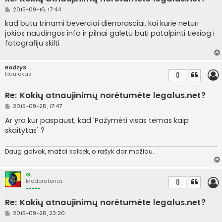
S
2015-09-16, 17:44
t
a
kad butu trinami beverciai dienorasciai. kai kurie neturi
n
jokios naudingos info ir pilnai galetu buti patalpinti tiesiog i
d
a
fotografiju skilti
r
t
i
n
RadzyS
ė
Naujokas
0
Re: Kokių atnaujinimų norėtumėte legalus.net?
S
2015-09-28, 17:47
t
a
Ar yra kur paspaust, kad 'Pažymėti visas temas kaip
n
skaitytas' ?
d
a
r
t
Daug galvok, mažai kalbėk, o rašyk dar mažiau.
i
n
ė
G.
Moderatorius
0
Re: Kokių atnaujinimų norėtumėte legalus.net?
S
2015-09-28, 23:20
t