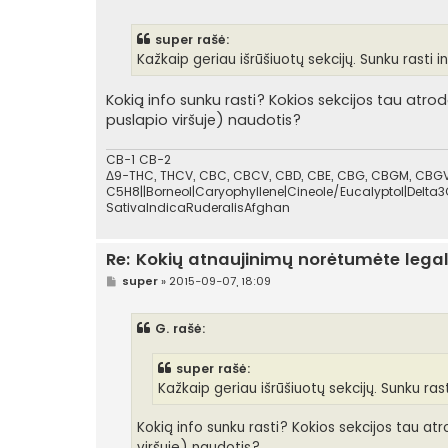
t
a
n
super rašė:
d
a
Kažkaip geriau išrūšiuotų sekcijų. Sunku rasti i
r
t
i
Kokią info sunku rasti? Kokios sekcijos tau atr
n
puslapio viršuje) naudotis?
ė
CB-1 CB-2
Δ9-THC, THCV, CBC, CBCV, CBD, CBE, CBG, CBGM, CBGV,
C5H8||Borneol|Caryophyllene|Cineole/Eucalyptol|Delta3
SativaIndicaRuderalisAfghan
Re: Kokių atnaujinimų norėtumėte lega
S
super
»
2015-09-07, 18:09
t
a
n
G. rašė:
d
a
r
super rašė:
t
i
Kažkaip geriau išrūšiuotų sekcijų. Sunku ras
n
ė
Kokią info sunku rasti? Kokios sekcijos tau a
viršuje) naudotis?