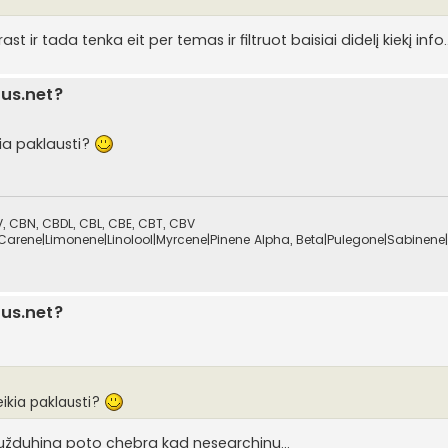
ir tada tenka eit per temas ir filtruot baisiai didelį kiekį info..
lus.net?
ikia paklausti?
 CBN, CBDL, CBL, CBE, CBT, CBV
Carene|Limonene|Linolool|Myrcene|Pinene Alpha, Beta|Pulegone|Sabinene|
lus.net?
reikia paklausti?
 užduhina poto chebra kad nesearchinu...