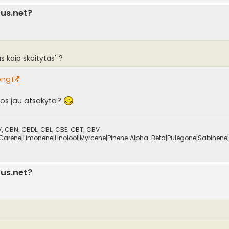
lus.net?
s kaip skaitytas' ?
png
riuos jau atsakyta?
 CBN, CBDL, CBL, CBE, CBT, CBV
Carene|Limonene|Linolool|Myrcene|Pinene Alpha, Beta|Pulegone|Sabinene|
lus.net?