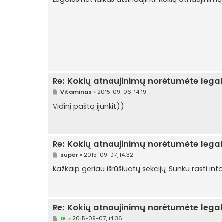
n
d
a
r
t
i
n
ė
Re: Kokių atnaujinimų norėtumėte lega
S
Vitaminas
»
2015-09-06, 14:19
t
a
Vidinį paštą įjunkit))
n
d
a
r
t
Re: Kokių atnaujinimų norėtumėte lega
i
n
S
super
»
2015-09-07, 14:32
ė
t
a
Kažkaip geriau išrūšiuotų sekcijų. Sunku rasti inf
n
d
a
r
t
Re: Kokių atnaujinimų norėtumėte lega
i
n
S
G.
»
2015-09-07, 14:36
ė