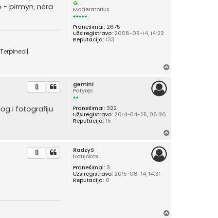
G.
ip - pirmyn, nėra
Moderatorius
Pranešimai:
2675
Užsiregistravo:
2008-09-14, 14:22
Reputacija:
133
Terpineol|
Į
v
gemini
i
0
Patyręs
r
š
iog i fotografiju
Pranešimai:
322
ų
Užsiregistravo:
2014-04-25, 08:26
Reputacija:
15
Į
v
RadzyS
i
0
Naujokas
r
Pranešimai:
3
š
Užsiregistravo:
2015-08-14, 14:31
ų
Reputacija:
0
Į