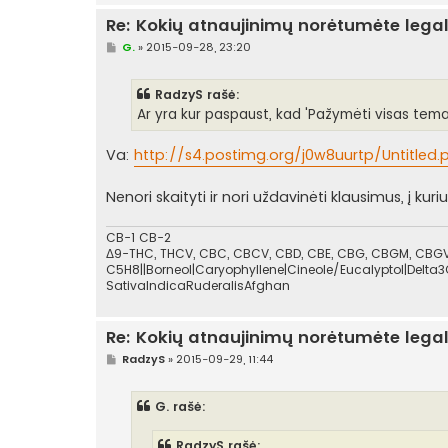
ė
Re: Kokių atnaujinimų norėtumėte lega
S
G.
»
2015-09-28, 23:20
t
a
n
RadzyS rašė:
d
a
Ar yra kur paspaust, kad 'Pažymėti visas tema
r
t
i
Va:
http://s4.postimg.org/j0w8uurtp/Untitled.
n
ė
Nenori skaityti ir nori uždavinėti klausimus, į ku
CB-1 CB-2
Δ9-THC, THCV, CBC, CBCV, CBD, CBE, CBG, CBGM, CBGV,
C5H8||Borneol|Caryophyllene|Cineole/Eucalyptol|Delta3
SativaIndicaRuderalisAfghan
Re: Kokių atnaujinimų norėtumėte lega
S
RadzyS
»
2015-09-29, 11:44
t
a
n
G. rašė:
d
a
r
RadzyS rašė: