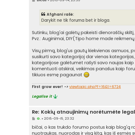
bičas
»
2015-09-14, 23:35
ė
t
a
n
Afghani rašė:
d
a
Darykit ne tik foruma bet ir bloga.
r
t
i
Sutinku, blog'ai galėtų pakeisti dienoraščių skiltį,
n
Pvz.: Auginimai, DIY(Tipo home made reikmenų g
ė
Visų pirmą, blog'us gautų kiekvienas asmuos, pvz.
susikurti savo kategorijoj dar vienas kategorij
kategorijose galėtumėt rašyti savo naujas kaip i
komentuoti atskirai, veikimas panašus kaip for
tikiuos esmę pagaunat
First grow ever!
->
viewtopic.php?f=16&t=6724
Legalise it
Re: Kokių atnaujinimų norėtumėte lega
S
G.
»
2015-09-15, 23:32
t
a
bičai, o kas trukdo forumo postus kaip blog'ą rašyt
n
nuotraukas, nuorodas ir visą kitą, kas iš esmės
d