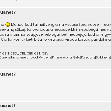
lus.net?
hina
Manau, kad tai neišvengiama visuose forumuose ir rea
eiksmų sūkurį, tai svarbiausia neapsiverkti ir nepabėgti, nes visi
zas su marimar susipjovę neblogai, bet neabejoju, kad anie gyva
p. Čia lankosi tik kieti bičai, o kieti bičai visada kartais pasiduhin
 CBN, CBDL, CBL, CBE, CBT, CBV
Carene|Limonene|Linolool|Myrcene|Pinene Alpha, Beta|Pulegone|Sabinene|
lus.net?
lus.net?