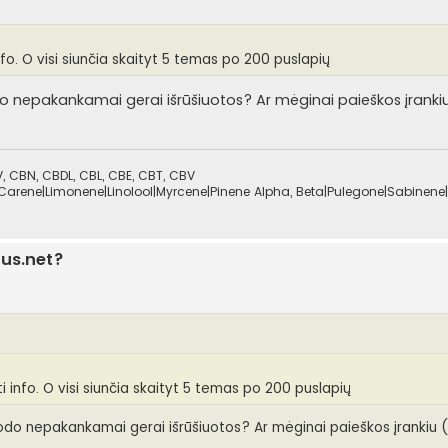
nfo. O visi siunčia skaityt 5 temas po 200 puslapių
odo nepakankamai gerai išrūšiuotos? Ar mėginai paieškos įranki
 CBN, CBDL, CBL, CBE, CBT, CBV
Carene|Limonene|Linolool|Myrcene|Pinene Alpha, Beta|Pulegone|Sabinene|
lus.net?
ti info. O visi siunčia skaityt 5 temas po 200 puslapių
trodo nepakankamai gerai išrūšiuotos? Ar mėginai paieškos įrankiu 