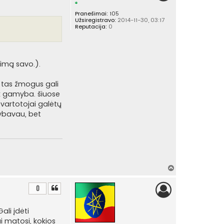
š
Pranešimai:
105
ų
Užsiregistravo:
2014-11-30, 03:17
Reputacija:
0
imą savo.).
, tas žmogus gali
ox gamyba. šiuose
 vartotojai galėtų
rybavau, bet
Į
v
i
0
r
š
ali įdėti
ų
ai matosi, kokios