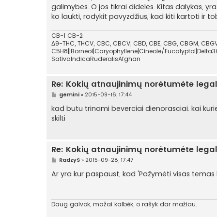
a
galimybės. O jos tikrai didelės. Kitas dalykas, yr
r
ko laukti, rodykit pavyzdžius, kad kiti kartoti ir t
t
i
n
CB-1 CB-2
ė
Δ9-THC, THCV, CBC, CBCV, CBD, CBE, CBG, CBGM, CBGV,
C5H8||Borneol|Caryophyllene|Cineole/Eucalyptol|Delta3
SativaIndicaRuderalisAfghan
Re: Kokių atnaujinimų norėtumėte lega
S
gemini
»
2015-09-16, 17:44
t
a
kad butu trinami beverciai dienorasciai. kai kurie
n
skilti
d
a
r
t
i
Re: Kokių atnaujinimų norėtumėte lega
n
ė
S
RadzyS
»
2015-09-28, 17:47
t
a
Ar yra kur paspaust, kad 'Pažymėti visas temas k
n
d
a
r
t
Daug galvok, mažai kalbėk, o rašyk dar mažiau.
i
n