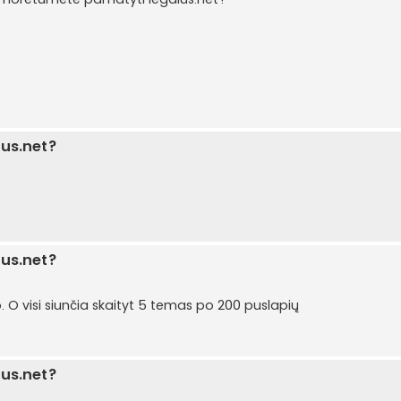
lus.net?
lus.net?
o. O visi siunčia skaityt 5 temas po 200 puslapių
lus.net?