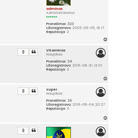
adminas
Administratorius
Pranešimai:
323
Užsiregistravo:
2003-06-05, 18:17
Reputacija:
2
Į
v
Vitaminas
i
0
Naujokas
r
Pranešimai:
34
š
Užsiregistravo:
2015-08-31, 12:01
ų
Reputacija:
0
Į
v
super
i
0
Naujokas
r
Pranešimai:
26
š
Užsiregistravo:
2015-08-04, 20:27
ų
Reputacija:
0
Į
v
i
0
r