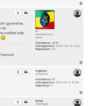
Į
v
i
0
r
š
liam gyvenime,
ų
 tie
G.
i susitikę kaip
Moderatorius
a
Pranešimai:
2675
Užsiregistravo:
2008-09-14, 14:22
Reputacija:
133
Terpineol|
Į
v
Afghani
i
0
Naujokas
r
Pranešimai:
47
š
Užsiregistravo:
2015-04-13, 18:26
ų
Reputacija:
2
Į
v
bičas
i
0
Pažengęs
r