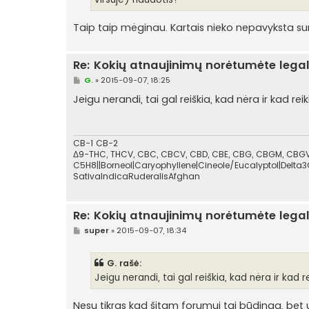
Taip taip mėginau. Kartais nieko nepavyksta surast 
Re: Kokių atnaujinimų norėtumėte lega
S
G.
»
2015-09-07, 18:25
t
a
Jeigu nerandi, tai gal reiškia, kad nėra ir kad re
n
d
a
r
t
CB-1 CB-2
i
Δ9-THC, THCV, CBC, CBCV, CBD, CBE, CBG, CBGM, CBGV,
n
C5H8||Borneol|Caryophyllene|Cineole/Eucalyptol|Delta3
ė
SativaIndicaRuderalisAfghan
Re: Kokių atnaujinimų norėtumėte lega
S
super
»
2015-09-07, 18:34
t
a
n
G. rašė:
d
a
Jeigu nerandi, tai gal reiškia, kad nėra ir kad 
r
t
i
Nesu tikras kad šitam forumui tai būdinga, bet