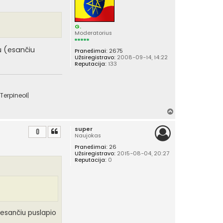
š
ų
G.
Moderatorius
u (esančiu
Pranešimai:
2675
Užsiregistravo:
2008-09-14, 14:22
Reputacija:
133
Terpineol|
Į
v
super
i
0
Naujokas
r
Pranešimai:
26
š
Užsiregistravo:
2015-08-04, 20:27
ų
Reputacija:
0
(esančiu puslapio