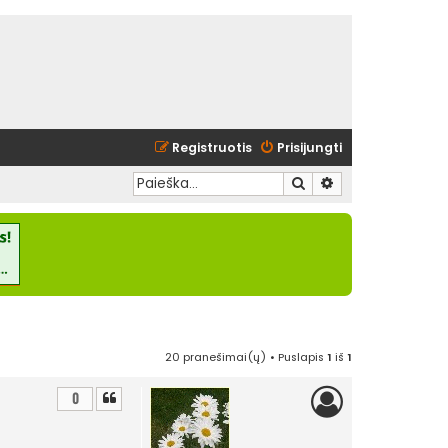
Registruotis
Prisijungti
Ieškoti
Išplėstinė paieška
20 pranešimai(ų) • Puslapis
1
iš
1
0