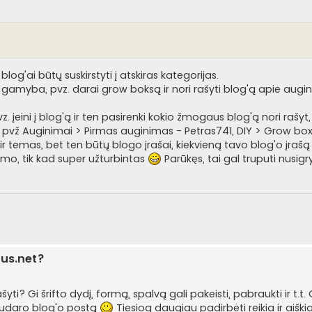
 blog'ai būtų suskirstyti į atskiras kategorijas.
amyba, pvz. darai grow boksą ir nori rašyti blog'ą apie augin
 įeini į blog'ą ir ten pasirenki kokio žmogaus blog'ą nori rašyt
as, pvž Auginimai > Pirmas auginimas - Petras741, DIY > Grow b
r temas, bet ten būtų blogo įrašai, kiekvieną tavo blog'o įrašą
umo, tik kad super užturbintas
Parūkęs, tai gal truputi nusig
lus.net?
i? Gi šrifto dydį, formą, spalvą gali pakeisti, pabraukti ir t.t. G
 sudaro blog'o postą
Tiesiog daugiau padirbėti reikia ir aiški