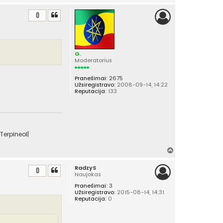
v
i
0
r
š
ų
G.
Moderatorius
Pranešimai:
2675
Užsiregistravo:
2008-09-14, 14:22
Reputacija:
133
Terpineol|
Į
v
RadzyS
i
0
Naujokas
r
Pranešimai:
3
š
Užsiregistravo:
2015-08-14, 14:31
ų
Reputacija:
0