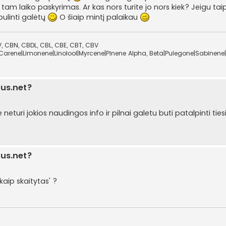
a tam laiko paskyrimas. Ar kas nors turite jo nors kiek? Jeigu ta
obulinti galėtų
O šiaip mintį palaikau
 CBN, CBDL, CBL, CBE, CBT, CBV
Carene|Limonene|Linolool|Myrcene|Pinene Alpha, Beta|Pulegone|Sabinene|
lus.net?
 neturi jokios naudingos info ir pilnai galetu buti patalpinti ties
lus.net?
aip skaitytas' ?