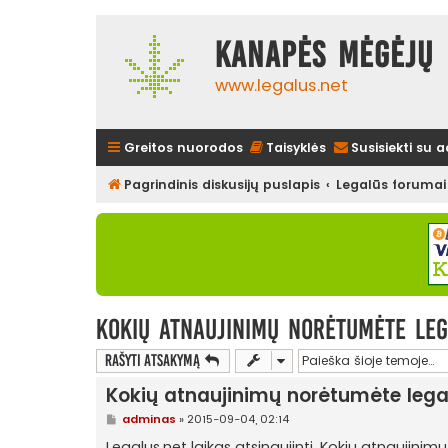
Kanapės mėgėjų 
www.legalus.net
Greitos nuorodos
Taisyklės
Susisiekti su 
Pagrindinis diskusijų puslapis
Legalūs forumai
Kokių atnaujinimų norėtumėte leg
Rašyti atsakymą
Kokių atnaujinimų norėtumėte lega
S
adminas
»
2015-09-04, 02:14
t
a
Legalus.net laikas atsinaujinti. Kokių atnaujin