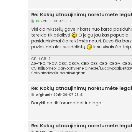
n
ė
Re: Kokių atnaujinimų norėtumėte lega
S
G.
»
2015-09-07, 19:11
t
a
Visi čia rykštelių gavę ir karts nuo karto pasidu
n
tereikia tik atlaikyti
O jeigu jau kas papuola į v
d
a
pasiduhinimai čia reikšmės neturi. Buvo čia bar
r
puzlės detalės susidėliotų
Ir su visais čia tai
t
i
n
CB-1 CB-2
ė
Δ9-THC, THCV, CBC, CBCV, CBD, CBE, CBG, CBGM, CBGV,
C5H8||Borneol|Caryophyllene|Cineole/Eucalyptol|Delta3
SativaIndicaRuderalisAfghan
Re: Kokių atnaujinimų norėtumėte lega
S
Afghani
»
2015-09-07, 23:13
t
a
Darykit ne tik foruma bet ir bloga.
n
d
a
r
t
Re: Kokių atnaujinimų norėtumėte lega
i
n
S