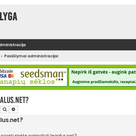
lyga
administracija
Pasiūlymai administracijai
alus.net?
Ieškoti
Išplėstinė paieška
lus.net?
imų norėtumėte pamatyti legalus.net?