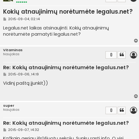
Kokių atnaujinimų norėtumėte legalus.net?
S
2015-09-04, 02:14
t
a
Legalus.net laikas atsinaujinti. Kokių atnaujinimų
n
norėtumėte pamatyti legalus.net?
d
a
r
t
Vitaminas
i
Naujokas
0
n
ė
Re: Kokių atnaujinimų norėtumėte legalus.net?
S
2015-09-06, 14:19
t
a
Vidinį paštą įjunkit))
n
d
a
r
t
super
i
Naujokas
0
n
ė
Re: Kokių atnaujinimų norėtumėte legalus.net?
S
2015-09-07, 14:32
t
a
Kažkaip geriau išrūšiuotų sekcijų. Sunku rasti info. O visi