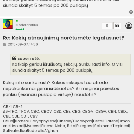
n
siunčia skaityt 5 temas po 200 puslapių
d
a
r
t
G.
i
Moderatorius
0
n
ė
Re: Kokių atnaujinimų norėtumėte legalus.net?
S
2015-09-07, 14:36
t
a
n
super rašė:
d
a
Kažkaip geriau išrūšiuotų sekcijų. Sunku rasti info. O visi
r
siunčia skaityt 5 temas po 200 puslapių
t
i
n
Kokią info sunku rasti? Kokios sekcijos tau atrodo
ė
nepakankamai gerai išrūšiuotos? Ar mėginai paieškos
įrankiu (esančiu puslapio viršuje) naudotis?
CB-1 CB-2
Δ9-THC, THCV, CBC, CBCV, CBD, CBE, CBG, CBGM, CBGV, CBN, CBDL,
CBL, CBE, CBT, CBV
C5H8||Borneol|Caryophyllene|Cineole/Eucalyptol|Delta3Carene|Limon
ene|Linolool|Myrcene|Pinene Alpha, Beta|Pulegone|Sabinene|Terpineol|
SativaIndicaRuderalisAfghan