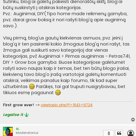
i
Sutinku, blog'ai galėtų pakeisti dienoraščių skiltį, blog'ai
n
būtų suskirstyti į atskiras kategorijas.
ė
Pvz.: Auginimai, DIY(Tipo home made reikmenų gamyba,
pvz. darai grow boksą ir nori rašyti blog'ą apie auginimą
savo.).
Visų pirmą, blog'us gautų kiekvienas asmuos, pvz. įeini į
blog'ą ir ten pasirenki kokio žmogaus blog'ą nori rašyt, tas
žmogus gali susikurti savo kategorijoj dar vienas
kategorijas, pvž Auginimai > Pirmas auginimas - Petras741,
DIY > Grow box gamyba. šiuose kategorijose galėtumėt
rašyti savo naujas kaip ir temas, bet ten būtų blogo įrašai,
kiekvieną tavo blog'o įrašą vartotojai galėtų komentuoti
atskirai, veikimas panašus kaip forumo, tik kad super
užturbintas
Parūkęs, tai gal truputi nusigrybavau, bet
tikiuos esmę pagaunat
First grow ever!
->
viewtopic.php?f=16&t=6724
Legalise it
G.
Moderatorius
0