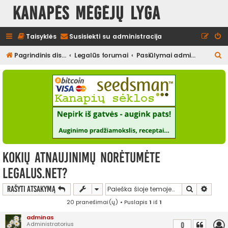
Kanapės mėgėjų lyga
Taisyklės
Susisiekti su administracija
I
Pagrindinis diskusijų puslapis
Legalūs forumai
Pasiūlymai administracijai
e
š
k
o
t
i
Kokių atnaujinimų norėtumėte
legalus.net?
Ieškoti
Išplės
Rašyti atsakymą
20 pranešimai(ų) • Puslapis
1
iš
1
adminas
Administratorius
0