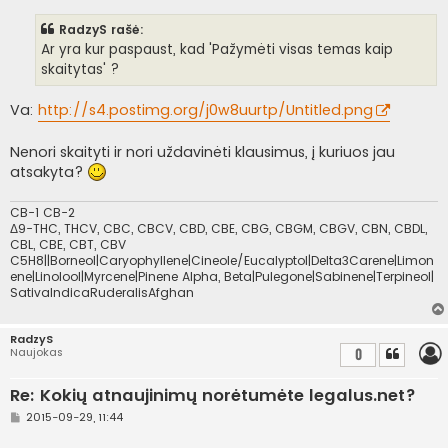
a
n
RadzyS rašė:
d
a
Ar yra kur paspaust, kad 'Pažymėti visas temas kaip
r
skaitytas' ?
t
i
n
Va:
http://s4.postimg.org/j0w8uurtp/Untitled.png
ė
Nenori skaityti ir nori uždavinėti klausimus, į kuriuos jau
atsakyta?
CB-1 CB-2
Δ9-THC, THCV, CBC, CBCV, CBD, CBE, CBG, CBGM, CBGV, CBN, CBDL,
CBL, CBE, CBT, CBV
C5H8||Borneol|Caryophyllene|Cineole/Eucalyptol|Delta3Carene|Limon
ene|Linolool|Myrcene|Pinene Alpha, Beta|Pulegone|Sabinene|Terpineol|
SativaIndicaRuderalisAfghan
RadzyS
Naujokas
0
Re: Kokių atnaujinimų norėtumėte legalus.net?
S
2015-09-29, 11:44
t
a