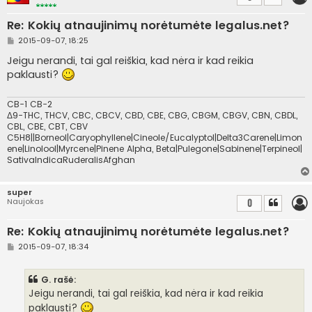
Re: Kokių atnaujinimų norėtumėte legalus.net?
S
2015-09-07, 18:25
t
a
Jeigu nerandi, tai gal reiškia, kad nėra ir kad reikia
n
paklausti?
d
a
r
t
CB-1 CB-2
i
Δ9-THC, THCV, CBC, CBCV, CBD, CBE, CBG, CBGM, CBGV, CBN, CBDL,
n
CBL, CBE, CBT, CBV
ė
C5H8||Borneol|Caryophyllene|Cineole/Eucalyptol|Delta3Carene|Limon
ene|Linolool|Myrcene|Pinene Alpha, Beta|Pulegone|Sabinene|Terpineol|
SativaIndicaRuderalisAfghan
super
Naujokas
0
Re: Kokių atnaujinimų norėtumėte legalus.net?
S
2015-09-07, 18:34
t
a
n
G. rašė:
d
a
Jeigu nerandi, tai gal reiškia, kad nėra ir kad reikia
r
paklausti?
t