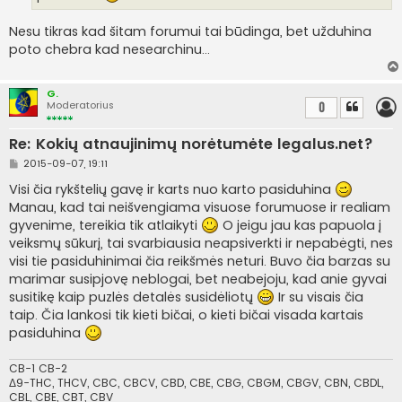
i
n
Nesu tikras kad šitam forumui tai būdinga, bet užduhina
ė
poto chebra kad nesearchinu...
G.
Moderatorius
0
Re: Kokių atnaujinimų norėtumėte legalus.net?
S
2015-09-07, 19:11
t
a
Visi čia rykštelių gavę ir karts nuo karto pasiduhina
n
Manau, kad tai neišvengiama visuose forumuose ir realiam
d
a
gyvenime, tereikia tik atlaikyti
O jeigu jau kas papuola į
r
veiksmų sūkurį, tai svarbiausia neapsiverkti ir nepabėgti, nes
t
i
visi tie pasiduhinimai čia reikšmės neturi. Buvo čia barzas su
n
marimar susipjovę neblogai, bet neabejoju, kad anie gyvai
ė
susitikę kaip puzlės detalės susidėliotų
Ir su visais čia
taip. Čia lankosi tik kieti bičai, o kieti bičai visada kartais
pasiduhina
CB-1 CB-2
Δ9-THC, THCV, CBC, CBCV, CBD, CBE, CBG, CBGM, CBGV, CBN, CBDL,
CBL, CBE, CBT, CBV