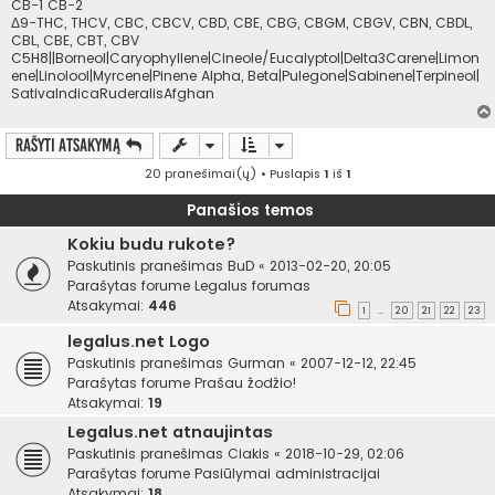
CB-1 CB-2
Δ9-THC, THCV, CBC, CBCV, CBD, CBE, CBG, CBGM, CBGV, CBN, CBDL,
CBL, CBE, CBT, CBV
C5H8||Borneol|Caryophyllene|Cineole/Eucalyptol|Delta3Carene|Limon
ene|Linolool|Myrcene|Pinene Alpha, Beta|Pulegone|Sabinene|Terpineol|
SativaIndicaRuderalisAfghan
Rašyti atsakymą
20 pranešimai(ų) • Puslapis
1
iš
1
Panašios temos
Kokiu budu rukote?
Paskutinis pranešimas
BuD
«
2013-02-20, 20:05
Parašytas forume
Legalus forumas
Atsakymai:
446
1
20
21
22
23
…
legalus.net Logo
Paskutinis pranešimas
Gurman
«
2007-12-12, 22:45
Parašytas forume
Prašau žodžio!
Atsakymai:
19
Legalus.net atnaujintas
Paskutinis pranešimas
Ciakis
«
2018-10-29, 02:06
Parašytas forume
Pasiūlymai administracijai
Atsakymai:
18