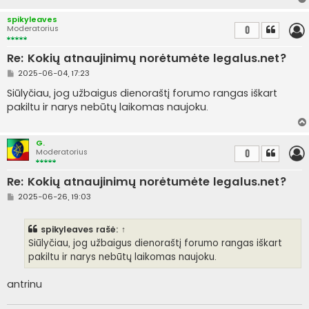
r
t
spikyleaves
i
Moderatorius
0
n
ė
Re: Kokių atnaujinimų norėtumėte legalus.net?
S
2025-06-04, 17:23
t
a
Siūlyčiau, jog užbaigus dienoraštį forumo rangas iškart
n
pakiltu ir narys nebūtų laikomas naujoku.
d
a
r
t
G.
i
Moderatorius
0
n
ė
Re: Kokių atnaujinimų norėtumėte legalus.net?
S
2025-06-26, 19:03
t
a
n
spikyleaves
rašė:
↑
d
a
Siūlyčiau, jog užbaigus dienoraštį forumo rangas iškart
r
pakiltu ir narys nebūtų laikomas naujoku.
t
i
n
antrinu
ė