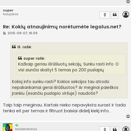
super
Naujokas
0
Re: Kokių atnaujinimų norėtumėte legalus.net?
S
2015-09-07, 18:09
t
a
n
G. rašė:
d
a
r
super rašė:
t
i
Kažkaip geriau išrūšiuotų sekcijų. Sunku rasti info. O
n
visi siunčia skaityt 5 temas po 200 puslapių
ė
Kokią info sunku rasti? Kokios sekcijos tau atrodo
nepakankamai gerai išrūšiuotos? Ar mėginai paieškos
įrankiu (esančiu puslapio viršuje) naudotis?
Taip taip mėginau. Kartais nieko nepavyksta surast ir tada
tenka eit per temas ir filtruot baisiai didelį kiekį info...
G.
Moderatorius
0