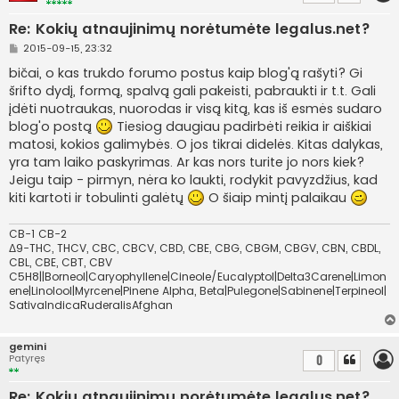
Re: Kokių atnaujinimų norėtumėte legalus.net?
S
2015-09-15, 23:32
t
a
bičai, o kas trukdo forumo postus kaip blog'ą rašyti? Gi
n
šrifto dydį, formą, spalvą gali pakeisti, pabraukti ir t.t. Gali
d
a
įdėti nuotraukas, nuorodas ir visą kitą, kas iš esmės sudaro
r
blog'o postą
Tiesiog daugiau padirbėti reikia ir aiškiai
t
i
matosi, kokios galimybės. O jos tikrai didelės. Kitas dalykas,
n
yra tam laiko paskyrimas. Ar kas nors turite jo nors kiek?
ė
Jeigu taip - pirmyn, nėra ko laukti, rodykit pavyzdžius, kad
kiti kartoti ir tobulinti galėtų
O šiaip mintį palaikau
CB-1 CB-2
Δ9-THC, THCV, CBC, CBCV, CBD, CBE, CBG, CBGM, CBGV, CBN, CBDL,
CBL, CBE, CBT, CBV
C5H8||Borneol|Caryophyllene|Cineole/Eucalyptol|Delta3Carene|Limon
ene|Linolool|Myrcene|Pinene Alpha, Beta|Pulegone|Sabinene|Terpineol|
SativaIndicaRuderalisAfghan
gemini
Patyręs
0
Re: Kokių atnaujinimų norėtumėte legalus.net?