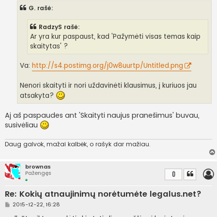
n
G. rašė:
d
a
r
RadzyS rašė:
t
i
Ar yra kur paspaust, kad 'Pažymėti visas temas kaip
n
skaitytas' ?
ė
Va:
http://s4.postimg.org/j0w8uurtp/Untitled.png
Nenori skaityti ir nori uždavinėti klausimus, į kuriuos jau
atsakyta?
Aj aš paspaudes ant 'Skaityti naujus pranešimus' buvau,
susivėliau
Daug galvok, mažai kalbėk, o rašyk dar mažiau.
brownas
Pažengęs
0
Re: Kokių atnaujinimų norėtumėte legalus.net?
S
2015-12-22, 16:28
t
a