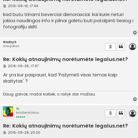
S
2015-09-16, 17:44
t
a
kad butu trinami beverciai dienorasciai. kai kurie neturi
n
jokios naudingos info ir pilnai galetu buti patalpinti tiesiog i
d
a
fotografiju skilti
r
t
i
n
RadzyS
ė
Naujokas
0
Re: Kokių atnaujinimų norėtumėte legalus.net?
S
2015-09-28, 17:47
t
a
Ar yra kur paspaust, kad 'Pažymėti visas temas kaip
n
skaitytas' ?
d
a
r
t
Daug galvok, mažai kalbėk, o rašyk dar mažiau.
i
n
ė
G.
Moderatorius
0
Re: Kokių atnaujinimų norėtumėte legalus.net?
S
2015-09-28, 23:20
t