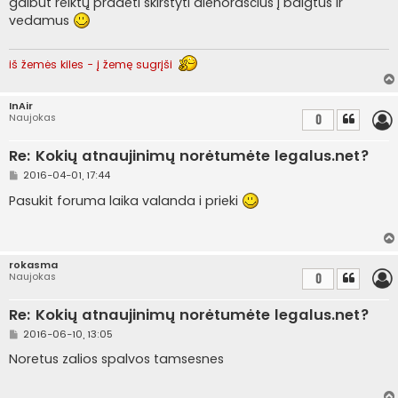
galbūt reiktų pradėti skirstyti dienoraščius į baigtus ir
n
vedamus
d
a
r
t
iš žemės kiles - į žemę sugrįši
i
n
ė
InAir
Naujokas
0
Re: Kokių atnaujinimų norėtumėte legalus.net?
S
2016-04-01, 17:44
t
a
Pasukit foruma laika valanda i prieki
n
d
a
r
t
rokasma
i
Naujokas
0
n
ė
Re: Kokių atnaujinimų norėtumėte legalus.net?
S
2016-06-10, 13:05
t
a
Noretus zalios spalvos tamsesnes
n
d
a