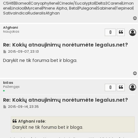
C5H8||Borneol|Caryophyllene|Cineole/Eucalyptol|Delta3Carene|Limon
ene|Linolool|Myrcene|Pinene Alpha, Beta|Pulegone|Sabinene|Terpineol|
SativaIndicaRuderalisAfghan
Afghani
Naujokas
0
Re: Kokių atnaujinimų norėtumėte legalus.net?
S
2015-09-07, 23:13
t
a
Darykit ne tik foruma bet ir bloga.
n
d
a
r
t
bičas
i
Pažengęs
0
n
ė
Re: Kokių atnaujinimų norėtumėte legalus.net?
S
2015-09-14, 23:35
t
a
n
Afghani rašė:
d
a
Darykit ne tik foruma bet ir bloga.
r
t