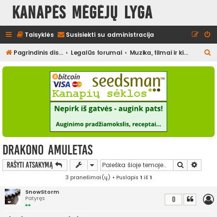
Kanapės mėgėjų lyga
Taisyklės
Susisiekti su administracija
I
Pagrindinis diskusijų puslapis
Legalūs forumai
Muzika, filmai ir kita media, pramogos
e
š
k
o
t
i
drakono amuletas
Ieškoti
Išplės
Rašyti atsakymą
3 pranešimai(ų) • Puslapis
1
iš
1
SnowStorm
Patyręs
0