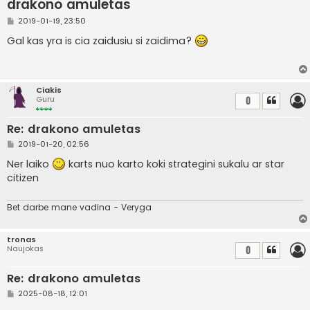
drakono amuletas
S
2019-01-19, 23:50
t
a
Gal kas yra is cia zaidusiu si zaidima?
n
d
a
r
t
Ciakis
i
Guru
0
n
ė
Re: drakono amuletas
S
2019-01-20, 02:56
t
a
Ner laiko
karts nuo karto koki strategini sukalu ar star
n
citizen
d
a
r
t
Bet darbe mane vadina - Veryga
i
n
ė
tronas
Naujokas
0
Re: drakono amuletas
S
2025-08-18, 12:01
t