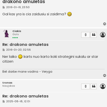
drakono amuletas
S
2019-01-19, 23:50
t
a
Gal kas yra is cia zaidusiu si zaidima?
n
d
a
r
t
Ciakis
i
Guru
0
n
ė
Re: drakono amuletas
S
2019-01-20, 02:56
t
a
Ner laiko
karts nuo karto koki strategini sukalu ar star
n
citizen
d
a
r
t
Bet darbe mane vadina - Veryga
i
n
ė
tronas
Naujokas
0
Re: drakono amuletas
S
2025-08-18, 12:01
t