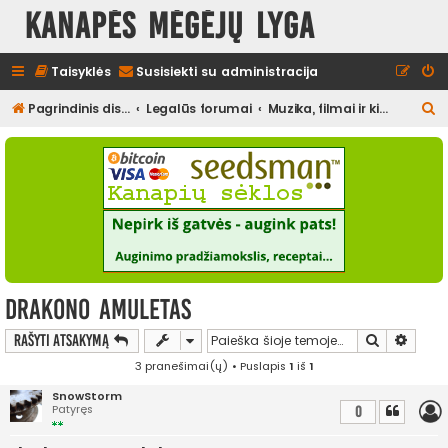
Kanapės mėgėjų lyga
Taisyklės
Susisiekti su administracija
I
Pagrindinis diskusijų puslapis
Legalūs forumai
Muzika, filmai ir kita media, pramogos
e
š
k
o
t
i
drakono amuletas
Ieškoti
Išplės
Rašyti atsakymą
3 pranešimai(ų) • Puslapis
1
iš
1
SnowStorm
Patyręs
0