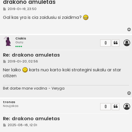
drakono amuletas
S
2019-01-19, 23:50
t
a
Gal kas yra is cia zaidusiu si zaidima?
n
d
a
r
t
Ciakis
i
Guru
0
n
ė
Re: drakono amuletas
S
2019-01-20, 02:56
t
a
Ner laiko
karts nuo karto koki strategini sukalu ar star
n
citizen
d
a
r
t
Bet darbe mane vadina - Veryga
i
n
ė
tronas
Naujokas
0
Re: drakono amuletas
S
2025-08-18, 12:01
t