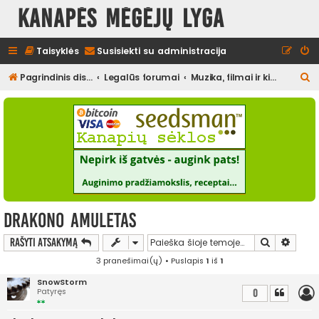
Kanapės mėgėjų lyga
Taisyklės
Susisiekti su administracija
I
Pagrindinis diskusijų puslapis
Legalūs forumai
Muzika, filmai ir kita media, pramogos
e
š
k
o
t
i
drakono amuletas
Ieškoti
Išplės
Rašyti atsakymą
3 pranešimai(ų) • Puslapis
1
iš
1
SnowStorm
Patyręs
0