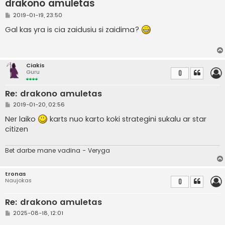
drakono amuletas
S
2019-01-19, 23:50
t
a
Gal kas yra is cia zaidusiu si zaidima?
n
d
a
r
t
Ciakis
i
Guru
0
n
ė
Re: drakono amuletas
S
2019-01-20, 02:56
t
a
Ner laiko
karts nuo karto koki strategini sukalu ar star
n
citizen
d
a
r
t
Bet darbe mane vadina - Veryga
i
n
ė
tronas
Naujokas
0
Re: drakono amuletas
S
2025-08-18, 12:01
t