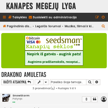
Kanapės mėgėjų lyga
Taisyklės
Susisiekti su administracija
I
Pagrindinis diskusijų puslapis
Legalūs forumai
Muzika, filmai ir kita media, pramogos
e
š
k
o
t
i
drakono amuletas
Ieškoti
Išplės
Rašyti atsakymą
3 pranešimai(ų) • Puslapis
1
iš
1
SnowStorm
Patyręs
0