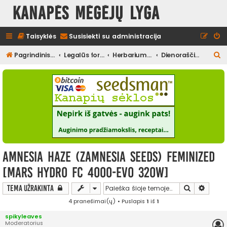
Kanapės mėgėjų lyga
Taisyklės
Susisiekti su administracija
I
Pagrindinis diskusijų puslapis
Legalūs forumai
Herbariumas
Dienoraščiai (užbaigti)
e
š
k
o
t
i
Amnesia Haze (Zamnesia Seeds) Feminized
[Mars Hydro FC 4000-EVO 320W]
Ieškoti
Išplės
Tema užrakinta
4 pranešimai(ų) • Puslapis
1
iš
1
spikyleaves
Moderatorius