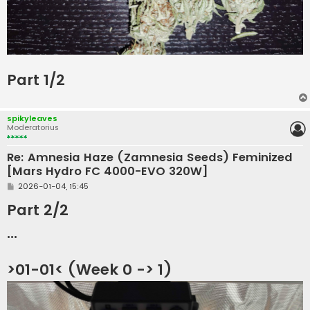
Part 1/2
spikyleaves
Moderatorius
Re: Amnesia Haze (Zamnesia Seeds) Feminized
[Mars Hydro FC 4000-EVO 320W]
S
2026-01-04, 15:45
t
a
Part 2/2
n
d
...
a
r
t
i
>01-01< (Week 0 -> 1)
n
ė