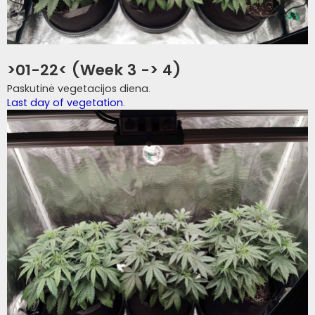
>01-22< (Week 3 -> 4)
Paskutinė vegetacijos diena.
Last day of vegetation.