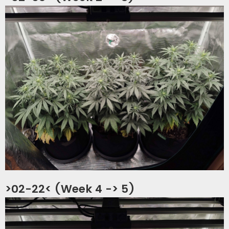
>02-22< (Week 4 -> 5)