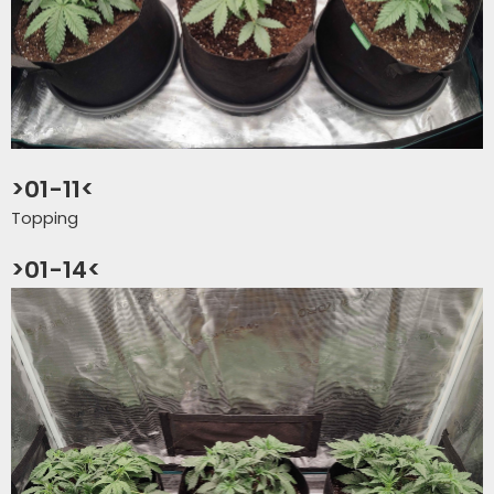
>01-11<
Topping
>01-14<