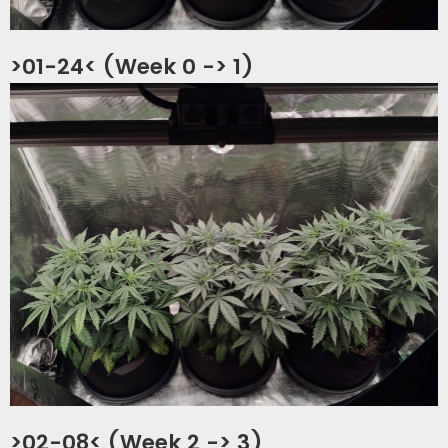
>01-24< (Week 0 -> 1)
>02-08< (Week 2 -> 3)