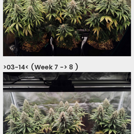
>03-14< (Week 7 -> 8 )