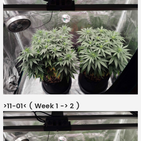
>11-01< ( Week 1 -> 2 )