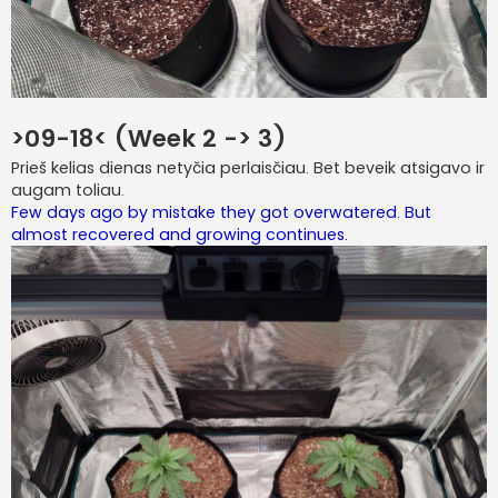
>09-18< (Week 2 -> 3)
Prieš kelias dienas netyčia perlaisčiau. Bet beveik atsigavo ir
augam toliau.
Few days ago by mistake they got overwatered. But
almost recovered and growing continues.