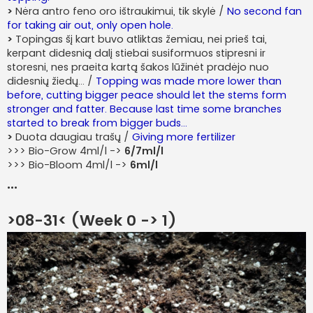
>
Nėra antro feno oro ištraukimui, tik skylė /
No second fan
for taking air out, only open hole.
>
Topingas šį kart buvo atliktas žemiau, nei prieš tai,
kerpant didesnią dalį stiebai susiformuos stipresni ir
storesni, nes praeita kartą šakos lūžinėt pradėjo nuo
didesnių žiedų... /
Topping was made more lower than
before, cutting bigger peace should let the stems form
stronger and fatter. Because last time some branches
started to break from bigger buds...
>
Duota daugiau trašų /
Giving more fertilizer
>>> Bio-Grow 4ml/l ->
6/7ml/l
>>> Bio-Bloom 4ml/l ->
6ml/l
...
>08-31< (Week 0 -> 1)