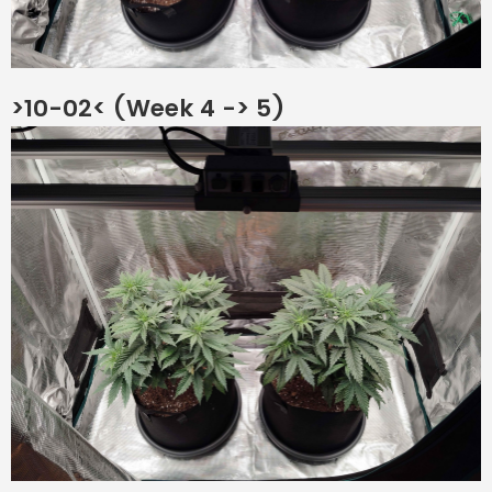
>10-02< (Week 4 -> 5)