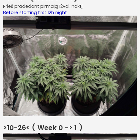
Prieš pradedant pirmają 12val. naktį.
Before starting first 12h night.
>10-26< ( Week 0 -> 1 )