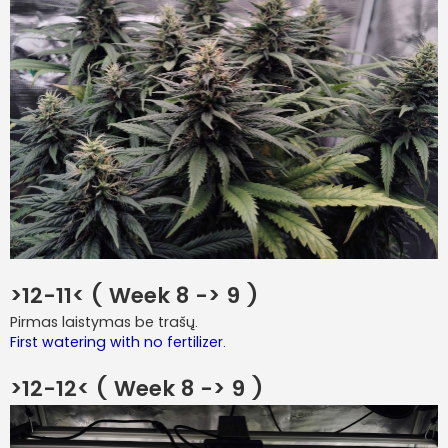
>12-11< ( Week 8 -> 9 )
Pirmas laistymas be trašų.
First watering with no fertilizer.
>12-12< ( Week 8 -> 9 )