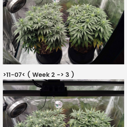
>11-07< ( Week 2 -> 3 )