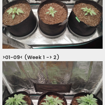
>01-09< (Week 1 -> 2)