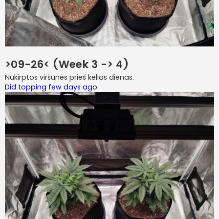
>09-26< (Week 3 -> 4)
Nukirptos viršūnės prieš kelias dienas.
Did topping few days ago.