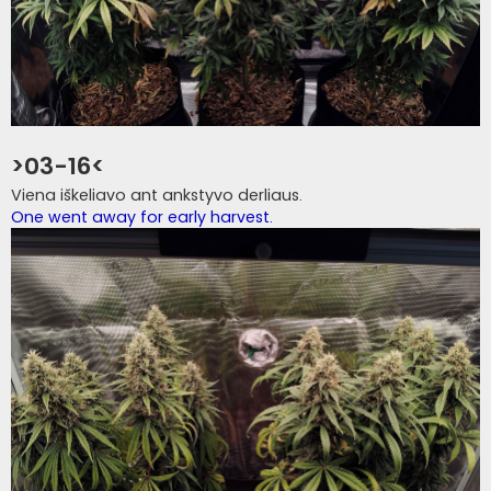
>03-16<
Viena iškeliavo ant ankstyvo derliaus.
One went away for early harvest.