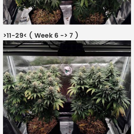
>11-29< ( Week 6 -> 7 )