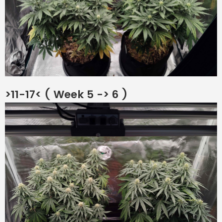
>11-17< ( Week 5 -> 6 )