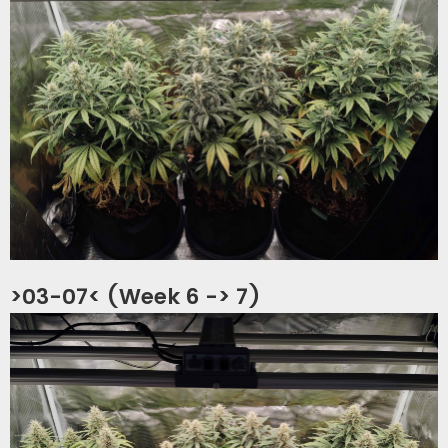
>03-07< (Week 6 -> 7)