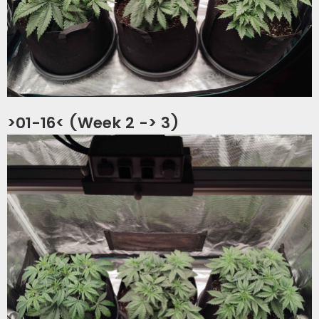
>01-16< (Week 2 -> 3)