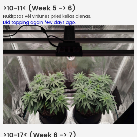
>10-11< (Week 5 -> 6)
Nukirptos vėl viršūnės prieš kelias dienas.
Did topping again few days ago.
>10-17< (Week 6 -> 7)