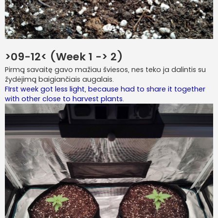
>09-12< (Week 1 -> 2)
Pirmą savaitę gavo mažiau šviesos, nes teko ja dalintis su
žydėjimą baigiančiais augalais.
FIrst week got less light, because had to share it together
with other close to harvest plants.