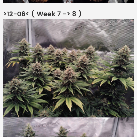
>12-06< ( Week 7 -> 8 )