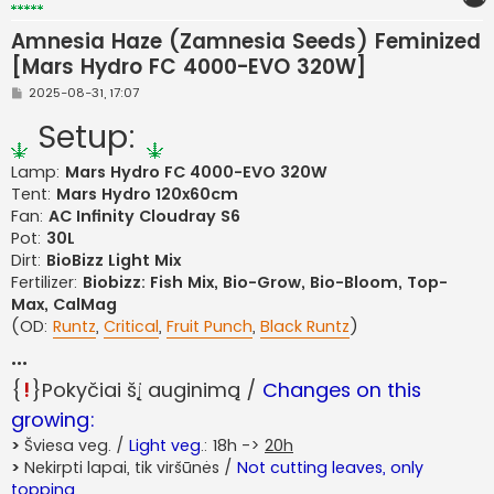
Amnesia Haze (Zamnesia Seeds) Feminized
[Mars Hydro FC 4000-EVO 320W]
S
2025-08-31, 17:07
t
a
Setup:
n
d
a
Lamp:
Mars Hydro FC 4000-EVO 320W
r
Tent:
Mars Hydro 120x60cm
t
i
Fan:
AC Infinity Cloudray S6
n
ė
Pot:
30L
Dirt:
BioBizz Light Mix
Fertilizer:
Biobizz: Fish Mix, Bio-Grow, Bio-Bloom, Top-
Max, CalMag
(OD:
Runtz
,
Critical
,
Fruit Punch
,
Black Runtz
)
...
{
!
}Pokyčiai šį auginimą /
Changes on this
growing:
>
Šviesa veg. /
Light veg
.: 18h ->
20h
>
Nekirpti lapai, tik viršūnės /
Not cutting leaves, only
topping.