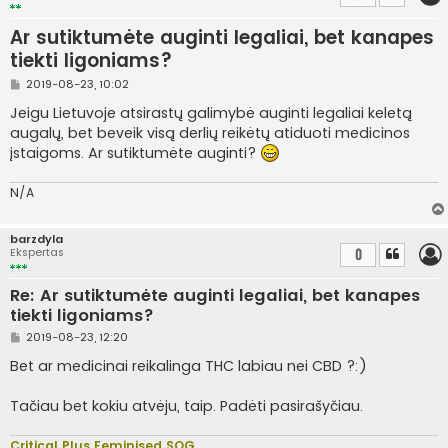
Ar sutiktumėte auginti legaliai, bet kanapes
tiekti ligoniams?
S
2019-08-23, 10:02
t
a
Jeigu Lietuvoje atsirastų galimybė auginti legaliai keletą
n
augalų, bet beveik visą derlių reikėtų atiduoti medicinos
d
a
įstaigoms. Ar sutiktumėte auginti?
r
t
i
N/A
n
ė
barzdyla
Ekspertas
0
Re: Ar sutiktumėte auginti legaliai, bet kanapes
tiekti ligoniams?
S
2019-08-23, 12:20
t
a
Bet ar medicinai reikalinga THC labiau nei CBD ?:)
n
d
a
Tačiau bet kokiu atvėju, taip. Padėti pasirašyčiau.
r
t
i
Critical Plus Feminised SOG