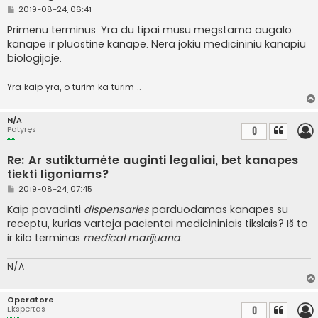
S
2019-08-24, 06:41
t
a
Primenu terminus. Yra du tipai musu megstamo augalo:
n
kanape ir pluostine kanape. Nera jokiu medicininiu kanapiu
d
a
biologijoje.
r
t
i
Yra kaip yra, o turim ka turim ..
n
ė
N/A
Patyręs
0
Re: Ar sutiktumėte auginti legaliai, bet kanapes
tiekti ligoniams?
S
2019-08-24, 07:45
t
a
Kaip pavadinti
dispensaries
parduodamas kanapes su
n
receptu, kurias vartoja pacientai medicininiais tikslais? Iš to
d
a
ir kilo terminas
medical marijuana
.
r
t
i
N/A
n
ė
Operatore
Ekspertas
0