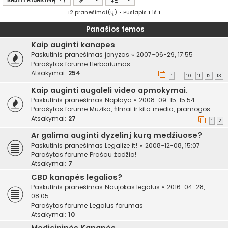
12 pranešimai(ų) • Puslapis
1
iš
1
Panašios temos
Kaip auginti kanapes
Paskutinis pranešimas
jonyzas
«
2007-06-29, 17:55
Parašytas forume
Herbariumas
Atsakymai:
254
1
10
11
12
13
…
Kaip auginti augaleli video apmokymai.
Paskutinis pranešimas
Noplaya
«
2008-09-15, 15:54
Parašytas forume
Muzika, filmai ir kita media, pramogos
Atsakymai:
27
1
2
Ar galima auginti dyzelinį kurą medžiuose?
Paskutinis pranešimas
Legalize it!
«
2008-12-08, 15:07
Parašytas forume
Prašau žodžio!
Atsakymai:
7
CBD kanapės legalios?
Paskutinis pranešimas
Naujokas.legalus
«
2016-04-28,
08:05
Parašytas forume
Legalus forumas
Atsakymai:
10
Medicininės Kanapės