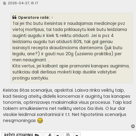
S
2026-04-27, 15:17
t
a
n
Operatore
rašė:
↑
d
a
Tai jei thc butu iteisintas ir naudajamas medicinoje pvz
r
vietoj morfijaus, tai tada priklausytu kiek butu leidziama
t
i
auginti augalu ir kiek % reiktu atiduoti. Jei is pvz 4
n
leidziamu augalu turi atiduoti 80%, tak gal geriau
ė
issirasyti recepta skaudzncioms dantenoms (juk butu
legalu, ane?) ir gauti nuo 20g (uzsienio praktika) per
men neauginant.
Kita vertus, jei kalbant apie pramonini kanapes auginima,
sutikciau dali derliaus moketi kaip duokle valstybei
protingu santykiu.
Keistas šitas scenarijus, apskritai. Laisva rinka veiktų taip,
kad tiesiog ateitų didelis koncernas ir augintų tas kanapes
tonomis, optimizavęs maksimaliai visus procesus. Taip kad
tokiem smulkiesiems net neliktų vietos čia išvis. O kur dar
visokie leidimai sanitariniai ir t.t. Net hipotetinis scenarijus
nesąmoningas
Rašyti atsakymą