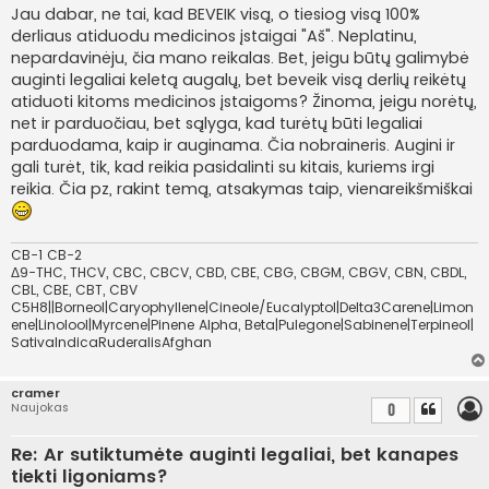
Jau dabar, ne tai, kad BEVEIK visą, o tiesiog visą 100%
derliaus atiduodu medicinos įstaigai "Aš". Neplatinu,
nepardavinėju, čia mano reikalas. Bet, jeigu būtų galimybė
auginti legaliai keletą augalų, bet beveik visą derlių reikėtų
atiduoti kitoms medicinos įstaigoms? Žinoma, jeigu norėtų,
net ir parduočiau, bet sąlyga, kad turėtų būti legaliai
parduodama, kaip ir auginama. Čia nobraineris. Augini ir
gali turėt, tik, kad reikia pasidalinti su kitais, kuriems irgi
reikia. Čia pz, rakint temą, atsakymas taip, vienareikšmiškai
CB-1 CB-2
Δ9-THC, THCV, CBC, CBCV, CBD, CBE, CBG, CBGM, CBGV, CBN, CBDL,
CBL, CBE, CBT, CBV
C5H8||Borneol|Caryophyllene|Cineole/Eucalyptol|Delta3Carene|Limon
ene|Linolool|Myrcene|Pinene Alpha, Beta|Pulegone|Sabinene|Terpineol|
SativaIndicaRuderalisAfghan
cramer
Naujokas
0
Re: Ar sutiktumėte auginti legaliai, bet kanapes
tiekti ligoniams?