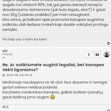
r
augalu turi atiduoti 80%, tak gal geriau issirasyti recepta
t
i
skaudzncioms dantenoms (juk butu legalu, ane?) ir gauti
n
nuo 20g (uzsienio praktika) per men neauginant.
ė
Kita vertus, jei kalbant apie pramonini kanapes auginima,
sutikciau dali derliaus moketi kaip duokle valstybei protingu
santykiu.
Yra kaip yra, o turim ka turim ..
N/A
Patyręs
0
Re: Ar sutiktumėte auginti legaliai, bet kanapes
tiekti ligoniams?
S
2019-08-24, 00:14
t
a
Medicinoje naudojama ne tik cbd. Nuo skausmo ir nemigai
n
gydyti sativos nelabai padeda.
d
a
Kai įteisins medicinines kanapes, galbūt kažkam pavyktų
r
gauti leidimą joms auginti
t
i
n
N/A
ė