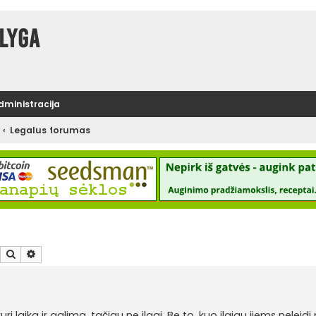
lyga
administracija
Legalus forumas
Ieškoti
Išplėstinė paieška
laiką ir galima, tačiau ne ilgai. Be to, kuo ilgiau jiems neleidi 