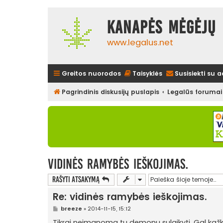
Kanapės mėgėjų 
www.legalus.net
Greitos nuorodos
Taisyklės
Susisiekti su 
Pagrindinis diskusijų puslapis
Legalūs forumai
vidinės ramybės ieškojimas.
Rašyti atsakymą
Re: vidinės ramybės ieškojimas.
S
breeze
»
2014-11-15, 15:12
t
a
Tikrai neįmanoma tų demonų sulaikyti. Gal kažkurį 