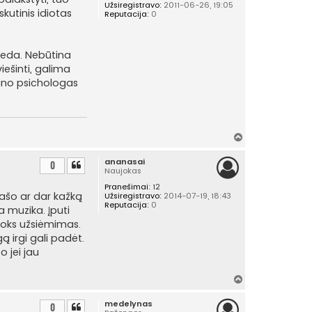
Užsiregistravo:
2011-06-26, 19:05
kutinis idiotas
Reputacija:
0
padeda. Nebūtina
iešinti, galima
mano psichologas
Į
v
ananasai
i
0
Naujokas
r
Pranešimai:
12
š
 rašo ar dar kažką
Užsiregistravo:
2014-07-19, 18:43
ų
Reputacija:
0
a muzika. Įputi
ažkoks užsiėmimas.
ą irgi gali padėt.
o jei jau
Į
v
medelynas
i
0