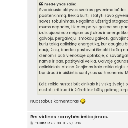
n
medelynas rašė:
d
a
Svarbiausia aktyvus sveikas gyvenimo būdas. Re
r
pasitenkinimą. Reikia kurti, statyti savo gyven
t
i
savęs tobulinimas. Negalima užstrigti stagnacij
n
mums nepadės, tik mes patys galime sau padė
ė
izoliuojuosi nuo neigiamos įtakos ir energetik
galvoju, pergalvoju, išmokau galvoti, galvojimas
kuriu tokią aplinkinę energetiką, kur daugiau b
naujų žinių, bandau pastoviai išmokti kažką nau
dienomis būti vienokioje aplinkoje, o savaitgal
namie ir pan. pozityviai veikia. Galvoje gaun
aplinkiniais, ateina žinojimas kaip reikia elgt
bendrauti ir aiškintis santykius su žmonėmis. My
Edit: reikia nustot būt cinikais ir į viską žvelgt 
nustoti kritikuoti ir žiūrėti kur būtų galimą į
Nuostabus komentaras
Re: vidinės ramybės ieškojimas.
S
THCholic
»
2014-11-26, 00:16
t