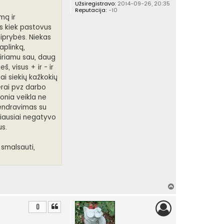
Užsiregistravo:
2014-09-26, 20:35
Reputacija:
-10
mą ir
os kiek pastovus
tiprybės. Niekas
aplinką,
kiriamu sau, daug
, visus + ir - ir
ai siekių kažkokių
gerai pvz darbo
lonia veikla ne
bendravimas su
ažiausiai negatyvo
us.
, smalsauti,
Į
v
i
0
r
š