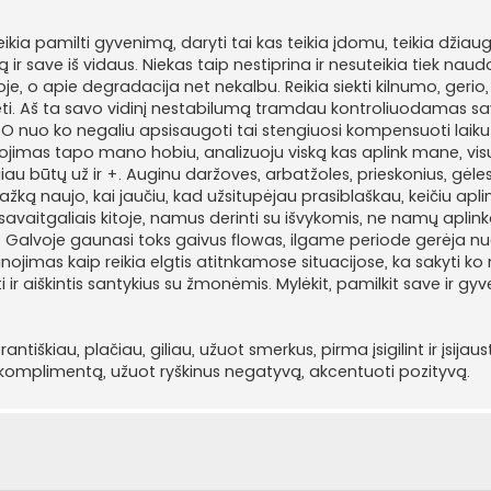
kia pamilti gyvenimą, daryti tai kas teikia įdomu, teikia džiau
ą ir save iš vidaus. Niekas taip nestiprina ir nesuteikia tiek nau
e, o apie degradacija net nekalbu. Reikia siekti kilnumo, gerio,
. Aš ta savo vidinį nestabilumą tramdau kontroliuodamas sa
. O nuo ko negaliu apsisaugoti tai stengiuosi kompensuoti laiku
jimas tapo mano hobiu, analizuoju viską kas aplink mane, visus 
ugiau būtų už ir +. Auginu daržoves, arbatžoles, prieskonius, gėles
žką naujo, kai jaučiu, kad užsitupėjau prasiblaškau, keičiu apli
avaitgaliais kitoje, namus derinti su išvykomis, ne namų aplinka
a. Galvoje gaunasi toks gaivus flowas, ilgame periode gerėja nu
ojimas kaip reikia elgtis atitnkamose situacijose, ka sakyti ko 
ir aiškintis santykius su žmonėmis. Mylėkit, pamilkit save ir gy
erantiškiau, plačiau, giliau, užuot smerkus, pirma įsigilint ir įsijau
rpti komplimentą, užuot ryškinus negatyvą, akcentuoti pozityvą.