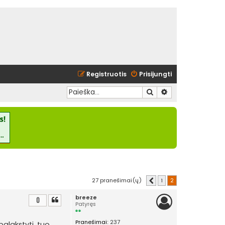
Registruotis
Prisijungti
Ieškoti
Išplėstinė paieška
27 pranešimai(ų)
1
2
Ankstesnis
breeze
0
Patyręs
Pranešimai:
237
palakstyti, tuo