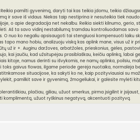
ikia pamilti gyvenimą, daryti tai kas teikia įdomu, teikia džiaugs
imą ir save iš vidaus. Niekas taip nestiprina ir nesuteikia tiek naud
oje, o apie degradacija net nekalbu. Reikia siekti kilnumo, gerio, s
ti. Aš ta savo vidinį nestabilumą tramdau kontroliuodamas savo 
os. O nuo ko negaliu apsisaugoti tai stengiuosi kompensuoti laiku s
 tapo mano hobiu, analizuoju viską kas aplink mane, visus už ir prieš
ūtų už ir +. Auginu daržoves, arbatžoles, prieskonius, gėles, pastovi
jo, kai jaučiu, kad užsitupėjau prasiblaškau, keičiu aplinką, labai 
iais kitoje, namus derinti su išvykomis, ne namų aplinka, poilsiu, ma
asi toks gaivus flowas, ilgame periode gerėja nuotaika, normalėja 
is atitnkamose situacijose, ka sakyti ko ne, kaip pozityviausiai su m
lėkit, pamilkit save ir gyvenimą, žmogeliukai, ir galėsite mylėti kit
tolerantiškiau, plačiau, giliau, užuot smerkus, pirma įsigilint ir įsijaust
terpti komplimentą, užuot ryškinus negatyvą, akcentuoti pozityvą.