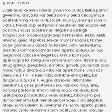
S
2014-11-21, 19:49
t
a
Svarbiausia aktyvus sveikas gyvenimo būdas. Reikia pamilti
n
gyvenimą, daryti tai kas teikia įdomu, teikia džiaugsmą ir
d
a
pasitenkinimą. Reikia kurti, statyti savo gyvenimą ir save iš
r
vidaus. Niekas taip nestiprina ir nesuteikia tiek naudos kiek
t
i
pastovus savęs tobulinimas. Negalima užstrigti
n
stagnacijoje, o apie degradacija net nekalbu. Reikia siekti
ė
kilnumo, gerio, stiprybės. Niekas mums nepadės, tik mes
patys galime sau padėti. Aš ta savo vidinį nestabilumą
tramdau kontroliuodamas savo aplinką, izoliuojuosi nuo
neigiamos įtakos ir energetikos. O nuo ko negaliu
apsisaugoti tai stengiuosi kompensuoti laiku skiriamu sau,
daug galvoju, pergalvoju, išmokau galvoti, galvojimas tapo
mano hobiu, analizuoju viską kas aplink mane, visus už ir
prieš, visus + ir - ir kuriu tokią aplinkinę energetiką, kur
daugiau būtų už ir +. Auginu daržoves, arbatžoles,
prieskonius, gėles, pastoviai siekių kažkokių naujų žinių,
bandau pastoviai išmokti kažką naujo, kai jaučiu, kad
užsitupėjau prasiblaškau, keičiu aplinką, labai gerai pvz
darbo dienomis būti vienokioje aplinkoje, o savaitgaliais
kitoje, namus derinti su išvykomis, ne namų aplinka, poilsiu,
malonia veikla ne namie ir pan. pozityviai veikia. Galvoje