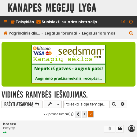
Kanapės mėgėjų lyga
Taisyklės
Susisiekti su administracija
I
Pagrindinis diskusijų puslapis
Legalūs forumai
Legalus forumas
e
š
k
o
t
i
vidinės ramybės ieškojimas.
Ieškoti
Išplės
Rašyti atsakymą
27 pranešimai(ų)
1
2
Ankstesnis
breeze
Patyręs
0