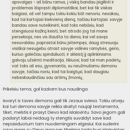
apsvaigęs - aš būnu ramus, į viską bandau įsigilinti ir
problemas išspręsti diplomatiškai, bet kai tik viskas
baigiasi, aš vėl tampu tokiu kokiu būt nenoriu. nesakau,
kad tai kartojasi kiekvieną dieną, tačiau kartojasi. savyje
bandau save nuteikinėti, kad toks nebūsiu, kad
stengsiuosi kažką keisti, bet atrodo jog tai mane
persekioja, nes vis išaušta ta diena, kai vėl savęs
nesuvaldau. paprastai būnu įsitempęs, daug stresuoju.
visiškai nesugebu atrast savyje vidinės ramybės, gėrio,
kuriuo galėčiau spinduliuoti, ir skleistį jį aplinkiniams.
galvoju užsiimti meditacija, tikiuosi, kad tai man padėtų.
vat toks aš esu, gyvenantis, su neužmušamu demonu
savyje, tačiau noriu, kad tai baigtųsi, kad daugiau
nebeskaudinčiau sau artimų žmonių..
Prikelsiu tema, gal kazkam bus naudinga.
Isvaryt is taves demona gali tik Jezaus sviesa. Tokiu atveju
kai turi demona savyje reikia skaityt naujaji testamenta,
tiket, melstis ir prasyt Dievo kad islaisvintu. Savo jegom gali
padaryt labai nedaug ty stengtis suvaldyt save kad
nepasiduotum tam nuodemingam elgesiui. Kai suderini
savo jegas su Dievo jega per tikejima tada busi islaisvintas.