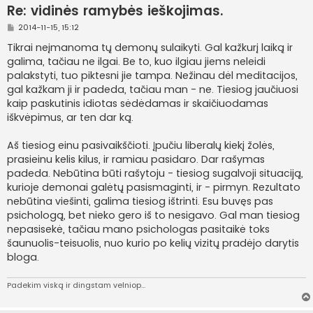
Re: vidinės ramybės ieškojimas.
S
2014-11-15, 15:12
t
a
Tikrai neįmanoma tų demonų sulaikyti. Gal kažkurį laiką ir
n
galima, tačiau ne ilgai. Be to, kuo ilgiau jiems neleidi
d
a
palakstyti, tuo piktesni jie tampa. Nežinau dėl meditacijos,
r
gal kažkam ji ir padeda, tačiau man - ne. Tiesiog jaučiuosi
t
i
kaip paskutinis idiotas sėdėdamas ir skaičiuodamas
n
iškvėpimus, ar ten dar ką.
ė
Aš tiesiog einu pasivaikščioti. Įpučiu liberalų kiekį žolės,
prasieinu kelis kilus, ir ramiau pasidaro. Dar rašymas
padeda. Nebūtina būti rašytoju - tiesiog sugalvoji situaciją,
kurioje demonai galėtų pasismaginti, ir - pirmyn. Rezultato
nebūtina viešinti, galima tiesiog ištrinti. Esu buvęs pas
psichologą, bet nieko gero iš to nesigavo. Gal man tiesiog
nepasisekė, tačiau mano psichologas pasitaikė toks
šaunuolis-teisuolis, nuo kurio po kelių vizitų pradėjo darytis
bloga.
Padekim viską ir dingstam velniop...