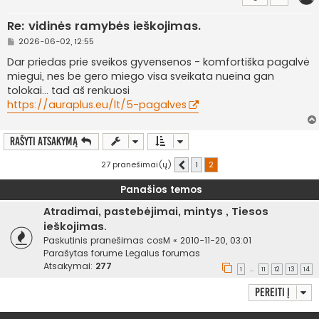
Re: vidinės ramybės ieškojimas.
S
2026-06-02, 12:55
t
a
Dar priedas prie sveikos gyvensenos - komfortiška pagalvė
n
miegui, nes be gero miego visa sveikata nueina gan
d
a
tolokai... tad aš renkuosi
r
https://auraplus.eu/lt/5-pagalves
t
i
n
ė
Rašyti atsakymą
27 pranešimai(ų)
1
2
Ankstesnis
Panašios temos
Atradimai, pastebėjimai, mintys , Tiesos
ieškojimas.
Paskutinis pranešimas
cosM
«
2010-11-20, 03:01
Parašytas forume
Legalus forumas
Atsakymai:
277
1
11
12
13
14
…
Pereiti į