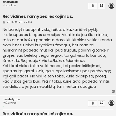
ananasai
Naujokas
0
Re: vidinės ramybės ieškojimas.
S
2014-11-20, 22:04
t
a
Ne bandyt nuslopint viską reikia, o kažkur išliet pyktį,
n
susikaupusias blogas emocijas. Vieni, kaip jau čia minėjo,
d
a
rašo ar dar kažką panašaus daro, kiti kitokios veiklos randa.
r
Nors ir nesu labai kūrybiškas žmogus, bet man tai
t
i
nusiramint padeda muzika. Įputi truputį, pasiimi gitarikę ir
n
grojiesi sau beleką. Jeigu negroji, tai gal visai laikas būtų
ė
išmokt kažką naujo? Vis kažkoks užsiėmimas.
Kai tikrai nieko tokio veikt nenori, tai pasivaikščiojimai,
sportas irgi gerai. Galų gale, apsilankymas pas psichologą
irgi gali padėt. Ne visi jie ten tokie, kurie tik pripistų protą,
kad viskas gerai bus. Yra ir tokių, kurie tikrai padeda mintis
susidėliot, o jei jau nepatiktų, tai ir neitum daugiau.
medelynas
Pažengęs
0
Re: vidinės ramybės ieškojimas.