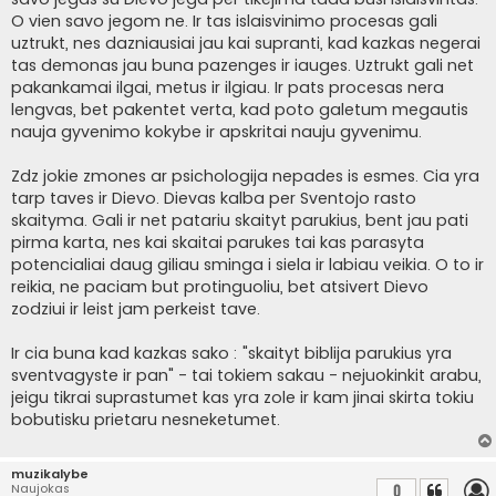
O vien savo jegom ne. Ir tas islaisvinimo procesas gali
uztrukt, nes dazniausiai jau kai supranti, kad kazkas negerai
tas demonas jau buna pazenges ir iauges. Uztrukt gali net
pakankamai ilgai, metus ir ilgiau. Ir pats procesas nera
lengvas, bet pakentet verta, kad poto galetum megautis
nauja gyvenimo kokybe ir apskritai nauju gyvenimu.
Zdz jokie zmones ar psichologija nepades is esmes. Cia yra
tarp taves ir Dievo. Dievas kalba per Sventojo rasto
skaityma. Gali ir net patariu skaityt parukius, bent jau pati
pirma karta, nes kai skaitai parukes tai kas parasyta
potencialiai daug giliau sminga i siela ir labiau veikia. O to ir
reikia, ne paciam but protinguoliu, bet atsivert Dievo
zodziui ir leist jam perkeist tave.
Ir cia buna kad kazkas sako : "skaityt biblija parukius yra
sventvagyste ir pan" - tai tokiem sakau - nejuokinkit arabu,
jeigu tikrai suprastumet kas yra zole ir kam jinai skirta tokiu
bobutisku prietaru nesneketumet.
muzikalybe
Naujokas
0