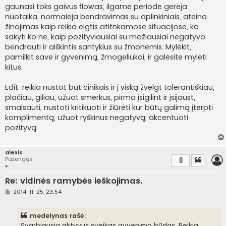
gaunasi toks gaivus flowas, ilgame periode gerėja
nuotaika, normalėja bendravimas su aplinkiniais, ateina
žinojimas kaip reikia elgtis atitnkamose situacijose, ka
sakyti ko ne, kaip pozityviausiai su mažiausiai negatyvo
bendrauti ir aiškintis santykius su žmonėmis. Mylėkit,
pamilkit save ir gyvenimą, žmogeliukai, ir galėsite mylėti
kitus.
Edit: reikia nustot būt cinikais ir į viską žvelgt tolerantiškiau,
plačiau, giliau, užuot smerkus, pirma įsigilint ir įsijaust,
smalsauti, nustoti kritikuoti ir žiūrėti kur būtų galimą įterpti
komplimentą, užuot ryškinus negatyvą, akcentuoti
pozityvą.
alexis
Pažengęs
0
Re: vidinės ramybės ieškojimas.
S
2014-11-25, 23:54
t
a
n
medelynas rašė:
d
a
Svarbiausia aktyvus sveikas gyvenimo būdas. Reikia