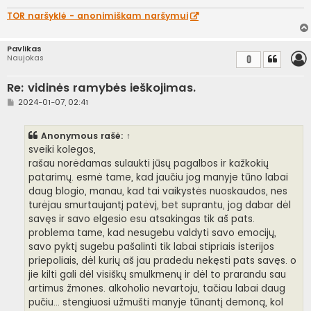
r
t
TOR naršyklė - anonimiškam naršymui
i
n
ė
Pavlikas
Naujokas
0
Re: vidinės ramybės ieškojimas.
S
2024-01-07, 02:41
t
a
n
Anonymous rašė:
↑
d
a
sveiki kolegos,
r
rašau norėdamas sulaukti jūsų pagalbos ir kažkokių
t
i
patarimų. esmė tame, kad jaučiu jog manyje tūno labai
n
daug blogio, manau, kad tai vaikystės nuoskaudos, nes
ė
turėjau smurtaujantį patėvį, bet suprantu, jog dabar dėl
savęs ir savo elgesio esu atsakingas tik aš pats.
problema tame, kad nesugebu valdyti savo emocijų,
savo pyktį sugebu pašalinti tik labai stipriais isterijos
priepoliais, dėl kurių aš jau pradedu nekęsti pats savęs. o
jie kilti gali dėl visiškų smulkmenų ir dėl to prarandu sau
artimus žmones. alkoholio nevartoju, tačiau labai daug
pučiu... stengiuosi užmušti manyje tūnantį demoną, kol