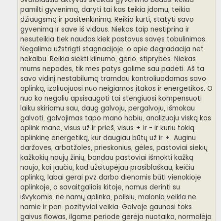
r
pamilti gyvenimą, daryti tai kas teikia įdomu, teikia
t
i
džiaugsmą ir pasitenkinimą. Reikia kurti, statyti savo
n
gyvenimą ir save iš vidaus. Niekas taip nestiprina ir
ė
nesuteikia tiek naudos kiek pastovus savęs tobulinimas.
Negalima užstrigti stagnacijoje, o apie degradacija net
nekalbu. Reikia siekti kilnumo, gerio, stiprybės. Niekas
mums nepadės, tik mes patys galime sau padėti. Aš ta
savo vidinį nestabilumą tramdau kontroliuodamas savo
aplinką, izoliuojuosi nuo neigiamos įtakos ir energetikos. O
nuo ko negaliu apsisaugoti tai stengiuosi kompensuoti
laiku skiriamu sau, daug galvoju, pergalvoju, išmokau
galvoti, galvojimas tapo mano hobiu, analizuoju viską kas
aplink mane, visus už ir prieš, visus + ir - ir kuriu tokią
aplinkinę energetiką, kur daugiau būtų už ir +. Auginu
daržoves, arbatžoles, prieskonius, gėles, pastoviai siekių
kažkokių naujų žinių, bandau pastoviai išmokti kažką
naujo, kai jaučiu, kad užsitupėjau prasiblaškau, keičiu
aplinką, labai gerai pvz darbo dienomis būti vienokioje
aplinkoje, o savaitgaliais kitoje, namus derinti su
išvykomis, ne namų aplinka, poilsiu, malonia veikla ne
namie ir pan. pozityviai veikia. Galvoje gaunasi toks
gaivus flowas, ilgame periode gerėja nuotaika, normalėja