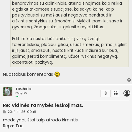
bendravimas su aplinkiniais, ateina žinojimas kaip reikia
elgtis atitnkamose situacijose, ka sakyti ko ne, kaip
pozityviausiai su mažiausiai negatyvo bendrauti ir
aiškintis santykius su žmonėmis. Mylėkit, pamilkit save ir
gyvenimą, žmogeliukai, ir galėsite mylėti kitus.
Edit: reikia nustot būt cinikais ir į viską žvelgt
tolerantiškiau, plačiau, giliau, užuot smerkus, pirma įsigilint
ir įsijaust, smalsauti, nustoti kritikuoti ir žiūrėti kur būtų
galimą įterpti komplimentą, užuot ryškinus negatyvą,
akcentuoti pozityvą.
Nuostabus komentaras
THCholic
Patyręs
0
Re: vidinės ramybės ieškojimas.
S
2014-11-26, 00:16
t
a
medelynai, štai taip atrodo išmintis.
n
Rep+ Tau.
d
a