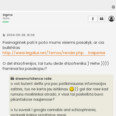
d
a
r
t
Sigma
i
Guru
0
n
ė
S
2004-09-28, 16:06
t
a
Pasinagrinek pati ir poto mums visiems pasakyk, ar cia
n
bullshitas:
d
a
http://www.legalus.net/Temos/render.php ... traipsniai
r
t
i
O del shizofrenijos, tai turiu dede shizofrenika:) Hehe:))))
n
Pamirsai ka pasakojau?
ė
dreamofsilence rašė:
o vat butent delfis yra pac patikimiausias informacijos
saltinis, tuo ne karta jau isitikinau
)) gal dar rase kad
rumunu moxlininkai atrado, ir visai tai paskelbta buvo
pikantiskose naujienose?
o tu suvesk i googla cannabis and schizophrenia,
paziurek kokius rezultatus gausi...