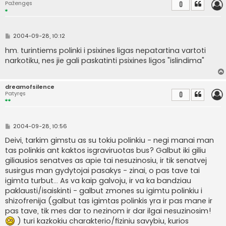
Pažengęs
0
S
2004-09-28, 10:12
t
a
hm. turintiems polinki i psixines ligas nepatartina vartoti
n
narkotiku, nes jie gali paskatinti psixines ligos "islindima"
d
a
r
t
dreamofsilence
i
Patyręs
0
n
ė
S
2004-09-28, 10:56
t
a
Deivi, tarkim gimstu as su tokiu polinkiu - negi manai man
n
tas polinkis ant kaktos isgraviruotas bus? Galbut iki giliu
d
a
giliausios senatves as apie tai nesuzinosiu, ir tik senatvej
r
susirgus man gydytojai pasakys - zinai, o pas tave tai
t
i
igimta turbut... As va kaip galvoju, ir va ka bandziau
n
paklausti/isaiskinti - galbut zmones su igimtu polinkiu i
ė
shizofrenija (galbut tas igimtas polinkis yra ir pas mane ir
pas tave, tik mes dar to nezinom ir dar ilgai nesuzinosim!
) turi kazkokiu charakterio/fiziniu savybiu, kurios