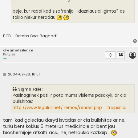
beje, kur radai kad sizofrenija - dazniausiai igimta? as
tokio niekur neradau
BOB - Bombs Over Bagdad!
dreamofsilence
Patyręs
0
S
2004-09-28, 16:51
t
a
n
Sigma rašė:
d
a
Pasinagrinek pati ir poto mums visiems pasakyk, ar cia
r
bullshitas:
t
i
http://www.legalus.net/Temos/render.php ... traipsniai
n
ė
tam, kad galeciau daryti isvadas ar cia bullshitas ar ne,
turiu bent kokius 5 metelius medicinoje ar bent jau
biochemijoje atkalti. aciu, ne, netraukia kazkaip...