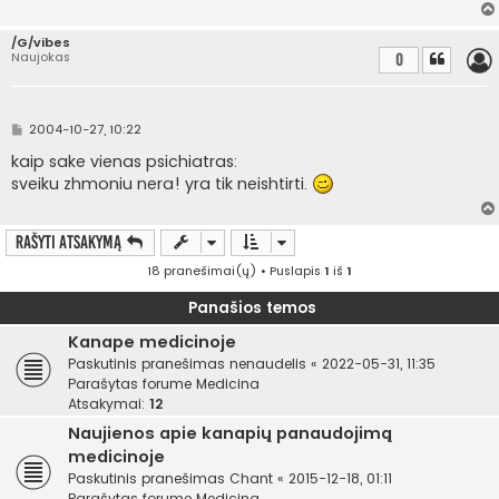
ė
/G/vibes
Naujokas
0
S
2004-10-27, 10:22
t
a
kaip sake vienas psichiatras:
n
sveiku zhmoniu nera! yra tik neishtirti.
d
a
r
t
Rašyti atsakymą
i
n
18 pranešimai(ų) • Puslapis
1
iš
1
ė
Panašios temos
Kanape medicinoje
Paskutinis pranešimas
nenaudelis
«
2022-05-31, 11:35
Parašytas forume
Medicina
Atsakymai:
12
Naujienos apie kanapių panaudojimą
medicinoje
Paskutinis pranešimas
Chant
«
2015-12-18, 01:11
Parašytas forume
Medicina