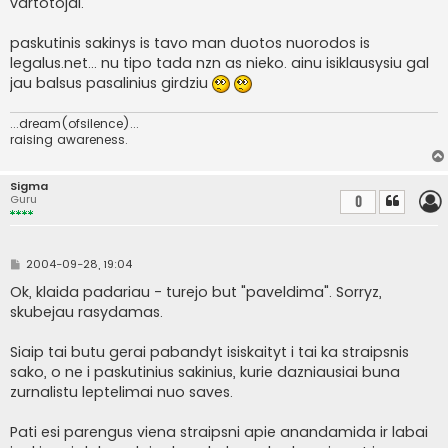
vartotojai."
d
a
r
paskutinis sakinys is tavo man duotos nuorodos is
t
i
legalus.net... nu tipo tada nzn as nieko. ainu isiklausysiu gal
n
jau balsus pasalinius girdziu
ė
...dream(ofsilence)...
raising awareness.
Sigma
Guru
0
S
2004-09-28, 19:04
t
a
Ok, klaida padariau - turejo but "paveldima". Sorryz,
n
skubejau rasydamas.
d
a
r
Siaip tai butu gerai pabandyt isiskaityt i tai ka straipsnis
t
i
sako, o ne i paskutinius sakinius, kurie dazniausiai buna
n
zurnalistu leptelimai nuo saves.
ė
Pati esi parengus viena straipsni apie anandamida ir labai