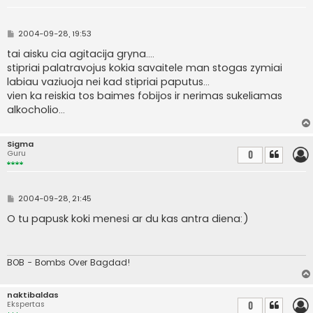
S
2004-09-28, 19:53
t
a
tai aisku cia agitacija gryna....
n
stipriai palatravojus kokia savaitele man stogas zymiai
d
a
labiau vaziuoja nei kad stipriai paputus...
r
vien ka reiskia tos baimes fobijos ir nerimas sukeliamas
t
i
alkocholio...
n
ė
Sigma
Guru
0
S
2004-09-28, 21:45
t
a
O tu papusk koki menesi ar du kas antra diena:)
n
d
a
r
t
BOB - Bombs Over Bagdad!
i
n
ė
naktibaldas
Ekspertas
0