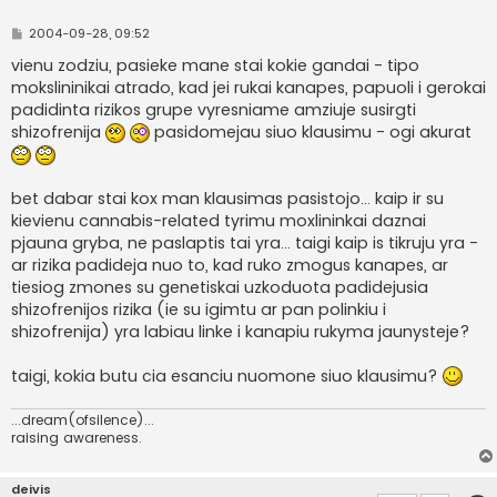
S
2004-09-28, 09:52
t
a
vienu zodziu, pasieke mane stai kokie gandai - tipo
n
mokslininikai atrado, kad jei rukai kanapes, papuoli i gerokai
d
a
padidinta rizikos grupe vyresniame amziuje susirgti
r
shizofrenija
pasidomejau siuo klausimu - ogi akurat
t
i
n
ė
bet dabar stai kox man klausimas pasistojo... kaip ir su
kievienu cannabis-related tyrimu moxlininkai daznai
pjauna gryba, ne paslaptis tai yra... taigi kaip is tikruju yra -
ar rizika padideja nuo to, kad ruko zmogus kanapes, ar
tiesiog zmones su genetiskai uzkoduota padidejusia
shizofrenijos rizika (ie su igimtu ar pan polinkiu i
shizofrenija) yra labiau linke i kanapiu rukyma jaunysteje?
taigi, kokia butu cia esanciu nuomone siuo klausimu?
...dream(ofsilence)...
raising awareness.
deivis