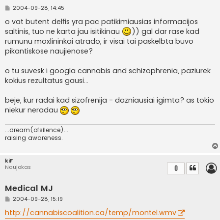
S
2004-09-28, 14:45
t
a
o vat butent delfis yra pac patikimiausias informacijos
n
saltinis, tuo ne karta jau isitikinau
)) gal dar rase kad
d
a
rumunu moxlininkai atrado, ir visai tai paskelbta buvo
r
pikantiskose naujienose?
t
i
n
o tu suvesk i googla cannabis and schizophrenia, paziurek
ė
kokius rezultatus gausi...
beje, kur radai kad sizofrenija - dazniausiai igimta? as tokio
niekur neradau
...dream(ofsilence)...
raising awareness.
kiF
Naujokas
0
Medical MJ
S
2004-09-28, 15:19
t
a
http://cannabiscoalition.ca/temp/montel.wmv
n