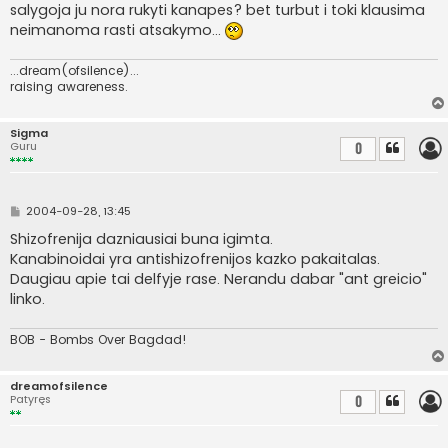
salygoja ju nora rukyti kanapes? bet turbut i toki klausima
neimanoma rasti atsakymo...
...dream(ofsilence)...
raising awareness.
Sigma
Guru
0
S
2004-09-28, 13:45
t
a
Shizofrenija dazniausiai buna igimta.
n
Kanabinoidai yra antishizofrenijos kazko pakaitalas.
d
a
Daugiau apie tai delfyje rase. Nerandu dabar "ant greicio"
r
linko.
t
i
n
BOB - Bombs Over Bagdad!
ė
dreamofsilence
Patyręs
0