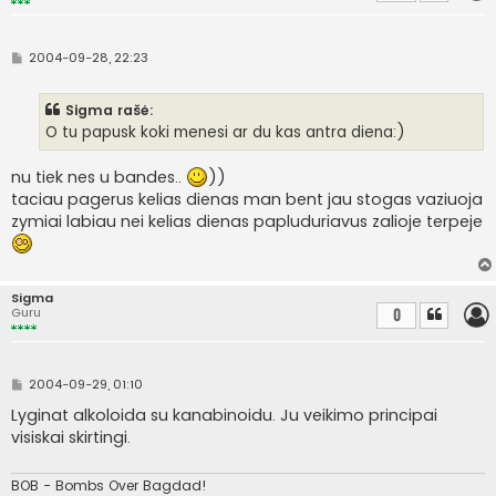
S
2004-09-28, 22:23
t
a
n
Sigma rašė:
d
a
O tu papusk koki menesi ar du kas antra diena:)
r
t
i
nu tiek nes u bandes..
))
n
taciau pagerus kelias dienas man bent jau stogas vaziuoja
ė
zymiai labiau nei kelias dienas papluduriavus zalioje terpeje
Sigma
Guru
0
S
2004-09-29, 01:10
t
a
Lyginat alkoloida su kanabinoidu. Ju veikimo principai
n
visiskai skirtingi.
d
a
r
t
BOB - Bombs Over Bagdad!