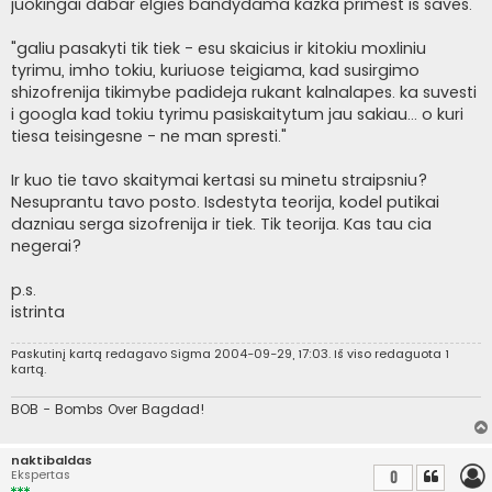
juokingai dabar elgies bandydama kazka primest is saves.
"galiu pasakyti tik tiek - esu skaicius ir kitokiu moxliniu
tyrimu, imho tokiu, kuriuose teigiama, kad susirgimo
shizofrenija tikimybe padideja rukant kalnalapes. ka suvesti
i googla kad tokiu tyrimu pasiskaitytum jau sakiau... o kuri
tiesa teisingesne - ne man spresti."
Ir kuo tie tavo skaitymai kertasi su minetu straipsniu?
Nesuprantu tavo posto. Isdestyta teorija, kodel putikai
dazniau serga sizofrenija ir tiek. Tik teorija. Kas tau cia
negerai?
p.s.
istrinta
Paskutinį kartą redagavo
Sigma
2004-09-29, 17:03. Iš viso redaguota 1
kartą.
BOB - Bombs Over Bagdad!
naktibaldas
Ekspertas
0