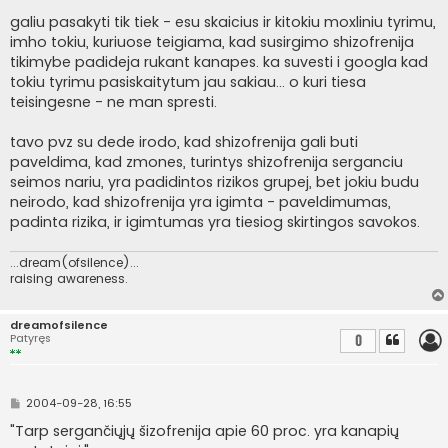
galiu pasakyti tik tiek - esu skaicius ir kitokiu moxliniu tyrimu,
imho tokiu, kuriuose teigiama, kad susirgimo shizofrenija
tikimybe padideja rukant kanapes. ka suvesti i googla kad
tokiu tyrimu pasiskaitytum jau sakiau... o kuri tiesa
teisingesne - ne man spresti.
tavo pvz su dede irodo, kad shizofrenija gali buti
paveldima, kad zmones, turintys shizofrenija serganciu
seimos nariu, yra padidintos rizikos grupej, bet jokiu budu
neirodo, kad shizofrenija yra igimta - paveldimumas,
padinta rizika, ir igimtumas yra tiesiog skirtingos savokos.
...dream(ofsilence)...
raising awareness.
dreamofsilence
Patyręs
0
S
2004-09-28, 16:55
t
a
"Tarp sergančiųjų šizofrenija apie 60 proc. yra kanapių
n