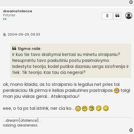
i
n
ė
dreamofsilence
Patyręs
0
S
2004-09-29, 09:33
t
a
n
Sigma rašė:
d
a
Ir kuo tie tavo skaitymai kertasi su minetu straipsniu?
r
Nesuprantu tavo paskutiniu postu pasimaivymo.
t
i
Isdestyta teorija, kodel putikai dazniau serga sizofrenija ir
n
tiek. Tik teorija. Kas tau cia negerai?
ė
ok, mano klaida, as to straipsnio is legalus.net pries tai
perskaiciau tik pirma ir kelias paskutines pastraipas
taigi
man jau viskas gerai... Atsikrapstau!
eee, o ta ps tai istrink, ner cia ko...
...dream(ofsilence)...
raising awareness.