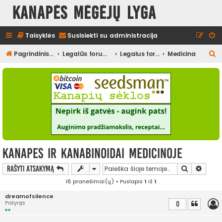
Kanapės mėgėjų lyga
Taisyklės
Susisiekti su administracija
I
Pagrindinis diskusijų puslapis
Legalūs forumai
Legalus forumas
Medicina
e
š
k
o
t
i
Kanapes ir kanabinoidai medicinoje
Ieškoti
Išplės
Rašyti atsakymą
18 pranešimai(ų) • Puslapis
1
iš
1
dreamofsilence
Patyręs
0