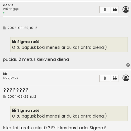
deivis
Pažengęs
0
S
2004-09-29, 10:15
t
a
n
Sigma rašė:
d
a
O tu papusk koki menesi ar du kas antra diena:)
r
t
i
puciau 2 metus kiekviena diena
n
ė
kiF
Naujokas
0
????????
S
2004-09-29, 11:12
t
a
n
Sigma rašė:
d
a
O tu papusk koki menesi ar du kas antra diena:)
r
t
i
Ir ka tai turetu reiksti???? Ir kas bus tada, Sigma?
n