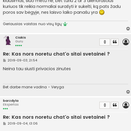
klausimas, šiuo metu ne, bet turiu 2 ar 3 dienoraščius
r
kuriuos tik reikia normaliai surašyti ir sukelti, ką pats žadu
t
i
poros sav bėgyje, nes laisvo laiko panašu yra
n
ė
Geriausias vaistas nuo visų ligų
Ciakis
Guru
0
Re: Kas nors noretu chat'o sitai svetainei ?
S
2019-09-03, 21:54
t
a
Neina tau siusti privacios zinutes
n
d
a
r
t
Bet darbe mane vadina - Veryga
i
n
ė
barzdyla
Ekspertas
0
Re: Kas nors noretu chat'o sitai svetainei ?
S
2019-09-04, 13:06
t
a