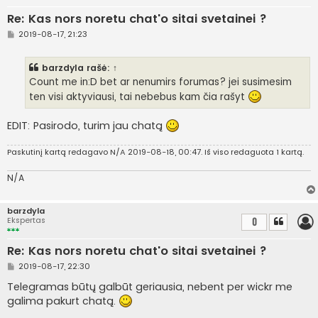
Re: Kas nors noretu chat'o sitai svetainei ?
S
2019-08-17, 21:23
t
a
n
barzdyla
rašė:
↑
d
a
Count me in:D bet ar nenumirs forumas? jei susimesim
r
ten visi aktyviausi, tai nebebus kam čia rašyt
t
i
n
EDIT: Pasirodo, turim jau chatą
ė
Paskutinį kartą redagavo
N/A
2019-08-18, 00:47. Iš viso redaguota 1 kartą.
N/A
barzdyla
Ekspertas
0
Re: Kas nors noretu chat'o sitai svetainei ?
S
2019-08-17, 22:30
t
a
Telegramas būtų galbūt geriausia, nebent per wickr me
n
galima pakurt chatą.
d
a