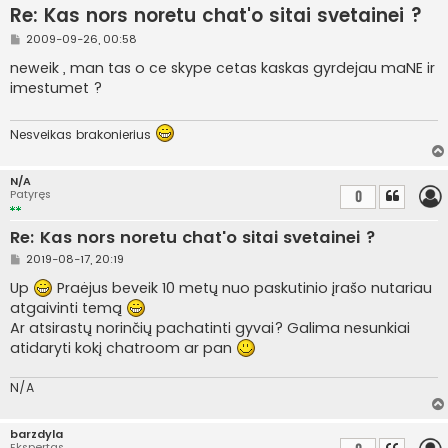
Re: Kas nors noretu chat'o sitai svetainei ?
S
2009-09-26, 00:58
t
a
neweik , man tas o ce skype cetas kaskas gyrdejau maNE ir
n
imestumet ?
d
a
r
t
Nesveikas brakonierius
i
n
ė
N/A
Patyręs
0
Re: Kas nors noretu chat'o sitai svetainei ?
S
2019-08-17, 20:19
t
a
Up
Praėjus beveik 10 metų nuo paskutinio įrašo nutariau
n
atgaivinti temą
d
a
Ar atsirastų norinčių pachatinti gyvai? Galima nesunkiai
r
atidaryti kokį chatroom ar pan
t
i
n
N/A
ė
barzdyla
Ekspertas