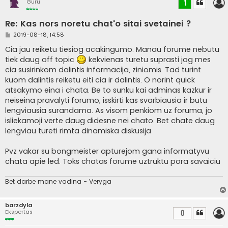
Guru
1
Re: Kas nors noretu chat'o sitai svetainei ?
S
2019-08-18, 14:58
t
a
Cia jau reiketu tiesiog acakingumo. Manau forume nebutu
n
tiek daug off topic
kekvienas turetu suprasti jog mes
d
a
cia susirinkom dalintis informacija, ziniomis. Tad turint
r
kuom dalintis reiketu eiti cia ir dalintis. O norint quick
t
i
atsakymo eina i chata. Be to sunku kai adminas kazkur ir
n
neiseina pravalyti forumo, isskirti kas svarbiausia ir butu
ė
lengviausia surandama. As visom penkiom uz foruma, jo
isliekamoji verte daug didesne nei chato. Bet chate daug
lengviau tureti rimta dinamiska diskusija
Pvz vakar su bongmeister apturejom gana informatyvu
chata apie led. Toks chatas forume uztruktu pora savaiciu
Bet darbe mane vadina - Veryga
barzdyla
Ekspertas
0