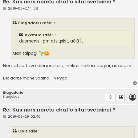
Re: Kas nors noretu chat'o sitai svetainei ?
S
2019-08-27, 11:38
t
a
n
Blagadariu
rašė:
↑
d
a
r
akkmuo
rašė:
↑
t
i
duomenis į pm atsiųskit, ačiū [;
n
ė
Man taipogi
Nematau tavo dienorascio, niekas nezino augini, neaugini.
Bet darbe mane vadina - Veryga
Blagadariu
Naujokas
0
Re: Kas nors noretu chat'o sitai svetainei ?
S
2019-08-29, 02:40
t
a
n
Cikis
rašė:
↑
d
a