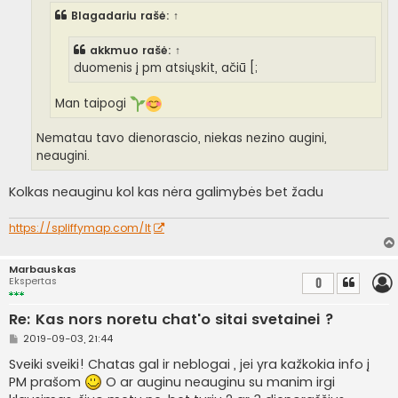
r
Blagadariu
rašė:
↑
t
i
n
akkmuo
rašė:
↑
ė
duomenis į pm atsiųskit, ačiū [;
Man taipogi
Nematau tavo dienorascio, niekas nezino augini,
neaugini.
Kolkas neauginu kol kas nėra galimybės bet žadu
https://spliffymap.com/lt
Marbauskas
Ekspertas
0
Re: Kas nors noretu chat'o sitai svetainei ?
S
2019-09-03, 21:44
t
a
Sveiki sveiki! Chatas gal ir neblogai , jei yra kažkokia info į
n
PM prašom
O ar auginu neauginu su manim irgi
d
a