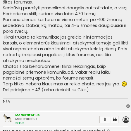
a
šitas forumas.
r
Senbūvių parašyti pranešimai daugelis out-of-date, o visą
t
i
Herbariumo skiltį sudaro viso labo 470 temų...
n
Pamenu dienas, kai forume vienu metu ir po ~100 žmonių
ė
sėdėdavo. Dabar, ką matau, tai 4-5 žmonės daugiausiai ir
pora svečių.
Tikrai trūksta to komunikacijos greičio ir informacijos
kartais, o elementarūs klausimai-atsakymai temoje gali likti
visai nepastebėtas arba laukti atsakymo keletą dienų. Pats
ne kartą kreipiausi pagalbos į kitus forumus, nes čia
atsakymo nesulaukiau.
Chatas šitai bendruomenei tikrai reikalingas, kaip
pagalbinė priemonė komunikuoti. Vakar realiu laiku
nemažai temų aptarėm, ko forume nerasit.
Tarp kitko, nebėra klausimas ar reikia chato, nes jau yra.
Dėl pridėjimo - AŽ (arba derinkit su Cikis).
N/A
Moderatorius
Moderatorius
0