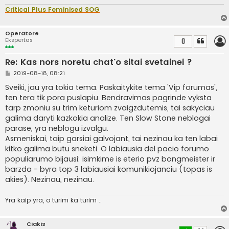
r
t
Critical Plus Feminised SOG
i
n
ė
Operatore
Ekspertas
0
Re: Kas nors noretu chat'o sitai svetainei ?
S
2019-08-18, 08:21
t
a
Sveiki, jau yra tokia tema. Paskaitykite tema 'Vip forumas',
n
ten tera tik pora puslapiu. Bendravimas pagrinde vyksta
d
a
tarp zmoniu su trim keturiom zvaigzdutemis, tai sakyciau
r
galima daryti kazkokia analize. Ten Slow Stone neblogai
t
i
parase, yra neblogu izvalgu.
n
Asmeniskai, taip garsiai galvojant, tai nezinau ka ten labai
ė
kitko galima butu sneketi. O labiausia del pacio forumo
populiarumo bijausi: isimkime is eterio pvz bongmeister ir
barzda - byra top 3 labiausiai komunikiojanciu (topas is
akies). Nezinau, nezinau.
Yra kaip yra, o turim ka turim ..
Ciakis