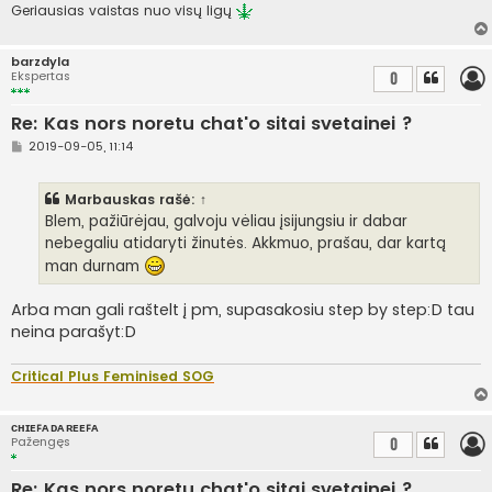
i
Geriausias vaistas nuo visų ligų
n
ė
barzdyla
Ekspertas
0
Re: Kas nors noretu chat'o sitai svetainei ?
S
2019-09-05, 11:14
t
a
n
Marbauskas
rašė:
↑
d
a
Blem, pažiūrėjau, galvoju vėliau įsijungsiu ir dabar
r
nebegaliu atidaryti žinutės. Akkmuo, prašau, dar kartą
t
i
man durnam
n
ė
Arba man gali raštelt į pm, supasakosiu step by step:D tau
neina parašyt:D
Critical Plus Feminised SOG
ᴄʜɪᴇꜰᴀ ᴅᴀ ʀᴇᴇꜰᴀ
Pažengęs
0
Re: Kas nors noretu chat'o sitai svetainei ?