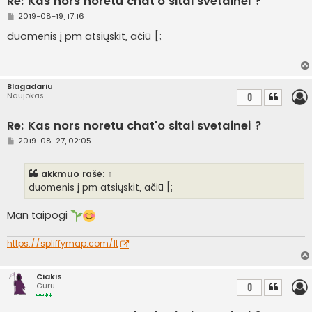
Re: Kas nors noretu chat'o sitai svetainei ?
S
2019-08-19, 17:16
t
a
duomenis į pm atsiųskit, ačiū [;
n
d
a
r
t
Blagadariu
i
Naujokas
0
n
ė
Re: Kas nors noretu chat'o sitai svetainei ?
S
2019-08-27, 02:05
t
a
n
akkmuo
rašė:
↑
d
a
duomenis į pm atsiųskit, ačiū [;
r
t
i
Man taipogi
n
ė
https://spliffymap.com/lt
Ciakis
Guru
0