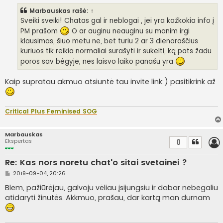
n
Marbauskas
rašė:
↑
d
a
Sveiki sveiki! Chatas gal ir neblogai , jei yra kažkokia info į
r
PM prašom
O ar auginu neauginu su manim irgi
t
i
klausimas, šiuo metu ne, bet turiu 2 ar 3 dienoraščius
n
kuriuos tik reikia normaliai surašyti ir sukelti, ką pats žadu
ė
poros sav bėgyje, nes laisvo laiko panašu yra
Kaip supratau akmuo atsiuntė tau invite link:) pasitikrink až
Critical Plus Feminised SOG
Marbauskas
Ekspertas
0
Re: Kas nors noretu chat'o sitai svetainei ?
S
2019-09-04, 20:26
t
a
Blem, pažiūrėjau, galvoju vėliau įsijungsiu ir dabar nebegaliu
n
atidaryti žinutės. Akkmuo, prašau, dar kartą man durnam
d
a
r
t