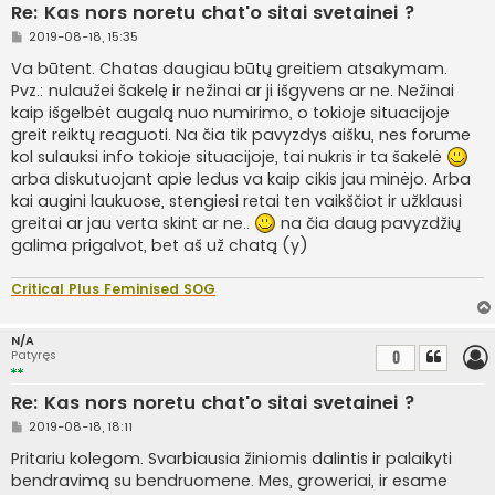
Re: Kas nors noretu chat'o sitai svetainei ?
S
2019-08-18, 15:35
t
a
Va būtent. Chatas daugiau būtų greitiem atsakymam.
n
Pvz.: nulaužei šakelę ir nežinai ar ji išgyvens ar ne. Nežinai
d
a
kaip išgelbėt augalą nuo numirimo, o tokioje situacijoje
r
greit reiktų reaguoti. Na čia tik pavyzdys aišku, nes forume
t
i
kol sulauksi info tokioje situacijoje, tai nukris ir ta šakelė
n
arba diskutuojant apie ledus va kaip cikis jau minėjo. Arba
ė
kai augini laukuose, stengiesi retai ten vaikščiot ir užklausi
greitai ar jau verta skint ar ne..
na čia daug pavyzdžių
galima prigalvot, bet aš už chatą (y)
Critical Plus Feminised SOG
N/A
Patyręs
0
Re: Kas nors noretu chat'o sitai svetainei ?
S
2019-08-18, 18:11
t
a
Pritariu kolegom. Svarbiausia žiniomis dalintis ir palaikyti
n
bendravimą su bendruomene. Mes, groweriai, ir esame
d