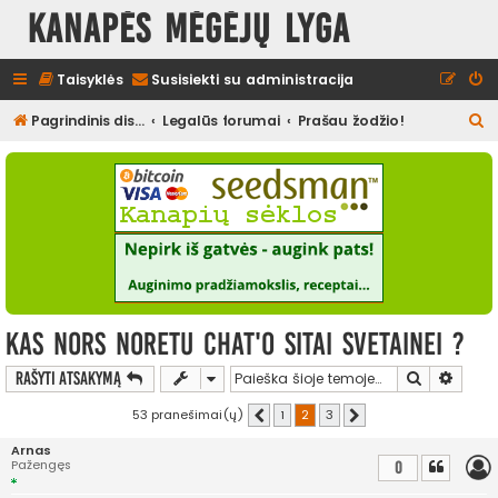
Kanapės mėgėjų lyga
Taisyklės
Susisiekti su administracija
I
Pagrindinis diskusijų puslapis
Legalūs forumai
Prašau žodžio!
e
š
k
o
t
i
Kas nors noretu chat'o sitai svetainei ?
Ieškoti
Išplės
Rašyti atsakymą
53 pranešimai(ų)
1
2
3
Ankstesnis
Kitas
Arnas
Pažengęs
0