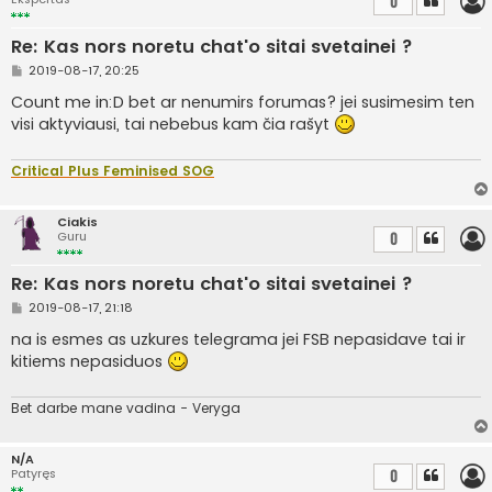
0
Re: Kas nors noretu chat'o sitai svetainei ?
S
2019-08-17, 20:25
t
a
Count me in:D bet ar nenumirs forumas? jei susimesim ten
n
visi aktyviausi, tai nebebus kam čia rašyt
d
a
r
t
Critical Plus Feminised SOG
i
n
ė
Ciakis
Guru
0
Re: Kas nors noretu chat'o sitai svetainei ?
S
2019-08-17, 21:18
t
a
na is esmes as uzkures telegrama jei FSB nepasidave tai ir
n
kitiems nepasiduos
d
a
r
t
Bet darbe mane vadina - Veryga
i
n
ė
N/A
Patyręs
0