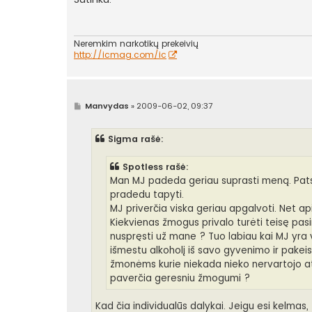
n
d
a
r
t
Neremkim narkotikų prekeivių
i
http://icmag.com/ic
n
ė
S
Manvydas
»
2009-06-02, 09:37
t
a
n
Sigma rašė:
d
a
r
Spotless rašė:
t
i
Man MJ padeda geriau suprasti meną. Pats 
n
pradedu tapyti.
ė
MJ priverčia viska geriau apgalvoti. Net ap
Kiekvienas žmogus privalo turėti teisę pasir
nuspręsti už mane ? Tuo labiau kai MJ yra
išmestu alkoholį iš savo gyvenimo ir pakeist
žmonėms kurie niekada nieko nervartojo at
paverčia geresniu žmogumi ?
Kad čia individualūs dalykai. Jeigu esi kelmas,