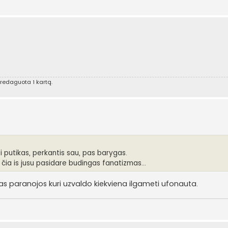
 redaguota 1 kartą.
ei putikas, perkantis sau, pas barygas.
čia is jusu pasidare budingas fanatizmas...
tas paranojos kuri uzvaldo kiekviena ilgameti ufonauta.