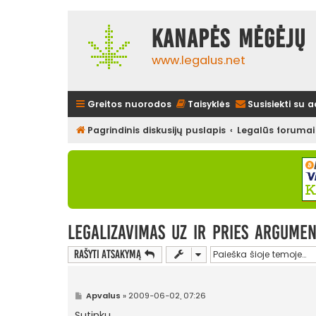
Kanapės mėgėjų 
www.legalus.net
Greitos nuorodos
Taisyklės
Susisiekti su 
Pagrindinis diskusijų puslapis
Legalūs forumai
legalizavimas uz ir pries argumen
Rašyti atsakymą
S
Apvalus
»
2009-06-02, 07:26
t
a
Sutinku.