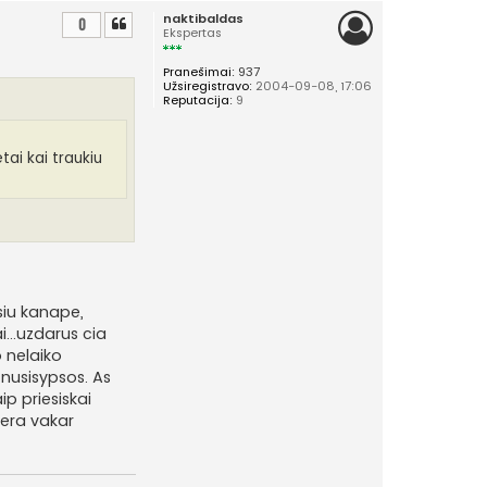
naktibaldas
i
0
Ekspertas
r
š
Pranešimai:
937
ų
Užsiregistravo:
2004-09-08, 17:06
Reputacija:
9
tai kai traukiu
siu kanape,
i...uzdarus cia
o nelaiko
i nusisypsos. As
ip priesiskai
 gera vakar