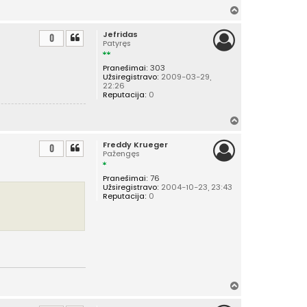
Į
v
Jefridas
i
0
Patyręs
r
š
Pranešimai:
303
ų
Užsiregistravo:
2009-03-29,
22:26
Reputacija:
0
Į
v
Freddy Krueger
i
0
Pažengęs
r
š
Pranešimai:
76
ų
Užsiregistravo:
2004-10-23, 23:43
Reputacija:
0
Į
v