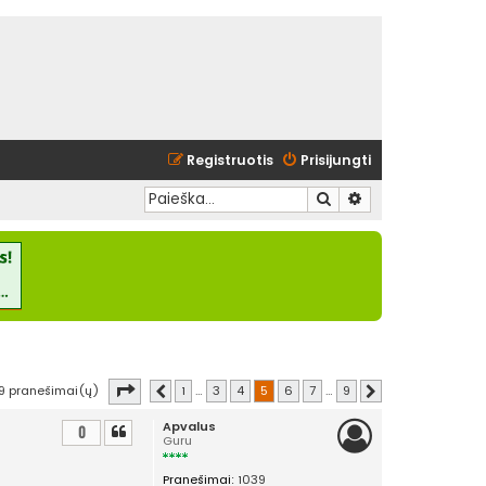
Registruotis
Prisijungti
Ieškoti
Išplėstinė paieška
Puslapis
5
iš
9
9 pranešimai(ų)
1
…
3
4
5
6
7
…
9
Ankstesnis
Kitas
Apvalus
0
Guru
Pranešimai:
1039