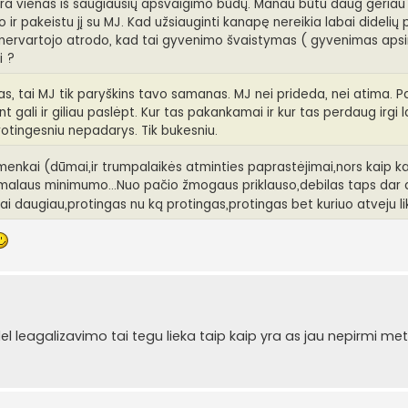
yra vienas iš saugiausių apsvaigimo būdų. Manau būtu daug geriau
 ir pakeistu jį su MJ. Kad užsiauginti kanapę nereikia labai didelių
nervartojo atrodo, kad tai gyvenimo švaistymas ( gyvenimas apsi
i ?
mas, tai MJ tik paryškins tavo samanas. MJ nei prideda, nei atima. P
nt gali ir giliau paslėpt. Kur tas pakankamai ir kur tas perdaug irgi l
protingesniu nepadarys. Tik bukesniu.
ai menkai (dūmai,ir trumpalaikės atminties paprastėjimai,nors kaip 
nimalaus minimumo...Nuo pačio žmogaus priklauso,debilas taps dar 
ai daugiau,protingas nu ką protingas,protingas bet kuriuo atveju li
el leagalizavimo tai tegu lieka taip kaip yra as jau nepirmi meta