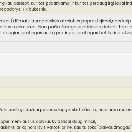
r giliau paslėpt. Kur tas pakankamai ir kur tas perdaug irgi labai indi
 nepadarys. Tik bukesniu.
 menkai (dūmai,ir trumpalaikės atminties paprastėjimai,nors ka
imalaus minimumo...Nuo pačio žmogaus priklauso,debilas taps d
i daugiau,protingas nu ką protingas,protingas bet kuriuo atveju
ts parūkęs dažnai pasiemu lapą ir sketch'inu ką nors arba molber
t apie menkiausius dalykus kyla labai daug minčių.
asirinkti ar ką nors išvis vartoti ar ne. Kas tu toks "blaivas žmogau