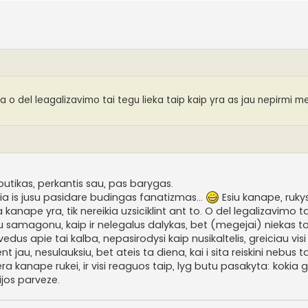
a o del leagalizavimo tai tegu lieka taip kaip yra as jau nepirmi me
 putikas, perkantis sau, pas barygas.
ia is jusu pasidare budingas fanatizmas...
Esiu kanape, ruky
 kanape yra, tik nereikia uzsiciklint ant to. O del legalizavimo ta
 su samagonu, kaip ir nelegalus dalykas, bet (megejai) niekas t
vedus apie tai kalba, nepasirodysi kaip nusikaltelis, greiciau vis
jau, nesulauksiu, bet ateis ta diena, kai i sita reiskini nebus ta
 gera kanape rukei, ir visi reaguos taip, lyg butu pasakyta: kokia
jos parveze.