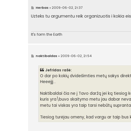
S
Herbas
»
2009-06-02, 21:37
t
a
Uzteks tu argumentu reik organizuotis i kokia e
n
d
a
r
t
It's form the Earth
i
n
ė
S
naktibaldas
»
2009-06-02, 21:54
t
a
n
Jefridas rašė:
d
a
O dar po kokių dvidešimties metų sakys direkto
r
Heeejjj...
t
i
n
Naktibaldai čia ne į Tavo daržą jei ką tiesiog
ė
kuris yra\buvo skaitymo metu jau dabar neva
metu tai viskas yra taip tarsi nebūtų suprant
Tiesiog turėjau omeny, kad vargu ar taip bus k