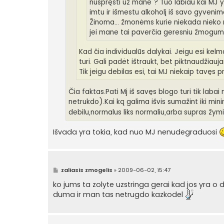
nuspręsti už mane ? Tuo labiau kai MJ 
imtu ir išmestu alkoholį iš savo gyvenimo
Žinoma... žmonėms kurie niekada nieko 
jei mane tai paverčia geresniu žmogum
Kad čia individualūs dalykai. Jeigu esi kel
turi. Gali padėt ištraukt, bet piktnaudžiauja
Tik jeigu debilas esi, tai MJ niekaip tavęs 
Čia faktas.Pati Mj iš savęs blogo turi tik lab
netrukdo).Kai ką galima išvis sumažint iki mi
debilu,normalus liks normaliu,arba supras žymi
Išvada yra tokia, kad nuo MJ nenudegraduosi
S
zaliasis zmogelis
»
2009-06-02, 15:47
t
a
ko jums ta zolyte uzstringa gerai kad jos yra o d
n
duma ir man tas netrugdo kazkodel
d
a
r
t
i