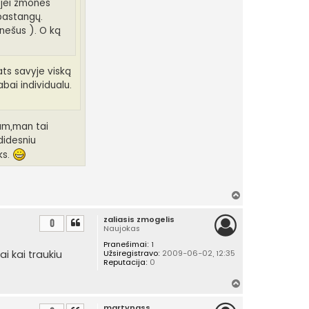
 jei žmonės
 pastangų.
nešus ). O ką
ats savyje viską
abai individualu.
kam,man tai
didesniu
ks.
Į
v
zaliasis zmogelis
i
0
Naujokas
r
Pranešimai:
1
š
i kai traukiu
Užsiregistravo:
2009-06-02, 12:35
ų
Reputacija:
0
Į
v
martynass
i