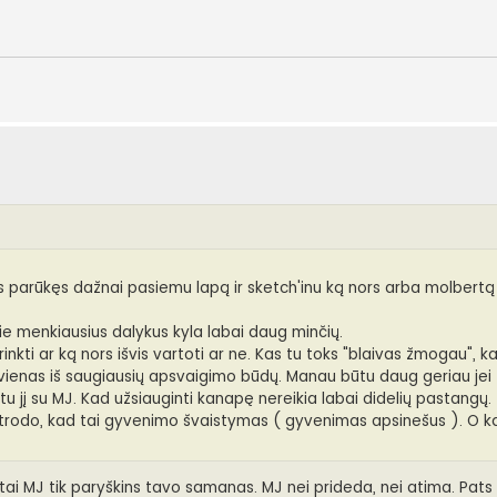
parūkęs dažnai pasiemu lapą ir sketch'inu ką nors arba molbertą 
ie menkiausius dalykus kyla labai daug minčių.
inkti ar ką nors išvis vartoti ar ne. Kas tu toks "blaivas žmogau", 
 vienas iš saugiausių apsvaigimo būdų. Manau būtu daug geriau jei
u jį su MJ. Kad užsiauginti kanapę nereikia labai didelių pastangų. 
rodo, kad tai gyvenimo švaistymas ( gyvenimas apsinešus ). O ką
 tai MJ tik paryškins tavo samanas. MJ nei prideda, nei atima. Pats s