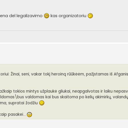
isena del legalizavimo
kas organizatoriu
riui: Žinai, seni, vakar tokį heroiną rūūkėėm, pažįstamas iš Afgani
 kažkaip tokios mintys užplaukė gliukai, neapgalvotas ir laiku nepa
ldomas\bus valdomas kai bus skaitoma po kelių akimirkų, valandų,
ama, supratai žodžiu
aip pasakei...