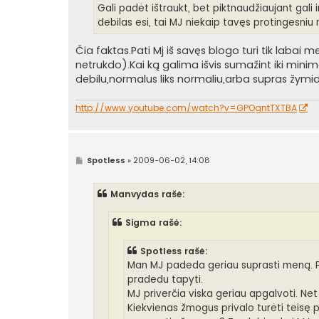
Gali padėt ištraukt, bet piktnaudžiaujant gali i
debilas esi, tai MJ niekaip tavęs protingesniu
Čia faktas.Pati Mj iš savęs blogo turi tik labai
netrukdo).Kai ką galima išvis sumažint iki min
debilu,normalus liks normaliu,arba supras žymia
http://www.youtube.com/watch?v=GPOgntTXTBA
S
Spotless
»
2009-06-02, 14:08
t
a
n
Manvydas rašė:
d
a
r
Sigma rašė:
t
i
n
Spotless rašė:
ė
Man MJ padeda geriau suprasti meną. Pa
pradedu tapyti.
MJ priverčia viska geriau apgalvoti. Ne
Kiekvienas žmogus privalo turėti teisę p