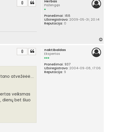
Herbas
i
0
Pažengęs
r
š
Pranešimai:
188
ų
Užsiregistravo:
2009-05-31, 20:14
Reputacija:
0
Į
v
naktibaldas
i
0
Ekspertas
r
š
Pranešimai:
937
ų
Užsiregistravo:
2004-09-08, 17:06
Reputacija:
9
stano atvežėėė....
svertas veiksmas
 dienų bet šiuo