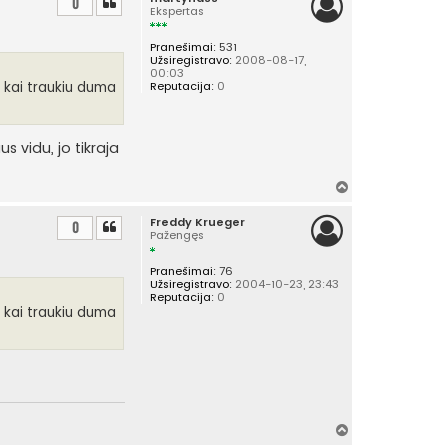
0
Ekspertas
r
š
Pranešimai:
531
ų
Užsiregistravo:
2008-08-17,
00:03
Reputacija:
0
i kai traukiu duma
 vidu, jo tikraja
Į
v
Freddy Krueger
i
0
Pažengęs
r
š
Pranešimai:
76
ų
Užsiregistravo:
2004-10-23, 23:43
Reputacija:
0
i kai traukiu duma
Į
v