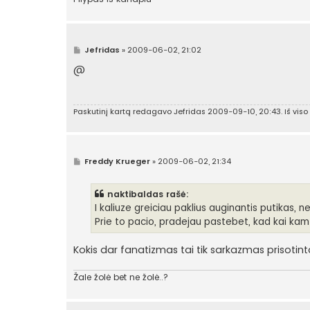
S
Jefridas
»
2009-06-02, 21:02
t
a
@
n
d
a
r
Paskutinį kartą redagavo
Jefridas
2009-09-10, 20:43. Iš viso
t
i
n
ė
S
Freddy Krueger
»
2009-06-02, 21:34
t
a
n
naktibaldas rašė:
d
a
I kaliuze greiciau paklius auginantis putikas, n
r
Prie to pacio, pradejau pastebet, kad kai kam 
t
i
n
Kokis dar fanatizmas tai tik sarkazmas prisotin
ė
Žale žolė bet ne žolė..?