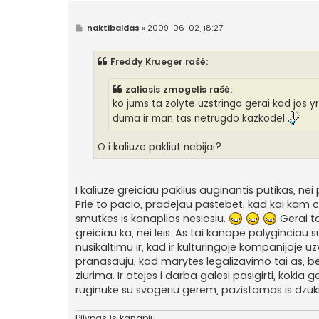
S
naktibaldas
»
2009-06-02, 18:27
t
a
n
Freddy Krueger rašė:
d
a
r
zaliasis zmogelis rašė:
t
i
ko jums ta zolyte uzstringa gerai kad jos yr
n
duma ir man tas netrugdo kazkodel
ė
O i kaliuze pakliut nebijai?
I kaliuze greiciau paklius auginantis putikas, nei
Prie to pacio, pradejau pastebet, kad kai kam c
smutkes is kanaplios nesiosiu.
Gerai ta
greiciau ka, nei leis. As tai kanape palyginciau
nusikaltimu ir, kad ir kulturingoje kompanijoje uz
pranasauju, kad marytes legalizavimo tai as, bent 
ziurima. Ir atejes i darba galesi pasigirti, kokia
ruginuke su svogeriu gerem, pazistamas is dzuki
Pilypas is kanapiu