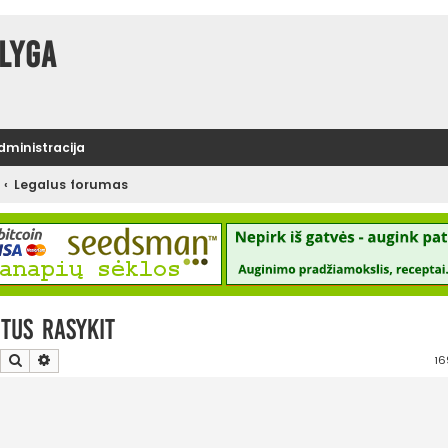
lyga
administracija
Legalus forumas
tus rasykit
Ieškoti
Išplėstinė paieška
16