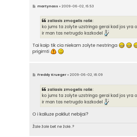
n
S
martynass
»
2009-06-02, 15:53
ė
t
a
n
zaliasis zmogelis rašė:
d
a
ko jums ta zolyte uzstringa gerai kad jos yra 
r
ir man tas netrugdo kazkodel
t
i
n
Tai kaip tik cia niekam zolyte nestringa
ė
prigimti
S
Freddy Krueger
»
2009-06-02, 18:09
t
a
n
zaliasis zmogelis rašė:
d
a
ko jums ta zolyte uzstringa gerai kad jos yra 
r
ir man tas netrugdo kazkodel
t
i
n
O i kaliuze pakliut nebijai?
ė
Žale žolė bet ne žolė..?