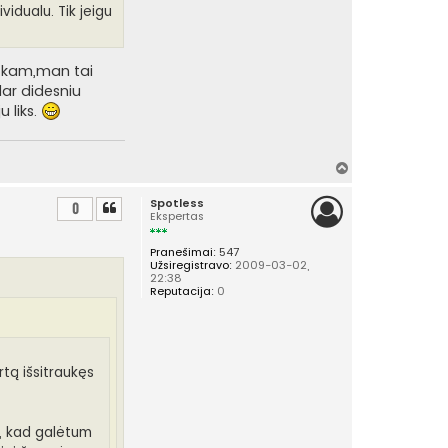
vidualu. Tik jeigu
ip kam,man tai
ar didesniu
 liks.
Į
v
Spotless
i
0
Ekspertas
r
š
Pranešimai:
547
ų
Užsiregistravo:
2009-03-02,
22:38
Reputacija:
0
tą išsitraukęs
", kad galėtum