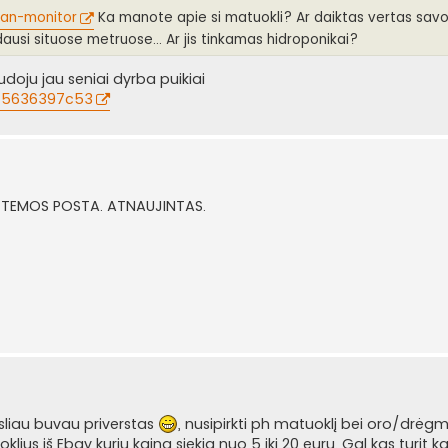
 an-monitor
Ka manote apie si matuokli? Ar daiktas vertas savo
dausi situose metruose... Ar jis tinkamas hidroponikai?
udoju jau seniai dyrba puikiai
. 5636397c53
MA TEMOS POSTA. ATNAUJINTAS.
sliau buvau priverstas
, nusipirkti ph matuoklį bei oro/drėg
lius iš Ebay kurių kainą siekia nuo 5 iki 20 eurų. Gal kas turit