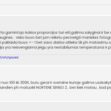
ta gamintojo kokios proporcijos turi eiti,galima salyginai ir be
 augines... visko buvo bet jum reiketu perzvelgti maniskes fotog
u tai paklaida buvo +- 1 bet savo darba atlieka tik ph matavimu 
cija yra neisvengiama jeigu yra nestabilumas temperaturos ir ph
l,mh,hps,led.
uo 100 iki 300lt, butu gerai ir svetaine kurioje galima uzsisakyti
u siandien ph matuokli NORTENE SENSO 2 , bet kiek matau , kad pi