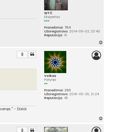
ų
WTČ
Ekspertas
Pranešimai:
764
Užsiregistravo:
2014-09-02, 23:40
Reputacija:
15
Į
v
i
0
r
š
ų
Volkas
Patyręs
Pranešimai:
293
Užsiregistravo:
2016-05-25, 21:24
Reputacija:
45
venęs." - Dalai
Į
v
i
0