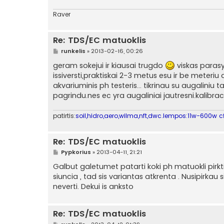
Raver
Re: TDS/EC matuoklis
S
runkelis
»
2013-02-16, 00:26
t
a
geram sokejui ir kiausai trugdo
viskas parasy
n
issiversti,praktiskai 2-3 metus esu ir be meteriu
d
a
akvariuminis ph testeris... tikrinau su augalini
r
pagrindu.nes ec yra augaliniai jautresni.kalibra
t
i
n
patirtis:
soil,hidro,aero,wilma,nft,dwc.lempos:11w-600w cf
ė
Re: TDS/EC matuoklis
S
Pypkorius
»
2013-04-11, 21:21
t
a
Galbut galetumet patarti koki ph matuokli pirkti n
n
siuncia , tad sis variantas atkrenta . Nusipirka
d
a
neverti. Dekui is anksto
r
t
i
n
Re: TDS/EC matuoklis
ė