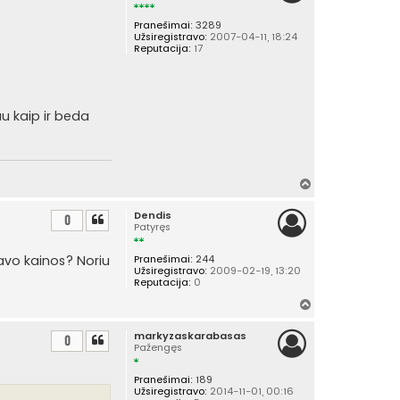
š
Pranešimai:
3289
ų
Užsiregistravo:
2007-04-11, 18:24
Reputacija:
17
jau kaip ir beda
Į
v
Dendis
i
0
Patyręs
r
š
avo kainos? Noriu
Pranešimai:
244
ų
Užsiregistravo:
2009-02-19, 13:20
Reputacija:
0
Į
v
markyzaskarabasas
i
0
Pažengęs
r
š
Pranešimai:
189
ų
Užsiregistravo:
2014-11-01, 00:16