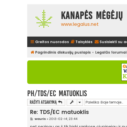
Kanapės mėgėjų 
www.legalus.net
Greitos nuorodos
Taisyklės
Susisiekti su 
Pagrindinis diskusijų puslapis
Legalūs forumai
pH/TDS/EC matuoklis
Rašyti atsakymą
Re: TDS/EC matuoklis
S
wauris
»
2013-02-14, 23:44
t
a
net nezinau as ji tik biski rankose ciupinejau ir 