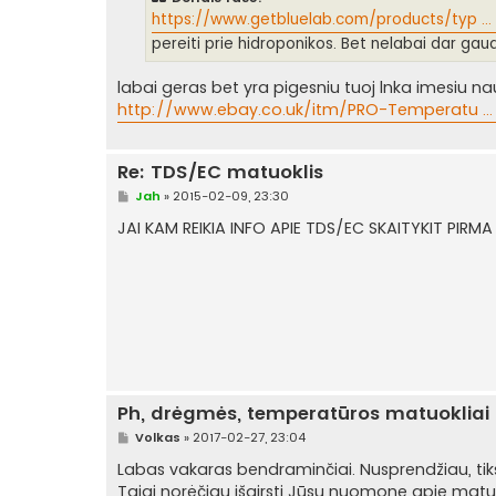
d
a
https://www.getbluelab.com/products/typ ...
r
pereiti prie hidroponikos. Bet nelabai dar gau
t
i
n
labai geras bet yra pigesniu tuoj lnka imesiu na
ė
http://www.ebay.co.uk/itm/PRO-Temperatu ..
Re: TDS/EC matuoklis
S
Jah
»
2015-02-09, 23:30
t
a
JAI KAM REIKIA INFO APIE TDS/EC SKAITYKIT PIR
n
d
a
r
t
i
n
ė
Ph, drėgmės, temperatūros matuokliai
S
Volkas
»
2017-02-27, 23:04
t
a
Labas vakaras bendraminčiai. Nusprendžiau, tik
n
Taigi norėčiau išgirsti Jūsų nuomonę apie matuok
d