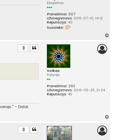
Ekspertas
Pranešimai:
607
Užsiregistravo:
2015-07-10, 14:12
Reputacija:
40
S
Susisiekti:
u
s
Į
i
v
s
i
i
0
e
r
k
š
t
i
ų
s
Volkas
u
Patyręs
k
a
u
Pranešimai:
293
p
Užsiregistravo:
2016-05-25, 21:24
t
Reputacija:
45
u
k
a
venęs." - Dalai
s
Į
v
i
0
r
š