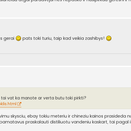
as gerai
pats toki turiu, taip kad veikia zashibys!
tai vat ka manote ar verta butu toki pirkti?
klis.html
vimu skysciu, ebay tokiu meteriu ir chineziu kainos prasideda n
u pamatavus praskalauti distiliuotu vandeniu kaskart, tai pagal id