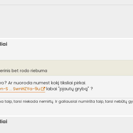
iai
rinis bet rodo riebuma
 Ar nuoroda numest kokį tiksliai pirkai.
-S ... SwnHZYa-9u
labai "pjautų grybą" ?
 taip, tarsi niekada nemirtų. Ir galiausiai numiršta taip, tarsi nebūtų gy
iai