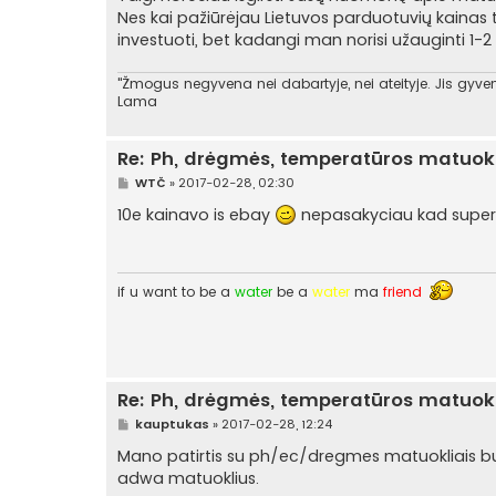
a
Nes kai pažiūrėjau Lietuvos parduotuvių kainas 
r
investuoti, bet kadangi man norisi užauginti 1-2 
t
i
n
"Žmogus negyvena nei dabartyje, nei ateityje. Jis gyvena
ė
Lama
Re: Ph, drėgmės, temperatūros matuokl
S
WTČ
»
2017-02-28, 02:30
t
a
10e kainavo is ebay
nepasakyciau kad superi
n
d
a
r
t
if u want to be a
water
be a
water
ma
friend
i
n
ė
Re: Ph, drėgmės, temperatūros matuokl
S
kauptukas
»
2017-02-28, 12:24
t
a
Mano patirtis su ph/ec/dregmes matuokliais buv
n
adwa matuoklius.
d
a