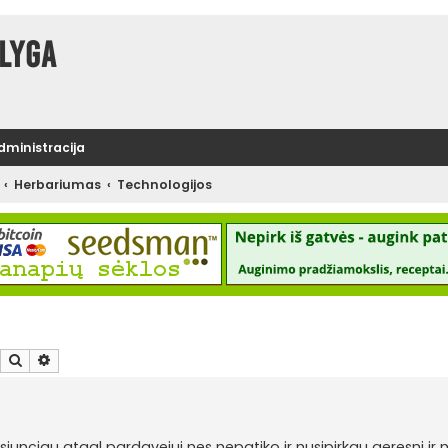
lyga
administracija
Herbariumas
Technologijos
Ieškoti
Išplėstinė paieška
nusiunciau atgal pardavejui nes nepatiko ir nusipirkau geresni ir n