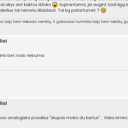
tai akys ant kaktos iššoko
. Suprantama, jei augint žadi ilgą la
derlius tai nenoriu išlaidauti. Tai ką patartumėt ?
 taip, tarsi niekada nemirtų. Ir galiausiai numiršta taip, tarsi nebūtų gy
iai
nis bet rodo riebuma
iai
o analogiska posakiui "skupas moka du kartus"... Viska ismecia