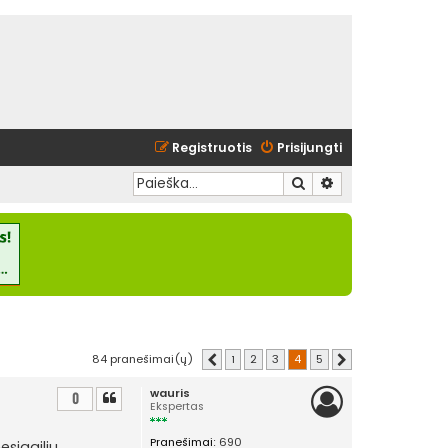
Registruotis
Prisijungti
Ieškoti
Išplėstinė paieška
84 pranešimai(ų)
1
2
3
4
5
Ankstesnis
Kitas
wauris
0
Ekspertas
Pranešimai:
690
esigailiu