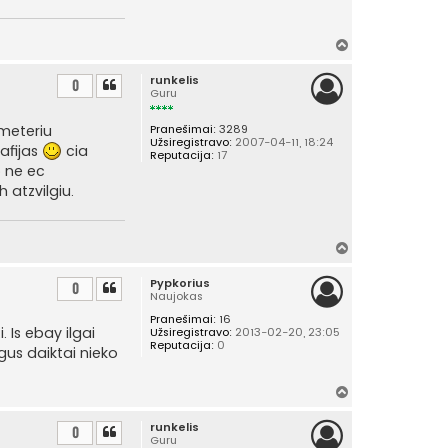
Į
v
runkelis
i
0
Guru
r
š
 meteriu
Pranešimai:
3289
ų
Užsiregistravo:
2007-04-11, 18:24
rafijas
cia
Reputacija:
17
o ne ec
 atzvilgiu.
Į
v
Pypkorius
i
0
Naujokas
r
Pranešimai:
16
š
. Is ebay ilgai
Užsiregistravo:
2013-02-20, 23:05
ų
Reputacija:
0
gus daiktai nieko
Į
v
runkelis
i
0
Guru
r