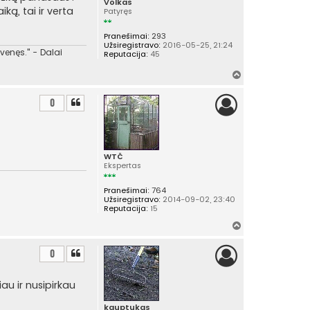
Volkas
iką, tai ir verta
Patyręs
Pranešimai:
293
Užsiregistravo:
2016-05-25, 21:24
venęs." - Dalai
Reputacija:
45
Į
v
i
0
r
š
ų
WTČ
Ekspertas
Pranešimai:
764
Užsiregistravo:
2014-09-02, 23:40
Reputacija:
15
Į
v
i
0
r
š
u ir nusipirkau
ų
kauptukas