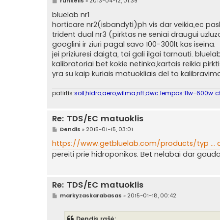
S
runkelis
»
2013-04-12, 01:39
t
a
bluelab nr1
n
horticare nr2(isbandyti)ph vis dar veikia,ec pa
d
a
trident dual nr3 (pirktas ne seniai draugui uzluz
r
googlini ir ziuri pagal savo 100-300lt kas iseina.
t
i
jei priziuresi daigta, tai gali ilgai tarnauti. bluel
n
kalibratoriai bet kokie netinka,kartais reikia pirk
ė
yra su kaip kuriais matuokliais del to kalibravim
patirtis:
soil,hidro,aero,wilma,nft,dwc.lempos:11w-600w cf
Re: TDS/EC matuoklis
S
Dendis
»
2015-01-15, 03:01
t
a
https://www.getbluelab.com/products/typ ...
n
pereiti prie hidroponikos. Bet nelabai dar gauda
d
a
r
t
i
Re: TDS/EC matuoklis
n
ė
S
markyzaskarabasas
»
2015-01-18, 00:42
t
a
n
Dendis rašė: