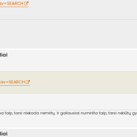
nav=SEARCH
iai
. nav=SEARCH
 taip, tarsi niekada nemirtų. Ir galiausiai numiršta taip, tarsi nebūtų gy
iai