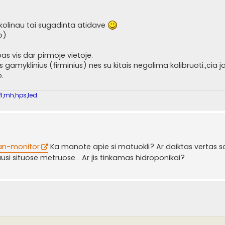
skolinau tai sugadinta atidave
o)
abas vis dar pirmoje vietoje.
tis gamyklinius (firminius) nes su kitais negalima kalibruoti.,cia 
o.
l,mh,hps,led.
 an-monitor
Ka manote apie si matuokli? Ar daiktas vertas s
usi situose metruose... Ar jis tinkamas hidroponikai?