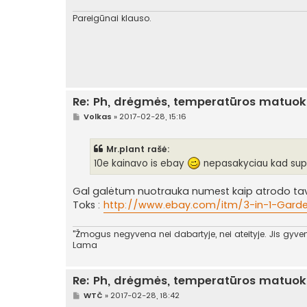
r
t
Pareigūnai klauso.
i
n
ė
Re: Ph, drėgmės, temperatūros matuokl
S
Volkas
»
2017-02-28, 15:16
t
a
n
Mr.plant rašė:
d
a
10e kainavo is ebay
nepasakyciau kad supe
r
t
i
Gal galėtum nuotrauka numest kaip atrodo tavo?
n
Toks :
http://www.ebay.com/itm/3-in-1-Garden
ė
"Žmogus negyvena nei dabartyje, nei ateityje. Jis gyvena
Lama
Re: Ph, drėgmės, temperatūros matuokl
S
WTČ
»
2017-02-28, 18:42
t