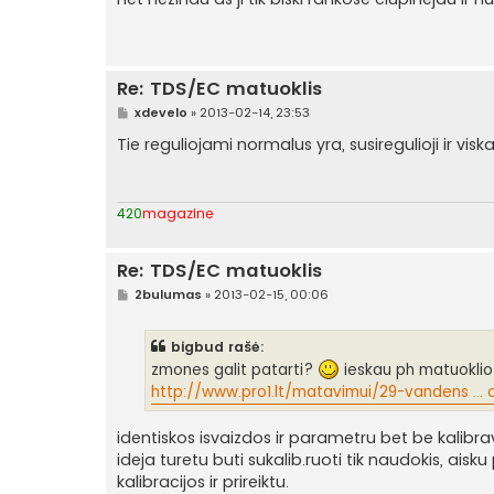
n
d
a
r
t
i
Re: TDS/EC matuoklis
n
ė
S
xdevelo
»
2013-02-14, 23:53
t
a
Tie reguliojami normalus yra, susiregulioji ir visk
n
d
a
r
t
420
magazine
i
n
ė
Re: TDS/EC matuoklis
S
2bulumas
»
2013-02-15, 00:06
t
a
n
bigbud rašė:
d
a
zmones galit patarti?
ieskau ph matuoklio 
r
http://www.pro1.lt/matavimui/29-vandens ... o
t
i
n
identiskos isvaizdos ir parametru bet be kalibra
ė
ideja turetu buti sukalib.ruoti tik naudokis, aisk
kalibracijos ir prireiktu.