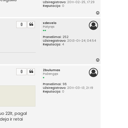
Užsiregistravo:
2011-02-25, 17:29
Reputacija:
0
Į
v
xdevelo
i
0
Patyręs
r
š
Pranešimai:
252
ų
Užsiregistravo:
2013-01-24, 04:54
Reputacija:
4
Į
v
2bulumas
i
0
Pažengęs
r
š
Pranešimai:
98
ų
Užsiregistravo:
2011-03-13, 21:19
Reputacija:
0
uo 22lt, pagal
eja ir retai