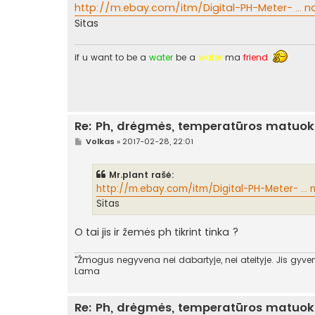
a
http://m.ebay.com/itm/Digital-PH-Meter- ... 
n
Sitas
d
a
r
t
if u want to be a
water
be a
water
ma
friend
i
n
ė
Re: Ph, drėgmės, temperatūros matuokl
S
Volkas
»
2017-02-28, 22:01
t
a
n
Mr.plant rašė:
d
a
http://m.ebay.com/itm/Digital-PH-Meter- ..
r
Sitas
t
i
n
O tai jis ir žemės ph tikrint tinka ?
ė
"Žmogus negyvena nei dabartyje, nei ateityje. Jis gyvena
Lama
Re: Ph, drėgmės, temperatūros matuokl